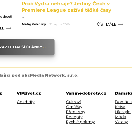
Proč Vydra nehraje? Jediný Čech v
Premiere League zažívá těžké časy
po deseti
...
ČÍST DÁLE
Matěj Pokorný
|
21. srpna 2019
ÁLE
AZIT DALŠÍ ČLÁNKY
dající pod abcMedia Network, s.r.o.
z
VIPživot.cz
Vařímedobroty.cz
Dámský
Celebrity
Cukroví
Domácn
Omáčky
Krása
Předkrmy
Lifestyle
Recepty
Móda
Rychlé pokrmy
Vztahy