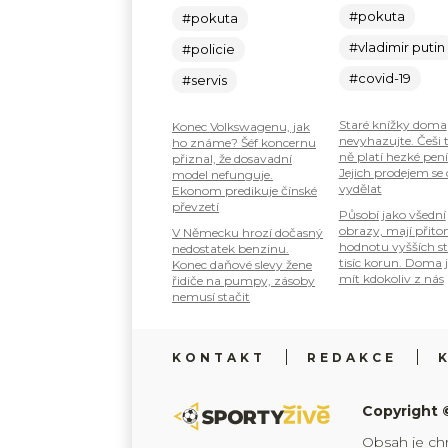
#pokuta
#pokuta
#vladimir putin
#policie
#covid-19
#servis
Staré knížky doma
Konec Volkswagenu, jak
nevyhazujte. Češi 
ho známe? Šéf koncernu
ně platí hezké pení
přiznal, že dosavadní
Jejich prodejem se
model nefunguje.
vydělat
Ekonom predikuje čínské
převzetí
Působí jako všední
obrazy, mají přit
V Německu hrozí dočasný
hodnotu vyšších s
nedostatek benzinu.
tisíc korun. Doma 
Konec daňové slevy žene
mít kdokoliv z nás
řidiče na pumpy, zásoby
nemusí stačit
KONTAKT
REDAKCE
Copyright 
Obsah je ch