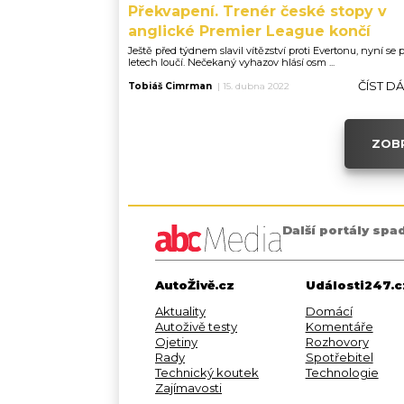
Překvapení. Trenér české stopy v
anglické Premier League končí
Ještě před týdnem slavil vítězství proti Evertonu, nyní se 
letech loučí. Nečekaný vyhazov hlásí osm ...
ČÍST D
Tobiáš Cimrman
|
15. dubna 2022
ZOBR
Další portály spa
AutoŽivě.cz
Události247.c
Aktuality
Domácí
Autoživě testy
Komentáře
Ojetiny
Rozhovory
Rady
Spotřebitel
Technický koutek
Technologie
Zajímavosti