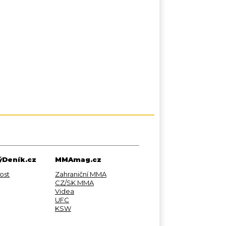
Deník.cz
MMAmag.cz
ost
Zahraniční MMA
CZ/SK MMA
Videa
UFC
KSW