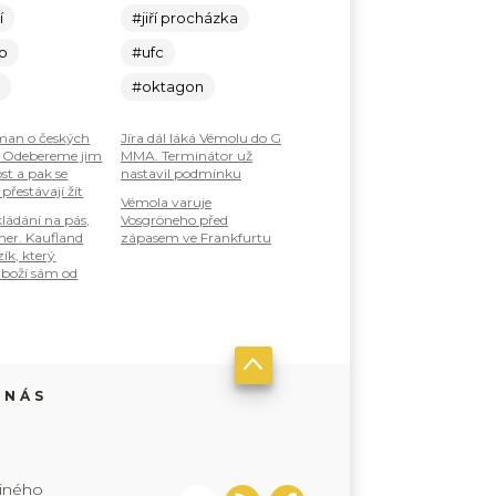
í
#jiří procházka
lo
#ufc
c
#oktagon
an o českých
Jíra dál láká Vémolu do G
: Odebereme jim
MMA. Terminátor už
st a pak se
nastavil podmínku
 přestávají žít
Vémola varuje
ládání na pás,
Vosgröneho před
ner. Kaufland
zápasem ve Frankfurtu
zík, který
boží sám od
 NÁS
jiného