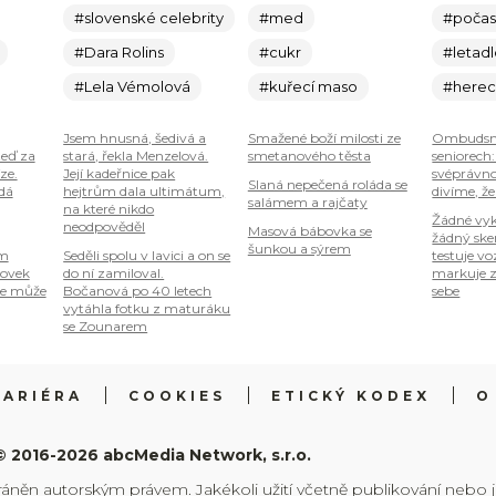
#slovenské celebrity
#med
#počas
#Dara Rolins
#cukr
#letad
#Lela Vémolová
#kuřecí maso
#here
Jsem hnusná, šedivá a
Smažené boží milosti ze
Ombudsm
teď za
stará, řekla Menzelová.
smetanového těsta
seniorech
ze.
Její kadeřnice pak
svéprávno
Slaná nepečená roláda se
 dá
hejtrům dala ultimátum,
divíme, že
salámem a rajčaty
na které nikdo
Žádné vyk
neodpověděl
Masová bábovka se
žádný ske
šunkou a sýrem
om
Seděli spolu v lavici a on se
testuje vo
tovek
do ní zamiloval.
markuje z
je může
Bočanová po 40 letech
sebe
vytáhla fotku z maturáku
se Zounarem
KARIÉRA
COOKIES
ETICKÝ KODEX
O
© 2016-2026 abcMedia Network, s.r.o.
ráněn autorským právem. Jakékoli užití včetně publikování nebo 