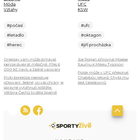
Móda
UFC
Vztahy
KSW
#počasí
#ufc
#letadlo
#oktagon
#herec
#jiří procházka
Oneplay vám může strhávat
Joe Rogan přirovnal Mosese
peníze dvakrát měsíčně. Přes 6
Itaumu k Mikeu Tysonovi
000 Kč navíc a žádné varování
Polák může v UFC překonat
Proti borelióze neexistuje
Chabibův rekord. Chybí mu
očkování. Jediné, co vás chrání, je
šest takedownů
správné vytáhnutí klíštěte.
Většina Čechů to dělá špatně