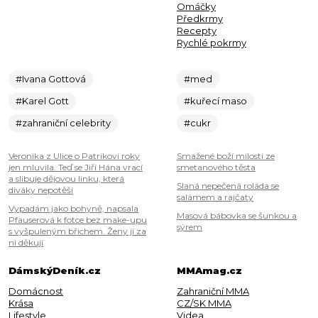
Omáčky
Předkrmy
Recepty
Rychlé pokrmy
#Ivana Gottová
#med
#Karel Gott
#kuřecí maso
#zahraniční celebrity
#cukr
Veronika z Ulice o Patrikovi roky
Smažené boží milosti ze
jen mluvila. Teď se Jiří Hána vrací
smetanového těsta
a slibuje dějovou linku, která
Slaná nepečená roláda se
diváky nepotěší
salámem a rajčaty
Vypadám jako bohyně, napsala
Masová bábovka se šunkou a
Pfauserová k fotce bez make-upu
sýrem
s vyšpuleným břichem. Ženy jí za
ni děkují
DámskýDeník.cz
MMAmag.cz
Domácnost
Zahraniční MMA
Krása
CZ/SK MMA
Lifestyle
Videa