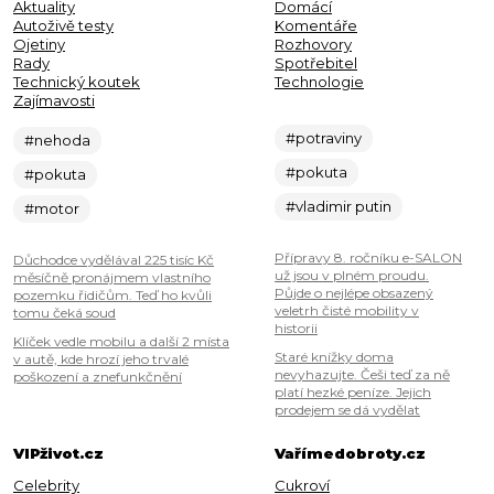
Aktuality
Domácí
Autoživě testy
Komentáře
Ojetiny
Rozhovory
Rady
Spotřebitel
Technický koutek
Technologie
Zajímavosti
#potraviny
#nehoda
#pokuta
#pokuta
#vladimir putin
#motor
Přípravy 8. ročníku e-SALON
Důchodce vydělával 225 tisíc Kč
už jsou v plném proudu.
měsíčně pronájmem vlastního
Půjde o nejlépe obsazený
pozemku řidičům. Teď ho kvůli
veletrh čisté mobility v
tomu čeká soud
historii
Klíček vedle mobilu a další 2 místa
Staré knížky doma
v autě, kde hrozí jeho trvalé
nevyhazujte. Češi teď za ně
poškození a znefunkčnění
platí hezké peníze. Jejich
prodejem se dá vydělat
VIPživot.cz
Vařímedobroty.cz
Celebrity
Cukroví