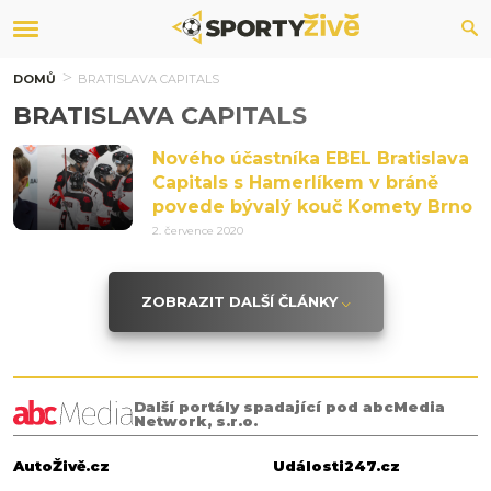
DOMŮ
BRATISLAVA CAPITALS
BRATISLAVA CAPITALS
Nového účastníka EBEL Bratislava
Capitals s Hamerlíkem v bráně
povede bývalý kouč Komety Brno
2. července 2020
ZOBRAZIT DALŠÍ ČLÁNKY
Další portály spadající pod abcMedia
Network, s.r.o.
AutoŽivě.cz
Události247.cz