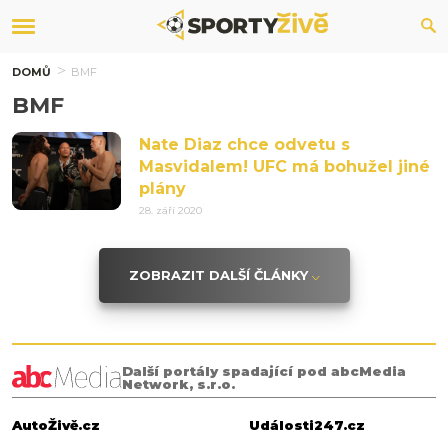
DOMŮ
BMF
BMF
Nate Diaz chce odvetu s
Masvidalem! UFC má bohužel jiné
plány
28. září 2020
ZOBRAZIT DALŠÍ ČLÁNKY
Další portály spadající pod abcMedia
Network, s.r.o.
AutoŽivě.cz
Události247.cz