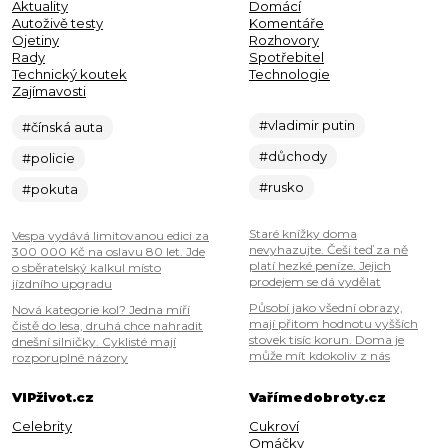
Aktuality
Domácí
Autoživě testy
Komentáře
Ojetiny
Rozhovory
Rady
Spotřebitel
Technický koutek
Technologie
Zajímavosti
#vladimir putin
#čínská auta
#důchody
#policie
#rusko
#pokuta
Staré knížky doma
Vespa vydává limitovanou edici za
nevyhazujte. Češi teď za ně
300 000 Kč na oslavu 80 let. Jde
platí hezké peníze. Jejich
o sběratelský kalkul místo
prodejem se dá vydělat
jízdního upgradu
Působí jako všední obrazy,
Nová kategorie kol? Jedna míří
mají přitom hodnotu vyšších
čistě do lesa, druhá chce nahradit
stovek tisíc korun. Doma je
dnešní silničky. Cyklisté mají
může mít kdokoliv z nás
rozporuplné názory
VIPživot.cz
Vařímedobroty.cz
Celebrity
Cukroví
Omáčky