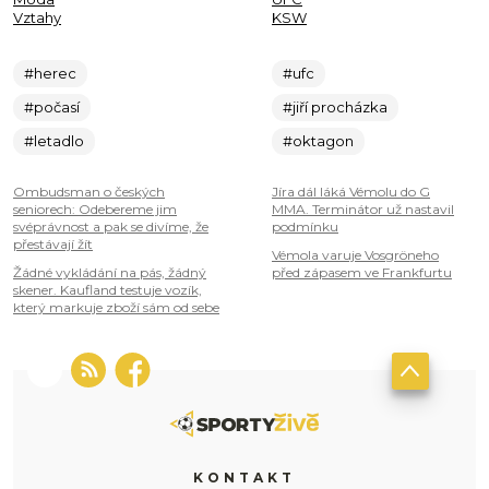
Vztahy
KSW
#herec
#ufc
#počasí
#jiří procházka
#letadlo
#oktagon
Ombudsman o českých
Jíra dál láká Vémolu do G
seniorech: Odebereme jim
MMA. Terminátor už nastavil
svéprávnost a pak se divíme, že
podmínku
přestávají žít
Vémola varuje Vosgröneho
Žádné vykládání na pás, žádný
před zápasem ve Frankfurtu
skener. Kaufland testuje vozík,
který markuje zboží sám od sebe
KONTAKT