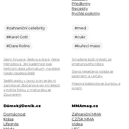
Předkrmy
Recepty
Rychlé pokrmy
#zahraniční celebrity
#med
#Karel Gott
#cukr
#Dara Rolins
#kuřecí maso
Jsem hnusná, šedivá a stará, řekla
Smažené boží milosti ze
Menzelová. Její kadeřnice pak
smetanového těsta
hejtrům dala ultimátum, na které
Slaná nepečená roláda se
nikdo neodpověděl
salámem a rajčaty
Seděli spolu v lavici a on se do ní
Masová bábovka se šunkou a
zamiloval. Bočanová po 40 letech
sýrem
vytáhla fotku z maturáku se
Zounarem
DámskýDeník.cz
MMAmag.cz
Domácnost
Zahraniční MMA
Krása
CZ/SK MMA
Lifestyle
Videa
Móda
UFC