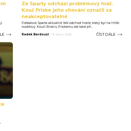
kem
Ze Sparty odchází problémový hráč.
Kouč Priske jeho chování označil za
neakceptovatelné
lý
Fotbalová Sparta aktuálně řeší odchod hráče, který byl na hřišti
rozdílový. Kouči Brianu Priskemu ale také při...
ÁLE
ČÍST DÁLE
Radek Bardouzl
|
9. ledna 2026
ce
y