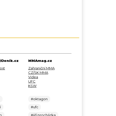
Deník.cz
MMAmag.cz
ost
Zahraniční MMA
CZ/SK MMA
Videa
UFC
KSW
c
#oktagon
í
#ufc
lo
#jiří procházka