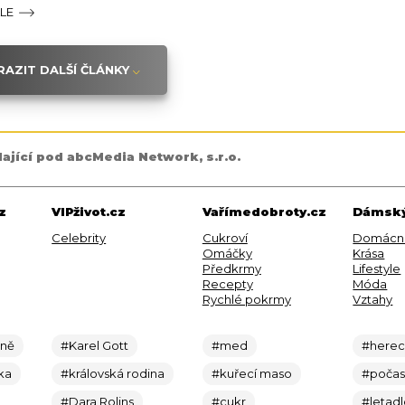
ÁLE
AZIT DALŠÍ ČLÁNKY
dající pod abcMedia Network, s.r.o.
z
VIPživot.cz
Vařímedobroty.cz
Dámský
Celebrity
Cukroví
Domácn
Omáčky
Krása
Předkrmy
Lifestyle
Recepty
Móda
Rychlé pokrmy
Vztahy
ině
#Karel Gott
#med
#here
ka
#královská rodina
#kuřecí maso
#počas
#Dara Rolins
#cukr
#letad