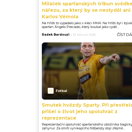
Miláček sparťanských tribun svěd
nářezu, za který by se nestyděl ani
Karlos Vémola
Na hřišti to vypadalo jako v kleci MMA. Na hřišti byl i býva
sparťan Ángelo Preciado, který koukal jako vydě...
ČÍST D
Radek Bardouzl
|
10. března 2026
Fotbal
Smutek hvězdy Sparty. Při přestřel
přišel o život jeho spoluhráč z
reprezentace
Reprezentační spoluhráč sparťanského záložníka tragick
zahynul. Za smrtí vynikajícího fotbalisty stojí zřejmě...