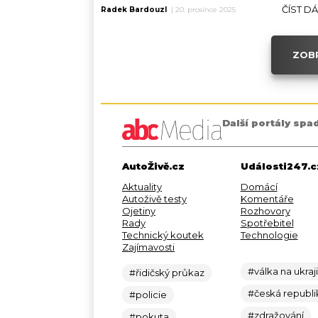
ČÍST D
Radek Bardouzl
|
20. prosince 2025
ZOBR
Další portály spa
AutoŽivě.cz
Události247.c
Aktuality
Domácí
Autoživě testy
Komentáře
Ojetiny
Rozhovory
Rady
Spotřebitel
Technický koutek
Technologie
Zajímavosti
#válka na ukraj
#řidičský průkaz
#česká republi
#policie
#zdražování
#pokuta