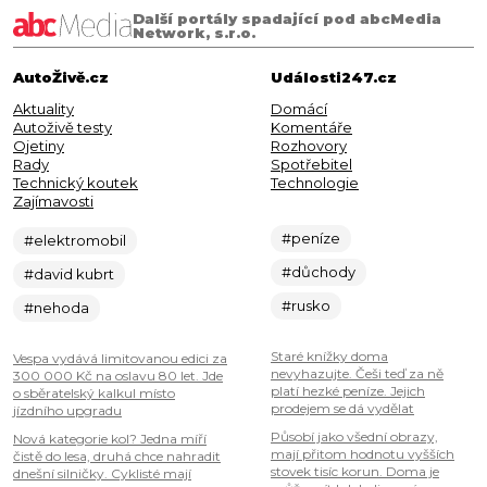
Další portály spadající pod abcMedia
Network, s.r.o.
AutoŽivě.cz
Události247.cz
Aktuality
Domácí
Autoživě testy
Komentáře
Ojetiny
Rozhovory
Rady
Spotřebitel
Technický koutek
Technologie
Zajímavosti
#peníze
#elektromobil
#důchody
#david kubrt
#rusko
#nehoda
Staré knížky doma
Vespa vydává limitovanou edici za
nevyhazujte. Češi teď za ně
300 000 Kč na oslavu 80 let. Jde
platí hezké peníze. Jejich
o sběratelský kalkul místo
prodejem se dá vydělat
jízdního upgradu
Působí jako všední obrazy,
Nová kategorie kol? Jedna míří
mají přitom hodnotu vyšších
čistě do lesa, druhá chce nahradit
stovek tisíc korun. Doma je
dnešní silničky. Cyklisté mají