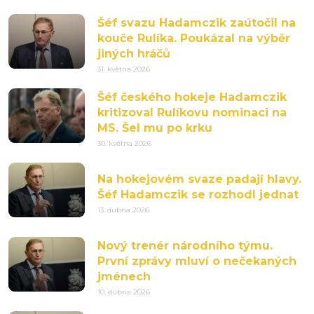
Šéf svazu Hadamczik zaútočil na
kouče Rulíka. Poukázal na výběr
jiných hráčů
31. května 2026
Šéf českého hokeje Hadamczik
kritizoval Rulíkovu nominaci na
MS. Šel mu po krku
30. května 2026
Na hokejovém svaze padají hlavy.
Šéf Hadamczik se rozhodl jednat
13. dubna 2026
Nový trenér národního týmu.
První zprávy mluví o nečekaných
jménech
10. dubna 2026