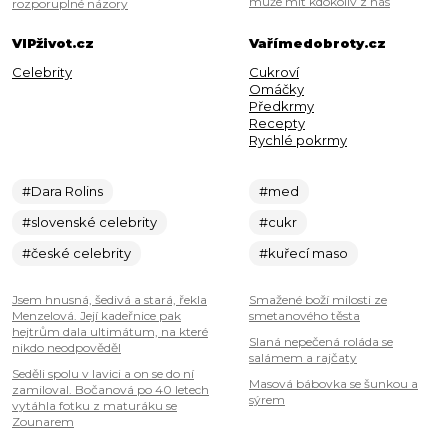
může mít kdokoliv z nás
rozporuplné názory
VIPživot.cz
Vařímedobroty.cz
Celebrity
Cukroví
Omáčky
Předkrmy
Recepty
Rychlé pokrmy
#Dara Rolins
#med
#slovenské celebrity
#cukr
#české celebrity
#kuřecí maso
Jsem hnusná, šedivá a stará, řekla
Smažené boží milosti ze
Menzelová. Její kadeřnice pak
smetanového těsta
hejtrům dala ultimátum, na které
Slaná nepečená roláda se
nikdo neodpověděl
salámem a rajčaty
Seděli spolu v lavici a on se do ní
Masová bábovka se šunkou a
zamiloval. Bočanová po 40 letech
sýrem
vytáhla fotku z maturáku se
Zounarem