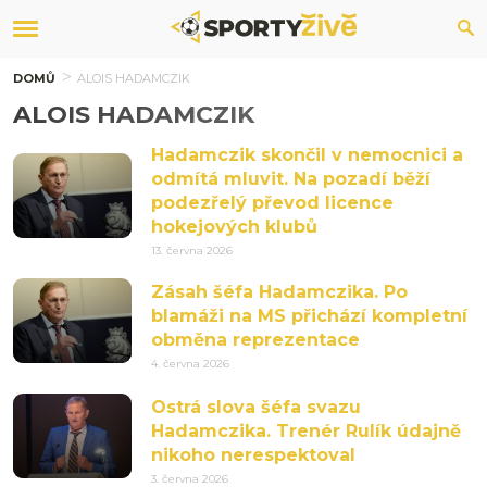
DOMŮ
ALOIS HADAMCZIK
ALOIS HADAMCZIK
Hadamczik skončil v nemocnici a
odmítá mluvit. Na pozadí běží
podezřelý převod licence
hokejových klubů
13. června 2026
Zásah šéfa Hadamczika. Po
blamáži na MS přichází kompletní
obměna reprezentace
4. června 2026
Ostrá slova šéfa svazu
Hadamczika. Trenér Rulík údajně
nikoho nerespektoval
3. června 2026