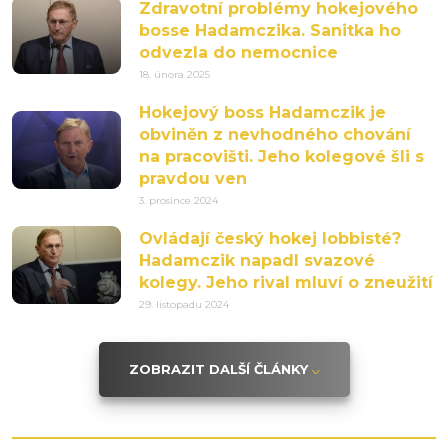
Zdravotní problémy hokejového
bosse Hadamczika. Sanitka ho
odvezla do nemocnice
18. února 2025
Hokejový boss Hadamczik je
obviněn z nevhodného chování
na pracovišti. Jeho kolegové šli s
pravdou ven
3. prosince 2024
Ovládají český hokej lobbisté?
Hadamczik napadl svazové
kolegy. Jeho rival mluví o zneužití
29. listopadu 2024
ZOBRAZIT DALŠÍ ČLÁNKY