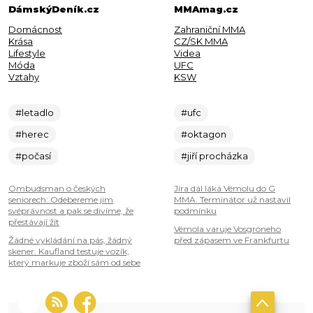
DámskýDeník.cz
MMAmag.cz
Domácnost
Zahraniční MMA
Krása
CZ/SK MMA
Lifestyle
Videa
Móda
UFC
Vztahy
KSW
#letadlo
#ufc
#herec
#oktagon
#počasí
#jiří procházka
Ombudsman o českých
Jíra dál láká Vémolu do G
seniorech: Odebereme jim
MMA. Terminátor už nastavil
svéprávnost a pak se divíme, že
podmínku
přestávají žít
Vémola varuje Vosgröneho
Žádné vykládání na pás, žádný
před zápasem ve Frankfurtu
skener. Kaufland testuje vozík,
který markuje zboží sám od sebe