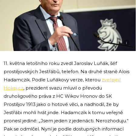
i
11. května letošního roku zvedl Jaroslav Luňák, šéf
prostějovských Jestřábů, telefon. Na druhé straně Alois
Hadamczik. Podle Luňákovy verze, kterou
zveřejnil
Hokej.cz
, prezident svazu mluvil o převodu
druholigového práva z HC Wikov Hronov do SK
Prostějov 1913 jako o hotové věci, a nadhodil, že by
Jestřábi mohli hrát jinde. Hadamczik k tomu veřejně
pronesl jediné: „Jsem jeden z jedenácti. Nerozhoduju.“
Pak se odmlčel. Nyní je podle dostupných informací