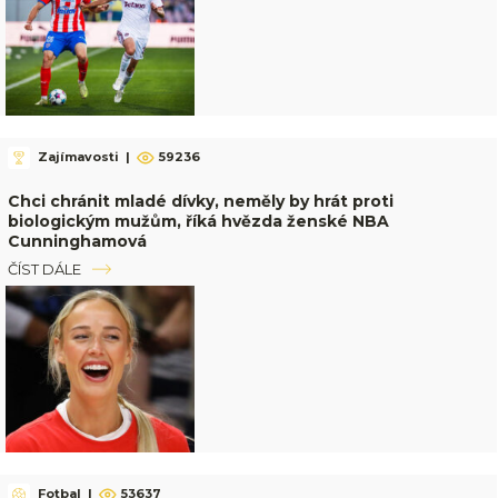
Zajímavosti
|
59236
Chci chránit mladé dívky, neměly by hrát proti
biologickým mužům, říká hvězda ženské NBA
Cunninghamová
ČÍST DÁLE
Fotbal
|
53637