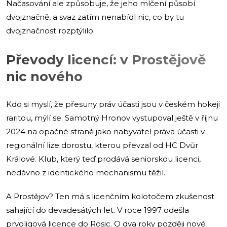
Načasování ale způsobuje, že jeho mlčení působí
dvojznačně, a svaz zatím nenabídl nic, co by tu
dvojznačnost rozptýlilo.
Převody licencí: v Prostějově
nic nového
Kdo si myslí, že přesuny práv účasti jsou v českém hokeji
raritou, mýlí se. Samotný Hronov vystupoval ještě v říjnu
2024 na opačné straně jako nabyvatel práva účasti v
regionální lize dorostu, kterou převzal od HC Dvůr
Králové. Klub, který teď prodává seniorskou licenci,
nedávno z identického mechanismu těžil.
A Prostějov? Ten má s licenčním kolotočem zkušenost
sahající do devadesátých let. V roce 1997 odešla
prvoligová licence do Rosic. O dva roky později nové