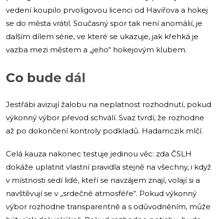
vedení koupilo prvoligovou licenci od Havířova a hokej
se do města vrátil. Současný spor tak není anomálií, je
dalším dílem série, ve které se ukazuje, jak křehká je
vazba mezi městem a „jeho“ hokejovým klubem.
Co bude dál
Jestřábi avizují žalobu na neplatnost rozhodnutí, pokud
výkonný výbor převod schválí. Svaz tvrdí, že rozhodne
až po dokončení kontroly podkladů. Hadamczik mlčí.
Celá kauza nakonec testuje jedinou věc: zda ČSLH
dokáže uplatnit vlastní pravidla stejně na všechny, i když
v místnosti sedí lidé, kteří se navzájem znají, volají si a
navštěvují se v „srdečné atmosféře“. Pokud výkonný
výbor rozhodne transparentně a s odůvodněním, může