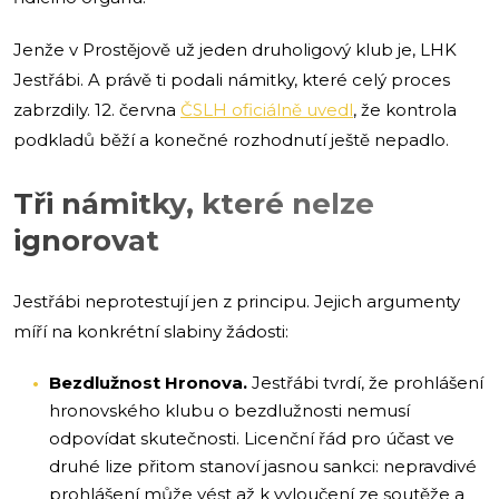
Jenže v Prostějově už jeden druholigový klub je, LHK
Jestřábi. A právě ti podali námitky, které celý proces
zabrzdily. 12. června
ČSLH oficiálně uvedl
, že kontrola
podkladů běží a konečné rozhodnutí ještě nepadlo.
Tři námitky, které nelze
ignorovat
Jestřábi neprotestují jen z principu. Jejich argumenty
míří na konkrétní slabiny žádosti:
Bezdlužnost Hronova.
Jestřábi tvrdí, že prohlášení
hronovského klubu o bezdlužnosti nemusí
odpovídat skutečnosti. Licenční řád pro účast ve
druhé lize přitom stanoví jasnou sankci: nepravdivé
prohlášení může vést až k vyloučení ze soutěže a