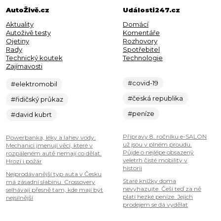
AutoŽivě.cz
Události247.cz
Aktuality
Domácí
Autoživě testy
Komentáře
Ojetiny
Rozhovory
Rady
Spotřebitel
Technický koutek
Technologie
Zajímavosti
#covid-19
#elektromobil
#česká republika
#řidičský průkaz
#peníze
#david kubrt
Přípravy 8. ročníku e-SALON
Powerbanka, léky a lahev vody:
už jsou v plném proudu.
Mechanici jmenují věci, které v
Půjde o nejlépe obsazený
rozpáleném autě nemají co dělat.
veletrh čisté mobility v
Hrozí i požár
historii
Nejprodávanější typ auta v Česku
Staré knížky doma
má zásadní slabinu. Crossovery
nevyhazujte. Češi teď za ně
selhávají přesně tam, kde mají být
platí hezké peníze. Jejich
nejsilnější
prodejem se dá vydělat