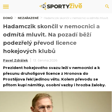
DOMŮ
NEZAŘAZENÉ
Hadamczik skončil v nemocnici a odmítá mluvit. N
Hadamczik skončil v nemocnici a
odmítá mluvit. Na pozadí běží
podezřelý převod licence
hokejových klubů
Pavel Zdrálek
13. června 2026
Prezident hokejového svazu leží v nemocnici a k
přesunu druholigové licence z Hronova do
Prostějova řekl jedinou větu. Kolem převodu se
přitom kupí námitky, osobní vazby i hrozba žaloby.