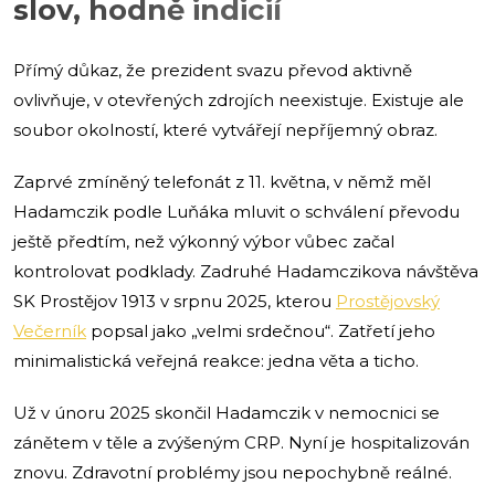
slov, hodně indicií
Přímý důkaz, že prezident svazu převod aktivně
ovlivňuje, v otevřených zdrojích neexistuje. Existuje ale
soubor okolností, které vytvářejí nepříjemný obraz.
Zaprvé zmíněný telefonát z 11. května, v němž měl
Hadamczik podle Luňáka mluvit o schválení převodu
ještě předtím, než výkonný výbor vůbec začal
kontrolovat podklady. Zadruhé Hadamczikova návštěva
SK Prostějov 1913 v srpnu 2025, kterou
Prostějovský
Večerník
popsal jako „velmi srdečnou“. Zatřetí jeho
minimalistická veřejná reakce: jedna věta a ticho.
Už v únoru 2025 skončil Hadamczik v nemocnici se
zánětem v těle a zvýšeným CRP. Nyní je hospitalizován
znovu. Zdravotní problémy jsou nepochybně reálné.