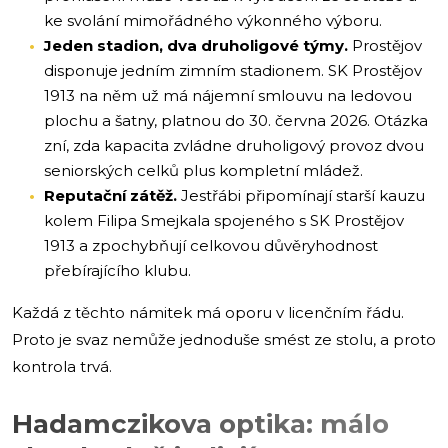
ke svolání mimořádného výkonného výboru.
Jeden stadion, dva druholigové týmy.
Prostějov
disponuje jedním zimním stadionem. SK Prostějov
1913 na něm už má nájemní smlouvu na ledovou
plochu a šatny, platnou do 30. června 2026. Otázka
zní, zda kapacita zvládne druholigový provoz dvou
seniorských celků plus kompletní mládež.
Reputační zátěž.
Jestřábi připomínají starší kauzu
kolem Filipa Smejkala spojeného s SK Prostějov
1913 a zpochybňují celkovou důvěryhodnost
přebírajícího klubu.
Každá z těchto námitek má oporu v licenčním řádu.
Proto je svaz nemůže jednoduše smést ze stolu, a proto
kontrola trvá.
Hadamczikova optika: málo