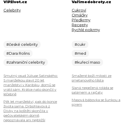
VIPživot.cz
Vařímedobroty.cz
Celebrity
Cukroví
Omáčky
Předkrmy
Recepty
Rychlé pokrmy
#české celebrity
#cukr
#Dara Rolins
#med
#zahraniční celebrity
#kuřecí maso
Smutný osud Júliuse Satinského:
Smažené boží milosti ze
S manželkou slavil 20 let
smetanového těsta
manželství v Karibiku, domů se
Slaná nepečená roláda se
vrátil sám. Krátce nato skončil v
salámem a rajčaty
léčebně
Masová bábovka se šunkou a
Pět let manželství, pak do konce
sýrem
života sama. Drbohlavová z
Dívky na koštěti skončila v
pečovatelském domě,
nepoznávala ani nejbližší