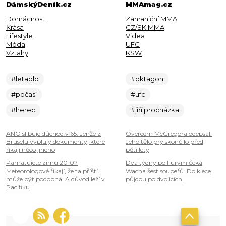
DámskýDeník.cz
MMAmag.cz
Domácnost
Zahraniční MMA
Krása
CZ/SK MMA
Lifestyle
Videa
Móda
UFC
Vztahy
KSW
#letadlo
#oktagon
#počasí
#ufc
#herec
#jiří procházka
ANO slibuje důchod v 65. Jenže z
Overeem McGregora odepsal.
Bruselu vypluly dokumenty, které
Jeho tělo prý skončilo před
říkají něco jiného
pěti lety
Pamatujete zimu 2010?
Dva týdny po Furym čeká
Meteorologové říkají, že ta příští
Wacha šest soupeřů. Do klece
může být podobná. A důvod leží v
půjdou po dvojicích
Pacifiku