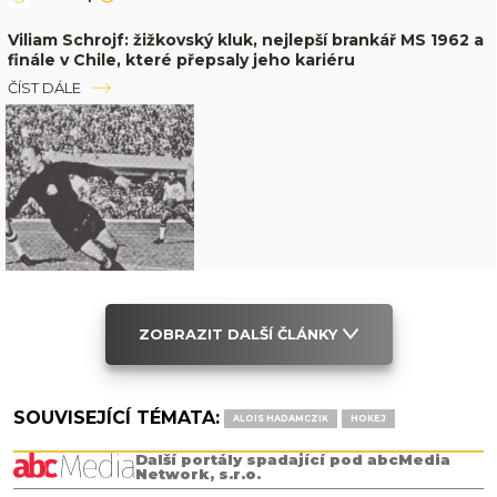
Viliam Schrojf: žižkovský kluk, nejlepší brankář MS 1962 a
finále v Chile, které přepsaly jeho kariéru
ČÍST DÁLE
ZOBRAZIT DALŠÍ ČLÁNKY
SOUVISEJÍCÍ TÉMATA:
ALOIS HADAMCZIK
HOKEJ
Další portály spadající pod abcMedia
Network, s.r.o.