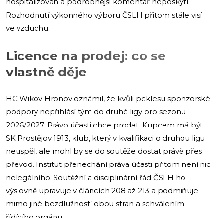
hospitalizován a podrobnější komentář neposkytl.
Rozhodnutí výkonného výboru ČSLH přitom stále visí
ve vzduchu.
Licence na prodej: co se
vlastně děje
HC Wikov Hronov oznámil, že kvůli poklesu sponzorské
podpory nepřihlásí tým do druhé ligy pro sezonu
2026/2027. Právo účasti chce prodat. Kupcem má být
SK Prostějov 1913, klub, který v kvalifikaci o druhou ligu
neuspěl, ale mohl by se do soutěže dostat právě přes
převod. Institut přenechání práva účasti přitom není nic
nelegálního. Soutěžní a disciplinární řád ČSLH ho
výslovně upravuje v článcích 208 až 213 a podmiňuje
mimo jiné bezdlužností obou stran a schválením
řídícího orgánu.