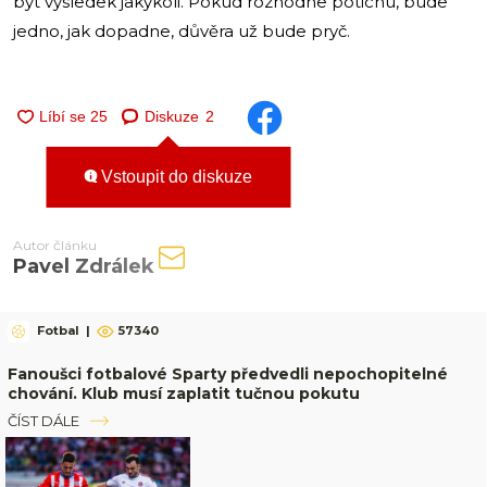
být výsledek jakýkoli. Pokud rozhodne potichu, bude
jedno, jak dopadne, důvěra už bude pryč.
Diskuze
2
Vstoupit do diskuze
Autor článku
Pavel Zdrálek
Fotbal
|
57340
Fanoušci fotbalové Sparty předvedli nepochopitelné
chování. Klub musí zaplatit tučnou pokutu
ČÍST DÁLE