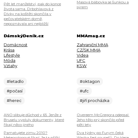
Masová bábovka se šunkou a
Pět let manželství, pak do konce
sýrem
života sama. Drbohlavová z
Dívky na koštěti skončila v
pečovatelském domě,
nepoznávala ani nejbližší
DámskýDeník.cz
MMAmag.cz
Domácnost
Zahraniční MMA
Krása
CZ/SK MMA
Lifestyle
Videa
Móda
UFC
Vztahy
KSW
#letadlo
#oktagon
#počasí
#ufc
#herec
#jiří procházka
ANO slibuje důchod v 65. Jenže z
Overeem McGregora odepsal.
Bruselu vypluly dokumenty, které
Jeho tělo prý skončilo před
říkají něco jiného
pěti lety
Pamatujete zimu 2010?
Dva týdny po Furym čeká
Meteorologové říkají, že ta příští
Wacha šest soupeřů. Do klece