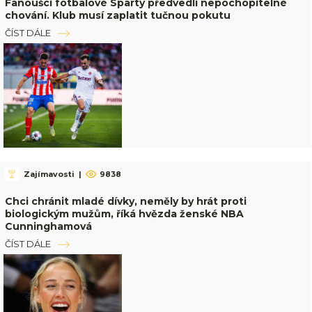
Fanoušci fotbalové Sparty předvedli nepochopitelné
chování. Klub musí zaplatit tučnou pokutu
ČÍST DÁLE
Zajímavosti
|
9838
Chci chránit mladé dívky, neměly by hrát proti
biologickým mužům, říká hvězda ženské NBA
Cunninghamová
ČÍST DÁLE