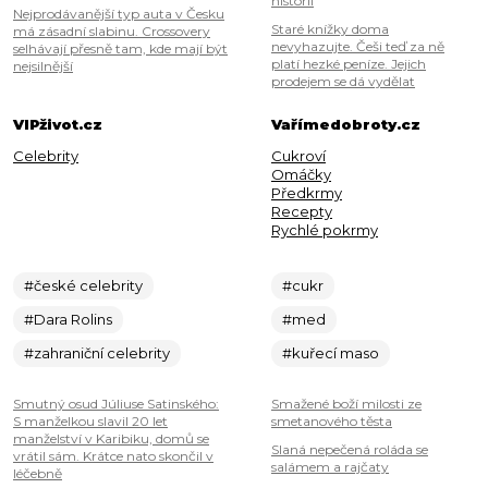
historii
Nejprodávanější typ auta v Česku
Staré knížky doma
má zásadní slabinu. Crossovery
nevyhazujte. Češi teď za ně
selhávají přesně tam, kde mají být
platí hezké peníze. Jejich
nejsilnější
prodejem se dá vydělat
VIPživot.cz
Vařímedobroty.cz
Celebrity
Cukroví
Omáčky
Předkrmy
Recepty
Rychlé pokrmy
#české celebrity
#cukr
#Dara Rolins
#med
#zahraniční celebrity
#kuřecí maso
Smutný osud Júliuse Satinského:
Smažené boží milosti ze
S manželkou slavil 20 let
smetanového těsta
manželství v Karibiku, domů se
Slaná nepečená roláda se
vrátil sám. Krátce nato skončil v
salámem a rajčaty
léčebně