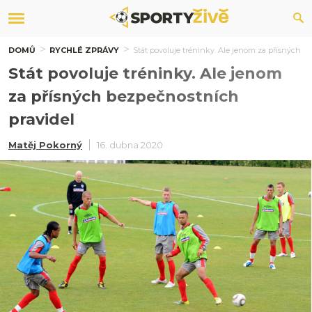
DOMŮ
RYCHLÉ ZPRÁVY
Stát povoluje tréninky. Ale jenom za přísných b
Stát povoluje tréninky. Ale jenom
za přísných bezpečnostních
pravidel
Matěj Pokorný
16. dubna 2020