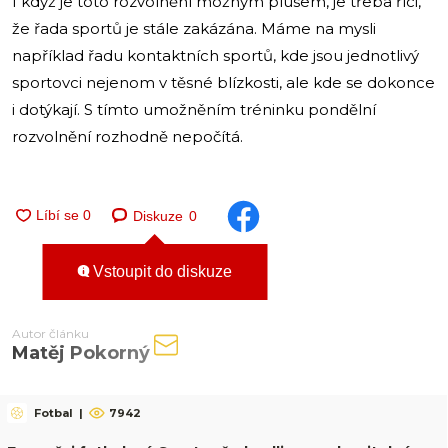
I když je toto rozvolnění možným plusem, je třeba říci,
že řada sportů je stále zakázána. Máme na mysli
například řadu kontaktních sportů, kde jsou jednotlivý
sportovci nejenom v těsné blízkosti, ale kde se dokonce
i dotýkají. S tímto umožněním tréninku pondělní
rozvolnění rozhodně nepočítá.
Diskuze
0
Vstoupit do diskuze
Autor článku
Matěj Pokorný
Fotbal
|
7942