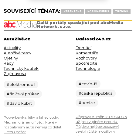
SOUVISEJÍCÍ TÉMATA:
KARANTÉNA
KORONAVIRUS
TRÉNINK
Další portály spadající pod abcMedia
Network, s.r.o.
AutoŽivě.cz
Události247.cz
Aktuality
Domácí
Autoživě testy
Komentáře
Ojetiny
Rozhovory
Rady
Spotřebitel
Technický koutek
Technologie
Zajímavosti
#covid-19
#elektromobil
#česká republika
#řidičský průkaz
#peníze
#david kubrt
Přípravy 8. ročníku e-SALON
Powerbanka, léky a lahev vody:
už jsou v plném proudu.
Mechanici jmenují věci, které v
Půjde o nejlépe obsazený
rozpáleném autě nemají co dělat.
veletrh čisté mobility v
Hrozí i požár