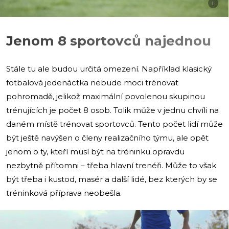
i
Jenom 8 sportovců najednou
Stále tu ale budou určitá omezení. Například klasický
fotbalová jedenáctka nebude moci trénovat
pohromadě, jelikož maximální povolenou skupinou
trénujících je počet 8 osob. Tolik může v jednu chvíli na
daném místě trénovat sportovců. Tento počet lidí může
být ještě navýšen o členy realizačního týmu, ale opět
jenom o ty, kteří musí být na tréninku opravdu
nezbytně přítomni – třeba hlavní trenéři. Může to však
být třeba i kustod, masér a další lidé, bez kterých by se
tréninková příprava neobešla.