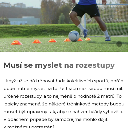
i
Musí se myslet na rozestupy
I když už se dá trénovat řada kolektivních sportů, pořád
bude nutné myslet na to, že hráči mezi sebou musí mít
určené rozestupy, a to nejméně o hodnotě 2 metrů. To
logicky znamená, že některé tréninkové metody budou
muset být upraveny tak, aby se nařízení vlády vyhovělo.
V opačném případě by samozřejmě mohlo dojít i
k možnému potrestání.