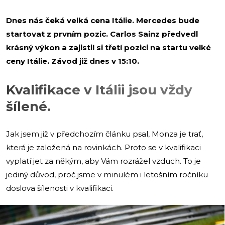
Dnes nás čeká velká cena Itálie. Mercedes bude
startovat z prvním pozic. Carlos Sainz předvedl
krásný výkon a zajistil si třetí pozici na startu velké
ceny Itálie. Závod již dnes v 15:10.
Kvalifikace v Itálii jsou vždy
šílené.
Jak jsem již v předchozím článku psal, Monza je trať,
která je založená na rovinkách. Proto se v kvalifikaci
vyplatí jet za někým, aby Vám rozrážel vzduch. To je
jediný důvod, proč jsme v minulém i letošním ročníku
doslova šílenosti v kvalifikaci.