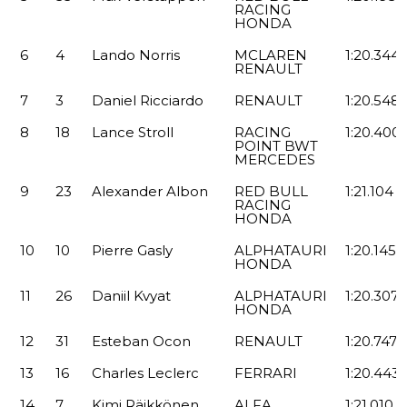
RACING
HONDA
6
4
Lando
Norris
MCLAREN
1:20.344
RENAULT
7
3
Daniel
Ricciardo
RENAULT
1:20.548
8
18
Lance
Stroll
RACING
1:20.400
POINT BWT
MERCEDES
9
23
Alexander
Albon
RED BULL
1:21.104
RACING
HONDA
10
10
Pierre
Gasly
ALPHATAURI
1:20.145
HONDA
11
26
Daniil
Kvyat
ALPHATAURI
1:20.307
HONDA
12
31
Esteban
Ocon
RENAULT
1:20.747
13
16
Charles
Leclerc
FERRARI
1:20.443
14
7
Kimi
Räikkönen
ALFA
1:21.010