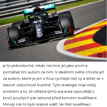
i
je to jednoduché, nikdo nechce jet jako první a
pomáhat tím autům za ním. V ideálním světe chcete jet
za autem, které je jen o fous rychlejší než vy a držet se v
takové vzduchové bublině. Tyto strategie mají velký
problém a to, že většina týmů svá auta vypouštějí z
boxů pouhých pár sekund před koncem kvalifikace.
Minulý rok to bylo krásně vidět. Ve třetí kvalifikaci