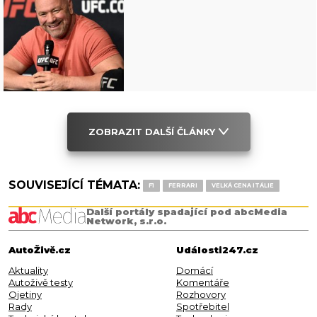
ZOBRAZIT DALŠÍ ČLÁNKY
SOUVISEJÍCÍ TÉMATA:
F1
FERRARI
VELKÁ CENA ITÁLIE
Další portály spadající pod abcMedia
Network, s.r.o.
AutoŽivě.cz
Události247.cz
Aktuality
Domácí
Autoživě testy
Komentáře
Ojetiny
Rozhovory
Rady
Spotřebitel