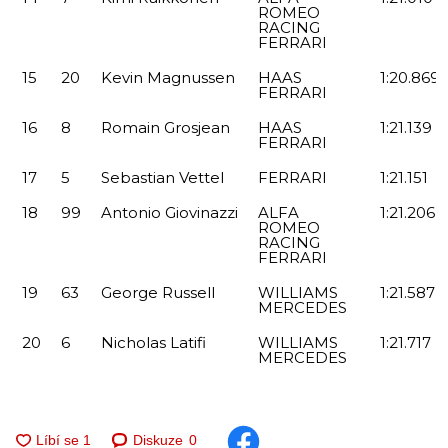
ROMEO
RACING
FERRARI
15
20
Kevin
Magnussen
HAAS
1:20.869
FERRARI
16
8
Romain
Grosjean
HAAS
1:21.139
FERRARI
17
5
Sebastian
Vettel
FERRARI
1:21.151
18
99
Antonio
Giovinazzi
ALFA
1:21.206
ROMEO
RACING
FERRARI
19
63
George
Russell
WILLIAMS
1:21.587
MERCEDES
20
6
Nicholas
Latifi
WILLIAMS
1:21.717
MERCEDES
Diskuze
0