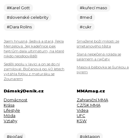
#Karel Gott
#kuřecí maso
#slovenské celebrity
#med
#Dara Rolins
#cukr
Jsem hnusná, šedivá a stará, řekla
Smažené boží milosti ze
Menzelová. Její kadeřnice pak
smetanového těsta
hejtrům dala ultimátum, na které
Slaná nepečená roláda se
nikdo neodpověděl
salámem a rajčaty
Seděli spolu v lavici a on se do ní
Masová bábovka se šunkou a
zamiloval. Bočanová po 40 letech
sýrem
vytáhla fotku z maturáku se
Zounarem
DámskýDeník.cz
MMAmag.cz
Domácnost
Zahraniční MMA
Krása
CZ/SK MMA
Lifestyle
Videa
Móda
UFC
Vztahy
KSW
#počasí
#oktagon