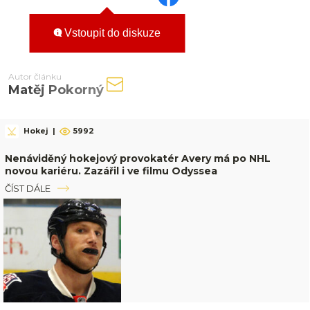
Vstoupit do diskuze
Autor článku
Matěj Pokorný
Hokej
|
5992
Nenáviděný hokejový provokatér Avery má po NHL
novou kariéru. Zazářil i ve filmu Odyssea
ČÍST DÁLE