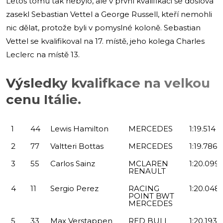
Letos tomu tak nebylo, ale v první kvalifikaci se doslova
zasekl Sebastian Vettel a George Russell, kteří nemohli
nic dělat, protože byli v pomyslné koloně. Sebastian
Vettel se kvalifikoval na 17. místě, jeho kolega Charles
Leclerc na místě 13.
Výsledky kvalifkace na velkou
cenu Itálie.
1
44
Lewis
Hamilton
MERCEDES
1:19.514
2
77
Valtteri
Bottas
MERCEDES
1:19.786
3
55
Carlos
Sainz
MCLAREN
1:20.099
RENAULT
4
11
Sergio
Perez
RACING
1:20.048
POINT BWT
MERCEDES
5
33
Max
Verstappen
RED BULL
1:20.193