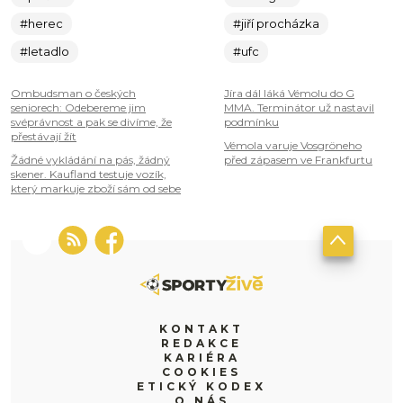
#herec
#jiří procházka
#letadlo
#ufc
Ombudsman o českých
Jíra dál láká Vémolu do G
seniorech: Odebereme jim
MMA. Terminátor už nastavil
svéprávnost a pak se divíme, že
podmínku
přestávají žít
Vémola varuje Vosgröneho
Žádné vykládání na pás, žádný
před zápasem ve Frankfurtu
skener. Kaufland testuje vozík,
který markuje zboží sám od sebe
KONTAKT
REDAKCE
KARIÉRA
COOKIES
ETICKÝ KODEX
O NÁS