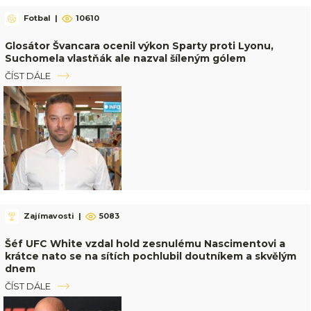
Fotbal
|
10610
Glosátor Švancara ocenil výkon Sparty proti Lyonu,
Suchomela vlastňák ale nazval šíleným gólem
ČÍST DÁLE
Zajímavosti
|
5083
Šéf UFC White vzdal hold zesnulému Nascimentovi a
krátce nato se na sítích pochlubil doutníkem a skvělým
dnem
ČÍST DÁLE