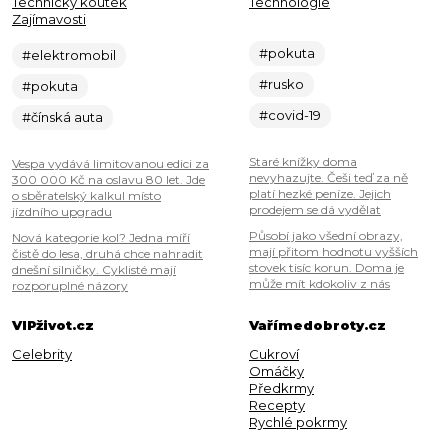
Technický koutek
Technologie
Zajímavosti
#pokuta
#elektromobil
#rusko
#pokuta
#covid-19
#čínská auta
Staré knížky doma
Vespa vydává limitovanou edici za
nevyhazujte. Češi teď za ně
300 000 Kč na oslavu 80 let. Jde
platí hezké peníze. Jejich
o sběratelský kalkul místo
prodejem se dá vydělat
jízdního upgradu
Působí jako všední obrazy,
Nová kategorie kol? Jedna míří
mají přitom hodnotu vyšších
čistě do lesa, druhá chce nahradit
stovek tisíc korun. Doma je
dnešní silničky. Cyklisté mají
může mít kdokoliv z nás
rozporuplné názory
VIPživot.cz
Vařímedobroty.cz
Celebrity
Cukroví
Omáčky
Předkrmy
Recepty
Rychlé pokrmy