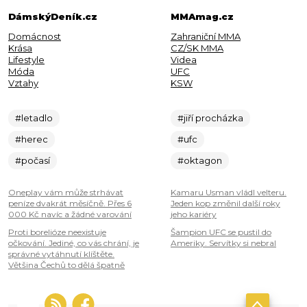
DámskýDeník.cz
MMAmag.cz
Domácnost
Zahraniční MMA
Krása
CZ/SK MMA
Lifestyle
Videa
Móda
UFC
Vztahy
KSW
#letadlo
#jiří procházka
#herec
#ufc
#počasí
#oktagon
Oneplay vám může strhávat
Kamaru Usman vládl velteru.
peníze dvakrát měsíčně. Přes 6
Jeden kop změnil další roky
000 Kč navíc a žádné varování
jeho kariéry
Proti borelióze neexistuje
Šampion UFC se pustil do
očkování. Jediné, co vás chrání, je
Ameriky. Servítky si nebral
správné vytáhnutí klíštěte.
Většina Čechů to dělá špatně