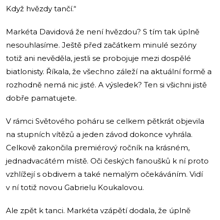
Když hvězdy tančí.“
Markéta Davidová že není hvězdou? S tím tak úplně
nesouhlasíme. Ještě před začátkem minulé sezóny
totiž ani nevěděla, jestli se probojuje mezi dospělé
biatlonisty. Říkala, že všechno záleží na aktuální formě a
rozhodně nemá nic jisté. A výsledek? Ten si všichni jistě
dobře pamatujete.
V rámci Světového poháru se celkem pětkrát objevila
na stupních vítězů a jeden závod dokonce vyhrála.
Celkově zakončila premiérový ročník na krásném,
jednadvacátém místě. Oči českých fanoušků k ní proto
vzhlížejí s obdivem a také nemalým očekáváním. Vidí
v ní totiž novou Gabrielu Koukalovou.
Ale zpět k tanci. Markéta vzápětí dodala, že úplně