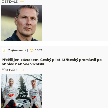
ČÍST DÁLE
Zajímavosti
|
8862
Přežili jen zázrakem. Český pilot Stříteský promluvil po
ohnivé nehodě v Polsku
ČÍST DÁLE