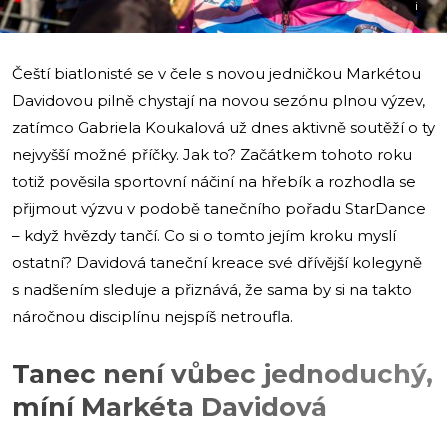
i
Čeští biatlonisté se v čele s novou jedničkou Markétou
Davidovou pilně chystají na novou sezónu plnou výzev,
zatímco Gabriela Koukalová už dnes aktivně soutěží o ty
nejvyšší možné příčky. Jak to? Začátkem tohoto roku
totiž pověsila sportovní náčiní na hřebík a rozhodla se
přijmout výzvu v podobě tanečního pořadu StarDance
– když hvězdy tančí. Co si o tomto jejím kroku myslí
ostatní? Davidová taneční kreace své dřívější kolegyně
s nadšením sleduje a přiznává, že sama by si na takto
náročnou disciplínu nejspíš netroufla.
Tanec není vůbec jednoduchý,
míní Markéta Davidová