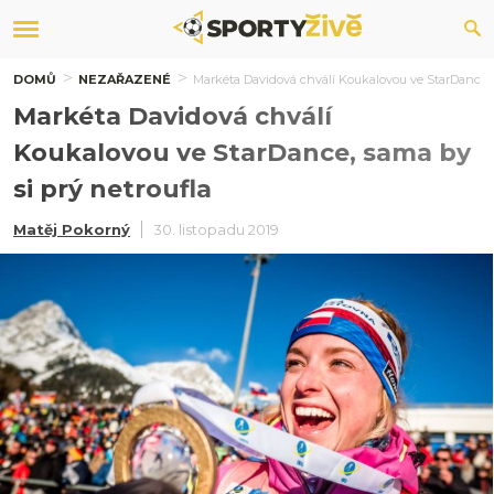
DOMŮ
NEZAŘAZENÉ
Markéta Davidová chválí Koukalovou ve StarDance, s
Markéta Davidová chválí
Koukalovou ve StarDance, sama by
si prý netroufla
Matěj Pokorný
30. listopadu 2019