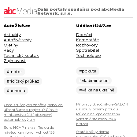
Další portály spadající pod abcMedia
Network, s.r.o.
AutoŽivě.cz
Události247.cz
Aktuality
Domácí
Autoživě testy
Komentáře
Ojetiny
Rozhovory
Rady
Spotřebitel
Technický koutek
Technologie
Zajímavosti
#pokuta
#motor
#vladimir putin
#řidičský průkaz
#válka na ukrajině
#nehoda
Přípravy 8. ročníku e-SALON
Osm zrušených značek, nebo jen
už jsou v plném proudu.
úřední škrty v registru? Čínské
Půjde o nejlépe obsazený
ministerstvo čistí přesycený
veletrh čisté mobility v
automobilový trh
historii
Euro NCAP narazil Teslou do
Staré knížky doma
návěsu kamionu rychlostí 56
nevyhazujte. Češi teď za ně