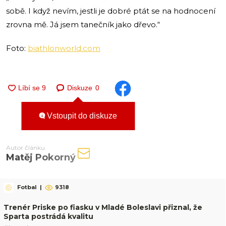
sobě. I když nevím, jestli je dobré ptát se na hodnocení
zrovna mě. Já jsem tanečník jako dřevo.“
Foto:
biathlonworld.com
Diskuze
0
Vstoupit do diskuze
Autor článku
Matěj Pokorný
Fotbal
|
9318
Trenér Priske po fiasku v Mladé Boleslavi přiznal, že
Sparta postrádá kvalitu