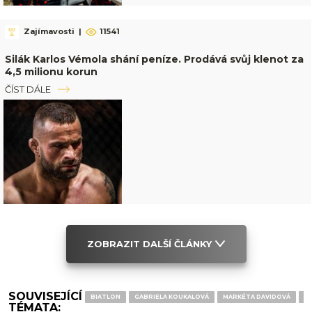
Zajímavosti
|
11541
Silák Karlos Vémola shání peníze. Prodává svůj klenot za
4,5 milionu korun
ČÍST DÁLE
ZOBRAZIT DALŠÍ ČLÁNKY
SOUVISEJÍCÍ
BIATLON
GABRIELA KOUKALOVÁ
MARKÉTA DAVIDOVÁ
M
TÉMATA: