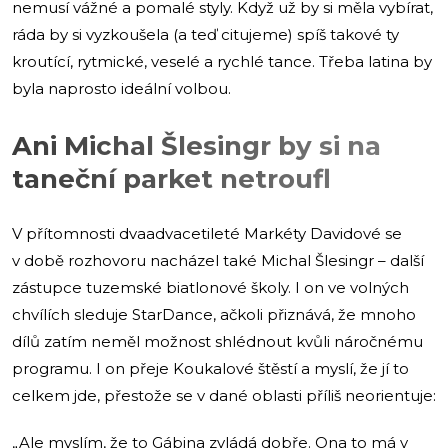
nemusí vážné a pomalé styly. Když už by si měla vybírat,
ráda by si vyzkoušela (a teď citujeme) spíš takové ty
kroutící, rytmické, veselé a rychlé tance. Třeba latina by
byla naprosto ideální volbou.
Ani Michal Šlesingr by si na
taneční parket netroufl
V přítomnosti dvaadvacetileté Markéty Davidové se
v době rozhovoru nacházel také Michal Šlesingr – další
zástupce tuzemské biatlonové školy. I on ve volných
chvílích sleduje StarDance, ačkoli přiznává, že mnoho
dílů zatím neměl možnost shlédnout kvůli náročnému
programu. I on přeje Koukalové štěstí a myslí, že jí to
celkem jde, přestože se v dané oblasti příliš neorientuje:
„Ale myslím, že to Gábina zvládá dobře. Ona to má v