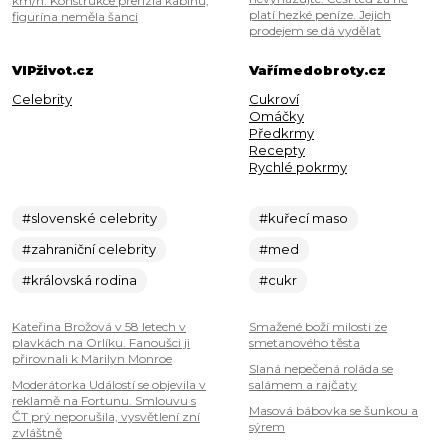
km/h. Konstrukce přeřízla kabinu,
platí hezké peníze. Jejich
figurína neměla šanci
prodejem se dá vydělat
VIPživot.cz
Vařímedobroty.cz
Celebrity
Cukroví
Omáčky
Předkrmy
Recepty
Rychlé pokrmy
#slovenské celebrity
#kuřecí maso
#zahraniční celebrity
#med
#královská rodina
#cukr
Kateřina Brožová v 58 letech v
Smažené boží milosti ze
plavkách na Orlíku. Fanoušci ji
smetanového těsta
přirovnali k Marilyn Monroe
Slaná nepečená roláda se
Moderátorka Událostí se objevila v
salámem a rajčaty
reklamě na Fortunu. Smlouvu s
Masová bábovka se šunkou a
ČT prý neporušila, vysvětlení zní
sýrem
zvláštně