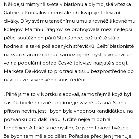
Někdejší mistryně světa v biatlonu a olympijská vítězka
Gabriela Koukalová neustále překvapuje televizní
diváky. Díky svému tanečnímu umu a rovněž šikovnému
kolegovi Martinu Prágrovi se probojovala mezi nejlepší
pětici soutěžních párů StarDance, což určitě stálo
hodně sil a také pošlapaných střevíčků. Čeští biatlonisté
na svou starou známou samozřejmě myslí a ve chvílích
volna populární pořad České televize napjatě sledují.
Markéta Davidová to prozradila tisku bezprostředně po
návratu ze severského soustředění:
„Pilně jsme to v Norsku sledovali, samozřejmě když byl
čas. Gabriele hrozně fandíme, je vážně úžasná. Sama
přitom nevím, jestli bych byla vhodnou kandidátkou na
pozvánku pro další řadu. Určitě nejsem dobrá
tanečnice. A také si nemyslím, že jsem taková hvězda,
že bych tam měla co dělat. Pořad se přeci jen jmenuje