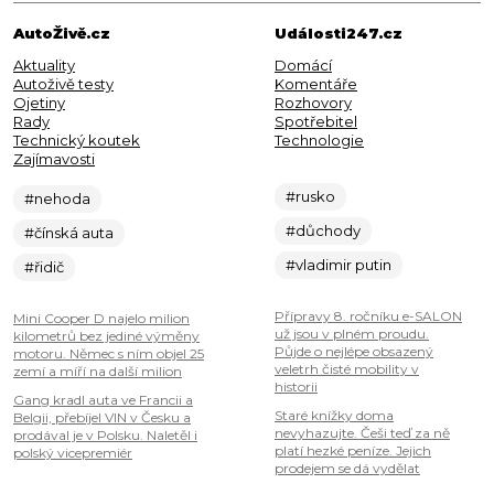
AutoŽivě.cz
Události247.cz
Aktuality
Domácí
Autoživě testy
Komentáře
Ojetiny
Rozhovory
Rady
Spotřebitel
Technický koutek
Technologie
Zajímavosti
#rusko
#nehoda
#důchody
#čínská auta
#vladimir putin
#řidič
Přípravy 8. ročníku e-SALON
Mini Cooper D najelo milion
už jsou v plném proudu.
kilometrů bez jediné výměny
Půjde o nejlépe obsazený
motoru. Němec s ním objel 25
veletrh čisté mobility v
zemí a míří na další milion
historii
Gang kradl auta ve Francii a
Staré knížky doma
Belgii, přebíjel VIN v Česku a
nevyhazujte. Češi teď za ně
prodával je v Polsku. Naletěl i
platí hezké peníze. Jejich
polský vicepremiér
prodejem se dá vydělat