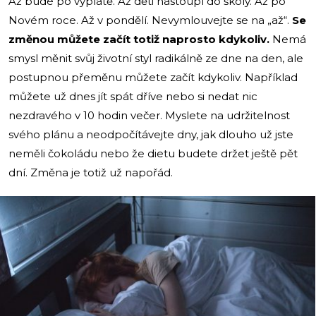
Až bude po výplatě. Až děti nastoupí do školy. Až po
Novém roce. Až v pondělí. Nevymlouvejte se na „až“.
Se
změnou můžete začít totiž naprosto kdykoliv.
Nemá
smysl měnit svůj životní styl radikálně ze dne na den, ale
postupnou přeměnu můžete začít kdykoliv. Například
můžete už dnes jít spát dříve nebo si nedat nic
nezdravého v 10 hodin večer. Myslete na udržitelnost
svého plánu a neodpočítávejte dny, jak dlouho už jste
neměli čokoládu nebo že dietu budete držet ještě pět
dní. Změna je totiž už napořád.