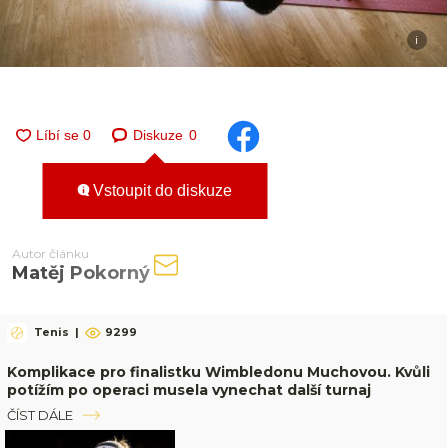
i
Diskuze
0
Vstoupit do diskuze
Autor článku
Matěj Pokorný
Tenis
|
9299
Komplikace pro finalistku Wimbledonu Muchovou. Kvůli
potížím po operaci musela vynechat další turnaj
ČÍST DÁLE