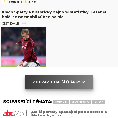
Fotbal
|
5148
Krach Sparty a historicky nejhorší statistiky. Letenští
hráči se nezmohli vůbec na nic
ČÍST DÁLE
ZOBRAZIT DALŠÍ ČLÁNKY
SOUVISEJÍCÍ TÉMATA:
HUBNUTÍ
ŽIVOTNÍ STYL
ZMĚNA
Další portály spadající pod abcMedia
Network, s.r.o.