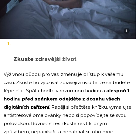
i
Zkuste zdravější život
Výživnou půdou pro vaši změnu je přístup k vašemu
času. Zkuste ho využívat zdravěji a uvidíte, že se budete
lépe cítit. Spát choďte v rozumnou hodinu a
alespoň 1
hodinu před spánkem odejděte z dosahu všech
digitálních zařízení
. Raději si přečtěte knížku, vymalujte
antistresové omalovánky nebo si popovídejte se svou
polovičkou. Rovněž stres zkuste řešit klidným
způsobem, nepanikařit a nenabírat si toho moc.