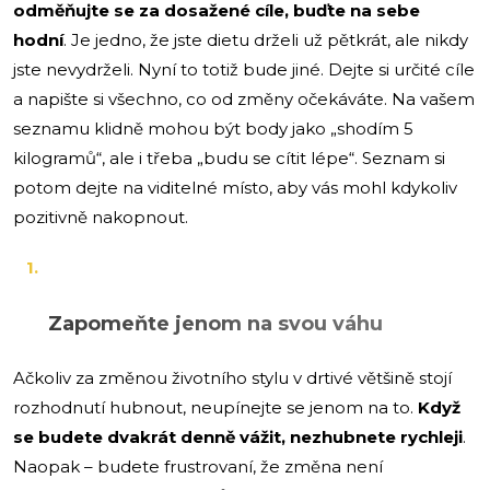
odměňujte se za dosažené cíle, buďte na sebe
hodní
. Je jedno, že jste dietu drželi už pětkrát, ale nikdy
jste nevydrželi. Nyní to totiž bude jiné. Dejte si určité cíle
a napište si všechno, co od změny očekáváte. Na vašem
seznamu klidně mohou být body jako „shodím 5
kilogramů“, ale i třeba „budu se cítit lépe“. Seznam si
potom dejte na viditelné místo, aby vás mohl kdykoliv
pozitivně nakopnout.
Zapomeňte jenom na svou váhu
Ačkoliv za změnou životního stylu v drtivé většině stojí
rozhodnutí hubnout, neupínejte se jenom na to.
Když
se budete dvakrát denně vážit, nezhubnete rychleji
.
Naopak – budete frustrovaní, že změna není