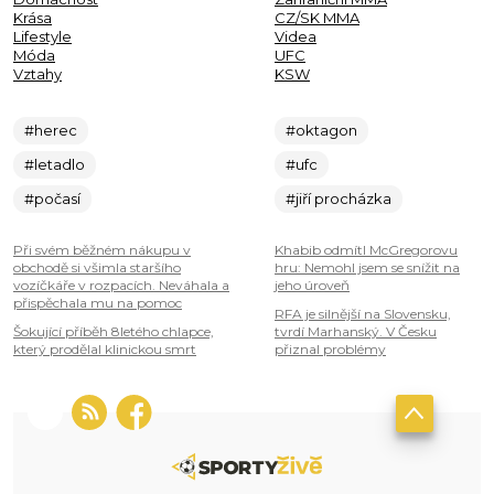
Krása
CZ/SK MMA
Lifestyle
Videa
Móda
UFC
Vztahy
KSW
#herec
#oktagon
#letadlo
#ufc
#počasí
#jiří procházka
Při svém běžném nákupu v
Khabib odmítl McGregorovu
obchodě si všimla staršího
hru: Nemohl jsem se snížit na
vozíčkáře v rozpacích. Neváhala a
jeho úroveň
přispěchala mu na pomoc
RFA je silnější na Slovensku,
Šokující příběh 8letého chlapce,
tvrdí Marhanský. V Česku
který prodělal klinickou smrt
přiznal problémy