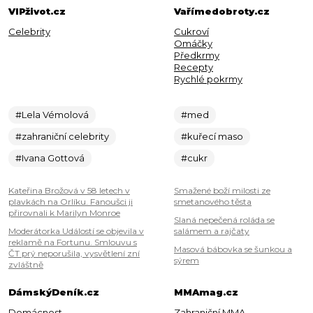
VIPživot.cz
Vařímedobroty.cz
Celebrity
Cukroví
Omáčky
Předkrmy
Recepty
Rychlé pokrmy
#Lela Vémolová
#med
#zahraniční celebrity
#kuřecí maso
#Ivana Gottová
#cukr
Kateřina Brožová v 58 letech v
Smažené boží milosti ze
plavkách na Orlíku. Fanoušci ji
smetanového těsta
přirovnali k Marilyn Monroe
Slaná nepečená roláda se
Moderátorka Událostí se objevila v
salámem a rajčaty
reklamě na Fortunu. Smlouvu s
Masová bábovka se šunkou a
ČT prý neporušila, vysvětlení zní
sýrem
zvláštně
DámskýDeník.cz
MMAmag.cz
Domácnost
Zahraniční MMA