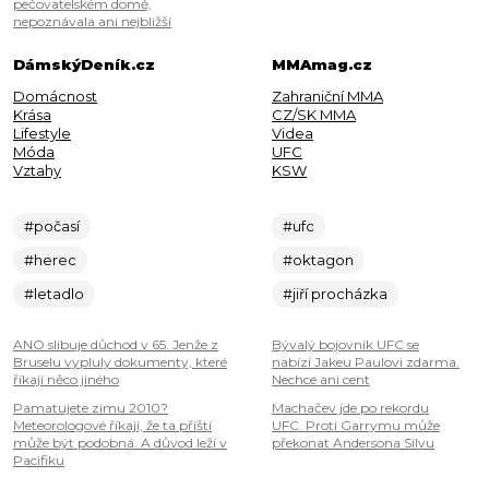
pečovatelském domě,
nepoznávala ani nejbližší
DámskýDeník.cz
MMAmag.cz
Domácnost
Zahraniční MMA
Krása
CZ/SK MMA
Lifestyle
Videa
Móda
UFC
Vztahy
KSW
#počasí
#ufc
#herec
#oktagon
#letadlo
#jiří procházka
ANO slibuje důchod v 65. Jenže z
Bývalý bojovník UFC se
Bruselu vypluly dokumenty, které
nabízí Jakeu Paulovi zdarma.
říkají něco jiného
Nechce ani cent
Pamatujete zimu 2010?
Machačev jde po rekordu
Meteorologové říkají, že ta příští
UFC. Proti Garrymu může
může být podobná. A důvod leží v
překonat Andersona Silvu
Pacifiku