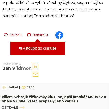
v polotěžké váze vyhrál všechny čtyři zápasy a netají se
titulovými ambicemi. Uvidíme 4. června ve Frankfurtu
skutečně souboj Terminátor vs. Kratos?
Diskuze
0
Vstoupit do diskuze
Autor článku
Jan Vildmon
Fotbal
|
6260
Viliam Schrojf: žižkovský kluk, nejlepší brankář MS 1962 a
finále v Chile, které přepsaly jeho kariéru
ČÍST DÁLE