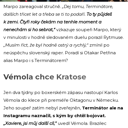
Marpo zareagoval stručně.
„Dej tomu, Terminátore,
dalších třicet let a třeba se ti to podaří.
To ty půjdeš
k zemi. Čtyři roky čekám na tenhle moment a
nenechám si ho sebrat,“
vzkazuje soupeři Marpo, který
v minulosti v hodně sledovaném duelu porazil Rytmuse.
„Musím říct, že byl hodně ostrý a rychlý,“
zmínil po
neúspěchu slovenský raper. Poradí si Otakar Petřina
alias Marpo i s Terminátorem?
Vémola chce Kratose
Jen dva týdny po boxerském zápasu nastoupí Karlos
Vémola do klece při premiéře Oktagonu v Německu.
Jeho soupeř zatím nebyl zveřejněn,
Terminátor ale na
Instagramu naznačil, s kým by chtěl bojovat.
„Xaviere, jsi můj další cíl,”
uvedl Vémola. Brazilec