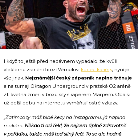
i
I když to ještě před nedávnem vypadalo, že kvůli
vleklému zranění hrozí Vémolovi
konec kariéry
, nyní je
vše jinak.
Nejznámější český zápasník naplno trénuje
a na turnaji Oktagon Underground v pražské O2 aréně
21. května změří v boxu síly s raperem Marpem. Oba si
už delší dobu na internetu vyměňují ostré vzkazy.
„Zatímco ty máš blbé kecy na Instagramu, já naplno
makám.
Někdo ti asi řekl, že nejsem úplně zdravotně
v pořádku, takže máš teď silný řeči. To se ale hodně