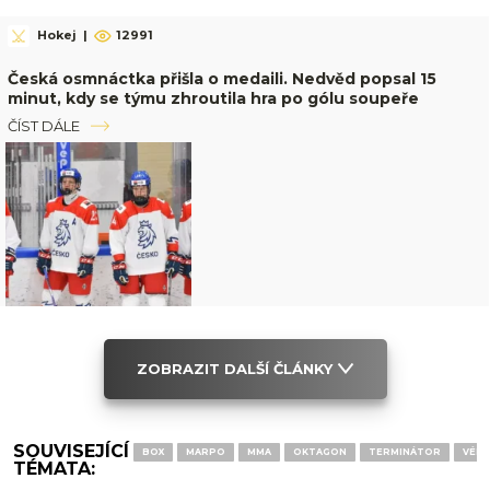
Hokej
|
12991
Česká osmnáctka přišla o medaili. Nedvěd popsal 15
minut, kdy se týmu zhroutila hra po gólu soupeře
ČÍST DÁLE
ZOBRAZIT DALŠÍ ČLÁNKY
SOUVISEJÍCÍ
BOX
MARPO
MMA
OKTAGON
TERMINÁTOR
VÉM
TÉMATA: