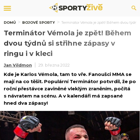
DOMŮ
BOJOVÉ SPORTY
Terminátor Vémola je zpět! Během dvou týdnů si
Terminátor Vémola je zpět! Během
dvou týdnů si střihne zápasy v
ringu i v kleci
Jan Vildmon
29. března 2022
Kde je Karlos Vémola, tam to vře. Fanoušci MMA se
mají na co těšit. Populární Terminátor potvrdil, že po
roční přestávce zaviněné vleklým zraněním, počítá
s návratem na scénu. A v kalendáři má zapsané
hned dva zápasy!