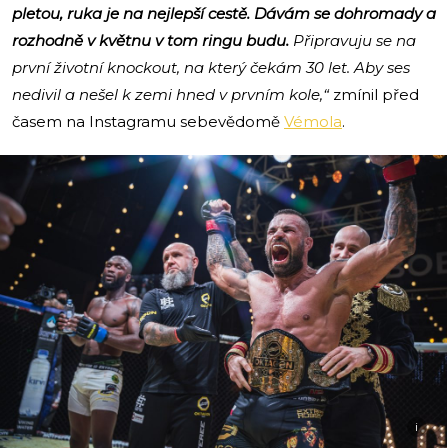
pletou, ruka je na nejlepší cestě. Dávám se dohromady a
rozhodně v květnu v tom ringu budu.
Připravuju se na
první životní knockout, na který čekám 30 let. Aby ses
nedivil a nešel k zemi hned v prvním kole,“
zmínil před
časem na Instagramu sebevědomě
Vémola
.
i