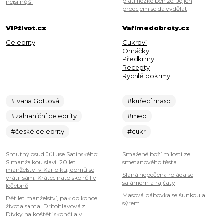
platí hezké peníze. Jejich
nejsilnější
prodejem se dá vydělat
VIPživot.cz
Vařímedobroty.cz
Celebrity
Cukroví
Omáčky
Předkrmy
Recepty
Rychlé pokrmy
#Ivana Gottová
#kuřecí maso
#zahraniční celebrity
#med
#české celebrity
#cukr
Smutný osud Júliuse Satinského:
Smažené boží milosti ze
S manželkou slavil 20 let
smetanového těsta
manželství v Karibiku, domů se
Slaná nepečená roláda se
vrátil sám. Krátce nato skončil v
salámem a rajčaty
léčebně
Masová bábovka se šunkou a
Pět let manželství, pak do konce
sýrem
života sama. Drbohlavová z
Dívky na koštěti skončila v