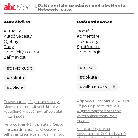
Další portály spadající pod abcMedia
Network, s.r.o.
AutoŽivě.cz
Události247.cz
Aktuality
Domácí
Autoživě testy
Komentáře
Ojetiny
Rozhovory
Rady
Spotřebitel
Technický koutek
Technologie
Zajímavosti
#rusko
#david kubrt
#pokuta
#pokuta
#válka na ukrajině
#policie
Přípravy 8. ročníku e-SALON
Powerbanka, léky a lahev vody:
už jsou v plném proudu.
Mechanici jmenují věci, které v
Půjde o nejlépe obsazený
rozpáleném autě nemají co dělat.
veletrh čisté mobility v
Hrozí i požár
historii
Nejprodávanější typ auta v Česku
Staré knížky doma
má zásadní slabinu. Crossovery
nevyhazujte. Češi teď za ně
selhávají přesně tam, kde mají být