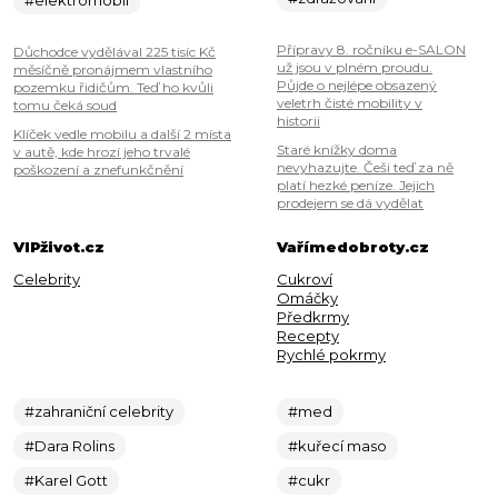
#elektromobil
Přípravy 8. ročníku e-SALON
Důchodce vydělával 225 tisíc Kč
už jsou v plném proudu.
měsíčně pronájmem vlastního
Půjde o nejlépe obsazený
pozemku řidičům. Teď ho kvůli
veletrh čisté mobility v
tomu čeká soud
historii
Klíček vedle mobilu a další 2 místa
Staré knížky doma
v autě, kde hrozí jeho trvalé
nevyhazujte. Češi teď za ně
poškození a znefunkčnění
platí hezké peníze. Jejich
prodejem se dá vydělat
VIPživot.cz
Vařímedobroty.cz
Celebrity
Cukroví
Omáčky
Předkrmy
Recepty
Rychlé pokrmy
#zahraniční celebrity
#med
#Dara Rolins
#kuřecí maso
#Karel Gott
#cukr