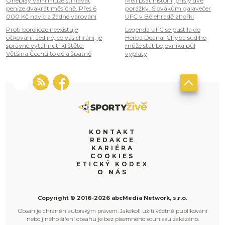
Oneplay vám může strhávat
Měli psát historii, přišly dvě
peníze dvakrát měsíčně. Přes 6
porážky. Slovákům galavečer
000 Kč navíc a žádné varování
UFC v Bělehradě zhořkl
Proti borelióze neexistuje
Legenda UFC se pustila do
očkování. Jediné, co vás chrání, je
Herba Deana. Chyba sudího
správné vytáhnutí klíštěte.
může stát bojovníka půl
Většina Čechů to dělá špatně
výplaty
KONTAKT
REDAKCE
KARIÉRA
COOKIES
ETICKÝ KODEX
O NÁS
Copyright © 2016-2026 abcMedia Network, s.r.o.
Obsah je chráněn autorským právem. Jakékoli užití včetně publikování
nebo jiného šíření obsahu je bez písemného souhlasu zakázáno.