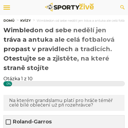
DOMŮ
KVÍZY
Wimbledon od sebe nedělí jen tráva a antuka ale celá fotbalová
Wimbledon od sebe nedělí jen
tráva a antuka ale celá fotbalová
propast v pravidlech a tradicích.
Otestujte se a zjistěte, na které
straně stojíte
Otázka 1 z 10
0%
Na kterém grandslamu platí pro hráče téměř
celé bílé oblečení už při rozehrávce?
Roland-Garros