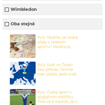
Wimbledon
Oba stejně
Kvíz: Myslíte, že znáte
platy v českém
sportu? Realita je
úplně jinde, než si
myslíte
Kvíz: Svět vs. Česko
bez příkras. Tenhle
test ukáže, jestli znáte
skutečný rozdíl v
penězích,
podmínkách a prestiži,
Kvíz: Český sport v
nebo jen fandíte
globálním měřítku.
podle pocitu
Pokud si myslíte, že se