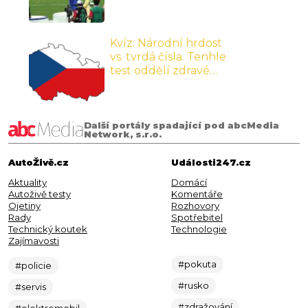
světu vyrovnáme
častěji, než je pravda,
tenhle test vás prověří
Kvíz: Národní hrdost
bez milosti
vs. tvrdá čísla. Tenhle
test oddělí zdravé
sebevědomí od iluzí,
které si nechceme
přiznat
Další portály spadající pod abcMedia
Network, s.r.o.
AutoŽivě.cz
Události247.cz
Aktuality
Domácí
Autoživě testy
Komentáře
Ojetiny
Rozhovory
Rady
Spotřebitel
Technický koutek
Technologie
Zajímavosti
#pokuta
#policie
#rusko
#servis
#zdražování