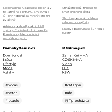
Moderátorka Událostí se objevila v
Smažené boží milosti ze
reklamě na Fortunu. Smlouvu s
smetanového těsta
ČT prý neporušila, vysvětlení zní
Slaná nepečená roláda se
zvláštně
salámem a rajčaty
Adrianu podvedl, pak ji chtěl
Masová bábovka se šunkou a
zpátky. Eddie teď v Ulici randí s
sýrem
Kokešovou, kterou diváci
nemůžou vystát
DámskýDeník.cz
MMAmag.cz
Domácnost
Zahraniční MMA
Krása
CZ/SK MMA
Lifestyle
Videa
Móda
UFC
Vztahy
KSW
#počasí
#oktagon
#herec
#ufc
#letadlo
#jiří procházka