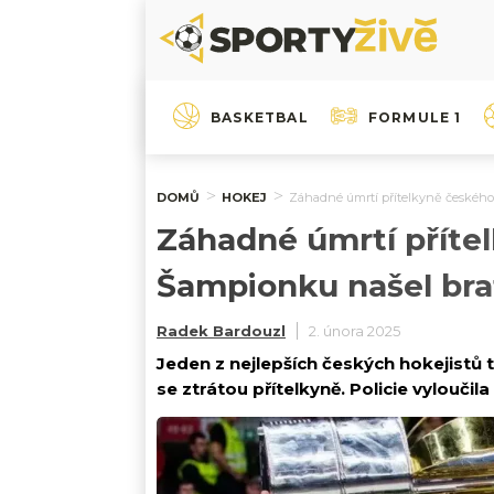
BASKETBAL
FORMULE 1
DOMŮ
HOKEJ
Záhadné úmrtí přítelkyně českého
Záhadné úmrtí příte
Šampionku našel bra
Radek Bardouzl
2. února 2025
Jeden z nejlepších českých hokejistů 
se ztrátou přítelkyně. Policie vyloučila 