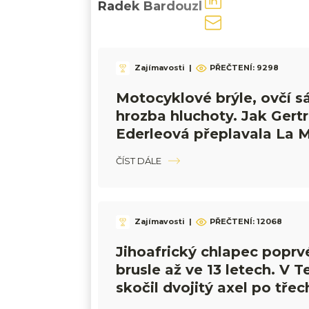
Radek Bardouzl
Zajímavosti
|
PŘEČTENÍ:
9298
Motocyklové brýle, ovčí s
hrozba hluchoty. Jak Gert
Ederleová přeplavala La 
změnila dějiny
ČÍST DÁLE
Zajímavosti
|
PŘEČTENÍ:
12068
Jihoafrický chlapec poprv
brusle až ve 13 letech. V T
skočil dvojitý axel po třec