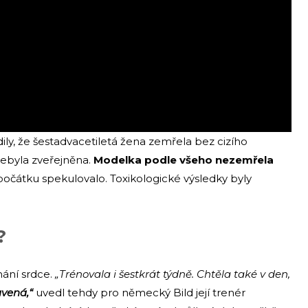
ily, že šestadvacetiletá žena zemřela bez cizího
nebyla zveřejněna.
Modelka podle všeho nezemřela
zpočátku spekulovalo. Toxikologické výsledky byly
?
hání srdce.
„Trénovala i šestkrát týdně. Chtěla také v den,
avená,“
uvedl tehdy pro německý Bild její trenér