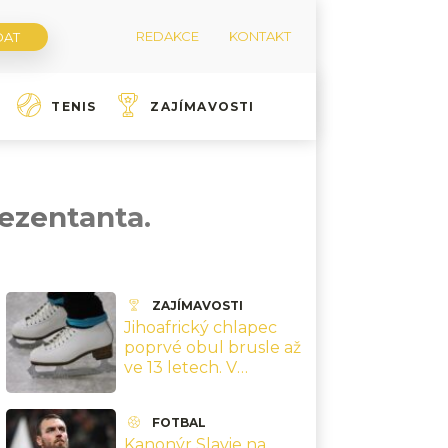
REDAKCE
KONTAKT
TENIS
ZAJÍMAVOSTI
ezentanta.
ZAJÍMAVOSTI
Jihoafrický chlapec
poprvé obul brusle až
ve 13 letech. V
Teplicích skočil dvojitý
axel po třech letech
FOTBAL
Kanonýr Slavie na