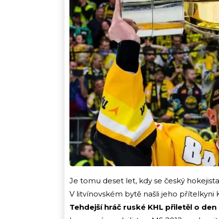
Je tomu deset let, kdy se český hokejist
V litvínovském bytě našli jeho přítelkyn
Tehdejší hráč ruské KHL přiletěl o den