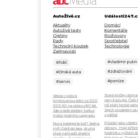
AutoŽivě.cz
Události247.c
Aktuality
Domácí
Autoživě testy
Komentáře
Ojetiny
Rozhovory
Rady
Spotřebitel
Technický koutek
Technologie
Zajímavosti
#vladimir putin
#řidič
#zdražování
#čínská auta
#peníze
#servis
Staré knížky doma
Vespa vydává
nevyhazujte. Češi 
limitovanou edici za 300
ně platí hezké pení
000 Kč na oslavu 80 let.
Jejich prodejem se
Jde o sběratelský kalkul
vydělat
místo jízdního upgradu
Působí jako všední
Nová kategorie kol? Jedna
obrazy, mají přit
míří čistě do lesa, druhá
hodnotu vyšších s
chce nahradit dnešní
tisíc korun. Doma 