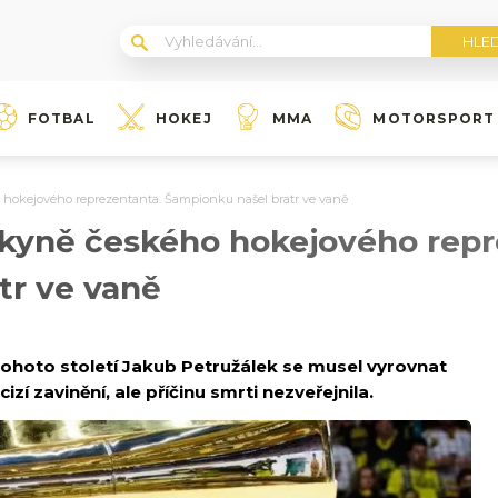
FOTBAL
HOKEJ
MMA
MOTORSPORT
 hokejového reprezentanta. Šampionku našel bratr ve vaně
lkyně českého hokejového repr
tr ve vaně
tohoto století Jakub Petružálek se musel vyrovnat
cizí zavinění, ale příčinu smrti nezveřejnila.