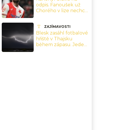
odpis. Fanoušek už
Chorého v lize nechce,
Tvrdík si ukousl velké
sousto
ZAJÍMAVOSTI
Blesk zasáhl fotbalové
hřiště v Thajsku
během zápasu. Jeden
hráč zemřel, devět je v
nemocnici