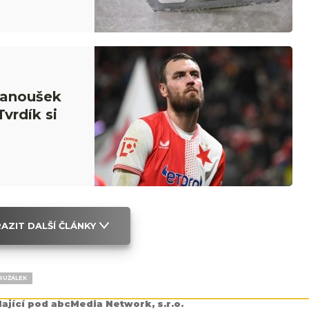
Fanoušek
Tvrdík si
AZIT DALŠÍ ČLÁNKY
RUŽÁLEK
dající pod abcMedia Network, s.r.o.