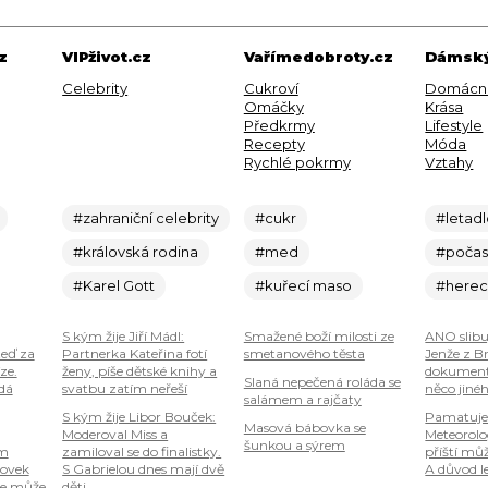
z
VIPživot.cz
Vařímedobroty.cz
Dámský
Celebrity
Cukroví
Domácn
Omáčky
Krása
Předkrmy
Lifestyle
Recepty
Móda
Rychlé pokrmy
Vztahy
#zahraniční celebrity
#cukr
#letad
#královská rodina
#med
#počas
#Karel Gott
#kuřecí maso
#here
S kým žije Jiří Mádl:
Smažené boží milosti ze
ANO slibu
teď za
Partnerka Kateřina fotí
smetanového těsta
Jenže z B
ze.
ženy, píše dětské knihy a
dokumenty
Slaná nepečená roláda se
 dá
svatbu zatím neřeší
něco jiné
salámem a rajčaty
S kým žije Libor Bouček:
Pamatuje
Masová bábovka se
Moderoval Miss a
Meteorolog
šunkou a sýrem
om
zamiloval se do finalistky.
příští mů
tovek
S Gabrielou dnes mají dvě
A důvod le
je může
děti