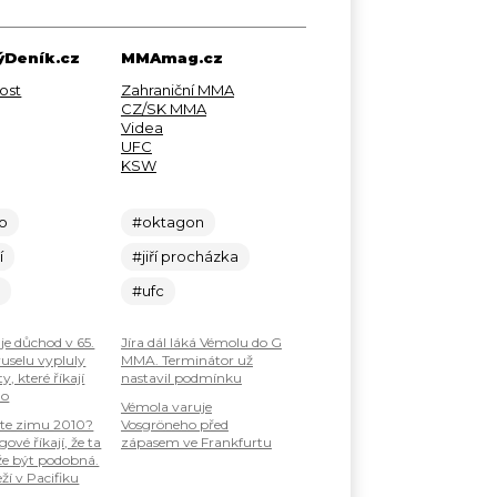
Deník.cz
MMAmag.cz
ost
Zahraniční MMA
CZ/SK MMA
Videa
UFC
KSW
lo
#oktagon
í
#jiří procházka
c
#ufc
je důchod v 65.
Jíra dál láká Vémolu do G
ruselu vypluly
MMA. Terminátor už
, které říkají
nastavil podmínku
ho
Vémola varuje
te zimu 2010?
Vosgröneho před
ové říkají, že ta
zápasem ve Frankfurtu
že být podobná.
ží v Pacifiku