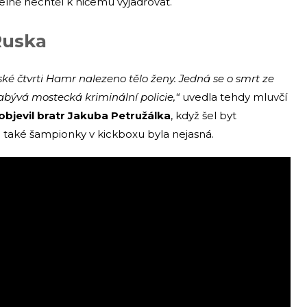
lně nechtěl k ničemu vyjadřovat.
Ruska
vské čtvrti Hamr nalezeno tělo ženy. Jedná se o smrt ze
abývá mostecká kriminální policie,“
uvedla tehdy mluvčí
objevil bratr Jakuba Petružálka
, když šel byt
a také šampionky v kickboxu byla nejasná.