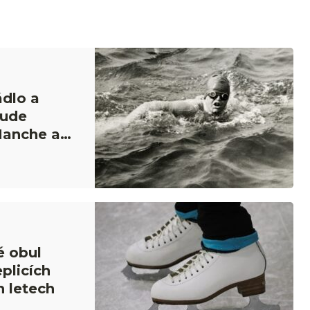
ádlo a
rude
Manche a
é obul
eplicích
h letech