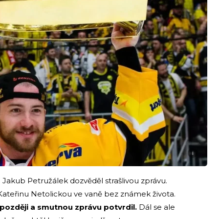
i
a Jakub Petružálek dozvěděl strašlivou zprávu.
i Kateřinu Netolickou ve vaně bez známek života.
 později a smutnou zprávu potvrdil.
Dál se ale