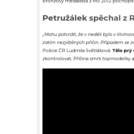
bronzový medailista z MS 2012 pochopite
Petružálek spěchal z 
„Mohu potvrdit, že v neděli bylo v litvíno
zatím nezjištěných příčin. Případem se z
Policie ČR Ludmila Světláková.
Tělo prý 
zkontrolovat. Příčina smrti topmodelky 