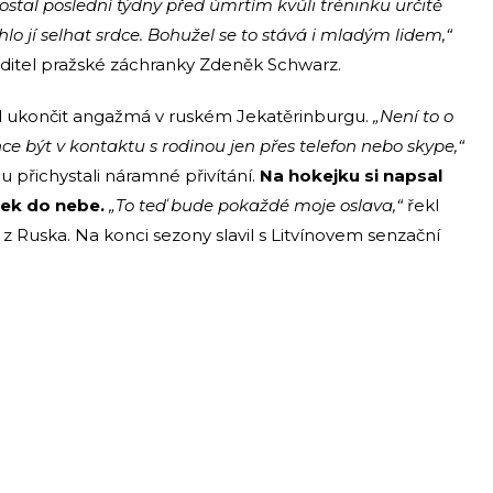
ostal poslední týdny před úmrtím kvůli tréninku určitě
lo jí selhat srdce. Bohužel se to stává i mladým lidem,“
itel pražské záchranky Zdeněk Schwarz.
odl ukončit angažmá v ruském Jekatěrinburgu.
„Není to o
hce být v kontaktu s rodinou jen přes telefon nebo skype,“
u přichystali náramné přivítání.
Na hokejku si napsal
bek do nebe.
„To teď bude pokaždé moje oslava,“
řekl
z Ruska. Na konci sezony slavil s Litvínovem senzační