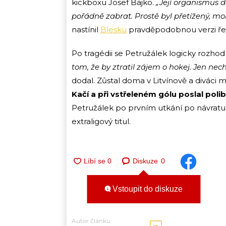
kickboxu Josef Bajko.
„Její organismus d
pořádně zabrat. Prostě byl přetížený, moh
nastínil
Blesku
pravděpodobnou verzi řed
Po tragédii se Petružálek logicky rozh
tom, že by ztratil zájem o hokej. Jen nec
dodal. Zůstal doma v Litvínově a diváci m
Kačí a při vstřeleném gólu poslal poli
Petružálek po prvním utkání po návratu 
extraligový titul.
Diskuze
0
Vstoupit do diskuze
Autor článku