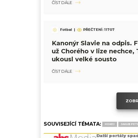
ČÍST DÁLE
Fotbal
|
PŘEČTENÍ:
11707
Kanonýr Slavie na odpis. 
už Chorého v lize nechce, 
ukousl velké sousto
ČÍST DÁLE
ZOBR
SOUVISEJÍCÍ TÉMATA:
HOKEJ
JAKUB PET
Další portály spa