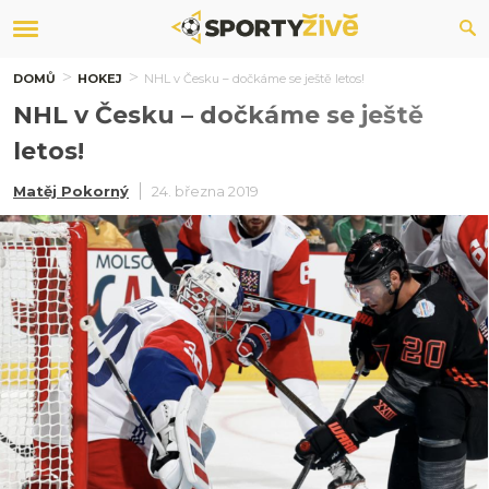
DOMŮ
HOKEJ
NHL v Česku – dočkáme se ještě letos!
NHL v Česku – dočkáme se ještě
letos!
Matěj Pokorný
24. března 2019