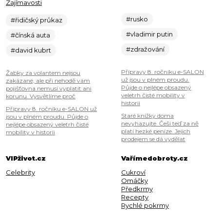
Zajímavosti
#rusko
#řidičský průkaz
#vladimir putin
#čínská auta
#zdražování
#david kubrt
Přípravy 8. ročníku e-SALON
Žabky za volantem nejsou
už jsou v plném proudu.
zakázané, ale při nehodě vám
Půjde o nejlépe obsazený
pojišťovna nemusí vyplatit ani
veletrh čisté mobility v
korunu. Vysvětlíme proč
historii
Přípravy 8. ročníku e-SALON už
Staré knížky doma
jsou v plném proudu. Půjde o
nevyhazujte. Češi teď za ně
nejlépe obsazený veletrh čisté
platí hezké peníze. Jejich
mobility v historii
prodejem se dá vydělat
VIPživot.cz
Vařímedobroty.cz
Celebrity
Cukroví
Omáčky
Předkrmy
Recepty
Rychlé pokrmy