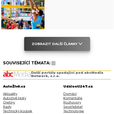
ZOBRAZIT DALŠÍ ČLÁNKY
SOUVISEJÍCÍ TÉMATA:
Další portály spadající pod abcMedia
Network, s.r.o.
AutoŽivě.cz
Události247.cz
Aktuality
Domácí
Autoživě testy
Komentáře
Ojetiny
Rozhovory
Rady
Spotřebitel
Technický koutek
Technologie