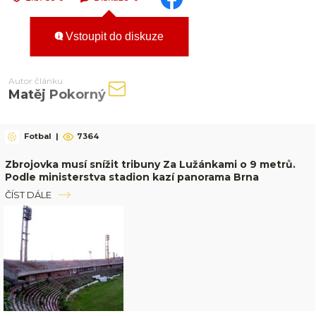
Vstoupit do diskuze
Autor článku
Matěj Pokorný
Fotbal
|
7364
Zbrojovka musí snížit tribuny Za Lužánkami o 9 metrů.
Podle ministerstva stadion kazí panorama Brna
ČÍST DÁLE