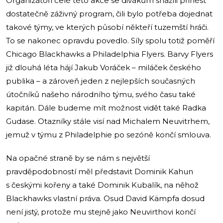
Organizátoři celé této akce se divákům snažili přinést
dostatečně záživný program, čili bylo potřeba dojednat
takové týmy, ve kterých působí někteří tuzemští hráči.
To se nakonec opravdu povedlo. Síly spolu totiž poměří
Chicago Blackhawks a Philadelphia Flyers. Barvy Flyers
již dlouhá léta hájí Jakub Voráček – miláček českého
publika – a zároveň jeden z nejlepších současných
útočníků našeho národního týmu, svého času také
kapitán. Dále budeme mít možnost vidět také Radka
Gudase. Otazníky stále visí nad Michalem Neuvitrhem,
jemuž v týmu z Philadelphie po sezóně končí smlouva.
Na opačné straně by se nám s největší
pravděpodobností měl představit Dominik Kahun
s českými kořeny a také Dominik Kubalík, na něhož
Blackhawks vlastní práva. Osud David Kämpfa dosud
není jistý, protože mu stejně jako Neuvirthovi končí