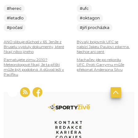
#herec
#ufc
#letadlo
#oktagon
#počasí
#jiří procházka
ANO slibuje důchod v 65. Jenže z
Bývalý bojovník UFC se
Bruselu vypluly dokumenty, které
nabízí Jakeu Paulovi zdarma.
říkají něco jiného
Nechce ani cent
Pamatujete zimu 2010?
Machačev jde po rekordu
Meteorologové říkají, že ta příští
UFC. Proti Garrymu může
může být podobná. A důvod leží v
překonat Andersona Silvu
Pacifiku
KONTAKT
REDAKCE
KARIÉRA
COOKIES