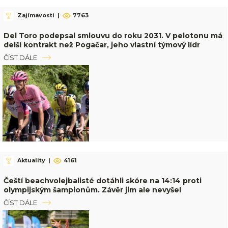
Zajímavosti
|
7763
Del Toro podepsal smlouvu do roku 2031. V pelotonu má
delší kontrakt než Pogačar, jeho vlastní týmový lídr
ČÍST DÁLE
Aktuality
|
4161
Čeští beachvolejbalisté dotáhli skóre na 14:14 proti
olympijským šampionům. Závěr jim ale nevyšel
ČÍST DÁLE