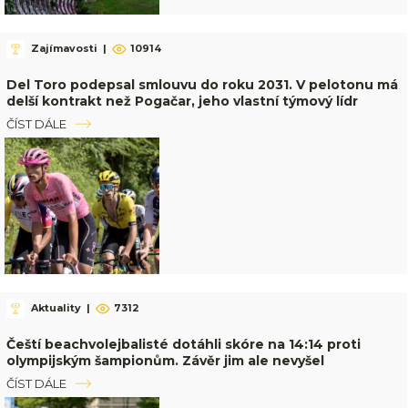
Zajímavosti
|
10914
Del Toro podepsal smlouvu do roku 2031. V pelotonu má
delší kontrakt než Pogačar, jeho vlastní týmový lídr
ČÍST DÁLE
Aktuality
|
7312
Čeští beachvolejbalisté dotáhli skóre na 14:14 proti
olympijským šampionům. Závěr jim ale nevyšel
ČÍST DÁLE