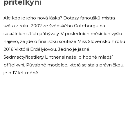
přítelkyni
Ale kdo je jeho nová láska? Dotazy fanoušků mistra
světa z roku 2002 ze švédského Göteborgu na
sociálních sítích přibývaly. V posledních měsících vyšlo
najevo, že jde o finalistku soutěže Miss Slovensko z roku
2016 Viktórii Erdélyiovou. Jedno je jasné.
Sedmačtyřicetiletý Lintner si našel o hodně mladší
přítelkyni. Půvabné modelce, která se stala právničkou,
je o 17 let méně.