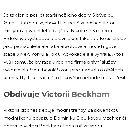
Je tak jen o pár let starší než jeho dcery. S bývalou
ženou Danielou vychoval Lintner čtyřiadvacetiletou
Kristýnu a dvacetiletá dvojčata Nikolu se Simonou.
Erdélyiová vystudovala právnickou fakultu v Košicích. Už
jako patnáctiletá ale také absolvovala modelingové
štace v New Yorku a Tokiu. Advokacie ale vyhrála. A to i
kvůli tomu, že by ráda v rodinné firmě právní služby
vykonávala. Svou bakalářskou práci napsala o obětech
kriminality. Tak snad něco takového nebude muset řešit.
Obdivuje Victorii Beckham
Viktória dodnes sleduje módní trendy. Za slovenskou
módní ikonu považuje Dominiku Cibulkovou, v zahraničí
obdivuje Victorii Beckham. I ona má za sebou