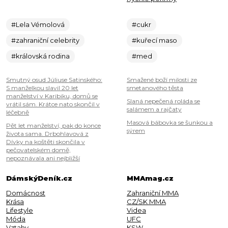
#Lela Vémolová
#cukr
#zahraniční celebrity
#kuřecí maso
#královská rodina
#med
Smutný osud Júliuse Satinského:
Smažené boží milosti ze
S manželkou slavil 20 let
smetanového těsta
manželství v Karibiku, domů se
Slaná nepečená roláda se
vrátil sám. Krátce nato skončil v
salámem a rajčaty
léčebně
Masová bábovka se šunkou a
Pět let manželství, pak do konce
sýrem
života sama. Drbohlavová z
Dívky na koštěti skončila v
pečovatelském domě,
nepoznávala ani nejbližší
DámskýDeník.cz
MMAmag.cz
Domácnost
Zahraniční MMA
Krása
CZ/SK MMA
Lifestyle
Videa
Móda
UFC
Vztahy
KSW