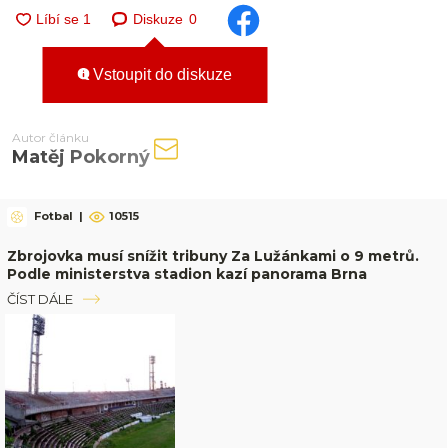
Diskuze
0
Vstoupit do diskuze
Autor článku
Matěj Pokorný
Fotbal
|
10515
Zbrojovka musí snížit tribuny Za Lužánkami o 9 metrů.
Podle ministerstva stadion kazí panorama Brna
ČÍST DÁLE