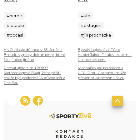
#herec
#ufc
#letadlo
#oktagon
#počasí
#jiří procházka
ANO slibuje důchod v 65. Jenže z
Bývalý bojovník UFC se
Bruselu vypluly dokumenty, které
nabízí Jakeu Paulovi zdarma.
říkají něco jiného
Nechce ani cent
Pamatujete zimu 2010?
Machačev jde po rekordu
Meteorologové říkají, že ta příští
UFC. Proti Garrymu může
může být podobná. A důvod leží v
překonat Andersona Silvu
Pacifiku
KONTAKT
REDAKCE