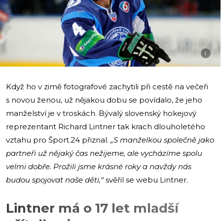
i
Když ho v zimě fotografové zachytili při cestě na večeři
s novou ženou, už nějakou dobu se povídalo, že jeho
manželství je v troskách. Bývalý slovenský hokejový
reprezentant Richard Lintner tak krach dlouholetého
vztahu pro Šport.24 přiznal.
„S manželkou společně jako
partneři už nějaký čas nežijeme, ale vycházíme spolu
velmi dobře. Prožili jsme krásné roky a navždy nás
budou spojovat naše děti,“
svěřil se webu Lintner.
Lintner má o 17 let mladší