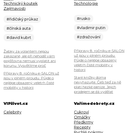
Technický koutek
Technologie
Zajímavosti
#rusko
#řidičský průkaz
#vladimir putin
#čínská auta
#zdražování
#david kubrt
Přípravy 8. ročníku e-SALON
Žabky za volantem nejsou
už jsou v plném proudu.
zakázané, ale při nehodě vám
Půjde o nejlépe obsazený
pojišťovna nemusí vyplatit ani
veletrh čisté mobility v
korunu. Vysvětlíme proč
historii
Přípravy 8. ročníku e-SALON už
Staré knížky doma
jsou v plném proudu. Půjde o
nevyhazujte. Češi teď za ně
nejlépe obsazený veletrh čisté
platí hezké peníze. Jejich
mobility v historii
prodejem se dá vydělat
VIPživot.cz
Vařímedobroty.cz
Celebrity
Cukroví
Omáčky
Předkrmy
Recepty
Rychlé pokrmy