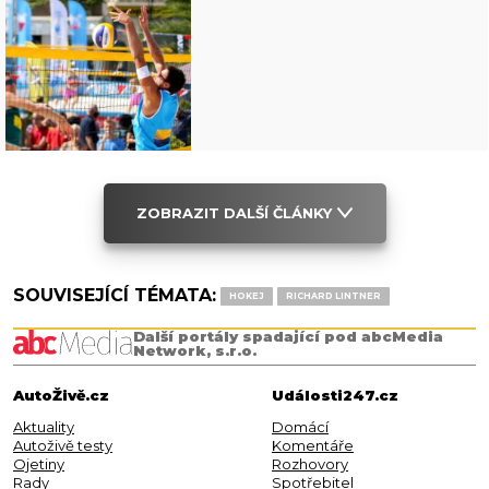
ZOBRAZIT DALŠÍ ČLÁNKY
SOUVISEJÍCÍ TÉMATA:
HOKEJ
RICHARD LINTNER
Další portály spadající pod abcMedia
Network, s.r.o.
AutoŽivě.cz
Události247.cz
Aktuality
Domácí
Autoživě testy
Komentáře
Ojetiny
Rozhovory
Rady
Spotřebitel