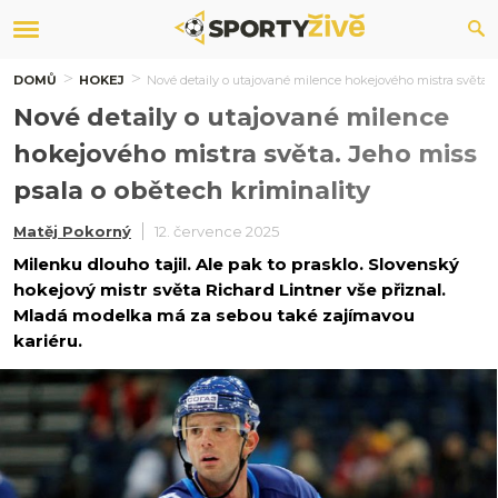
DOMŮ
HOKEJ
Nové detaily o utajované milence hokejového mistra světa. 
Nové detaily o utajované milence
hokejového mistra světa. Jeho miss
psala o obětech kriminality
Matěj Pokorný
12. července 2025
Milenku dlouho tajil. Ale pak to prasklo. Slovenský
hokejový mistr světa Richard Lintner vše přiznal.
Mladá modelka má za sebou také zajímavou
kariéru.