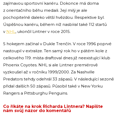
zajímavou sportovní kariéru. Dokonce má doma
z orientačního běhu medaili. Její milý je ale
pochopitelně daleko větší hvězdou. Respektive byl.
Úspěšnou kariéru, během níž nasbíral také 112 startů
v
NHL
, ukončil Lintner v roce 2015.
S hokejem začínal v Dukle Trenčín. V roce 1996 poprvé
nastoupil v extralize. Ten samý rok ho v pátém kole z
celkového 119. místa draftoval dnes již neexistující klub
Phoenix Coyotes. NHL si ale Lintner premiérově
vyzkoušel až v ročníku 1999/2000. Za Nashville
Predators tehdy odehrál 33 zápasů. V následující sezoně
přidal dalších 50 zápasů. Působil také v New Yorku
Rangers a Pittsburghu Penguins.
Co říkáte na krok Richarda Lintnera? Napište
nám svůj názor do komentářů