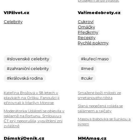
prodejem se dá vydělat
VIPživot.cz
Vařímedobroty.cz
Celebrity
Cukroví
Omáčky
Předkrmy
Recepty
Rychlé pokrmy
#slovenské celebrity
#kuřecí maso
#zahraniční celebrity
#med
#královská rodina
#cukr
Kateřina Brožová v 58 letech v
Smažené boží milosti ze
plavkách na Orlíku. Fanoušci ji
smetanového těsta
přirovnali k Marilyn Monroe
Slaná nepečená roláda se
Moderátorka Událostí se objevila v
salámem a rajčaty
reklamě na Fortunu. Smlouvu s
Masová bábovka se šunkou a
ČT prý neporušila, vysvětlení zní
sýrem
zvláštně
DámskýDeník.cz
MMAmag.cz