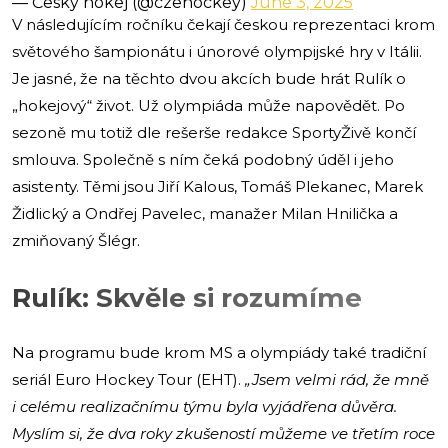
— Český hokej (@czehockey)
June 3, 2025
V následujícím ročníku čekají českou reprezentaci krom
světového šampionátu i únorové olympijské hry v Itálii.
Je jasné, že na těchto dvou akcích bude hrát Rulík o
„hokejový“ život. Už olympiáda může napovědět. Po
sezoně mu totiž dle rešerše redakce SportyŽivě končí
smlouva. Společně s ním čeká podobný úděl i jeho
asistenty. Těmi jsou Jiří Kalous, Tomáš Plekanec, Marek
Židlický a Ondřej Pavelec, manažer Milan Hnilička a
zmiňovaný Šlégr.
Rulík: Skvěle si rozumíme
Na programu bude krom MS a olympiády také tradiční
seriál Euro Hockey Tour (EHT).
„Jsem velmi rád, že mně
i celému realizačnímu týmu byla vyjádřena důvěra.
Myslím si, že dva roky zkušeností můžeme ve třetím roce