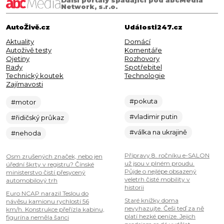
Network, s.r.o.
AutoŽivě.cz
Události247.cz
Aktuality
Domácí
Autoživě testy
Komentáře
Ojetiny
Rozhovory
Rady
Spotřebitel
Technický koutek
Technologie
Zajímavosti
#pokuta
#motor
#vladimir putin
#řidičský průkaz
#válka na ukrajině
#nehoda
Přípravy 8. ročníku e-SALON
Osm zrušených značek, nebo jen
už jsou v plném proudu.
úřední škrty v registru? Čínské
Půjde o nejlépe obsazený
ministerstvo čistí přesycený
veletrh čisté mobility v
automobilový trh
historii
Euro NCAP narazil Teslou do
Staré knížky doma
návěsu kamionu rychlostí 56
nevyhazujte. Češi teď za ně
km/h. Konstrukce přeřízla kabinu,
platí hezké peníze. Jejich
figurína neměla šanci