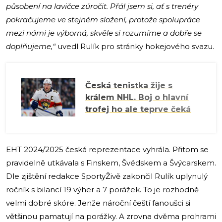
působení na lavičce zúročit. Přál jsem si, ať s trenéry
pokračujeme ve stejném složení, protože spolupráce
mezi námi je výborná, skvěle si rozumíme a dobře se
doplňujeme,“
uvedl Rulík pro stránky hokejového svazu.
Česká tenistka žije s
králem NHL. Boj o hlavní
trofej ho ale teprve čeká
EHT 2024/2025 česká reprezentace vyhrála. Přitom se
pravidelně utkávala s Finskem, Švédskem a Švýcarskem.
Dle zjištění redakce SportyŽivě zakončil Rulík uplynulý
ročník s bilancí 19 výher a 7 porážek. To je rozhodně
velmi dobré skóre. Jenže nároční čeští fanoušci si
většinou pamatují na porážky. A zrovna dvěma prohrami