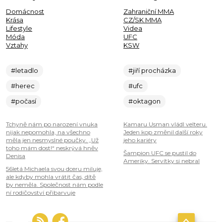
Domácnost
Zahraniční MMA
Krása
CZ/SK MMA
Lifestyle
Videa
Móda
UFC
Vztahy
KSW
#letadlo
#jiří procházka
#herec
#ufc
#počasí
#oktagon
Tchyně nám po narození vnuka
Kamaru Usman vládl velteru.
nijak nepomohla, na všechno
Jeden kop změnil další roky
měla jen nesmyslné poučky. „Už
jeho kariéry
toho mám dost!“ neskrývá hněv
Šampion UFC se pustil do
Denisa
Ameriky. Servítky si nebral
56letá Michaela svou dceru miluje,
ale kdyby mohla vrátit čas, dítě
by neměla. Společnost nám podle
ní rodičovství přibarvuje