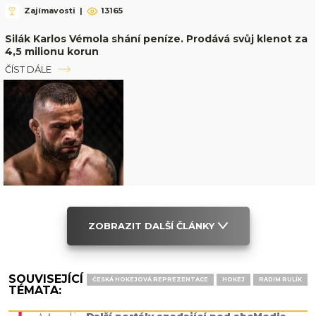
Zajímavosti
|
13165
Silák Karlos Vémola shání peníze. Prodává svůj klenot za
4,5 milionu korun
ČÍST DÁLE
ZOBRAZIT DALŠÍ ČLÁNKY
SOUVISEJÍCÍ
ČESKÁ HOKEJOVÁ REPREZENTACE
HOKEJ
RADIM RULÍK
TÉMATA:
Další portály spadající pod abcMedia