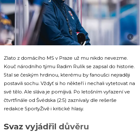
i
Zlato z domácího MS v Praze už mu nikdo nevezme.
Kouč národního týmu Radim Rulík se zapsal do historie.
Stal se českým hrdinou, kterému by fanoušci nejraději
postavili sochu. Vždyť si ho někteří i nechali vytetovat na
své tělo. Ale sláva je pomíjivá. Po letošním vyřazení ve
čtvrtfinále od Švédska (2:5) zaznívaly dle rešerše
redakce SportyŽivě i kritické hlasy.
Svaz vyjádřil důvěru