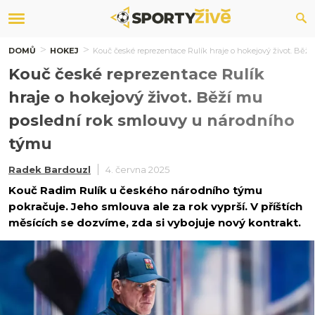
DOMŮ
HOKEJ
Kouč české reprezentace Rulík hraje o hokejový život. Běž
Kouč české reprezentace Rulík
hraje o hokejový život. Běží mu
poslední rok smlouvy u národního
týmu
Radek Bardouzl
4. června 2025
Kouč Radim Rulík u českého národního týmu
pokračuje. Jeho smlouva ale za rok vyprší. V příštích
měsících se dozvíme, zda si vybojuje nový kontrakt.