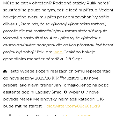
Může se cítit v ohrožení? Podobné otázky Rulík neřeší,
soustředí se pouze na tým, což je ideální přístup. Vedení
hokejového svazu mu přes poslední zaváhání vyjádřilo
důvěru.
„Jsem rád, že se výkonný výbor takto rozhodl,
protože dle mě realizační tým v tomto složení funguje
výborně a zaslouží si to. A to i přes to, že výsledek z
mistrovství světa nedopadl dle našich představ, byť herní
projev byl dobrý,“
řekl pro
web
Českého hokeje
generálním manažer nároďáku Jiří Šlégr.
👥 Takto vypadá složení realizačních týmu reprezentací
do nové sezóny 2025/26! 🇨🇿⁰⁰Mužstvo U18 nově
přebírá jako hlavní trenér Jan Tomajko, jehož na pozici
asistenta doplní Ladislav Šmíd. 🔄 Výběr U17 nově
povede Marek Melenovský, nejmladší kategorii U16
bude mít na starosti…
pic.twitter.com/08c60sLxr9