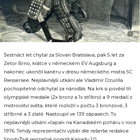
i
Šestnáct let chytal za Slovan Bratislava, pak 5 let za
Zetor Brno, krátce v německém EV Augsburg a
nakonec ukončil kariéru v dresu německého mistra SC
Riessersee. Nejslavnější utkání ale Vladimír Dzurilla
pochopitelně odchytal za nároďák. Na krk si pověsil tři
olympijské medaile (2x bronz a 1x stříbro) a 9 medailí z
mistrovství světa, které rozložil v počtu 3 bronzové, 3
stříbrné a 3 zlaté. Nastoupil ve 139 zápasech. To
nejslavnější utkání »čapal« na Kanadském poháru v roce
1976. Tehdy reprezentační výběr dle rešerše redakce
SportyŽivě senzačně porazili Kanadu 1:0.