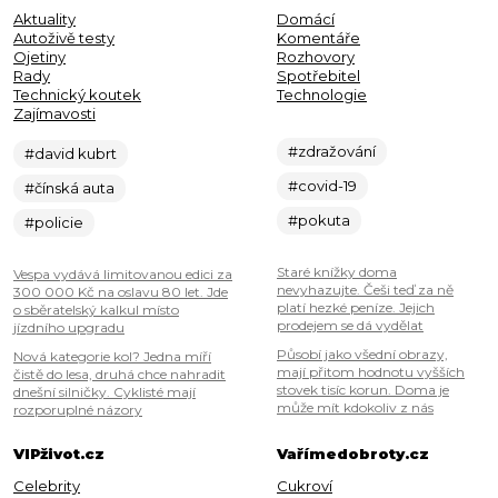
Aktuality
Domácí
Autoživě testy
Komentáře
Ojetiny
Rozhovory
Rady
Spotřebitel
Technický koutek
Technologie
Zajímavosti
#zdražování
#david kubrt
#covid-19
#čínská auta
#pokuta
#policie
Staré knížky doma
Vespa vydává limitovanou edici za
nevyhazujte. Češi teď za ně
300 000 Kč na oslavu 80 let. Jde
platí hezké peníze. Jejich
o sběratelský kalkul místo
prodejem se dá vydělat
jízdního upgradu
Působí jako všední obrazy,
Nová kategorie kol? Jedna míří
mají přitom hodnotu vyšších
čistě do lesa, druhá chce nahradit
stovek tisíc korun. Doma je
dnešní silničky. Cyklisté mají
může mít kdokoliv z nás
rozporuplné názory
VIPživot.cz
Vařímedobroty.cz
Celebrity
Cukroví