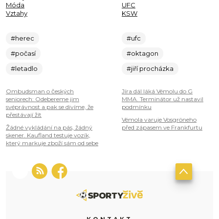
Móda
UFC
Vztahy
KSW
#herec
#ufc
#počasí
#oktagon
#letadlo
#jiří procházka
Ombudsman o českých
Jíra dál láká Vémolu do G
seniorech: Odebereme jim
MMA. Terminátor už nastavil
svéprávnost a pak se divíme, že
podmínku
přestávají žít
Vémola varuje Vosgröneho
Žádné vykládání na pás, žádný
před zápasem ve Frankfurtu
skener. Kaufland testuje vozík,
který markuje zboží sám od sebe