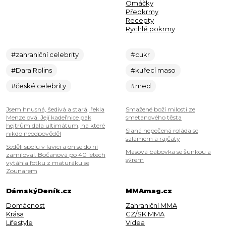
Omáčky
Předkrmy
Recepty
Rychlé pokrmy
#zahraniční celebrity
#cukr
#Dara Rolins
#kuřecí maso
#české celebrity
#med
Jsem hnusná, šedivá a stará, řekla
Smažené boží milosti ze
Menzelová. Její kadeřnice pak
smetanového těsta
hejtrům dala ultimátum, na které
Slaná nepečená roláda se
nikdo neodpověděl
salámem a rajčaty
Seděli spolu v lavici a on se do ní
Masová bábovka se šunkou a
zamiloval. Bočanová po 40 letech
sýrem
vytáhla fotku z maturáku se
Zounarem
DámskýDeník.cz
MMAmag.cz
Domácnost
Zahraniční MMA
Krása
CZ/SK MMA
Lifestyle
Videa