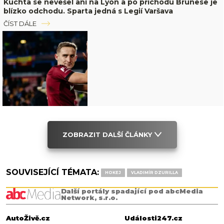
Kuchta se nevešel ani na Lyon a po příchodu Brunese je
blízko odchodu. Sparta jedná s Legií Varšava
ČÍST DÁLE
ZOBRAZIT DALŠÍ ČLÁNKY
SOUVISEJÍCÍ TÉMATA:
HOKEJ
VLADIMÍR DZURILLA
Další portály spadající pod abcMedia
Network, s.r.o.
AutoŽivě.cz
Události247.cz