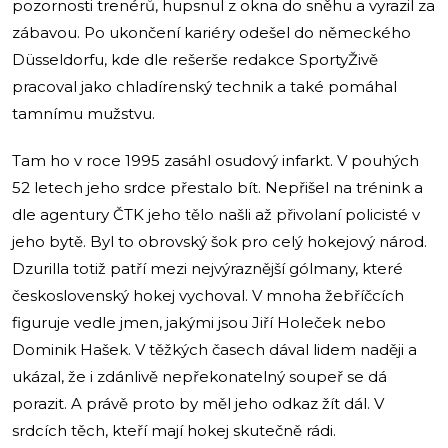
pozornosti trenérů, hupsnul z okna do sněhu a vyrazil za
zábavou. Po ukončení kariéry odešel do německého
Düsseldorfu, kde dle rešerše redakce SportyŽivě
pracoval jako chladírenský technik a také pomáhal
tamnímu mužstvu.
Tam ho v roce 1995 zasáhl osudový infarkt. V pouhých
52 letech jeho srdce přestalo bít. Nepřišel na trénink a
dle agentury ČTK jeho tělo našli až přivolaní policisté v
jeho bytě. Byl to obrovský šok pro celý hokejový národ.
Dzurilla totiž patří mezi nejvýraznější gólmany, které
československý hokej vychoval. V mnoha žebříčcích
figuruje vedle jmen, jakými jsou Jiří Holeček nebo
Dominik Hašek. V těžkých časech dával lidem naději a
ukázal, že i zdánlivě nepřekonatelný soupeř se dá
porazit. A právě proto by měl jeho odkaz žít dál. V
srdcích těch, kteří mají hokej skutečně rádi.