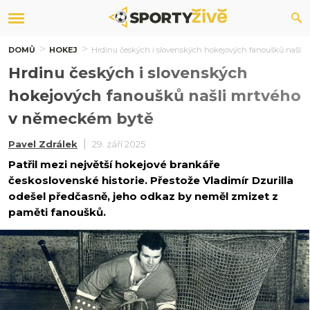
DOMŮ
HOKEJ
Hrdinu českých i slovenských hokejových fanoušků našli
Hrdinu českých i slovenských
hokejových fanoušků našli mrtvého
v německém bytě
Pavel Zdrálek
29. září 2025
Patřil mezi největší hokejové brankáře
československé historie. Přestože Vladimír Dzurilla
odešel předčasně, jeho odkaz by neměl zmizet z
paměti fanoušků.