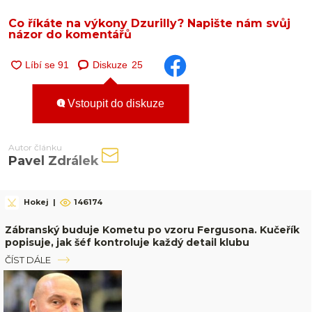
Co říkáte na výkony Dzurilly? Napište nám svůj
názor do komentářů
Diskuze
25
Vstoupit do diskuze
Autor článku
Pavel Zdrálek
Hokej
|
146174
Zábranský buduje Kometu po vzoru Fergusona. Kučeřík
popisuje, jak šéf kontroluje každý detail klubu
ČÍST DÁLE