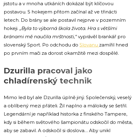
jistotu a v mnoha utkáních dokázal být klíčovou
postavou. S hokejem přitom začínal až ve třinácti
letech. Do brány se ale postavil nejprve v pozemním
hokeji.
„Byla to výborná škola života. Hra s většími
bránami mě naučila mrštnosti,“
vyprávěl brankář pro
slovenský Sport. Po odchodu do
Slovanu
zamířil hned
po prvním mači za dorost okamžitě mezi dospělé.
Dzurilla pracoval jako
chladírenský technik
Mimo led byl ale Dzurilla úplně jiný. Společenský, veselý
a oblíbený mezi přáteli. Žil naplno a málokdy se šetřil.
Legendární je například historka z finského Tampere,
kdy si během světového šampionátu odskočil do města,
aby se zabavil. A odskočil si doslova… Aby unikl