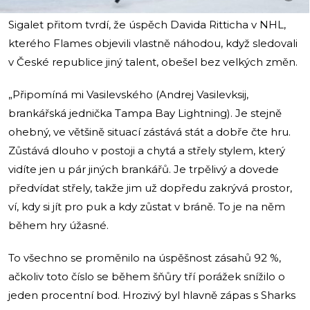
Sigalet přitom tvrdí, že úspěch Davida Ritticha v NHL,
kterého Flames objevili vlastně náhodou, když sledovali
v České republice jiný talent, obešel bez velkých změn.
„Připomíná mi Vasilevského (Andrej Vasilevksij,
brankářská jednička Tampa Bay Lightning). Je stejně
ohebný, ve většině situací zástává stát a dobře čte hru.
Zůstává dlouho v postoji a chytá a střely stylem, který
vidíte jen u pár jiných brankářů. Je trpělivý a dovede
předvídat střely, takže jim už dopředu zakrývá prostor,
ví, kdy si jít pro puk a kdy zůstat v bráně. To je na něm
během hry úžasné.
To všechno se proměnilo na úspěšnost zásahů 92 %,
ačkoliv toto číslo se během šňůry tří porážek snížilo o
jeden procentní bod. Hrozivý byl hlavně zápas s Sharks