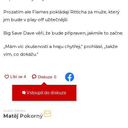
Prozatím ale Flames pokládají Ritticha za muže, který
jim bude v play-off užitečnější.
Big Save Dave věří, že bude připraven, jakmile to začne.
„Mám víc zkušeností a hraju chytřeji,“ prohlásil, „takže
vím, co dokážu.“
Diskuze
0
Vstoupit do diskuze
Autor článku
Matěj Pokorný