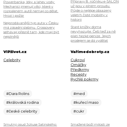
Přípravy 8. ročníku e-SALON
Powerbanka, léky a lahev vody:
už jsou v plném proudu.
Mechanici jmenují věci, které v
Půjde o nejlépe obsazený
rozpáleném autě nemají co dělat.
veletrh čisté mobility v
Hrozí i požár
historii
Nejprodávanější typ auta v Česku
Staré knížky doma
má zásadní slabinu. Crossovery
nevyhazujte. Češi teď za ně
selhávají přesně tam, kde mají být
platí hezké peníze. Jejich
nejsilnější
prodejem se dá vydělat
VIPživot.cz
Vařímedobroty.cz
Celebrity
Cukroví
Omáčky
Předkrmy
Recepty
Rychlé pokrmy
#Dara Rolins
#med
#královská rodina
#kuřecí maso
#české celebrity
#cukr
Smutný osud Júliuse Satinského:
Smažené boží milosti ze