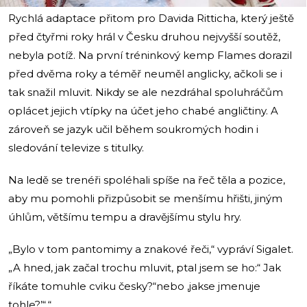
Rychlá adaptace přitom pro Davida Ritticha, který ještě
před čtyřmi roky hrál v Česku druhou nejvyšší soutěž,
nebyla potíž. Na první tréninkový kemp Flames dorazil
před dvěma roky a téměř neuměl anglicky, ačkoli se i
tak snažil mluvit. Nikdy se ale nezdráhal spoluhráčům
oplácet jejich vtípky na účet jeho chabé angličtiny. A
zároveň se jazyk učil během soukromých hodin i
sledování televize s titulky.
Na ledě se trenéři spoléhali spíše na řeč těla a pozice,
aby mu pomohli přizpůsobit se menšímu hřišti, jiným
úhlům, většímu tempu a dravějšímu stylu hry.
„Bylo v tom pantomimy a znakové řeči,“ vypráví Sigalet.
„A hned, jak začal trochu mluvit, ptal jsem se ho:“ Jak
říkáte tomuhle cviku česky?“nebo ‚jakse jmenuje
tohle?’“‚“