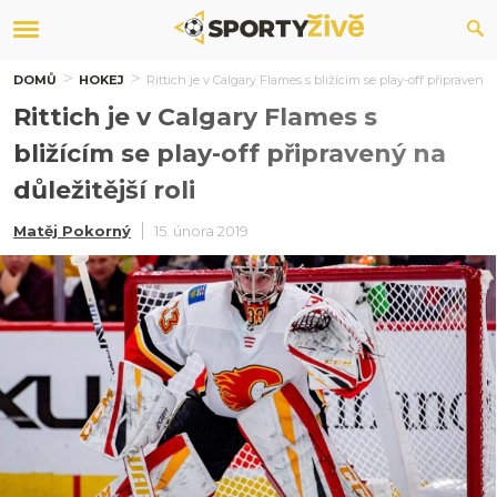
DOMŮ
HOKEJ
Rittich je v Calgary Flames s bližícím se play-off připravený n
Rittich je v Calgary Flames s
bližícím se play-off připravený na
důležitější roli
Matěj Pokorný
15. února 2019