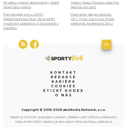
Bruselu vypluly dokumenty, které
nabízí Jakeu Paulovi zdarma.
říkají něco jiného
Nechce ani cent
Pamatujete zimu 2010?
Machačev jde po rekordu
Meteorologové říkají, že ta příští
UFC. Proti Garrymu může
může být podobná. A důvod leží v
překonat Andersona Silvu
Pacifiku
KONTAKT
REDAKCE
KARIÉRA
COOKIES
ETICKÝ KODEX
O NÁS
Copyright © 2016-2026 abcMedia Network, s.r.o.
Obsah je chráněn autorským právem. Jakékoli užití včetně publikování
nebo jiného šíření obsahu je bez písemného souhlasu zakázáno.