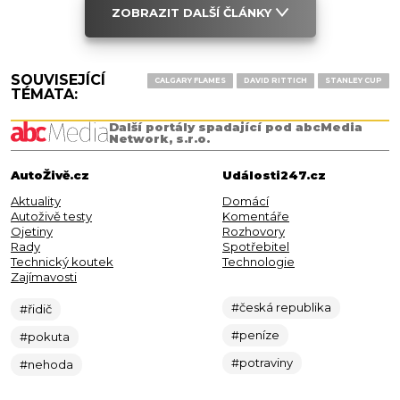
ZOBRAZIT DALŠÍ ČLÁNKY
SOUVISEJÍCÍ
CALGARY FLAMES
DAVID RITTICH
STANLEY CUP
TÉMATA:
Další portály spadající pod abcMedia
Network, s.r.o.
AutoŽivě.cz
Události247.cz
Aktuality
Domácí
Autoživě testy
Komentáře
Ojetiny
Rozhovory
Rady
Spotřebitel
Technický koutek
Technologie
Zajímavosti
#česká republika
#řidič
#peníze
#pokuta
#potraviny
#nehoda