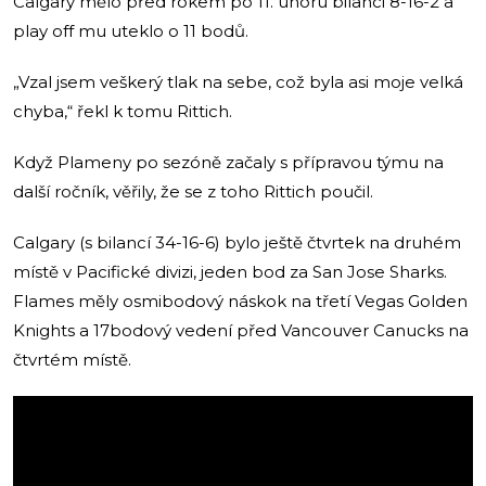
Calgary mělo před rokem po 11. únoru bilanci 8-16-2 a
play off mu uteklo o 11 bodů.
„Vzal jsem veškerý tlak na sebe, což byla asi moje velká
chyba,“ řekl k tomu Rittich.
Když Plameny po sezóně začaly s přípravou týmu na
další ročník, věřily, že se z toho Rittich poučil.
Calgary (s bilancí 34-16-6) bylo ještě čtvrtek na druhém
místě v Pacifické divizi, jeden bod za San Jose Sharks.
Flames měly osmibodový náskok na třetí Vegas Golden
Knights a 17bodový vedení před Vancouver Canucks na
čtvrtém místě.