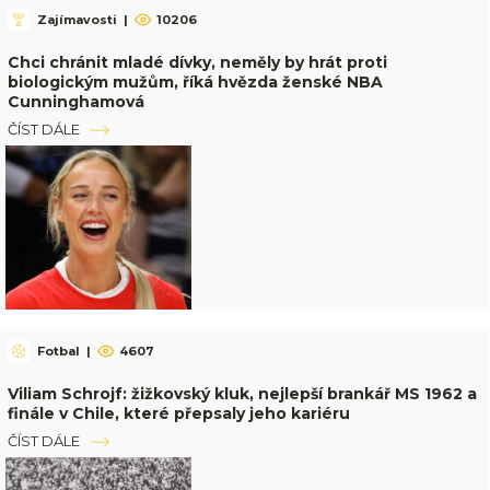
Zajímavosti
|
10206
Chci chránit mladé dívky, neměly by hrát proti
biologickým mužům, říká hvězda ženské NBA
Cunninghamová
ČÍST DÁLE
Fotbal
|
4607
Viliam Schrojf: žižkovský kluk, nejlepší brankář MS 1962 a
finále v Chile, které přepsaly jeho kariéru
ČÍST DÁLE