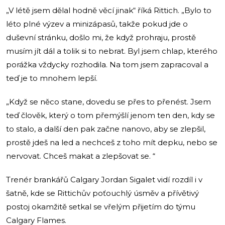
„V létě jsem dělal hodně věcí jinak“ říká Rittich. „Bylo to
léto plné výzev a minizápasů, takže pokud jde o
duševní stránku, došlo mi, že když prohraju, prostě
musím jít dál a tolik si to nebrat. Byl jsem chlap, kterého
porážka vždycky rozhodila. Na tom jsem zapracoval a
teď je to mnohem lepší.
„Když se něco stane, dovedu se přes to přenést. Jsem
teď člověk, který o tom přemýšlí jenom ten den, kdy se
to stalo, a další den pak začne nanovo, aby se zlepšil,
prostě jdeš na led a nechceš z toho mít depku, nebo se
nervovat. Chceš makat a zlepšovat se. “
Trenér brankářů Calgary Jordan Sigalet vidí rozdíl i v
šatně, kde se Rittichův poťouchlý úsměv a přívětivý
postoj okamžitě setkal se vřelým přijetím do týmu
Calgary Flames.