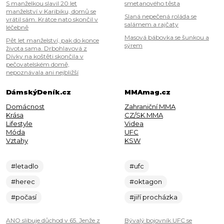
S manželkou slavil 20 let
smetanového těsta
manželství v Karibiku, domů se
Slaná nepečená roláda se
vrátil sám. Krátce nato skončil v
salámem a rajčaty
léčebně
Masová bábovka se šunkou a
Pět let manželství, pak do konce
sýrem
života sama. Drbohlavová z
Dívky na koštěti skončila v
pečovatelském domě,
nepoznávala ani nejbližší
DámskýDeník.cz
MMAmag.cz
Domácnost
Zahraniční MMA
Krása
CZ/SK MMA
Lifestyle
Videa
Móda
UFC
Vztahy
KSW
#letadlo
#ufc
#herec
#oktagon
#počasí
#jiří procházka
ANO slibuje důchod v 65. Jenže z
Bývalý bojovník UFC se