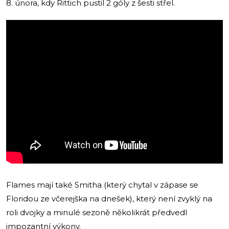
8. února, kdy Rittich pustil 2 góly z šesti střel.
Flames mají také Smitha (který chytal v zápase se
Floridou ze včerejška na dnešek), který není zvyklý na
roli dvojky a minulé sezoně několikrát předvedl
impozantní výkony.