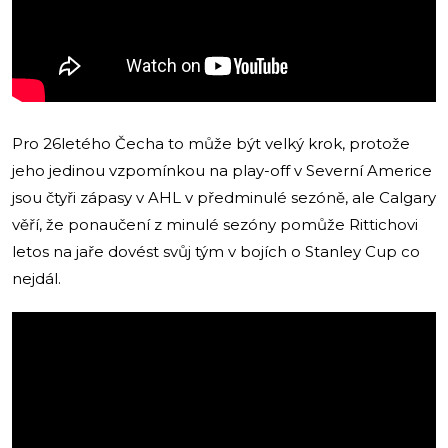
Pro 26letého Čecha to může být velký krok, protože
jeho jedinou vzpomínkou na play-off v Severní Americe
jsou čtyři zápasy v AHL v předminulé sezóně, ale Calgary
věří, že ponaučení z minulé sezóny pomůže Rittichovi
letos na jaře dovést svůj tým v bojích o Stanley Cup co
nejdál.