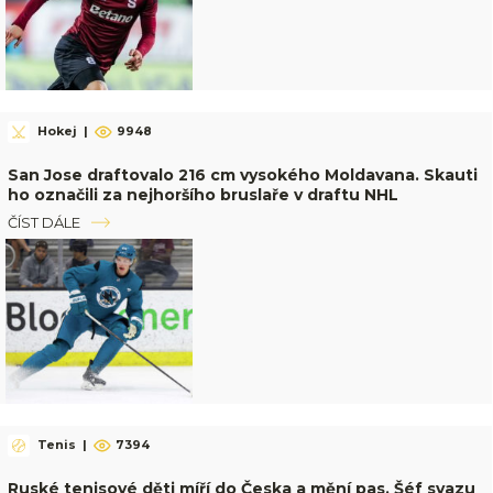
Hokej
|
9948
San Jose draftovalo 216 cm vysokého Moldavana. Skauti
ho označili za nejhoršího bruslaře v draftu NHL
ČÍST DÁLE
Tenis
|
7394
Ruské tenisové děti míří do Česka a mění pas. Šéf svazu