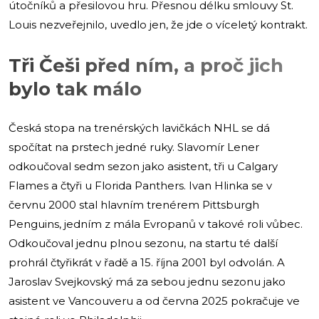
útočníků a přesilovou hru. Přesnou délku smlouvy St.
Louis nezveřejnilo, uvedlo jen, že jde o víceletý kontrakt.
Tři Češi před ním, a proč jich
bylo tak málo
Česká stopa na trenérských lavičkách NHL se dá
spočítat na prstech jedné ruky. Slavomír Lener
odkoučoval sedm sezon jako asistent, tři u Calgary
Flames a čtyři u Florida Panthers. Ivan Hlinka se v
červnu 2000 stal hlavním trenérem Pittsburgh
Penguins, jedním z mála Evropanů v takové roli vůbec.
Odkoučoval jednu plnou sezonu, na startu té další
prohrál čtyřikrát v řadě a 15. října 2001 byl odvolán. A
Jaroslav Svejkovský má za sebou jednu sezonu jako
asistent ve Vancouveru a od června 2025 pokračuje ve