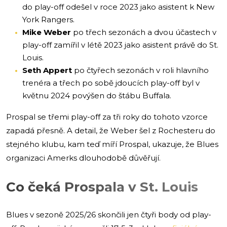
do play-off odešel v roce 2023 jako asistent k New
York Rangers.
Mike Weber
po třech sezonách a dvou účastech v
play-off zamířil v létě 2023 jako asistent právě do St.
Louis.
Seth Appert
po čtyřech sezonách v roli hlavního
trenéra a třech po sobě jdoucích play-off byl v
květnu 2024 povýšen do štábu Buffala.
Prospal se třemi play-off za tři roky do tohoto vzorce
zapadá přesně. A detail, že Weber šel z Rochesteru do
stejného klubu, kam teď míří Prospal, ukazuje, že Blues
organizaci Amerks dlouhodobě důvěřují.
Co čeká Prospala v St. Louis
Blues v sezoně 2025/26 skončili jen čtyři body od play-