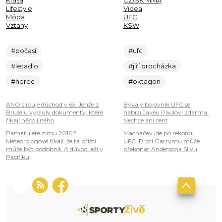
Krása
CZ/SK MMA
Lifestyle
Videa
Móda
UFC
Vztahy
KSW
#počasí
#ufc
#letadlo
#jiří procházka
#herec
#oktagon
ANO slibuje důchod v 65. Jenže z
Bývalý bojovník UFC se
Bruselu vypluly dokumenty, které
nabízí Jakeu Paulovi zdarma.
říkají něco jiného
Nechce ani cent
Pamatujete zimu 2010?
Machačev jde po rekordu
Meteorologové říkají, že ta příští
UFC. Proti Garrymu může
může být podobná. A důvod leží v
překonat Andersona Silvu
Pacifiku