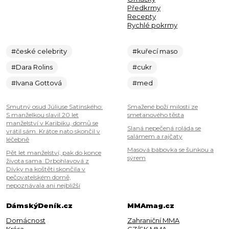
Předkrmy
Recepty
Rychlé pokrmy
#české celebrity
#kuřecí maso
#Dara Rolins
#cukr
#Ivana Gottová
#med
Smutný osud Júliuse Satinského:
Smažené boží milosti ze
S manželkou slavil 20 let
smetanového těsta
manželství v Karibiku, domů se
Slaná nepečená roláda se
vrátil sám. Krátce nato skončil v
salámem a rajčaty
léčebně
Masová bábovka se šunkou a
Pět let manželství, pak do konce
sýrem
života sama. Drbohlavová z
Dívky na koštěti skončila v
pečovatelském domě,
nepoznávala ani nejbližší
DámskýDeník.cz
MMAmag.cz
Domácnost
Zahraniční MMA