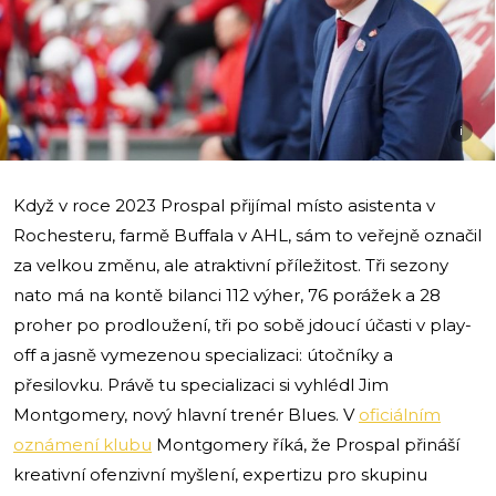
i
Když v roce 2023 Prospal přijímal místo asistenta v
Rochesteru, farmě Buffala v AHL, sám to veřejně označil
za velkou změnu, ale atraktivní příležitost. Tři sezony
nato má na kontě bilanci 112 výher, 76 porážek a 28
proher po prodloužení, tři po sobě jdoucí účasti v play-
off a jasně vymezenou specializaci: útočníky a
přesilovku. Právě tu specializaci si vyhlédl Jim
Montgomery, nový hlavní trenér Blues. V
oficiálním
oznámení klubu
Montgomery říká, že Prospal přináší
kreativní ofenzivní myšlení, expertizu pro skupinu