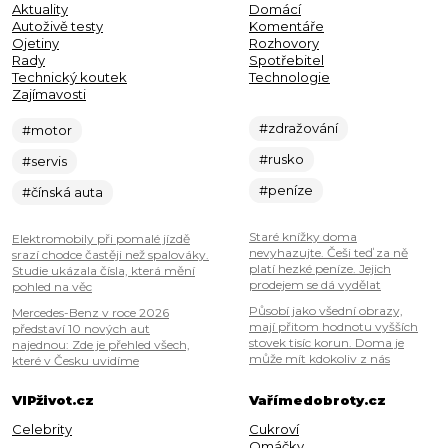
Aktuality
Domácí
Autoživě testy
Komentáře
Ojetiny
Rozhovory
Rady
Spotřebitel
Technický koutek
Technologie
Zajímavosti
#zdražování
#motor
#rusko
#servis
#peníze
#čínská auta
Staré knížky doma
Elektromobily při pomalé jízdě
nevyhazujte. Češi teď za ně
srazí chodce častěji než spalováky.
platí hezké peníze. Jejich
Studie ukázala čísla, která mění
prodejem se dá vydělat
pohled na věc
Působí jako všední obrazy,
Mercedes-Benz v roce 2026
mají přitom hodnotu vyšších
představí 10 nových aut
stovek tisíc korun. Doma je
najednou: Zde je přehled všech,
může mít kdokoliv z nás
které v Česku uvidíme
VIPživot.cz
Vařímedobroty.cz
Celebrity
Cukroví
Omáčky