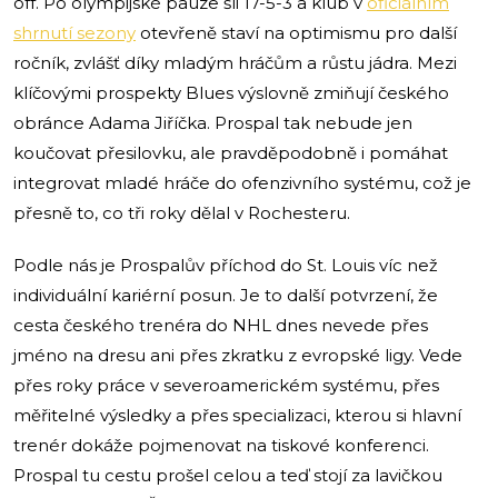
off. Po olympijské pauze šli 17-5-3 a klub v
oficiálním
shrnutí sezony
otevřeně staví na optimismu pro další
ročník, zvlášť díky mladým hráčům a růstu jádra. Mezi
klíčovými prospekty Blues výslovně zmiňují českého
obránce Adama Jiříčka. Prospal tak nebude jen
koučovat přesilovku, ale pravděpodobně i pomáhat
integrovat mladé hráče do ofenzivního systému, což je
přesně to, co tři roky dělal v Rochesteru.
Podle nás je Prospalův příchod do St. Louis víc než
individuální kariérní posun. Je to další potvrzení, že
cesta českého trenéra do NHL dnes nevede přes
jméno na dresu ani přes zkratku z evropské ligy. Vede
přes roky práce v severoamerickém systému, přes
měřitelné výsledky a přes specializaci, kterou si hlavní
trenér dokáže pojmenovat na tiskové konferenci.
Prospal tu cestu prošel celou a teď stojí za lavičkou