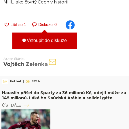
NHL jako čtvrtý Čech v historii.
Diskuze
0
Vstoupit do diskuze
Autor článku
Vojtěch Zelenka
Fotbal
|
8214
Haraslín přišel do Sparty za 36 milionů Kč, odejít může za
145 milionů. Láká ho Saúdská Arábie a solidní gáže
ČÍST DÁLE