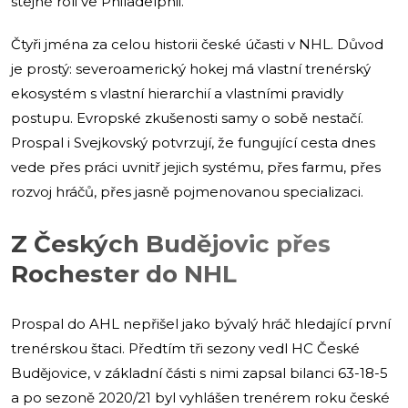
stejné roli ve Philadelphii.
Čtyři jména za celou historii české účasti v NHL. Důvod
je prostý: severoamerický hokej má vlastní trenérský
ekosystém s vlastní hierarchií a vlastními pravidly
postupu. Evropské zkušenosti samy o sobě nestačí.
Prospal i Svejkovský potvrzují, že fungující cesta dnes
vede přes práci uvnitř jejich systému, přes farmu, přes
rozvoj hráčů, přes jasně pojmenovanou specializaci.
Z Českých Budějovic přes
Rochester do NHL
Prospal do AHL nepřišel jako bývalý hráč hledající první
trenérskou štaci. Předtím tři sezony vedl HC České
Budějovice, v základní části s nimi zapsal bilanci 63-18-5
a po sezoně 2020/21 byl vyhlášen trenérem roku české