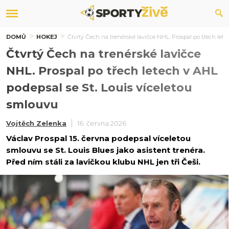
DOMŮ
HOKEJ
Čtvrtý Čech na trenérské lavičce NHL. Prospal po třech lete
Čtvrtý Čech na trenérské lavičce
NHL. Prospal po třech letech v AHL
podepsal se St. Louis víceletou
smlouvu
Vojtěch Zelenka
16. června 2026
Václav Prospal 15. června podepsal víceletou
smlouvu se St. Louis Blues jako asistent trenéra.
Před ním stáli za lavičkou klubu NHL jen tři Češi.