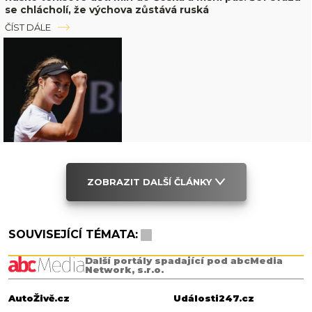
se chlácholí, že výchova zůstává ruská
ČÍST DÁLE
ZOBRAZIT DALŠÍ ČLÁNKY
SOUVISEJÍCÍ TÉMATA:
Další portály spadající pod abcMedia
Network, s.r.o.
AutoŽivě.cz
Události247.cz