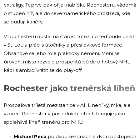
extraligy. Teprve pak přijal nabídku Rochesteru, vědomě
o stupeň níž, ale do severoamerického prostředí, kde
se budují kariéry.
V Rochesteru dostal na starost totéž, co teď bude dělat
v St. Louis: práci s útočníky a přesilovkové formace.
Obsahově se jeho role prakticky nemění. Mění se
úroveň, místo rozvoje prospektů půjde o hotový NHL
kádr s ambicí vrátit se do play-off.
Rochester jako trenérská líheň
Prospalova tříletá mezistanice v AHL není výjimka, ale
vzorec. Rochester v posledních letech funguje jako
spolehlivá líheň trenérů pro NHL:
Michael Peca
po dvou sezonách a dvou postupech