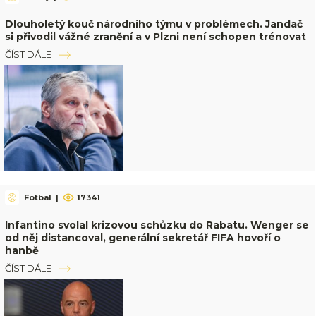
Dlouholetý kouč národního týmu v problémech. Jandač
si přivodil vážné zranění a v Plzni není schopen trénovat
ČÍST DÁLE
Fotbal
|
17341
Infantino svolal krizovou schůzku do Rabatu. Wenger se
od něj distancoval, generální sekretář FIFA hovoří o
hanbě
ČÍST DÁLE