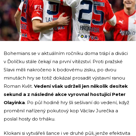
i
Bohemians se v aktuálním ročníku doma trápí a diváci
v Ďolíčku stále čekají na první vítězství. Proti pražské
Slavii měli nakročeno k bodovému zisku, po dvou
minutách hry se totiž dokázal prosadit výstavní ranou
Roman Květ.
Vedení však udrželi jen několik desítek
sekund a z následné akce vyrovnal hostující Peter
Olayinka
. Po půl hodině hry šli sešívaní do vedení, když
proměnil nařízený pokutový kop Václav Jurečka a
poslal hosty do trháku.
Klokani si vytvářeli šance i ve druhé půli, jenže efektivita