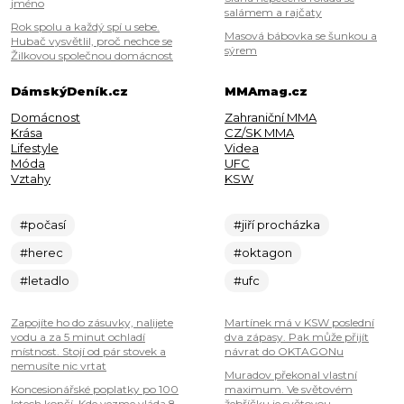
jméno
salámem a rajčaty
Rok spolu a každý spí u sebe.
Masová bábovka se šunkou a
Hubač vysvětlil, proč nechce se
sýrem
Žilkovou společnou domácnost
DámskýDeník.cz
MMAmag.cz
Domácnost
Zahraniční MMA
Krása
CZ/SK MMA
Lifestyle
Videa
Móda
UFC
Vztahy
KSW
#počasí
#jiří procházka
#herec
#oktagon
#letadlo
#ufc
Zapojíte ho do zásuvky, nalijete
Martínek má v KSW poslední
vodu a za 5 minut ochladí
dva zápasy. Pak může přijít
místnost. Stojí od pár stovek a
návrat do OKTAGONu
nemusíte nic vrtat
Muradov překonal vlastní
Koncesionářské poplatky po 100
maximum. Ve světovém
letech končí. Kde vezme vláda 8
žebříčku je světovou