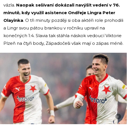
vázla.
Naopak sešívaní dokázali navýšit vedení v 76.
minutě, kdy využil asistence Ondřeje Lingra Peter
Olayinka
. O tři minuty později si oba aktéři role prohodili
a Lingr svou pátou brankou v ročníku upravil na
konečných 1:4. Slavia tak stáhla náskok vedoucí Viktorie
Plzeň na čtyři body, Západočeši však mají o zápas méně.
i