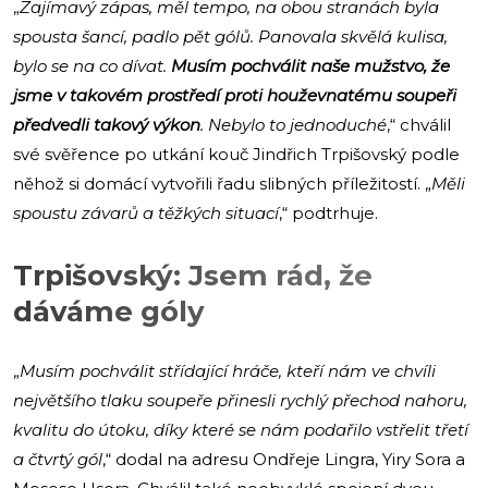
„
Zajímavý zápas, měl tempo, na obou stranách byla
spousta šancí, padlo pět gólů. Panovala skvělá kulisa,
bylo se na co dívat.
Musím pochválit naše mužstvo, že
jsme v takovém prostředí proti houževnatému soupeři
předvedli takový výkon
. Nebylo to jednoduché
,“ chválil
své svěřence po utkání kouč Jindřich Trpišovský podle
něhož si domácí vytvořili řadu slibných příležitostí. „
Měli
spoustu závarů a těžkých situací
,“ podtrhuje.
Trpišovský: Jsem rád, že
dáváme góly
„
Musím pochválit střídající hráče, kteří nám ve chvíli
největšího tlaku soupeře přinesli rychlý přechod nahoru,
kvalitu do útoku, díky které se nám podařilo vstřelit třetí
a čtvrtý gól
,“ dodal na adresu Ondřeje Lingra, Yiry Sora a