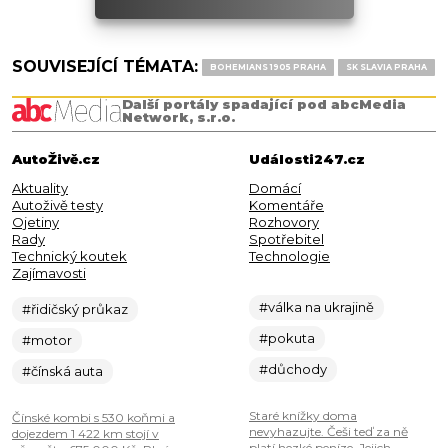
SOUVISEJÍCÍ TÉMATA:
BOHEMIANS 1905 PRAHA
SK SLAVIA PRAHA
Další portály spadající pod abcMedia
Network, s.r.o.
AutoŽivě.cz
Události247.cz
Aktuality
Domácí
Autoživě testy
Komentáře
Ojetiny
Rozhovory
Rady
Spotřebitel
Technický koutek
Technologie
Zajímavosti
#válka na ukrajině
#řidičský průkaz
#pokuta
#motor
#důchody
#čínská auta
Staré knížky doma
Čínské kombi s 530 koňmi a
nevyhazujte. Češi teď za ně
dojezdem 1 422 km stojí v
platí hezké peníze. Jejich