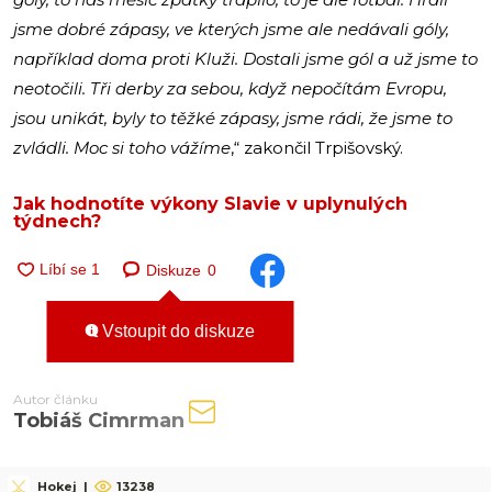
jsme dobré zápasy, ve kterých jsme ale nedávali góly,
například doma proti Kluži. Dostali jsme gól a už jsme to
neotočili. Tři derby za sebou, když nepočítám Evropu,
jsou unikát, byly to těžké zápasy, jsme rádi, že jsme to
zvládli. Moc si toho vážíme
,“ zakončil Trpišovský.
Jak hodnotíte výkony Slavie v uplynulých
týdnech?
Diskuze
0
Vstoupit do diskuze
Autor článku
Tobiáš Cimrman
Hokej
|
13238