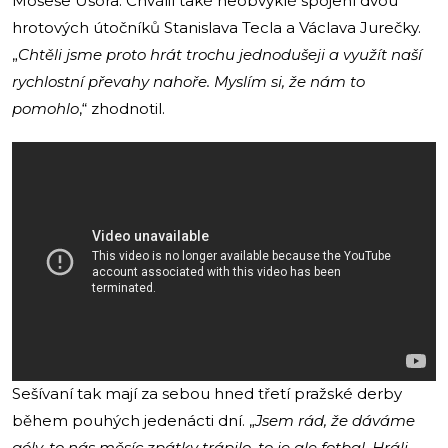
Mosese Usora. Chválil také neobvyklé spojení dvou
hrotových útočníků Stanislava Tecla a Václava Jurečky.
„
Chtěli jsme proto hrát trochu jednodušeji a využít naší
rychlostní převahy nahoře. Myslím si, že nám to
pomohlo
,“ zhodnotil.
Sešívaní tak mají za sebou hned třetí pražské derby
během pouhých jedenácti dní. „
Jsem rád, že dáváme
góly, to nás měsíc zpátky trápilo, to je ale fotbal. Hráli