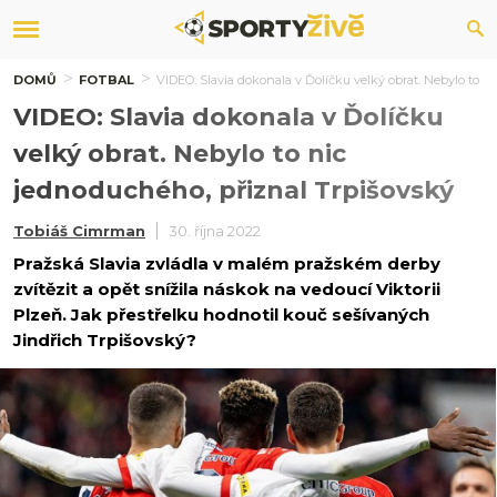
DOMŮ
FOTBAL
VIDEO: Slavia dokonala v Ďolíčku velký obrat. Nebylo to n
VIDEO: Slavia dokonala v Ďolíčku
velký obrat. Nebylo to nic
jednoduchého, přiznal Trpišovský
Tobiáš Cimrman
30. října 2022
Pražská Slavia zvládla v malém pražském derby
zvítězit a opět snížila náskok na vedoucí Viktorii
Plzeň. Jak přestřelku hodnotil kouč sešívaných
Jindřich Trpišovský?