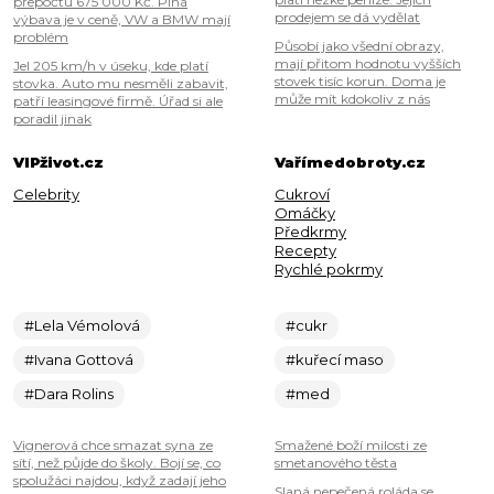
přepočtu 675 000 Kč. Plná
prodejem se dá vydělat
výbava je v ceně, VW a BMW mají
problém
Působí jako všední obrazy,
mají přitom hodnotu vyšších
Jel 205 km/h v úseku, kde platí
stovek tisíc korun. Doma je
stovka. Auto mu nesměli zabavit,
může mít kdokoliv z nás
patří leasingové firmě. Úřad si ale
poradil jinak
VIPživot.cz
Vařímedobroty.cz
Celebrity
Cukroví
Omáčky
Předkrmy
Recepty
Rychlé pokrmy
#Lela Vémolová
#cukr
#Ivana Gottová
#kuřecí maso
#Dara Rolins
#med
Vignerová chce smazat syna ze
Smažené boží milosti ze
sítí, než půjde do školy. Bojí se, co
smetanového těsta
spolužáci najdou, když zadají jeho
Slaná nepečená roláda se