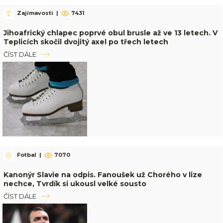
Zajímavosti
|
7431
Jihoafrický chlapec poprvé obul brusle až ve 13 letech. V
Teplicích skočil dvojitý axel po třech letech
ČÍST DÁLE
Fotbal
|
7070
Kanonýr Slavie na odpis. Fanoušek už Chorého v lize
nechce, Tvrdík si ukousl velké sousto
ČÍST DÁLE