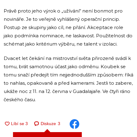
Právě proto jeho výrok o „užívání“ není bonmot pro
novináře. Je to veřejně vyhlášený operační princip.
Postup ze skupiny jako cíl, ne přání. Akceptace role
jako podmínka nominace, ne laskavost. Použitelnost do
schémat jako kritérium výběru, ne talent v izolaci.
Dvacet let čekání na mistrovství světa přirozeně svádí k
tomu, brát samotnou účast jako odměnu. Koubek se
tomu snaží předejít tím nejjednodušším způsobem: říká
to nahlas, opakovaně a před kamerami. Jestli to zabere,
ukáže noc z 11. na 12. června v Guadalajaře. Ve čtyři ráno
českého času.
Diskuze
3