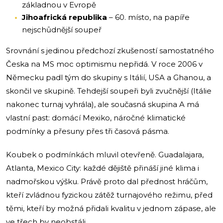
základnou v Evropě
Jihoafrická republika
– 60. místo, na papíře
nejschůdnější soupeř
Srovnání s jedinou předchozí zkušeností samostatného
Česka na MS moc optimismu nepřidá. V roce 2006 v
Německu padl tým do skupiny s Itálií, USA a Ghanou, a
skončil ve skupině. Tehdejší soupeři byli zvučnější (Itálie
nakonec turnaj vyhrála), ale současná skupina A má
vlastní past: domácí Mexiko, náročné klimatické
podmínky a přesuny přes tři časová pásma.
Koubek o podmínkách mluvil otevřeně. Guadalajara,
Atlanta, Mexico City: každé dějiště přináší jiné klima i
nadmořskou výšku. Právě proto dal přednost hráčům,
kteří zvládnou fyzickou zátěž turnajového režimu, před
těmi, kteří by možná přidali kvalitu v jednom zápase, ale
ve třech by neobstáli.