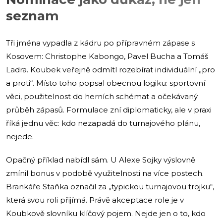
seznam
Tři jména vypadla z kádru po přípravném zápase s
Kosovem: Christophe Kabongo, Pavel Bucha a Tomáš
Ladra. Koubek veřejně odmítl rozebírat individuální „pro
a proti“. Místo toho popsal obecnou logiku: sportovní
věci, použitelnost do herních schémat a očekávaný
průběh zápasů. Formulace zní diplomaticky, ale v praxi
říká jednu věc: kdo nezapadá do turnajového plánu,
nejede.
Opačný příklad nabídl sám. U Alexe Sojky výslovně
zmínil bonus v podobě využitelnosti na více postech.
Brankáře Staňka označil za „typickou turnajovou trojku“,
která svou roli přijímá. Právě akceptace role je v
Koubkově slovníku klíčový pojem. Nejde jen o to, kdo