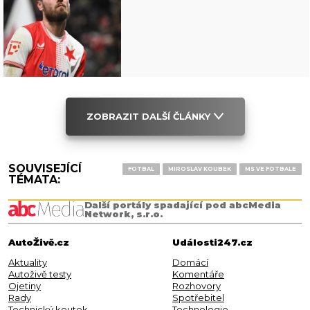
ZOBRAZIT DALŠÍ ČLÁNKY
SOUVISEJÍCÍ
FOTBAL
MIROSLAV KOUBEK
MS VE FOTBALE
TÉMATA:
Další portály spadající pod abcMedia
Network, s.r.o.
AutoŽivě.cz
Události247.cz
Aktuality
Domácí
Autoživě testy
Komentáře
Ojetiny
Rozhovory
Rady
Spotřebitel
Technický koutek
Technologie