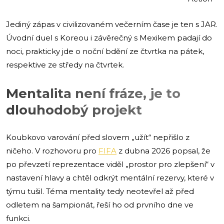
Jediný zápas v civilizovaném večerním čase je ten s JAR.
Úvodní duel s Koreou i závěrečný s Mexikem padají do
noci, prakticky jde o noční bdění ze čtvrtka na pátek,
respektive ze středy na čtvrtek.
Mentalita není fráze, je to
dlouhodobý projekt
Koubkovo varování před slovem „užít“ nepřišlo z
ničeho. V rozhovoru pro
FIFA
z dubna 2026 popsal, že
po převzetí reprezentace viděl „prostor pro zlepšení“ v
nastavení hlavy a chtěl odkrýt mentální rezervy, které v
týmu tušil. Téma mentality tedy neotevřel až před
odletem na šampionát, řeší ho od prvního dne ve
funkci.