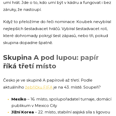
umí hrát. Jde o to, kdo umí být v kádru a fungovat i bez
záruky, že nastoupí.
Když to přeložíme do řeči nominace: Koubek nevybíral
nejlepších šestadvacet hráčů. Vybíral šestadvacet rolí,
které dohromady pokryjí šest zápasů, nebo tři, pokud
skupina dopadne špatně.
Skupina A pod lupou: papír
říká třetí místo
Česko je ve skupině A papírově až třetí. Podle
aktuálního
žebříčku FIFA
je na 43. místě. Soupeři?
Mexiko
– 16. místo, spolupořadatel turnaje, domácí
publikum v Mexico City
Jižní Korea
– 22. místo, stabilní asijská síla s ligovou