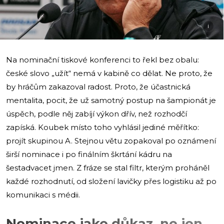
i
Na nominační tiskové konferenci to řekl bez obalu:
české slovo „užít“ nemá v kabině co dělat. Ne proto, že
by hráčům zakazoval radost. Proto, že účastnická
mentalita, pocit, že už samotný postup na šampionát je
úspěch, podle něj zabíjí výkon dřív, než rozhodčí
zapíská. Koubek místo toho vyhlásil jediné měřítko:
projít skupinou A. Stejnou větu zopakoval po oznámení
širší nominace i po finálním škrtání kádru na
šestadvacet jmen. Z fráze se stal filtr, kterým proháněl
každé rozhodnutí, od složení lavičky přes logistiku až po
komunikaci s médii.
Nominace jako důkaz, ne jen