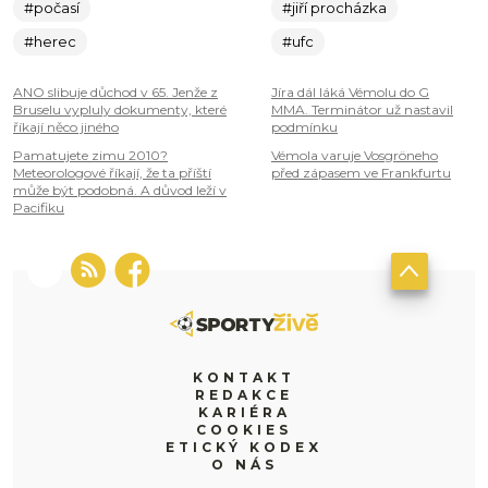
#počasí
#jiří procházka
#herec
#ufc
ANO slibuje důchod v 65. Jenže z
Jíra dál láká Vémolu do G
Bruselu vypluly dokumenty, které
MMA. Terminátor už nastavil
říkají něco jiného
podmínku
Pamatujete zimu 2010?
Vémola varuje Vosgröneho
Meteorologové říkají, že ta příští
před zápasem ve Frankfurtu
může být podobná. A důvod leží v
Pacifiku
KONTAKT
REDAKCE
KARIÉRA
COOKIES
ETICKÝ KODEX
O NÁS