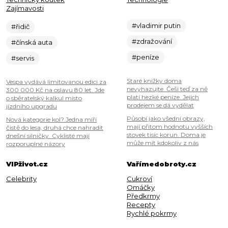
Zajímavosti
#vladimir putin
#řidič
#zdražování
#čínská auta
#peníze
#servis
Staré knížky doma
Vespa vydává limitovanou edici za
nevyhazujte. Češi teď za ně
300 000 Kč na oslavu 80 let. Jde
platí hezké peníze. Jejich
o sběratelský kalkul místo
prodejem se dá vydělat
jízdního upgradu
Působí jako všední obrazy,
Nová kategorie kol? Jedna míří
mají přitom hodnotu vyšších
čistě do lesa, druhá chce nahradit
stovek tisíc korun. Doma je
dnešní silničky. Cyklisté mají
může mít kdokoliv z nás
rozporuplné názory
VIPživot.cz
Vařímedobroty.cz
Celebrity
Cukroví
Omáčky
Předkrmy
Recepty
Rychlé pokrmy