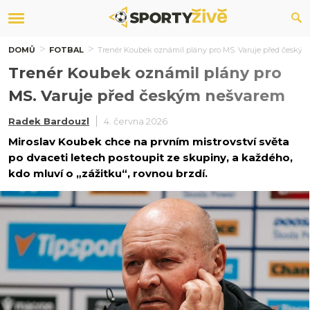
DOMŮ
FOTBAL
Trenér Koubek oznámil plány pro MS. Varuje před český
Trenér Koubek oznámil plány pro
MS. Varuje před českým nešvarem
Radek Bardouzl
4. června 2026
Miroslav Koubek chce na prvním mistrovství světa
po dvaceti letech postoupit ze skupiny, a každého,
kdo mluví o „zážitku“, rovnou brzdí.