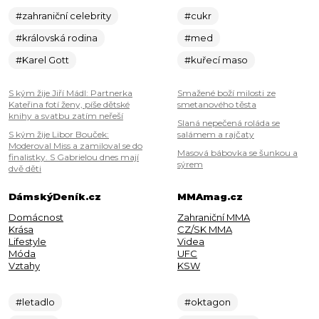
#zahraniční celebrity
#cukr
#královská rodina
#med
#Karel Gott
#kuřecí maso
S kým žije Jiří Mádl: Partnerka
Smažené boží milosti ze
Kateřina fotí ženy, píše dětské
smetanového těsta
knihy a svatbu zatím neřeší
Slaná nepečená roláda se
S kým žije Libor Bouček:
salámem a rajčaty
Moderoval Miss a zamiloval se do
Masová bábovka se šunkou a
finalistky. S Gabrielou dnes mají
sýrem
dvě děti
DámskýDeník.cz
MMAmag.cz
Domácnost
Zahraniční MMA
Krása
CZ/SK MMA
Lifestyle
Videa
Móda
UFC
Vztahy
KSW
#letadlo
#oktagon