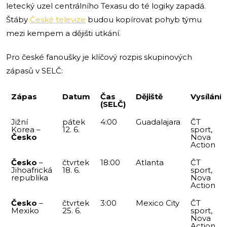
letecký uzel centrálního Texasu do té logiky zapadá.
Štáby
České televize
budou kopírovat pohyb týmu
mezi kempem a dějišti utkání.
Pro české fanoušky je klíčový rozpis skupinových
zápasů v SELČ:
Zápas
Datum
Čas
Dějiště
Vysílání
(SELČ)
Jižní
pátek
4:00
Guadalajara
ČT
Korea –
12. 6.
sport,
Česko
Nova
Action
Česko
–
čtvrtek
18:00
Atlanta
ČT
Jihoafrická
18. 6.
sport,
republika
Nova
Action
Česko
–
čtvrtek
3:00
Mexico City
ČT
Mexiko
25. 6.
sport,
Nova
Action