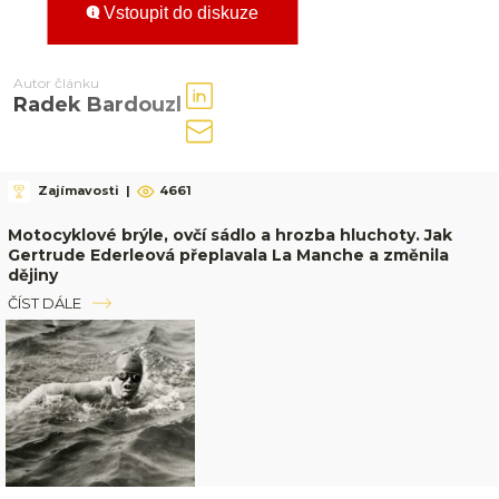
Vstoupit do diskuze
Autor článku
Radek Bardouzl
Zajímavosti
|
4661
Motocyklové brýle, ovčí sádlo a hrozba hluchoty. Jak
Gertrude Ederleová přeplavala La Manche a změnila
dějiny
ČÍST DÁLE