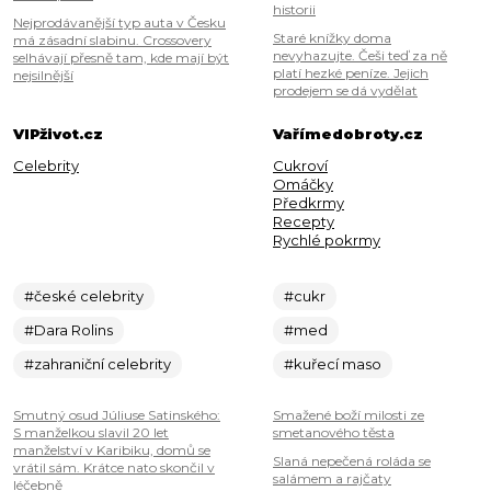
historii
Nejprodávanější typ auta v Česku
Staré knížky doma
má zásadní slabinu. Crossovery
nevyhazujte. Češi teď za ně
selhávají přesně tam, kde mají být
platí hezké peníze. Jejich
nejsilnější
prodejem se dá vydělat
VIPživot.cz
Vařímedobroty.cz
Celebrity
Cukroví
Omáčky
Předkrmy
Recepty
Rychlé pokrmy
#české celebrity
#cukr
#Dara Rolins
#med
#zahraniční celebrity
#kuřecí maso
Smutný osud Júliuse Satinského:
Smažené boží milosti ze
S manželkou slavil 20 let
smetanového těsta
manželství v Karibiku, domů se
Slaná nepečená roláda se
vrátil sám. Krátce nato skončil v
salámem a rajčaty
léčebně