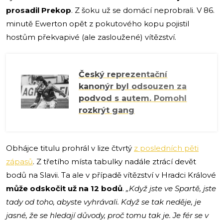
prosadil Prekop
. Z šoku už se domácí neprobrali. V 86.
minutě Ewerton opět z pokutového kopu pojistil
hostům překvapivé (ale zasloužené) vítězství.
Český reprezentační
kanonýr byl odsouzen za
podvod s autem. Pomohl
rozkrýt gang
Obhájce titulu prohrál v lize čtvrtý
z posledních pěti
zápasů
. Z třetího místa tabulky nadále ztrácí devět
bodů na Slavii. Ta ale v případě vítězství v Hradci Králové
může odskočit už na 12 bodů
.
„Když jste ve Spartě, jste
tady od toho, abyste vyhrávali. Když se tak neděje, je
jasné, že se hledají důvody, proč tomu tak je. Je fér se v