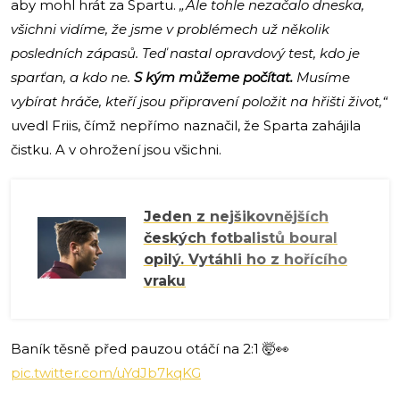
aby mohl hrát za Spartu.
„Ale tohle nezačalo dneska,
všichni vidíme, že jsme v problémech už několik
posledních zápasů. Teď nastal opravdový test, kdo je
sparťan, a kdo ne.
S kým můžeme počítat.
Musíme
vybírat hráče, kteří jsou připravení položit na hřišti život,“
uvedl Friis, čímž nepřímo naznačil, že Sparta zahájila
čistku. A v ohrožení jsou všichni.
Jeden z nejšikovnějších
českých fotbalistů boural
opilý. Vytáhli ho z hořícího
vraku
Baník těsně před pauzou otáčí na 2:1 🤯👀
pic.twitter.com/uYdJb7kqKG