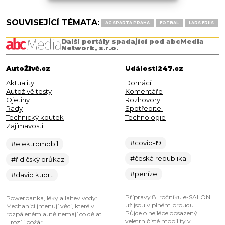
SOUVISEJÍCÍ TÉMATA:
AC SPARTA PRAHA
FOTBAL
LARS FRIIS
Další portály spadající pod abcMedia
Network, s.r.o.
AutoŽivě.cz
Události247.cz
Aktuality
Domácí
Autoživě testy
Komentáře
Ojetiny
Rozhovory
Rady
Spotřebitel
Technický koutek
Technologie
Zajímavosti
#covid-19
#elektromobil
#česká republika
#řidičský průkaz
#peníze
#david kubrt
Přípravy 8. ročníku e-SALON
Powerbanka, léky a lahev vody:
už jsou v plném proudu.
Mechanici jmenují věci, které v
Půjde o nejlépe obsazený
rozpáleném autě nemají co dělat.
veletrh čisté mobility v
Hrozí i požár