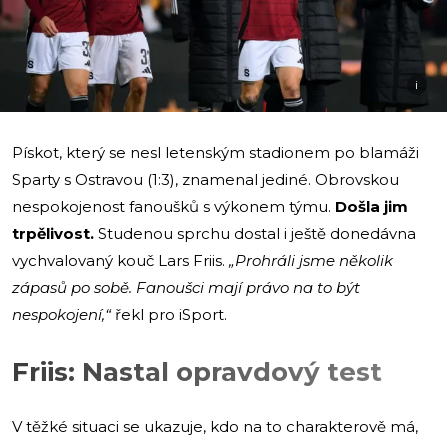
i
Pískot, který se nesl letenským stadionem po blamáži
Sparty s Ostravou (1:3), znamenal jediné. Obrovskou
nespokojenost fanoušků s výkonem týmu.
Došla jim
trpělivost.
Studenou sprchu dostal i ještě donedávna
vychvalovaný kouč Lars Friis.
„Prohráli jsme několik
zápasů po sobě. Fanoušci mají právo na to být
nespokojení,“
řekl pro iSport.
Friis: Nastal opravdový test
V těžké situaci se ukazuje, kdo na to charakterově má,