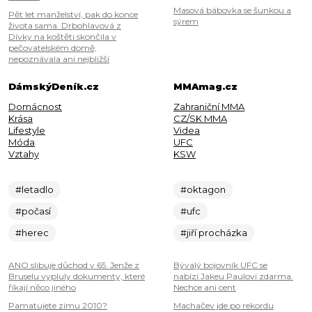
Masová bábovka se šunkou a
Pět let manželství, pak do konce
sýrem
života sama. Drbohlavová z
Dívky na koštěti skončila v
pečovatelském domě,
nepoznávala ani nejbližší
DámskýDeník.cz
MMAmag.cz
Domácnost
Zahraniční MMA
Krása
CZ/SK MMA
Lifestyle
Videa
Móda
UFC
Vztahy
KSW
#letadlo
#oktagon
#počasí
#ufc
#herec
#jiří procházka
ANO slibuje důchod v 65. Jenže z
Bývalý bojovník UFC se
Bruselu vypluly dokumenty, které
nabízí Jakeu Paulovi zdarma.
říkají něco jiného
Nechce ani cent
Pamatujete zimu 2010?
Machačev jde po rekordu