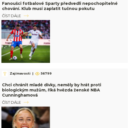
Fanoušci fotbalové Sparty předvedli nepochopitelné
chování. Klub musí zaplatit tučnou pokutu
ČÍST DÁLE
Zajímavosti
|
56799
Chci chránit mladé dívky, neměly by hrát proti
biologickým mužům, říká hvězda ženské NBA
Cunninghamová
ČÍST DÁLE