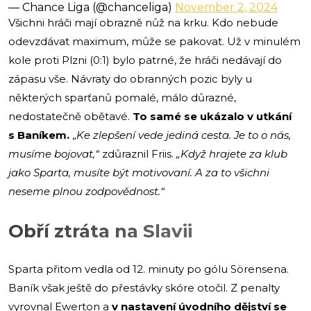
— Chance Liga (@chanceliga)
November 2, 2024
Všichni hráči mají obrazně nůž na krku. Kdo nebude
odevzdávat maximum, může se pakovat. Už v minulém
kole proti Plzni (0:1) bylo patrné, že hráči nedávají do
zápasu vše. Návraty do obranných pozic byly u
některých sparťanů pomalé, málo důrazné,
nedostatečně obětavé.
To samé se ukázalo v utkání
s Baníkem.
„
Ke zlepšení vede jediná cesta. Je to o nás,
musíme bojovat,“
zdůraznil Friis.
„Když hrajete za klub
jako Sparta, musíte být motivovaní. A za to všichni
neseme plnou zodpovědnost.“
Obří ztráta na Slavii
Sparta přitom vedla od 12. minuty po gólu Sörensena.
Baník však ještě do přestávky skóre otočil. Z penalty
vyrovnal Ewerton a
v nastavení úvodního dějství se