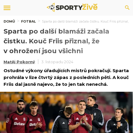
DOMŮ
FOTBAL
Sparta po další blamáži začala čistku. Kouč Friis přiznal, ž
Sparta po další blamáži začala
čistku. Kouč Friis přiznal, že
v ohrožení jsou všichni
Matěj Pokorný
3. listopadu 2024
Ostudné výkony úřadujících mistrů pokračují. Sparta
prohrála v lize čtvrtý zápas z posledních pěti. A kouč
Friis dal jasně najevo, že to jen tak nenechá.