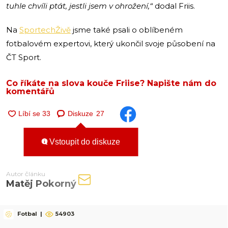
tuhle chvíli ptát, jestli jsem v ohrožení,“
dodal Friis.
Na
SportechŽivě
jsme také psali o oblíbeném
fotbalovém expertovi, který ukončil svoje působení na
ČT Sport.
Co říkáte na slova kouče Friise? Napište nám do
komentářů
Diskuze
27
Vstoupit do diskuze
Autor článku
Matěj Pokorný
Fotbal
|
54903