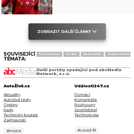
ZOBRAZIT DALŠÍ ČLÁNKY
SOUVISEJÍCÍ
FORTUNA LIGA
FOTBAL
MILAN HAVEL
SPARTA PRAHA
TÉMATA:
Další portály spadající pod abcMedia
Network, s.r.o.
AutoŽivě.cz
Události247.cz
Aktuality
Domácí
Autoživě testy
Komentáře
Ojetiny
Rozhovory
Rady
Spotřebitel
Technický koutek
Technologie
Zajímavosti
#covid-19
#motor