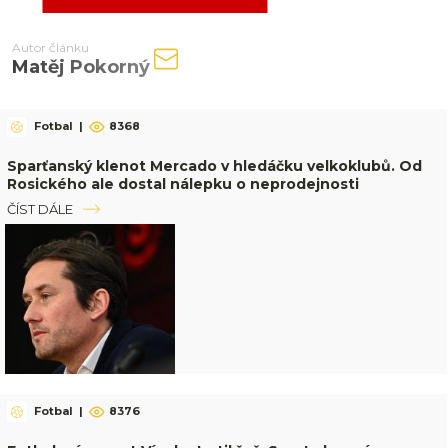
Autor článku
Matěj Pokorný
Fotbal
|
8368
Sparťanský klenot Mercado v hledáčku velkoklubů. Od
Rosického ale dostal nálepku o neprodejnosti
ČÍST DÁLE
Fotbal
|
8376