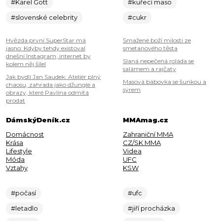
#Karel Gott
#kuřecí maso
#slovenské celebrity
#cukr
Hvězda první SuperStar má
Smažené boží milosti ze
jasno: Kdyby tehdy existoval
smetanového těsta
dnešní Instagram, internet by
Slaná nepečená roláda se
kolem něj šílel
salámem a rajčaty
Jak bydlí Jan Saudek: Ateliér plný
Masová bábovka se šunkou a
chaosu, zahrada jako džungle a
sýrem
obrazy, které Pavlína odmítá
prodat
DámskýDeník.cz
MMAmag.cz
Domácnost
Zahraniční MMA
Krása
CZ/SK MMA
Lifestyle
Videa
Móda
UFC
Vztahy
KSW
#počasí
#ufc
#letadlo
#jiří procházka