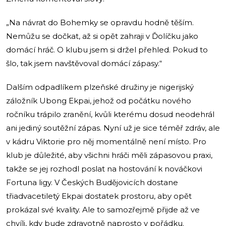
„Na návrat do Bohemky se opravdu hodně těším.
Nemůžu se dočkat, až si opět zahraji v Ďolíčku jako
domácí hráč. O klubu jsem si držel přehled. Pokud to
šlo, tak jsem navštěvoval domácí zápasy.“
Dalším odpadlíkem plzeňské družiny je nigerijský
záložník Ubong Ekpai, jehož od počátku nového
ročníku trápilo zranění, kvůli kterému dosud neodehrál
ani jediný soutěžní zápas. Nyní už je sice téměř zdráv, ale
v kádru Viktorie pro něj momentálně není místo. Pro
klub je důležité, aby všichni hráči měli zápasovou praxi,
takže se jej rozhodl poslat na hostování k nováčkovi
Fortuna ligy. V Českých Budějovicích dostane
třiadvacetiletý Ekpai dostatek prostoru, aby opět
prokázal své kvality. Ale to samozřejmě přijde až ve
chvíli, kdy bude zdravotně naprosto v pořádku.