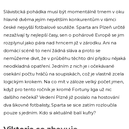
Slávistická pohádka musí být momentálně trnem v oku
hlavně dvěma jejím největším konkurentům v rámci
české nejvyšší fotbalové soutěže. Sparta ani Plzeň určitě
nezažívají ty nejlepší časy, sen o pohárové Evropě se jim
rozplynul jako pára nad hrncem již v zárodku. Ani na
domácí scéně to není žádná sláva a proto se
nemůžeme divit, že v průběhu těchto dní přijdou nějaká
neodkladná opatření. Jedním z nich je i očekávané
osekání počtu hráčů na soupiskách, což je vlastně zcela
logickým krokem. Na co mít v záloze velký počet jmen,
když pro tento ročník je kromě Fortuny liga už nic
dalšího nečeká? Vedení Plzně již poslalo na hostování
dva šikovné fotbalisty, Sparta se sice zatím rozloučila
pouze s jedním. Kdo si aktuálně balí kufry?