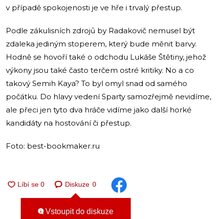
v případě spokojenosti je ve hře i trvalý přestup.
Podle zákulisních zdrojů by Radakovič nemusel být
zdaleka jediným stoperem, který bude měnit barvy.
Hodně se hovoří také o odchodu Lukáše Štětiny, jehož
výkony jsou také často terčem ostré kritiky. No a co
takový Semih Kaya? To byl omyl snad od samého
počátku. Do hlavy vedení Sparty samozřejmě nevidíme,
ale přeci jen tyto dva hráče vidíme jako další horké
kandidáty na hostování či přestup.
Foto: best-bookmaker.ru
Diskuze
0
Vstoupit do diskuze