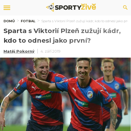
DOMŮ
FOTBAL
Sparta s Viktorií Plzeň zužují kádr, kdo to odnesl jako prvn
Sparta s Viktorií Plzeň zužují kádr,
kdo to odnesl jako první?
Matěj Pokorný
4. září 2019