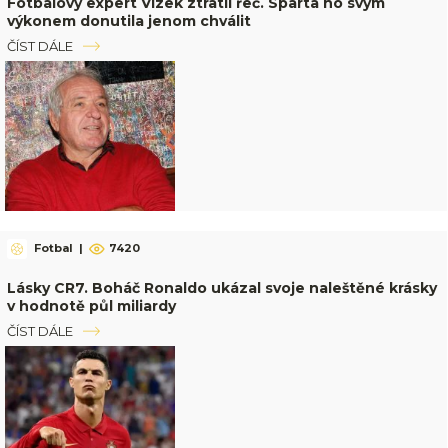
Fotbalový expert Vízek ztratil řeč. Sparta ho svým
výkonem donutila jenom chválit
ČÍST DÁLE
Fotbal
|
7420
Lásky CR7. Boháč Ronaldo ukázal svoje naleštěné krásky
v hodnotě půl miliardy
ČÍST DÁLE