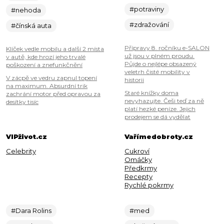
#potraviny
#nehoda
#zdražování
#čínská auta
Přípravy 8. ročníku e-SALON
Klíček vedle mobilu a další 2 místa
už jsou v plném proudu.
v autě, kde hrozí jeho trvalé
Půjde o nejlépe obsazený
poškození a znefunkčnění
veletrh čisté mobility v
V zácpě ve vedru zapnul topení
historii
na maximum. Absurdní trik
Staré knížky doma
zachrání motor před opravou za
nevyhazujte. Češi teď za ně
desítky tisíc
platí hezké peníze. Jejich
prodejem se dá vydělat
VIPživot.cz
Vařímedobroty.cz
Celebrity
Cukroví
Omáčky
Předkrmy
Recepty
Rychlé pokrmy
#Dara Rolins
#med