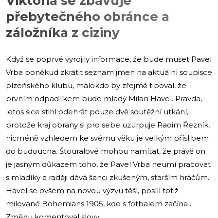
Viktoria se zbavuje
přebytečného obránce a
záložníka z ciziny
Když se poprvé vyrojily informace, že bude muset Pavel
Vrba poněkud zkrátit seznam jmen na aktuální soupisce
plzeňského klubu, málokdo by zřejmě tipoval, že
prvním odpadlíkem bude mladý Milan Havel. Pravda,
letos sice stihl odehrát pouze dvě soutěžní utkání,
protože kraj obrany si pro sebe uzurpuje Radim Řezník,
nicméně vzhledem ke svému věku je velkým příslibem
do budoucna. Šťouralové mohou namítat, že právě on
je jasným důkazem toho, že Pavel Vrba neumí pracovat
s mladíky a raději dává šanci zkušeným, starším hráčům.
Havel se ovšem na novou výzvu těší, posílí totiž
milované Bohemians 1905, kde s fotbalem začínal.
Změnu komentoval slovy: