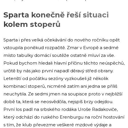
Sparta konečně řeší situaci
kolem stoperů
Sparta i přes velká očekávání do nového ročníku opět
vstoupila poněkud rozpačitě. Zmar v Evropě a sedmé
místo tabulky domácí soutěže ostatně mluví za vše.
Pokud bychom hledali hlavní příčinu těchto neúspěchů,
určitě by nás jako první napadl děravý střed obrany.
Letenští od počátku sezóny vyzkoušeli již několik
kombinací stoperů, nicméně zatím ani jedna se příliš
neuchytila. Ze sedmi jmen na soupisce proto v nejbližší
době ta, která se neosvědčila, nejspíš brzy odejdou.
První los padl na srbského rodáka Uroše Radakoviče,
který odchází do ruského Erenburgu na roční hostování
s tím, že klub převezme veškeré mzdové výdaje a