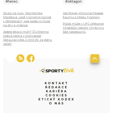
#herec
#oktagon
Ze sta na nulu, říká Monika
Joe Rogan přirovnal Mosese
Marešová. Leoš jí oznámil rozvod
Itaumu k Mikeu Tysonovi
v těhotenství, pak podle ní mizel
Polák může v UFC překonat
na dny k milence
Chabibův rekord. Chybí mu
Jedete letos k moři? Čtyřčlenná
šest takedownů
rodina nechá v chorvatské
restauraci přes 2 000 Kč za jednu
večeři
KONTAKT
REDAKCE
KARIÉRA
COOKIES
ETICKÝ KODEX
O NÁS