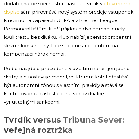
dodatečná bezpečnostní pravidla. Tvrdík v
otevřeném
dopise
sám přirovnává nový systém prodeje vstupenek
k režimu na zápasech UEFA a v Premier League.
Permanentkářům, kteří přijdou o dva domácí duely
kvůli trestu bez diváků, klub nabízí jedenáctiprocentní
slevu z loňské ceny. Lidé spojení s incidentem na
kompenzaci nárok nemají.
Podle nás jde o precedent. Slavia tím neřeší jen jedno
derby, ale nastavuje model, ve kterém kotel přestává
být autonomní zónou s vlastními pravidly a stává se
kontrolovanou částí stadionu s individuálně
vynutitelnými sankcemi.
Tvrdík versus Tribuna Sever:
veřejná roztržka