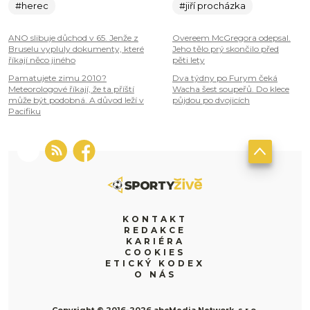
#herec
#jiří procházka
ANO slibuje důchod v 65. Jenže z
Overeem McGregora odepsal.
Bruselu vypluly dokumenty, které
Jeho tělo prý skončilo před
říkají něco jiného
pěti lety
Pamatujete zimu 2010?
Dva týdny po Furym čeká
Meteorologové říkají, že ta příští
Wacha šest soupeřů. Do klece
může být podobná. A důvod leží v
půjdou po dvojicích
Pacifiku
KONTAKT
REDAKCE
KARIÉRA
COOKIES
ETICKÝ KODEX
O NÁS