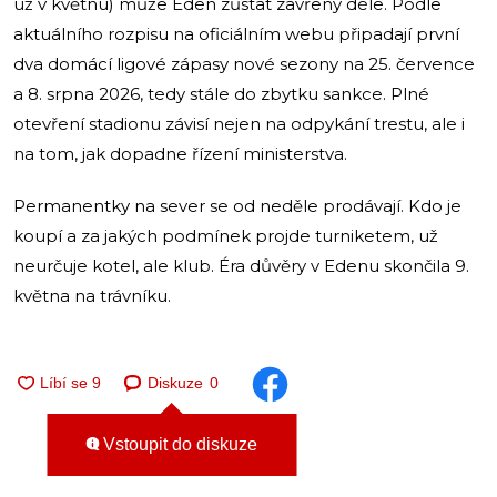
už v květnu) může Eden zůstat zavřený déle. Podle
aktuálního rozpisu na oficiálním webu připadají první
dva domácí ligové zápasy nové sezony na 25. července
a 8. srpna 2026, tedy stále do zbytku sankce. Plné
otevření stadionu závisí nejen na odpykání trestu, ale i
na tom, jak dopadne řízení ministerstva.
Permanentky na sever se od neděle prodávají. Kdo je
koupí a za jakých podmínek projde turniketem, už
neurčuje kotel, ale klub. Éra důvěry v Edenu skončila 9.
května na trávníku.
Diskuze
0
Vstoupit do diskuze