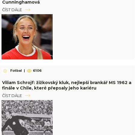
Cunninghamová
ČÍST DÁLE
Fotbal
|
6106
Viliam Schrojf: žižkovský kluk, nejlepší brankář MS 1962 a
finále v Chile, které přepsaly jeho kariéru
ČÍST DÁLE