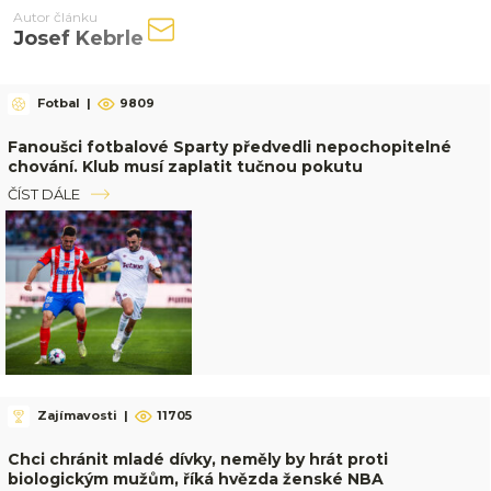
Autor článku
Josef Kebrle
Fotbal
|
9809
Fanoušci fotbalové Sparty předvedli nepochopitelné
chování. Klub musí zaplatit tučnou pokutu
ČÍST DÁLE
Zajímavosti
|
11705
Chci chránit mladé dívky, neměly by hrát proti
biologickým mužům, říká hvězda ženské NBA