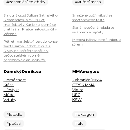
#zahraniční celebrity
#kuřecí maso
Smutný osud Júliuse Satinského:
Smažené boží milosti ze
S manželkou slavil 20 let
smetanového těsta
manželství v Karibiku, domů se
Slaná nepečená roláda se
vrátil sám. Krátce nato skončil v
salámem a rajčaty
léčebně
Masová bábovka se šunkou a
Pět let manželství, pak do konce
sýrem
života sama. Drbohlavová z
Dívky na koštěti skončila v
pečovatelském domě,
nepoznávala ani nejbližší
DámskýDeník.cz
MMAmag.cz
Domácnost
Zahraniční MMA
Krása
CZ/SK MMA
Lifestyle
Videa
Móda
UFC
Vztahy
KSW
#letadlo
#oktagon
#počasí
#ufc