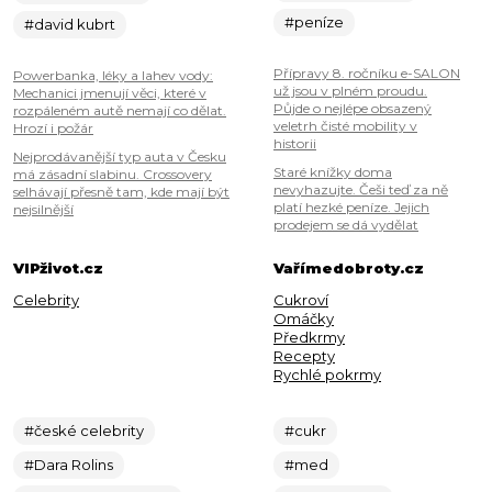
#peníze
#david kubrt
Přípravy 8. ročníku e-SALON
Powerbanka, léky a lahev vody:
už jsou v plném proudu.
Mechanici jmenují věci, které v
Půjde o nejlépe obsazený
rozpáleném autě nemají co dělat.
veletrh čisté mobility v
Hrozí i požár
historii
Nejprodávanější typ auta v Česku
Staré knížky doma
má zásadní slabinu. Crossovery
nevyhazujte. Češi teď za ně
selhávají přesně tam, kde mají být
platí hezké peníze. Jejich
nejsilnější
prodejem se dá vydělat
VIPživot.cz
Vařímedobroty.cz
Celebrity
Cukroví
Omáčky
Předkrmy
Recepty
Rychlé pokrmy
#české celebrity
#cukr
#Dara Rolins
#med