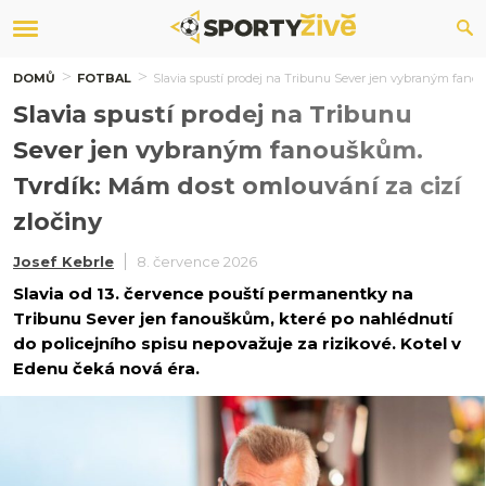
DOMŮ
FOTBAL
Slavia spustí prodej na Tribunu Sever jen vybraným fanou
Slavia spustí prodej na Tribunu
Sever jen vybraným fanouškům.
Tvrdík: Mám dost omlouvání za cizí
zločiny
Josef Kebrle
8. července 2026
Slavia od 13. července pouští permanentky na
Tribunu Sever jen fanouškům, které po nahlédnutí
do policejního spisu nepovažuje za rizikové. Kotel v
Edenu čeká nová éra.