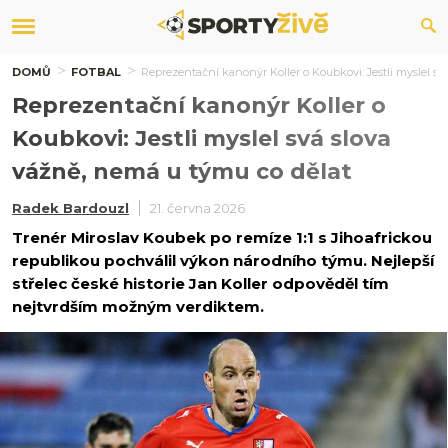
DOMŮ
FOTBAL
Reprezentační kanonýr Koller o Koubkovi: Jestli myslel s
Reprezentační kanonýr Koller o
Koubkovi: Jestli myslel svá slova
vážně, nemá u týmu co dělat
Radek Bardouzl
21. června 2026
Trenér Miroslav Koubek po remíze 1:1 s Jihoafrickou
republikou pochválil výkon národního týmu. Nejlepší
střelec české historie Jan Koller odpověděl tím
nejtvrdším možným verdiktem.