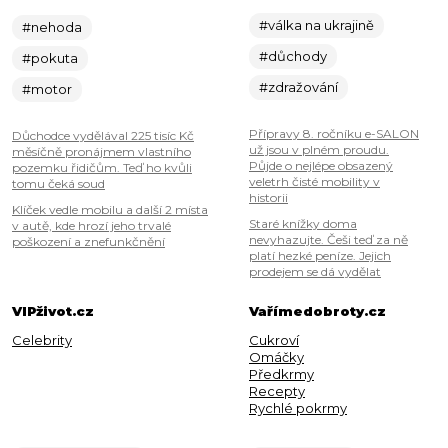
#válka na ukrajině
#nehoda
#důchody
#pokuta
#zdražování
#motor
Přípravy 8. ročníku e-SALON
Důchodce vydělával 225 tisíc Kč
už jsou v plném proudu.
měsíčně pronájmem vlastního
Půjde o nejlépe obsazený
pozemku řidičům. Teď ho kvůli
veletrh čisté mobility v
tomu čeká soud
historii
Klíček vedle mobilu a další 2 místa
Staré knížky doma
v autě, kde hrozí jeho trvalé
nevyhazujte. Češi teď za ně
poškození a znefunkčnění
platí hezké peníze. Jejich
prodejem se dá vydělat
VIPživot.cz
Vařímedobroty.cz
Celebrity
Cukroví
Omáčky
Předkrmy
Recepty
Rychlé pokrmy