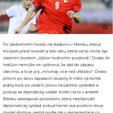
i
Po závěrečném hvizdu na stadionu v Mexiku, stanul
Koubek před novináři a řekl větu, která od té chvíle žije
vlastním životem: „Výkon hodnotím pozitivně.“ Dodal, že
hráčům nemůže nic vytknout, že dali do zápasu
všechno, a to je prý „mnohdy více než vítězství“. Česko
přitom po dvou zápasech skupiny A mělo na kontě
jediný bod, po vedení znovu neudrželo výsledek a
postup se dramaticky vzdálil. Koller na to v anketě
Blesku zareagoval způsobem, který nepřipouští
diplomatický výklad: pokud trenér svá pozitivní slova
myslel doslova, nemá podle něj u reprezentace co