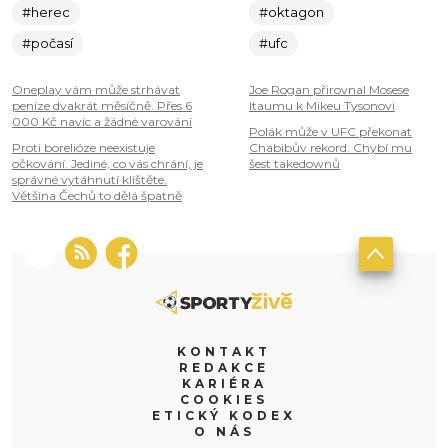
#herec
#oktagon
#počasí
#ufc
Oneplay vám může strhávat
Joe Rogan přirovnal Mosese
peníze dvakrát měsíčně. Přes 6
Itaumu k Mikeu Tysonovi
000 Kč navíc a žádné varování
Polák může v UFC překonat
Proti borelióze neexistuje
Chabibův rekord. Chybí mu
očkování. Jediné, co vás chrání, je
šest takedownů
správné vytáhnutí klíštěte.
Většina Čechů to dělá špatně
KONTAKT
REDAKCE
KARIÉRA
COOKIES
ETICKÝ KODEX
O NÁS