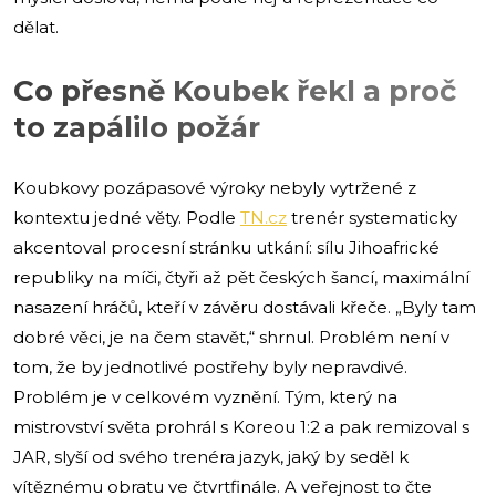
dělat.
Co přesně Koubek řekl a proč
to zapálilo požár
Koubkovy pozápasové výroky nebyly vytržené z
kontextu jedné věty. Podle
TN.cz
trenér systematicky
akcentoval procesní stránku utkání: sílu Jihoafrické
republiky na míči, čtyři až pět českých šancí, maximální
nasazení hráčů, kteří v závěru dostávali křeče. „Byly tam
dobré věci, je na čem stavět,“ shrnul. Problém není v
tom, že by jednotlivé postřehy byly nepravdivé.
Problém je v celkovém vyznění. Tým, který na
mistrovství světa prohrál s Koreou 1:2 a pak remizoval s
JAR, slyší od svého trenéra jazyk, jaký by seděl k
vítěznému obratu ve čtvrtfinále. A veřejnost to čte