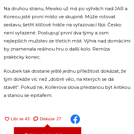
Na druhou stranu, Mexiko už má po výhrách nad JAR a
Koreou jisté první místo ve skupině. Může rotovat
sestavu, šetřit klíčové hráče na vyřazovací fázi. Česko
není vyřazené. Postupují první dva týmy a osm
nejlepších mužstev ze třetích míst. Výhra nad domácími
by znamenala reálnou hru o další kolo. Remíza
prakticky konec.
Koubek tak dostane ještě jednu příležitost dokázat, že
tým dokáže víc než „dobré věci, na kterých se dá
stavět“. Pokud ne, Kollerova slova přestanou být kritikou
a stanou se epitafem.
Diskuze
27