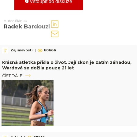
Vstoupit do diskuze
Autor článku
Radek Bardouzl
Zajímavosti
|
60666
Krásná atletka přišla o život. Její skon je zatím záhadou,
Wardová se dožila pouze 21 let
ČÍST DÁLE