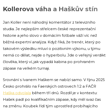
Kollerova váha a Haškův stín
Jan Koller není náhodný komentátor z televizního
studia. Je nejlepším střelcem české reprezentační
historie a jeho slovo v domácím fotbale váží víc než
běžná expertní analýza. Když říká, že trenér, který po
takovém výsledku mluví o pozitivním výkonu, u týmu
nemá co dělat, nejde o hyperbolu. Jde o veřejný verdikt
člověka, který ví, jak vypadá kabina po prohraném
zápase na velkém turnaji.
Srovnání s Ivanem Haškem se nabízí samo. V říjnu 2025
Česko prohrálo na Faerských ostrovech 1:2 a FAČR
Haška odvolala
během tří dnů. Rozdíl je v kontextu:
Hašek padl po kvalifikačním zápase, kdy měl svaz čas
na změnu. Koubek řídí tým uprostřed probíhajícího