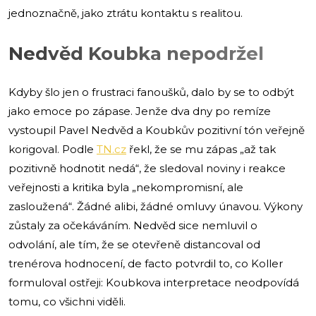
jednoznačně, jako ztrátu kontaktu s realitou.
Nedvěd Koubka nepodržel
Kdyby šlo jen o frustraci fanoušků, dalo by se to odbýt
jako emoce po zápase. Jenže dva dny po remíze
vystoupil Pavel Nedvěd a Koubkův pozitivní tón veřejně
korigoval. Podle
TN.cz
řekl, že se mu zápas „až tak
pozitivně hodnotit nedá“, že sledoval noviny i reakce
veřejnosti a kritika byla „nekompromisní, ale
zasloužená“. Žádné alibi, žádné omluvy únavou. Výkony
zůstaly za očekáváním. Nedvěd sice nemluvil o
odvolání, ale tím, že se otevřeně distancoval od
trenérova hodnocení, de facto potvrdil to, co Koller
formuloval ostřeji: Koubkova interpretace neodpovídá
tomu, co všichni viděli.