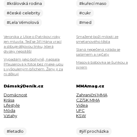
#královská rodina
#kuřecí maso
#české celebrity
#cukr
#Lela Vémolová
#med
Veronika z Ulice o Patrikovi roky
Smažené boží milosti ze
jen mluvila. Teď se Jiří Hána vrací
smetanového těsta
a slibuje dějovou linku, která
Slaná nepečená roláda se
diváky nepotěší
salámem a rajčaty
Vypadám jako bohyně, napsala
Masová bábovka se šunkou a
Pfauserová k fotce bez make-upu
sýrem
s vyšpuleným břichem. Ženy jí za
ni děkují
DámskýDeník.cz
MMAmag.cz
Domácnost
Zahraniční MMA
Krása
CZ/SK MMA
Lifestyle
Videa
Móda
UFC
Vztahy
KSW
#letadlo
#jiří procházka