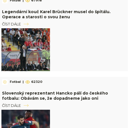
Fotbal
|
67916
Legendární kouč Karel Brückner musel do špitálu.
Operace a starosti o svou ženu
ČÍST DÁLE
Fotbal
|
62320
Slovenský reprezentant Hancko pálí do českého
fotbalu: Obávám se, že dopadneme jako oni
ČÍST DÁLE