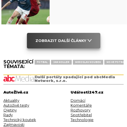
ZOBRAZIT DALŠÍ ČLÁNKY
SOUVISEJÍCÍ
FOTBAL
JAN KOLLER
MIROSLAV KOUBEK
MS VE FOTBAL
TÉMATA:
Další portály spadající pod abcMedia
Network, s.r.o.
AutoŽivě.cz
Události247.cz
Aktuality
Domácí
Autoživě testy
Komentáře
Ojetiny
Rozhovory
Rady
Spotřebitel
Technický koutek
Technologie
Zajímavosti