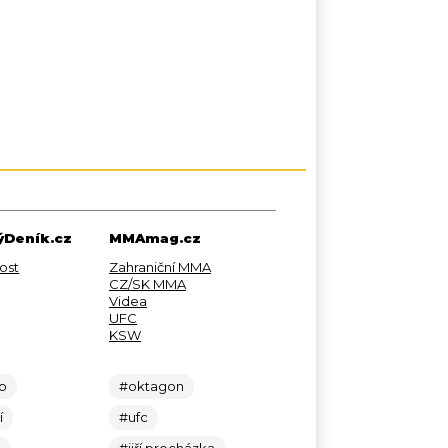
Deník.cz
MMAmag.cz
ost
Zahraniční MMA
CZ/SK MMA
Videa
UFC
KSW
lo
#oktagon
í
#ufc
c
#jiří procházka