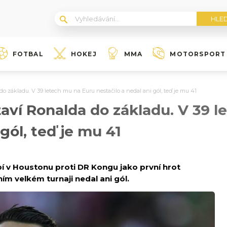
FOTBAL
HOKEJ
MMA
MOTORSPORT
o základu. V 39 letech mu na Euru nestačilo a nedal ani gól, teď je mu 41
aví Ronalda do základu. V 39 
 gól, teď je mu 41
í v Houstonu proti DR Kongu jako první hrot
ím velkém turnaji nedal ani gól.