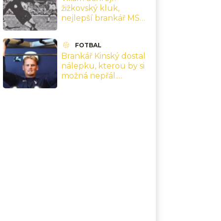
žižkovský kluk,
nejlepší brankář MS
1962 a finále v Chile,
které přepsaly jeho
FOTBAL
kariéru
Brankář Kinský dostal
nálepku, kterou by si
možná nepřál.
Nejsebevědomější
hráč Premier League