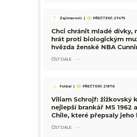
Zajímavosti
|
PŘEČTENÍ:
27475
Chci chránit mladé dívky,
hrát proti biologickým mu
hvězda ženské NBA Cunn
ČÍST DÁLE
Fotbal
|
PŘEČTENÍ:
21876
Viliam Schrojf: žižkovský k
nejlepší brankář MS 1962 a
Chile, které přepsaly jeho 
ČÍST DÁLE