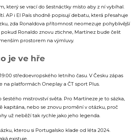
m, který se vrací do šestnáctky místo aby z ní vybíhal.
ítí. AP i El País shodně popisují debatu, která přesahuje
ázku, zda Ronaldova přítomnost neomezuje pohyblivější
né: pokud Ronaldo znovu ztichne, Martínez bude čelit
 s menším prostorem na výmluvy.
o je ve hře
9:00 středoevropského letního času. V Česku zápas
ne na platformách Oneplay a ČT sport Plus.
 šestého mistrovství světa. Pro Martíneze je to sázka,
itě kapitána, nebo se znovu promění v otázku, proč
hy už neběží tak rychle jako jeho legenda.
zku, kterou si Portugalsko klade od léta 2024.
aká existuje.