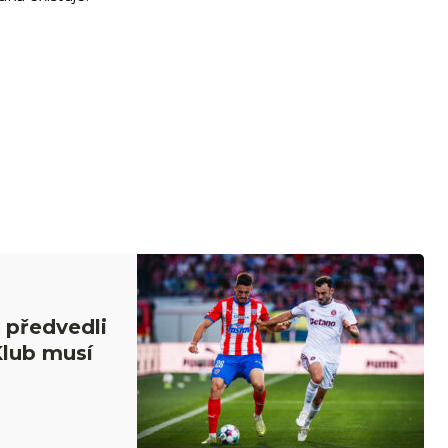
 předvedli
Klub musí