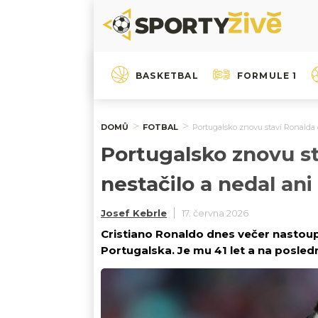
BASKETBAL
FORMULE 1
DOMŮ
FOTBAL
Portugalsko znovu staví Ronalda d
Portugalsko znovu st
nestačilo a nedal ani
Josef Kebrle
17. června 2026
Cristiano Ronaldo dnes večer nastoup
Portugalska. Je mu 41 let a na posledn