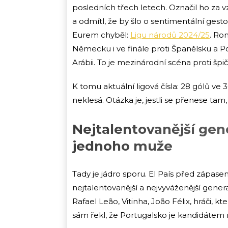
posledních třech letech. Označil ho za v
a odmítl, že by šlo o sentimentální ges
Eurem chyběl:
Ligu národů 2024/25
. Ro
Německu i ve finále proti Španělsku a Po
Arábii. To je mezinárodní scéna proti š
K tomu aktuální ligová čísla: 28 gólů ve 
neklesá. Otázka je, jestli se přenese tam,
Nejtalentovanější gen
jednoho muže
Tady je jádro sporu. El País před zápa
nejtalentovanější a nejvyváženější genera
Rafael Leão, Vitinha, João Félix, hráči, k
sám řekl, že Portugalsko je kandidátem na