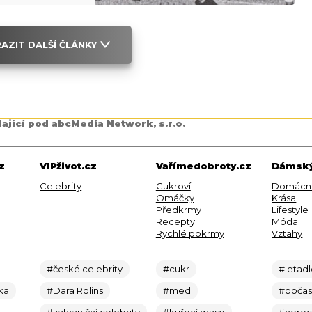
AZIT DALŠÍ ČLÁNKY
dající pod abcMedia Network, s.r.o.
z
VIPživot.cz
Vařímedobroty.cz
Dámský
Celebrity
Cukroví
Domácn
Omáčky
Krása
Předkrmy
Lifestyle
Recepty
Móda
Rychlé pokrmy
Vztahy
#české celebrity
#cukr
#letad
ka
#Dara Rolins
#med
#počas
#zahraniční celebrity
#kuřecí maso
#here