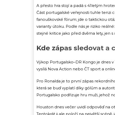
A přesto hra stojí a padá s 41letým hrote
Část portugalské veřejnosti tuhle tenzi c
fanouškovské fórum; jde o taktickou ot
varianty útoku. Podle nás je riziko reál
stejné kritice jako před dvěma lety, jen
Kde zápas sledovat a c
Výkop Portugalsko–DR Kongo je dnes v 1
vysílá Nova Action nebo ČT sport a onli
Pro Ronalda je to první zápas rekordního
která se buď vyplatí díky gólům a autor
Portugalsko podřizuje hru muži, jehož no
Houston dnes večer uvidí odpověď na otá
Tentokrát ji ale položí na největší scéně, j