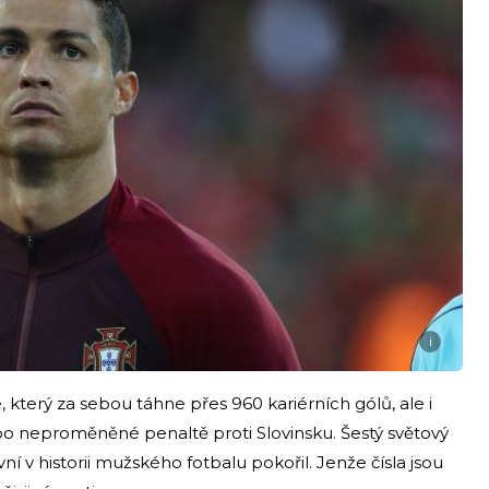
i
který za sebou táhne přes 960 kariérních gólů, ale i
 po neproměněné penaltě proti Slovinsku. Šestý světový
vní v historii mužského fotbalu pokořil. Jenže čísla jsou