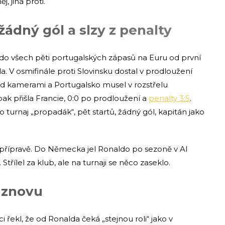
, jiná proti.
žádný gól a slzy z penalty
do všech pěti portugalských zápasů na Euru od první
la. V osmifinále proti Slovinsku dostal v prodloužení
 před kamerami a Portugalsko musel v rozstřelu
pak přišla Francie, 0:0 po prodloužení a
penalty 3:5
.
 turnaj „propadák“, pět startů, žádný gól, kapitán jako
 přípravě. Do Německa jel Ronaldo po sezoně v Al
Střílel za klub, ale na turnaji se něco zaseklo.
 znovu
 řekl, že od Ronalda čeká „stejnou roli“ jako v