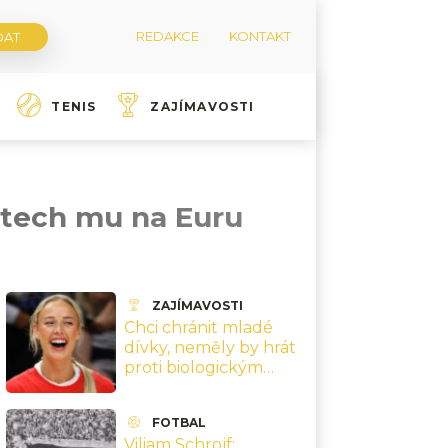
REDAKCE
KONTAKT
TENIS
ZAJÍMAVOSTI
letech mu na Euru
ZAJÍMAVOSTI
Chci chránit mladé
dívky, neměly by hrát
proti biologickým
mužům, říká hvězda
ženské NBA
FOTBAL
Cunninghamová
Viliam Schrojf: