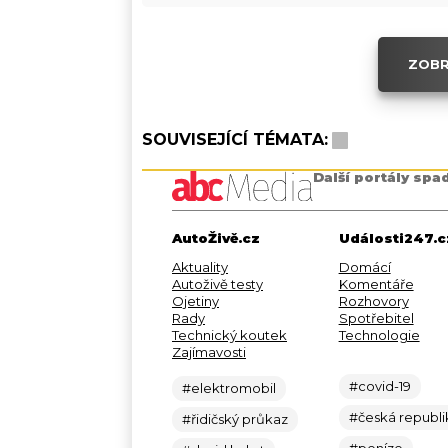
ZOBR
SOUVISEJÍCÍ TÉMATA:
Další portály spa
AutoŽivě.cz
Události247.c
Aktuality
Domácí
Autoživě testy
Komentáře
Ojetiny
Rozhovory
Rady
Spotřebitel
Technický koutek
Technologie
Zajímavosti
#covid-19
#elektromobil
#česká republi
#řidičský průkaz
#peníze