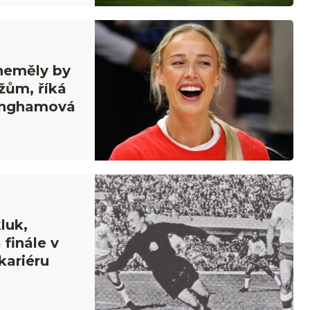
 neměly by
žům, říká
inghamová
luk,
 finále v
kariéru