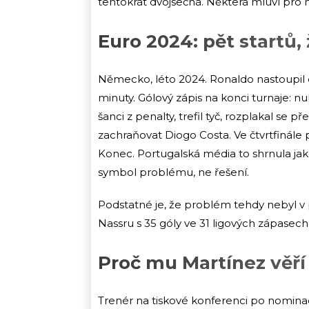
tentokrát dvojsečná. Některá mluví pro něj
Euro 2024: pět startů, 
Německo, léto 2024. Ronaldo nastoupil 
minuty. Gólový zápis na konci turnaje: nu
šanci z penalty, trefil tyč, rozplakal se
zachraňovat Diogo Costa. Ve čtvrtfinále 
Konec. Portugalská média to shrnula jako
symbol problému, ne řešení.
Podstatné je, že problém tehdy nebyl v
Nassru s 35 góly ve 31 ligových zápasech. 
Proč mu Martínez věří
Trenér na tiskové konferenci po nominaci