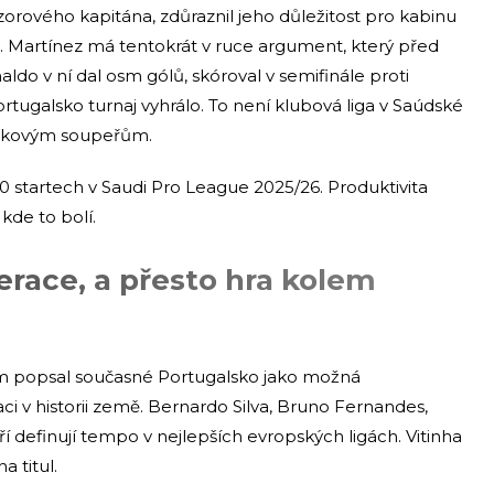
zorového kapitána, zdůraznil jeho důležitost pro kabinu
to. Martínez má tentokrát v ruce argument, který před
naldo v ní dal osm gólů, skóroval v semifinále proti
rtugalsko turnaj vyhrálo. To není klubová liga v Saúdské
pičkovým soupeřům.
30 startech v Saudi Pro League 2025/26. Produktivita
 kde to bolí.
erace, a přesto hra kolem
sem popsal současné Portugalsko jako možná
ci v historii země. Bernardo Silva, Bruno Fernandes,
teří definují tempo v nejlepších evropských ligách. Vitinha
 titul.