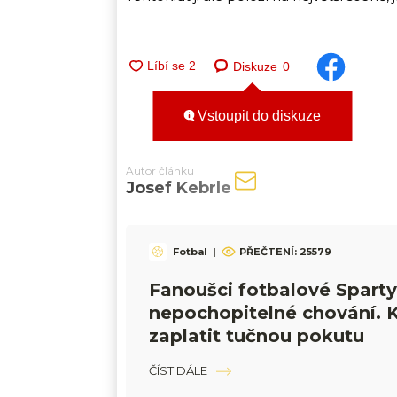
Diskuze
0
Vstoupit do diskuze
Autor článku
Josef Kebrle
Fotbal
|
PŘEČTENÍ:
25579
Fanoušci fotbalové Sparty
nepochopitelné chování. 
zaplatit tučnou pokutu
ČÍST DÁLE