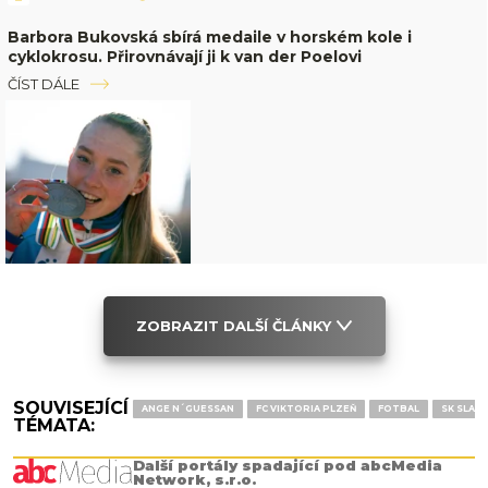
Barbora Bukovská sbírá medaile v horském kole i
cyklokrosu. Přirovnávají ji k van der Poelovi
ČÍST DÁLE
ZOBRAZIT DALŠÍ ČLÁNKY
SOUVISEJÍCÍ
ANGE N´GUESSAN
FC VIKTORIA PLZEŇ
FOTBAL
SK SLAV
TÉMATA:
Další portály spadající pod abcMedia
Network, s.r.o.