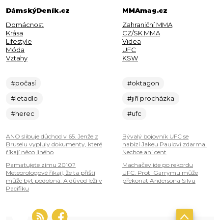
DámskýDeník.cz
MMAmag.cz
Domácnost
Zahraniční MMA
Krása
CZ/SK MMA
Lifestyle
Videa
Móda
UFC
Vztahy
KSW
#počasí
#oktagon
#letadlo
#jiří procházka
#herec
#ufc
ANO slibuje důchod v 65. Jenže z
Bývalý bojovník UFC se
Bruselu vypluly dokumenty, které
nabízí Jakeu Paulovi zdarma.
říkají něco jiného
Nechce ani cent
Pamatujete zimu 2010?
Machačev jde po rekordu
Meteorologové říkají, že ta příští
UFC. Proti Garrymu může
může být podobná. A důvod leží v
překonat Andersona Silvu
Pacifiku