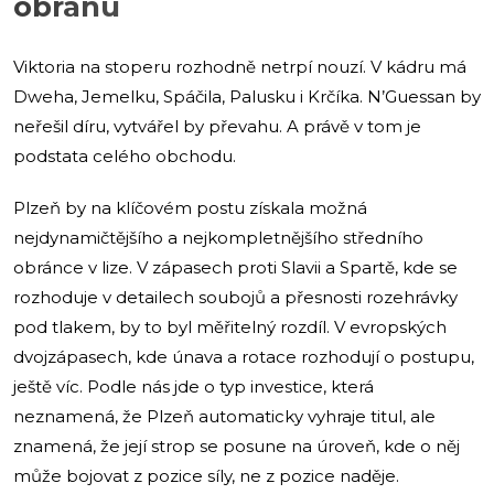
obranu
Viktoria na stoperu rozhodně netrpí nouzí. V kádru má
Dweha, Jemelku, Spáčila, Palusku i Krčíka. N’Guessan by
neřešil díru, vytvářel by převahu. A právě v tom je
podstata celého obchodu.
Plzeň by na klíčovém postu získala možná
nejdynamičtějšího a nejkompletnějšího středního
obránce v lize. V zápasech proti Slavii a Spartě, kde se
rozhoduje v detailech soubojů a přesnosti rozehrávky
pod tlakem, by to byl měřitelný rozdíl. V evropských
dvojzápasech, kde únava a rotace rozhodují o postupu,
ještě víc. Podle nás jde o typ investice, která
neznamená, že Plzeň automaticky vyhraje titul, ale
znamená, že její strop se posune na úroveň, kde o něj
může bojovat z pozice síly, ne z pozice naděje.