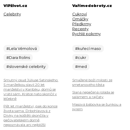
VIPživot.cz
Vařímedobroty.cz
Celebrity
Cukroví
Omáčky
Předkrmy
Recepty
Rychlé pokrmy
#Lela Vémolová
#kuřecí maso
#Dara Rolins
#cukr
#slovenské celebrity
#med
Smutný osud Júliuse Satinského:
Smažené boží milosti ze
S manželkou slavil 20 let
smetanového těsta
manželství v Karibiku, domů se
Slaná nepečená roláda se
vrátil sám. Krátce nato skončil v
salámem a rajčaty
léčebně
Masová bábovka se šunkou a
Pět let manželství, pak do konce
sýrem
života sama. Drbohlavová z
Dívky na koštěti skončila v
pečovatelském domě,
nepoznávala ani nejbližší