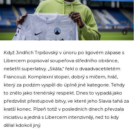
i
Když Jindřich Trpišovský v únoru po ligovém zápase s
Libercem popisoval soupeřova středního obránce,
nešetřil superlativy. „Skála,“ řekl o dvaadvacetiletém
Francouzi. Komplexní stoper, dobrý s míčem, hráč,
který za podzim vyspěl do úplně jiné kategorie. Tehdy
to znělo jako trenérský respekt. Dnes to vypadá jako
předzvěst přestupové bitvy, ve které jeho Slavia tahá za
kratší konec. Plzeň totiž v posledních dnech převzala
iniciativu a jedná s Libercem intenzivněji, než to kdy
dělal kdokoli jiný.