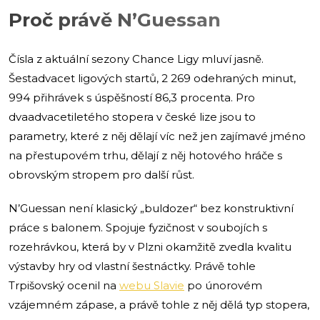
Proč právě N’Guessan
Čísla z aktuální sezony Chance Ligy mluví jasně.
Šestadvacet ligových startů, 2 269 odehraných minut,
994 přihrávek s úspěšností 86,3 procenta. Pro
dvaadvacetiletého stopera v české lize jsou to
parametry, které z něj dělají víc než jen zajímavé jméno
na přestupovém trhu, dělají z něj hotového hráče s
obrovským stropem pro další růst.
N’Guessan není klasický „buldozer“ bez konstruktivní
práce s balonem. Spojuje fyzičnost v soubojích s
rozehrávkou, která by v Plzni okamžitě zvedla kvalitu
výstavby hry od vlastní šestnáctky. Právě tohle
Trpišovský ocenil na
webu Slavie
po únorovém
vzájemném zápase, a právě tohle z něj dělá typ stopera,