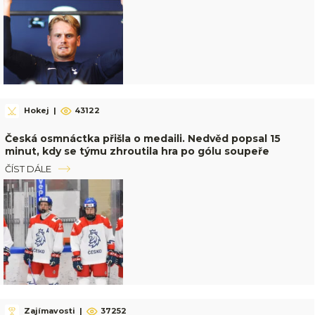
Hokej
|
43122
Česká osmnáctka přišla o medaili. Nedvěd popsal 15
minut, kdy se týmu zhroutila hra po gólu soupeře
ČÍST DÁLE
Zajímavosti
|
37252