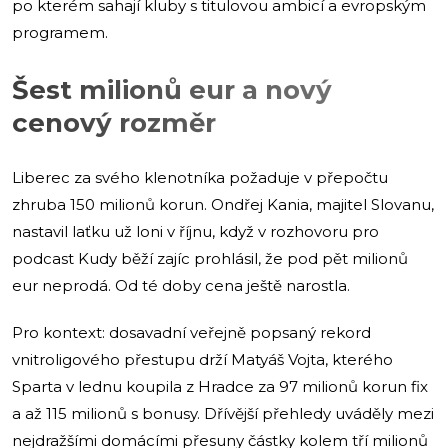
po kterém sahají kluby s titulovou ambicí a evropským
programem.
Šest milionů eur a nový
cenový rozměr
Liberec za svého klenotníka požaduje v přepočtu
zhruba 150 milionů korun. Ondřej Kania, majitel Slovanu,
nastavil laťku už loni v říjnu, když v rozhovoru pro
podcast Kudy běží zajíc prohlásil, že pod pět milionů
eur neprodá. Od té doby cena ještě narostla.
Pro kontext: dosavadní veřejně popsaný rekord
vnitroligového přestupu drží Matyáš Vojta, kterého
Sparta v lednu koupila z Hradce za 97 milionů korun fix
a až 115 milionů s bonusy. Dřívější přehledy uváděly mezi
nejdražšími domácími přesuny částky kolem tří milionů