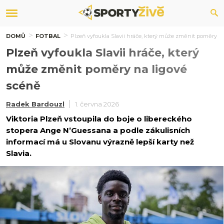
DOMŮ
FOTBAL
Plzeň vyfoukla Slavii hráče, který může změnit poměry n
Plzeň vyfoukla Slavii hráče, který
může změnit poměry na ligové
scéně
Radek Bardouzl
1. června 2026
Viktoria Plzeň vstoupila do boje o libereckého
stopera Ange N’Guessana a podle zákulisních
informací má u Slovanu výrazně lepší karty než
Slavia.