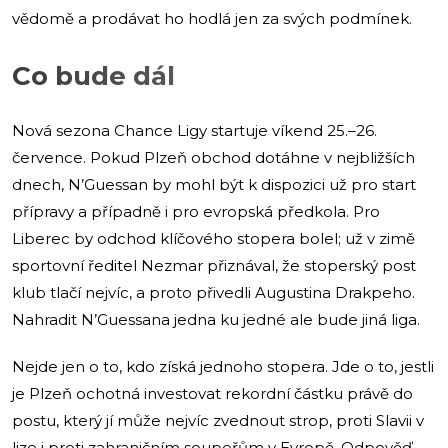
vědomě a prodávat ho hodlá jen za svých podmínek.
Co bude dál
Nová sezona Chance Ligy startuje víkend 25.–26.
července. Pokud Plzeň obchod dotáhne v nejbližších
dnech, N’Guessan by mohl být k dispozici už pro start
přípravy a případně i pro evropská předkola. Pro
Liberec by odchod klíčového stopera bolel; už v zimě
sportovní ředitel Nezmar přiznával, že stoperský post
klub tlačí nejvíc, a proto přivedli Augustina Drakpeho.
Nahradit N’Guessana jedna ku jedné ale bude jiná liga.
Nejde jen o to, kdo získá jednoho stopera. Jde o to, jestli
je Plzeň ochotná investovat rekordní částku právě do
postu, který jí může nejvíc zvednout strop, proti Slavii v
lize i proti zahraničním soupeřům v Evropě. Odpověď