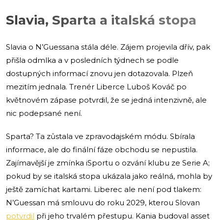
Slavia, Sparta a italská stopa
Slavia o N’Guessana stála déle. Zájem projevila dřív, pak
přišla odmlka a v posledních týdnech se podle
dostupných informací znovu jen dotazovala. Plzeň
mezitím jednala. Trenér Liberce Luboš Kováč po
květnovém zápase potvrdil, že se jedná intenzivně, ale
nic podepsané není.
Sparta? Ta zůstala ve zpravodajském módu. Sbírala
informace, ale do finální fáze obchodu se nepustila.
Zajímavější je zmínka iSportu o ozvání klubu ze Serie A;
pokud by se italská stopa ukázala jako reálná, mohla by
ještě zamíchat kartami. Liberec ale není pod tlakem:
N’Guessan má smlouvu do roku 2029, kterou Slovan
potvrdil
při jeho trvalém přestupu. Kania budoval asset