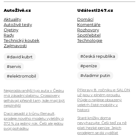
AutoŽivě.cz
Události247.cz
Aktuality
Domácí
Autoživě testy
Komentáře
Ojetiny
Rozhovory
Rady
Spotřebitel
Technický koutek
Technologie
Zajímavosti
#česká republika
#david kubrt
#peníze
#servis
#vladimir putin
#elektromobil
Přípravy 8. ročníku e-SALON
Nejprodávanější typ auta v Česku
už jsou v plném proudu.
má zásadní slabinu. Crossovery
Půjde o nejlépe obsazený
selhávají přesně tam, kde mají být
veletrh čisté mobility v
nejsilnější
historii
Dacii sesadil z trůnu Renault,
Staré knížky doma
prodeje nového modelu vyletěly o
nevyhazujte. Češi teď za ně
372 % za jediný rok. Češi ale jedou
platí hezké peníze. Jejich
svojí pohádku
prodejem se dá vydělat