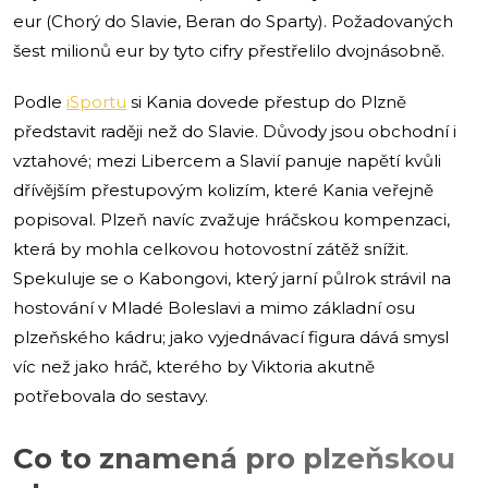
eur (Chorý do Slavie, Beran do Sparty). Požadovaných
šest milionů eur by tyto cifry přestřelilo dvojnásobně.
Podle
iSportu
si Kania dovede přestup do Plzně
představit raději než do Slavie. Důvody jsou obchodní i
vztahové; mezi Libercem a Slavií panuje napětí kvůli
dřívějším přestupovým kolizím, které Kania veřejně
popisoval. Plzeň navíc zvažuje hráčskou kompenzaci,
která by mohla celkovou hotovostní zátěž snížit.
Spekuluje se o Kabongovi, který jarní půlrok strávil na
hostování v Mladé Boleslavi a mimo základní osu
plzeňského kádru; jako vyjednávací figura dává smysl
víc než jako hráč, kterého by Viktoria akutně
potřebovala do sestavy.
Co to znamená pro plzeňskou