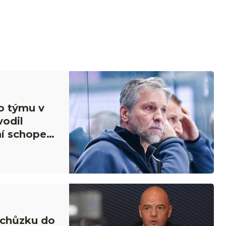
o týmu v
vodil
ní schopen
 schůzku do