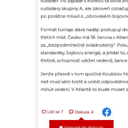
outsider. Po zápase s Koreou ta slova zn
outsidery skupiny A, ale zároveň označu
po porážce mluvil o „obrovském bojovném
Formát turnaje dává naději: postupují dv
třetích míst. Česko má 18. června v Atlan
za „bezpodmínečně zvládnutelný“. Poku
standardky, Sojkovu energii), a přidat to
třetině, schopnost udržet vedení), šance 
Jenže přesně v tom spočívá Koubkův hl
než musí sám tvořit a unést odpovědnost
minut vedení. V Atlantě to bude muset st
Diskuze
4
Vstoupit do diskuze