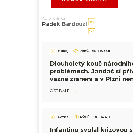
Autor článku
Radek Bardouzl
Hokej
|
PŘEČTENÍ:
10348
Dlouholetý kouč národníh
problémech. Jandač si při
vážné zranění a v Plzni ne
trénovat
ČÍST DÁLE
Fotbal
|
PŘEČTENÍ:
14451
Infantino svolal krizovou