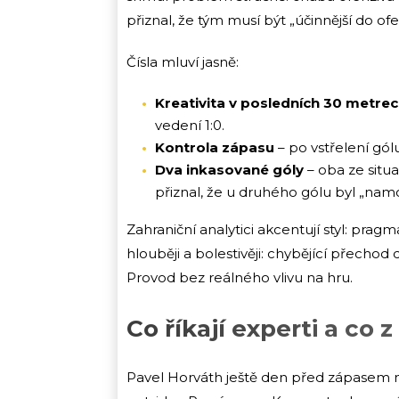
přiznal, že tým musí být „účinnější do ofe
Čísla mluví jasně:
Kreativita v posledních 30 metre
vedení 1:0.
Kontrola zápasu
– po vstřelení gó
Dva inkasované góly
– oba ze situ
přiznal, že u druhého gólu byl „nam
Zahraniční analytici akcentují styl: prag
hlouběji a bolestivěji: chybějící přechod
Provod bez reálného vlivu na hru.
Co říkají experti a co 
Pavel Horváth ještě den před zápasem n