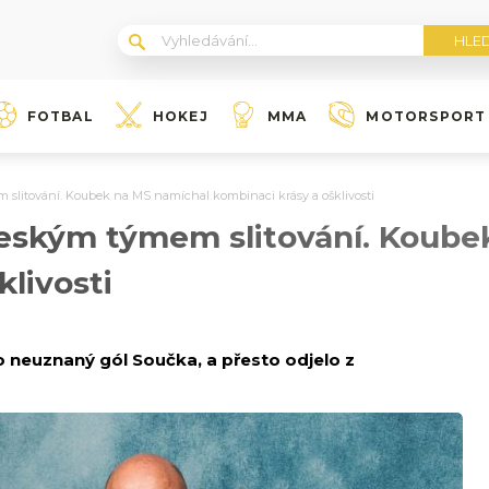
FOTBAL
HOKEJ
MMA
MOTORSPORT
 slitování. Koubek na MS namíchal kombinaci krásy a ošklivosti
českým týmem slitování. Koube
klivosti
o neuznaný gól Součka, a přesto odjelo z