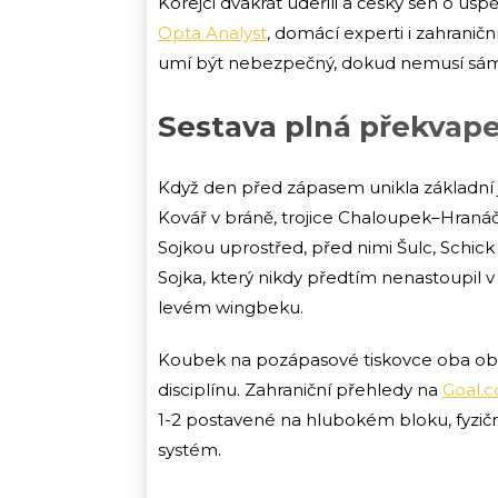
Korejci dvakrát udeřili a český sen o ús
Opta Analyst
, domácí experti i zahranič
umí být nebezpečný, dokud nemusí sám 
Sestava plná překvape
Když den před zápasem unikla základní
Kovář v bráně, trojice Chaloupek–Hranáč–
Sojkou uprostřed, před nimi Šulc, Schic
Sojka, který nikdy předtím nenastoupil 
levém wingbeku.
Koubek na pozápasové tiskovce oba obháj
disciplínu. Zahraniční přehledy na
Goal.
1-2 postavené na hlubokém bloku, fyzičn
systém.