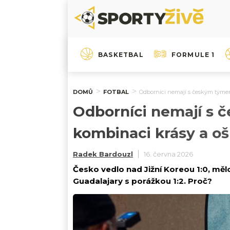
BASKETBAL
FORMULE 1
DOMŮ
FOTBAL
Odborníci nemají s českým týmem
Odborníci nemají s 
kombinaci krásy a oš
Radek Bardouzl
16. června 2026
Česko vedlo nad Jižní Koreou 1:0, měl
Guadalajary s porážkou 1:2. Proč?