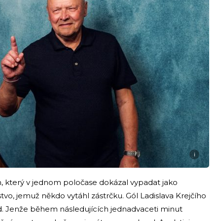
i
ým, který v jednom poločase dokázal vypadat jako
vo, jemuž někdo vytáhl zástrčku. Gól Ladislava Krejčího
rod. Jenže během následujících jednadvaceti minut