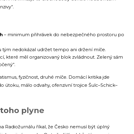
nzivy“.
ch
– minimum přihrávek do nebezpečného prostoru po
lu tým nedokázal udržet tempo ani držení míče.
ací, které měl organizovaný blok zvládnout. Zelený sám
očený“.
matismus, fyzičnost, druhé míče. Domácí kritika jde
 do útoku, málo odvahy, ofenzivní trojice Šulc–Schick–
z toho plyne
a Radiožurnálu říkal, že Česko nemusí být úplný