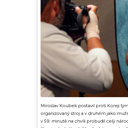
Miroslav Koubek postavil proti Koreji t
organizovaný stroj a v druhém jako mužst
v 59. minutě na chvíli probudil celý ná