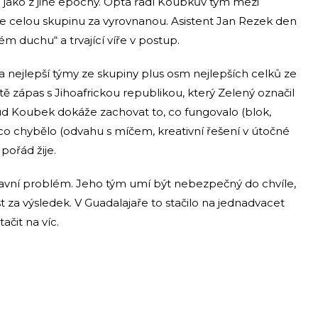
í jako z jiné epochy. Opta řadí Koubkův tým mezi
je celou skupinu za vyrovnanou. Asistent Jan Rezek den
 duchu“ a trvající víře v postup.
a nejlepší týmy ze skupiny plus osm nejlepších celků ze
tě zápas s Jihoafrickou republikou, který Zelený označil
d Koubek dokáže zachovat to, co fungovalo (blok,
, co chybělo (odvahu s míčem, kreativní řešení v útočné
pořád žije.
avní problém. Jeho tým umí být nebezpečný do chvíle,
 za výsledek. V Guadalajaře to stačilo na jednadvacet
ačit na víc.