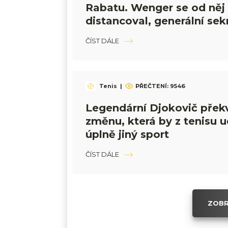
Rabatu. Wenger se od něj
distancoval, generální sek
hovoří o hanbě
ČÍST DÁLE
Tenis
|
PŘEČTENÍ:
9546
Legendární Djokovič překv
změnu, která by z tenisu u
úplně jiný sport
ČÍST DÁLE
ZOBR