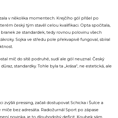
ala v několika momentech. Krejčího gól přišel po
erém český tým stavěl celou kvalifikaci. Opta spočítala,
 11 branek ze standardek, tedy rovnou polovinu všech
zákroky. Sojka ve středu pole překvapivě fungoval, sbíral
tnost.
stal míč do sítě podruhé, sudí ale gól neuznal. Český
 důraz, standardky. Tohle byla ta „krása“, ne estetická, ale
 zvýšili pressing, začali dostupovat Schicka i Šulce a
é míče bez adresáta. Radiožurnál Sport po zápase
není novinka, je to dlouhodobý deficit. Koubek sám