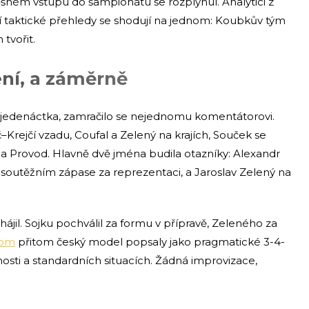
pěšném vstupu do šampionátu se rozplynul. Analytici z
ní taktické přehledy se shodují na jednom: Koubkův tým
tvořit.
ní, a záměrně
 jedenáctka, zamračilo se nejednomu komentátorovi.
Krejčí vzadu, Coufal a Zelený na krajích, Souček se
k a Provod. Hlavně dvě jména budila otazníky: Alexandr
v soutěžním zápase za reprezentaci, a Jaroslav Zelený na
il. Sojku pochválil za formu v přípravě, Zeleného za
com
přitom český model popsaly jako pragmatické 3-4-
osti a standardních situacích. Žádná improvizace,