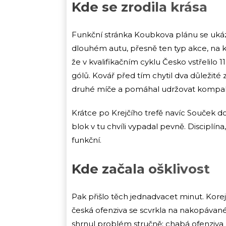
Kde se zrodila krása
Funkční stránka Koubkova plánu se ukáz
dlouhém autu, přesně ten typ akce, na kt
že v kvalifikačním cyklu Česko vstřelilo
gólů. Kovář před tím chytil dva důležité 
druhé míče a pomáhal udržovat kompak
Krátce po Krejčího trefě navíc Souček do
blok v tu chvíli vypadal pevně. Disciplína,
funkční.
Kde začala ošklivost
Pak přišlo těch jednadvacet minut. Korejci
česká ofenziva se scvrkla na nakopávan
shrnul problém stručně: chabá ofenziva 