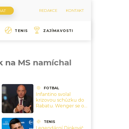
REDAKCE
KONTAKT
TENIS
ZAJÍMAVOSTI
k na MS namíchal
FOTBAL
Infantino svolal
krizovou schůzku do
Rabatu. Wenger se od
něj distancoval,
generální sekretář
TENIS
FIFA hovoří o hanbě
Legendární Djokovič