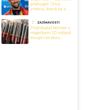
překvapil. Chce
změnu, která by z
tenisu udělala úplně
jiný sport
ZAJÍMAVOSTI
Podnikatel Němec s
majetkem 20 miliard
koupil norskou
značku běžek
Madshus. Část výroby
přesune na Vysočinu