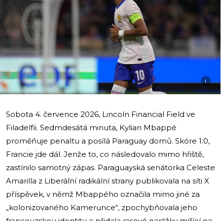
i
Sobota 4. července 2026, Lincoln Financial Field ve
Filadelfii. Sedmdesátá minuta, Kylian Mbappé
proměňuje penaltu a posílá Paraguay domů. Skóre 1:0,
Francie jde dál. Jenže to, co následovalo mimo hřiště,
zastínilo samotný zápas. Paraguayská senátorka Celeste
Amarilla z Liberální radikální strany publikovala na síti X
příspěvek, v němž Mbappého označila mimo jiné za
„kolonizovaného Kamerunce“, zpochybňovala jeho
francouzskou identitu a přidala rasové narážky mířící na