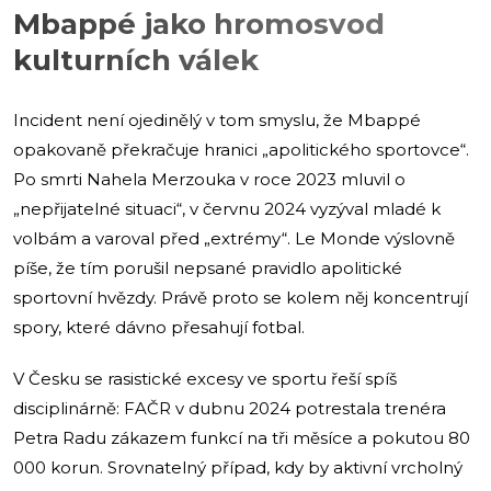
Mbappé jako hromosvod
kulturních válek
Incident není ojedinělý v tom smyslu, že Mbappé
opakovaně překračuje hranici „apolitického sportovce“.
Po smrti Nahela Merzouka v roce 2023 mluvil o
„nepřijatelné situaci“, v červnu 2024 vyzýval mladé k
volbám a varoval před „extrémy“. Le Monde výslovně
píše, že tím porušil nepsané pravidlo apolitické
sportovní hvězdy. Právě proto se kolem něj koncentrují
spory, které dávno přesahují fotbal.
V Česku se rasistické excesy ve sportu řeší spíš
disciplinárně: FAČR v dubnu 2024 potrestala trenéra
Petra Radu zákazem funkcí na tři měsíce a pokutou 80
000 korun. Srovnatelný případ, kdy by aktivní vrcholný