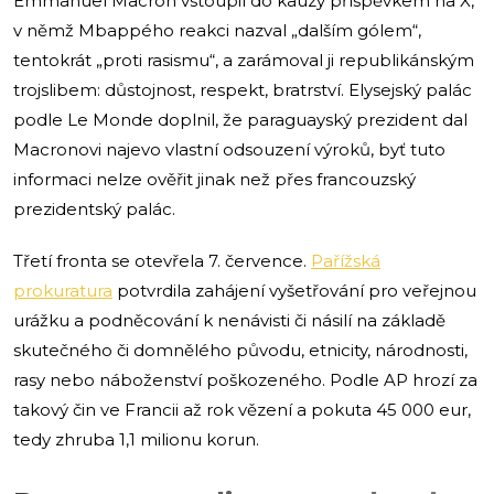
Emmanuel Macron vstoupil do kauzy příspěvkem na X,
v němž Mbappého reakci nazval „dalším gólem“,
tentokrát „proti rasismu“, a zarámoval ji republikánským
trojslibem: důstojnost, respekt, bratrství. Elysejský palác
podle Le Monde doplnil, že paraguayský prezident dal
Macronovi najevo vlastní odsouzení výroků, byť tuto
informaci nelze ověřit jinak než přes francouzský
prezidentský palác.
Třetí fronta se otevřela 7. července.
Pařížská
prokuratura
potvrdila zahájení vyšetřování pro veřejnou
urážku a podněcování k nenávisti či násilí na základě
skutečného či domnělého původu, etnicity, národnosti,
rasy nebo náboženství poškozeného. Podle AP hrozí za
takový čin ve Francii až rok vězení a pokuta 45 000 eur,
tedy zhruba 1,1 milionu korun.