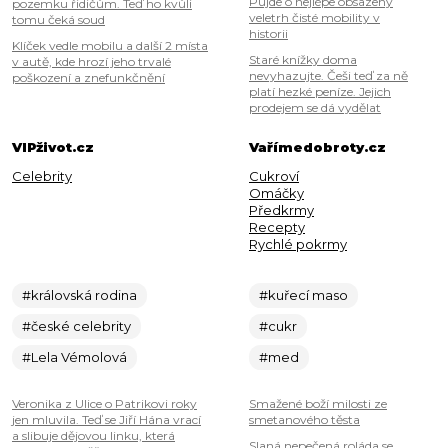
Půjde o nejlépe obsazený
pozemku řidičům. Teď ho kvůli
veletrh čisté mobility v
tomu čeká soud
historii
Klíček vedle mobilu a další 2 místa
Staré knížky doma
v autě, kde hrozí jeho trvalé
nevyhazujte. Češi teď za ně
poškození a znefunkčnění
platí hezké peníze. Jejich
prodejem se dá vydělat
VIPživot.cz
Vařímedobroty.cz
Celebrity
Cukroví
Omáčky
Předkrmy
Recepty
Rychlé pokrmy
#královská rodina
#kuřecí maso
#české celebrity
#cukr
#Lela Vémolová
#med
Veronika z Ulice o Patrikovi roky
Smažené boží milosti ze
jen mluvila. Teď se Jiří Hána vrací
smetanového těsta
a slibuje dějovou linku, která
Slaná nepečená roláda se