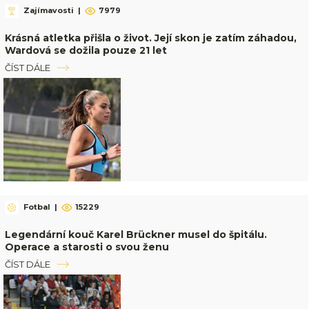
Zajímavosti
|
7979
Krásná atletka přišla o život. Její skon je zatím záhadou,
Wardová se dožila pouze 21 let
ČÍST DÁLE
Fotbal
|
15229
Legendární kouč Karel Brückner musel do špitálu.
Operace a starosti o svou ženu
ČÍST DÁLE