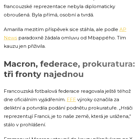
francouzské reprezentace nebyla diplomaticky
obroušená. Byla přímá, osobní a tvrdá.
Amarilla mezitím příspěvek sice stáhla, ale podle
AP
News
paradoxně žádala omluvu od Mbappého. Tím
kauzu jen přiživila.
Macron, federace, prokuratura:
tři fronty najednou
Francouzská fotbalová federace reagovala ještě téhož
dne oficiálním vyjádřením.
FFF
výroky označila za
deliktní a potvrdila podání podnětu prokuratuře. „Hráči
reprezentují Francii, je to naše země, která je urážena,“
stálo v prohlášení.