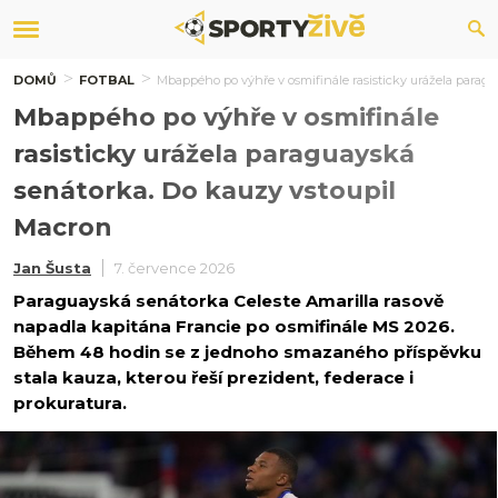
DOMŮ
FOTBAL
Mbappého po výhře v osmifinále rasisticky urážela parag
Mbappého po výhře v osmifinále
rasisticky urážela paraguayská
senátorka. Do kauzy vstoupil
Macron
Jan Šusta
7. července 2026
Paraguayská senátorka Celeste Amarilla rasově
napadla kapitána Francie po osmifinále MS 2026.
Během 48 hodin se z jednoho smazaného příspěvku
stala kauza, kterou řeší prezident, federace i
prokuratura.