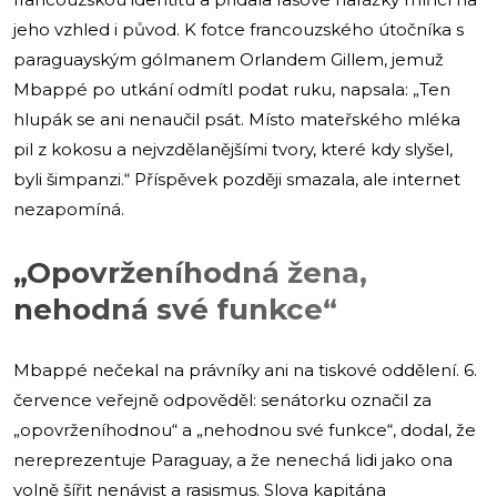
jeho vzhled i původ. K fotce francouzského útočníka s
paraguayským gólmanem Orlandem Gillem, jemuž
Mbappé po utkání odmítl podat ruku, napsala: „Ten
hlupák se ani nenaučil psát. Místo mateřského mléka
pil z kokosu a nejvzdělanějšími tvory, které kdy slyšel,
byli šimpanzi.“ Příspěvek později smazala, ale internet
nezapomíná.
„Opovrženíhodná žena,
nehodná své funkce“
Mbappé nečekal na právníky ani na tiskové oddělení. 6.
července veřejně odpověděl: senátorku označil za
„opovrženíhodnou“ a „nehodnou své funkce“, dodal, že
nereprezentuje Paraguay, a že nenechá lidi jako ona
volně šířit nenávist a rasismus. Slova kapitána