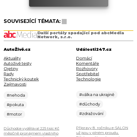
SOUVISEJÍCÍ TÉMATA:
Další portály spadající pod abcMedia
Network, s.r.o.
AutoŽivě.cz
Události247.cz
Aktuality
Domácí
Autoživě testy
Komentáře
Ojetiny
Rozhovory
Rady
Spotřebitel
Technický koutek
Technologie
Zajímavosti
#válka na ukrajině
#nehoda
#důchody
#pokuta
#zdražování
#motor
Přípravy 8. ročníku e-SALON
Důchodce vydělával 225 tisíc Kč
už jsou v plném proudu.
měsíčně pronájmem vlastního