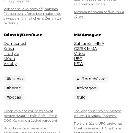
diváky nepotěší
salámem a rajčaty
Vypadám jako bohyně, napsala
Masová bábovka se šunkou a
Pfauserová k fotce bez make-upu
sýrem
s vyšpuleným břichem. Ženy jí za
ni děkují
DámskýDeník.cz
MMAmag.cz
Domácnost
Zahraniční MMA
Krása
CZ/SK MMA
Lifestyle
Videa
Móda
UFC
Vztahy
KSW
#letadlo
#jiří procházka
#herec
#oktagon
#počasí
#ufc
Oneplay vám může strhávat
Joe Rogan přirovnal Mosese
peníze dvakrát měsíčně. Přes 6
Itaumu k Mikeu Tysonovi
000 Kč navíc a žádné varování
Polák může v UFC překonat
Proti borelióze neexistuje
Chabibův rekord. Chybí mu
očkování. Jediné, co vás chrání, je
šest takedownů