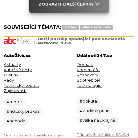
ZOBRAZIT DALŠÍ ČLÁNKY
SOUVISEJÍCÍ TÉMATA:
FOTBAL
MIROSLAV KOUBEK
Další portály spadající pod abcMedia
Network, s.r.o.
AutoŽivě.cz
Události247.cz
Aktuality
Domácí
Autoživě testy
Komentáře
Ojetiny
Rozhovory
Rady
Spotřebitel
Technický koutek
Technologie
Zajímavosti
#pokuta
#motor
#vladimir putin
#řidičský průkaz
#válka na ukrajině
#nehoda
Přípravy 8. ročníku e-SALON
Osm zrušených značek, nebo jen