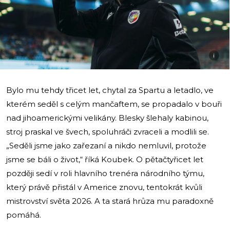
i
Bylo mu tehdy třicet let, chytal za Spartu a letadlo, ve
kterém seděl s celým mančaftem, se propadalo v bouři
nad jihoamerickými velikány. Blesky šlehaly kabinou,
stroj praskal ve švech, spoluhráči zvraceli a modlili se.
„Seděli jsme jako zařezaní a nikdo nemluvil, protože
jsme se báli o život,“ říká Koubek. O pětačtyřicet let
později sedí v roli hlavního trenéra národního týmu,
který právě přistál v Americe znovu, tentokrát kvůli
mistrovství světa 2026. A ta stará hrůza mu paradoxně
pomáhá.