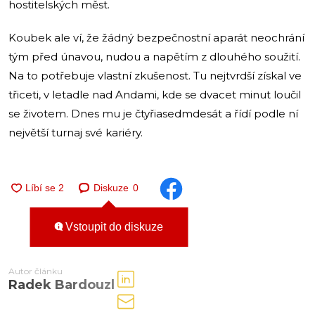
hostitelských měst.
Koubek ale ví, že žádný bezpečnostní aparát neochrání
tým před únavou, nudou a napětím z dlouhého soužití.
Na to potřebuje vlastní zkušenost. Tu nejtvrdší získal ve
třiceti, v letadle nad Andami, kde se dvacet minut loučil
se životem. Dnes mu je čtyřiasedmdesát a řídí podle ní
největší turnaj své kariéry.
Diskuze
0
Vstoupit do diskuze
Autor článku
Radek Bardouzl