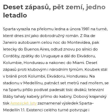
Deset zápasů, pět zemí, jedno
letadlo
Sparta vyrazila na přelomu ledna a února 1981 na turné,
které dnes zní jako dobrodružný román. Z Ria de
Janeiro autobusem celou noc do Montevidea, pak
letecky do Buenos Aires, odtud znovu po silnici do
Cordóby, zpátky do Uruguaye a dál do Ekvádoru,
Kolumbie, Hondurasu a nakonec do Miami. Deset
zápasů proti klubovým i národním týmům. Koubek stál
v bráně proti Kolumbii, Ekvádoru, Hondurasu. Na
stadionu v Medellínu, patnáct set metrů nad mořem, se
na Spartu přišlo podívat padesát tisíc diváků; televizní
štáby tahaly kabely přímo do kabiny. Dobový krajanský
tisk
Americké listy
zaznamenal výsledek Sparta–
Medellín 1:1. Existenci celého turné potvrzuje i