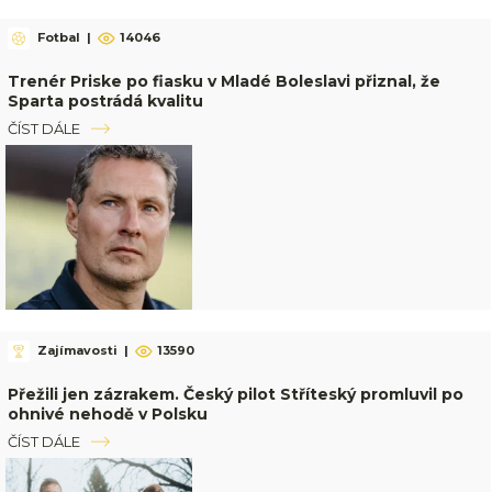
Fotbal
|
14046
Trenér Priske po fiasku v Mladé Boleslavi přiznal, že
Sparta postrádá kvalitu
ČÍST DÁLE
Zajímavosti
|
13590
Přežili jen zázrakem. Český pilot Stříteský promluvil po
ohnivé nehodě v Polsku
ČÍST DÁLE