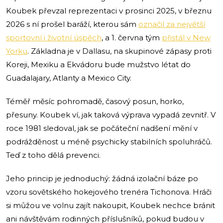
Koubek převzal reprezentaci v prosinci 2025, v březnu
2026 s ní prošel baráží, kterou sám
označil za největší
sportovní i životní úspěch
, a 1. června tým
přistál v New
Yorku
. Základna je v Dallasu, na skupinové zápasy proti
Koreji, Mexiku a Ekvádoru bude mužstvo létat do
Guadalajary, Atlanty a Mexico City.
Téměř měsíc pohromadě, časový posun, horko,
přesuny. Koubek ví, jak taková výprava vypadá zevnitř. V
roce 1981 sledoval, jak se počáteční nadšení mění v
podrážděnost u méně psychicky stabilních spoluhráčů.
Teď z toho dělá prevenci.
Jeho princip je jednoduchý: žádná izolační báze po
vzoru sovětského hokejového trenéra Tichonova. Hráči
si můžou ve volnu zajít nakoupit, Koubek nechce bránit
ani návštěvám rodinných příslušníků, pokud budou v