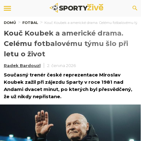
DOMŮ
FOTBAL
Kouč Koubek a americké drama. Celému fotbalovému týmu š
Kouč Koubek a americké drama.
Celému fotbalovému týmu šlo při
letu o život
Radek Bardouzl
2. června 2026
Současný trenér české reprezentace Miroslav
Koubek zažil při zájezdu Sparty v roce 1981 nad
Andami dvacet minut, po kterých byl přesvědčený,
že už nikdy nepřistane.