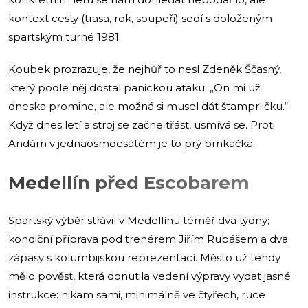
kontext cesty (trasa, rok, soupeři) sedí s doloženým
spartským turné 1981.
Koubek prozrazuje, že nejhůř to nesl Zdeněk Ščasný,
který podle něj dostal panickou ataku. „On mi už
dneska promine, ale možná si musel dát štamprličku.“
Když dnes letí a stroj se začne třást, usmívá se. Proti
Andám v jednaosmdesátém je to prý brnkačka.
Medellín před Escobarem
Spartský výběr strávil v Medellínu téměř dva týdny;
kondiční příprava pod trenérem Jiřím Rubášem a dva
zápasy s kolumbijskou reprezentací. Město už tehdy
mělo pověst, která donutila vedení výpravy vydat jasné
instrukce: nikam sami, minimálně ve čtyřech, ruce