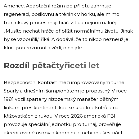
Americe. Adaptační režim po příletu zahrnuje
regeneraci, posilovnu a trénink v horku, ale mimo
tréninkový proces mají hráči žít co nejnormálněji.
„Musíte nechat hráče přiblížit normálnímu životu. Jinak
by se vzbouřili,“ říká. A dodává, že to nikdo nezneužije,
kluci jsou rozumní a vědí, o co jde.
Rozdíl pětačtyřiceti let
Bezpečnostní kontrast mezi improvizovaným turné
Sparty a dnešním šampionátem je propastný. V roce
1981 vozil sparťany nizozemský manažer běžnými
linkami přes kontinent, kde se kradlo z kufrů a na
křižovatkách z rukou. V roce 2026 americká FBI
provozuje speciální jednotku pro turnaj, prověřuje
akreditované osoby a koordinuje ochranu šestnácti