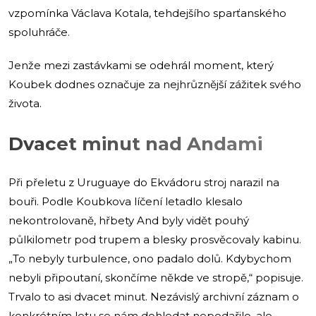
vzpomínka Václava Kotala, tehdejšího sparťanského
spoluhráče.
Jenže mezi zastávkami se odehrál moment, který
Koubek dodnes označuje za nejhrůznější zážitek svého
života.
Dvacet minut nad Andami
Při přeletu z Uruguaye do Ekvádoru stroj narazil na
bouři. Podle Koubkova líčení letadlo klesalo
nekontrolovaně, hřbety And byly vidět pouhý
půlkilometr pod trupem a blesky prosvěcovaly kabinu.
„To nebyly turbulence, ono padalo dolů. Kdybychom
nebyli připoutaní, skončíme někde ve stropě,“ popisuje.
Trvalo to asi dvacet minut. Nezávislý archivní záznam o
konkrétním letu se nám dohledat nepodařilo, ale