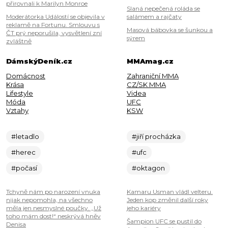
přirovnali k Marilyn Monroe
Slaná nepečená roláda se
Moderátorka Událostí se objevila v
salámem a rajčaty
reklamě na Fortunu. Smlouvu s
Masová bábovka se šunkou a
ČT prý neporušila, vysvětlení zní
sýrem
zvláštně
DámskýDeník.cz
MMAmag.cz
Domácnost
Zahraniční MMA
Krása
CZ/SK MMA
Lifestyle
Videa
Móda
UFC
Vztahy
KSW
#letadlo
#jiří procházka
#herec
#ufc
#počasí
#oktagon
Tchyně nám po narození vnuka
Kamaru Usman vládl velteru.
nijak nepomohla, na všechno
Jeden kop změnil další roky
měla jen nesmyslné poučky. „Už
jeho kariéry
toho mám dost!“ neskrývá hněv
Šampion UFC se pustil do
Denisa