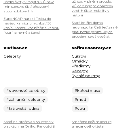
už jsou v plném proudu.
úřední škrty v registru? Čínské
Půjde o nejlépe obsazený
ministerstvo čistí přesycený
veletrh čisté mobility v
automobilový trh
historii
Euro NCAP narazil Teslou do
Staré knížky doma
návěsu kamionu rychlostí 56
nevyhazujte. Češi teď za ně
km/h. Konstrukce přeřízla kabinu,
platí hezké peníze. Jejich
figurína neměla šanci
prodejem se dá vydělat
VIPživot.cz
Vařímedobroty.cz
Celebrity
Cukroví
Omáčky
Předkrmy
Recepty
Rychlé pokrmy
#slovenské celebrity
#kuřecí maso
#zahraniční celebrity
#med
#královská rodina
#cukr
Kateřina Brožová v 58 letech v
Smažené boží milosti ze
plavkách na Orlíku. Fanoušci ji
smetanového těsta