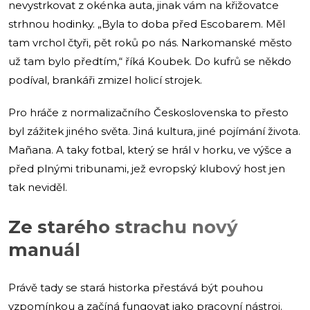
nevystrkovat z okénka auta, jinak vám na křižovatce
strhnou hodinky. „Byla to doba před Escobarem. Měl
tam vrchol čtyři, pět roků po nás. Narkomanské město
už tam bylo předtím,“ říká Koubek. Do kufrů se někdo
podíval, brankáři zmizel holicí strojek.
Pro hráče z normalizačního Československa to přesto
byl zážitek jiného světa. Jiná kultura, jiné pojímání života.
Mañana. A taky fotbal, který se hrál v horku, ve výšce a
před plnými tribunami, jež evropský klubový host jen
tak neviděl.
Ze starého strachu nový
manuál
Právě tady se stará historka přestává být pouhou
vzpomínkou a začíná fungovat jako pracovní nástroj.