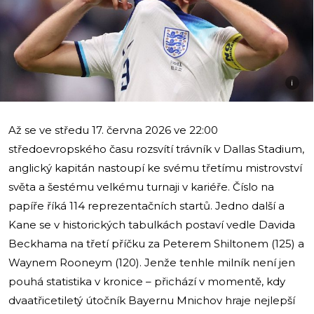
i
Až se ve středu 17. června 2026 ve 22:00
středoevropského času rozsvítí trávník v Dallas Stadium,
anglický kapitán nastoupí ke svému třetímu mistrovství
světa a šestému velkému turnaji v kariéře. Číslo na
papíře říká 114 reprezentačních startů. Jedno další a
Kane se v historických tabulkách postaví vedle Davida
Beckhama na třetí příčku za Peterem Shiltonem (125) a
Waynem Rooneym (120). Jenže tenhle milník není jen
pouhá statistika v kronice – přichází v momentě, kdy
dvaatřicetiletý útočník Bayernu Mnichov hraje nejlepší