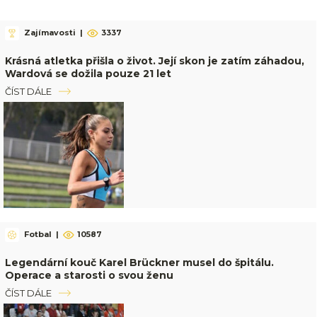
Zajímavosti
|
3337
Krásná atletka přišla o život. Její skon je zatím záhadou,
Wardová se dožila pouze 21 let
ČÍST DÁLE
Fotbal
|
10587
Legendární kouč Karel Brückner musel do špitálu.
Operace a starosti o svou ženu
ČÍST DÁLE