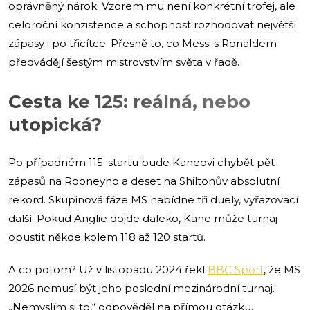
oprávněný nárok. Vzorem mu není konkrétní trofej, ale
celoroční konzistence a schopnost rozhodovat největší
zápasy i po třicítce. Přesně to, co Messi s Ronaldem
předvádějí šestým mistrovstvím světa v řadě.
Cesta ke 125: reálná, nebo
utopická?
Po případném 115. startu bude Kaneovi chybět pět
zápasů na Rooneyho a deset na Shiltonův absolutní
rekord. Skupinová fáze MS nabídne tři duely, vyřazovací
další. Pokud Anglie dojde daleko, Kane může turnaj
opustit někde kolem 118 až 120 startů.
A co potom? Už v listopadu 2024 řekl
BBC Sport
, že MS
2026 nemusí být jeho poslední mezinárodní turnaj.
„Nemyslím si to,“ odpověděl na přímou otázku.