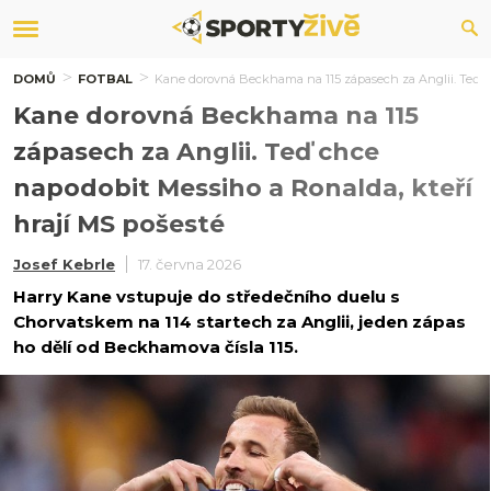
DOMŮ
FOTBAL
Kane dorovná Beckhama na 115 zápasech za Anglii. Teď ch
Kane dorovná Beckhama na 115
zápasech za Anglii. Teď chce
napodobit Messiho a Ronalda, kteří
hrají MS pošesté
Josef Kebrle
17. června 2026
Harry Kane vstupuje do středečního duelu s
Chorvatskem na 114 startech za Anglii, jeden zápas
ho dělí od Beckhamova čísla 115.