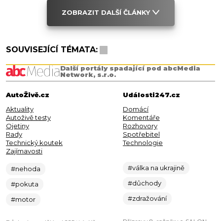
ZOBRAZIT DALŠÍ ČLÁNKY
SOUVISEJÍCÍ TÉMATA:
Další portály spadající pod abcMedia
Network, s.r.o.
AutoŽivě.cz
Události247.cz
Aktuality
Domácí
Autoživě testy
Komentáře
Ojetiny
Rozhovory
Rady
Spotřebitel
Technický koutek
Technologie
Zajímavosti
#válka na ukrajině
#nehoda
#důchody
#pokuta
#zdražování
#motor