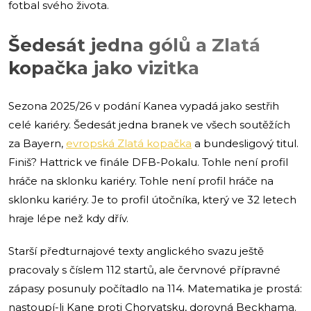
fotbal svého života.
Šedesát jedna gólů a Zlatá
kopačka jako vizitka
Sezona 2025/26 v podání Kanea vypadá jako sestřih
celé kariéry. Šedesát jedna branek ve všech soutěžích
za Bayern,
evropská Zlatá kopačka
a bundesligový titul.
Finiš? Hattrick ve finále DFB-Pokalu. Tohle není profil
hráče na sklonku kariéry. Tohle není profil hráče na
sklonku kariéry. Je to profil útočníka, který ve 32 letech
hraje lépe než kdy dřív.
Starší předturnajové texty anglického svazu ještě
pracovaly s číslem 112 startů, ale červnové přípravné
zápasy posunuly počítadlo na 114. Matematika je prostá:
nastoupí-li Kane proti Chorvatsku, dorovná Beckhama.