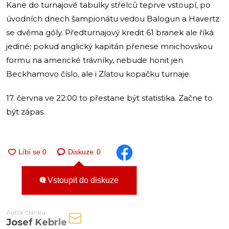
Kane do turnajové tabulky střelců teprve vstoupí, po
úvodních dnech šampionátu vedou Balogun a Havertz
se dvěma góly. Předturnajový kredit 61 branek ale říká
jediné: pokud anglický kapitán přenese mnichovskou
formu na americké trávníky, nebude honit jen
Beckhamovo číslo, ale i Zlatou kopačku turnaje.
17. června ve 22:00 to přestane být statistika. Začne to
být zápas.
Diskuze
0
Vstoupit do diskuze
Autor článku
Josef Kebrle