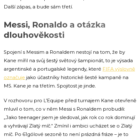
Další zápas, a bude sám třetí.
Messi, Ronaldo a otázka
dlouhověkosti
Spojení s Messim a Ronaldem nestojí na tom, že by
Kane mířil na svůj šestý světový šampionát, to je výsada
argentinské a portugalské legendy, které
FIFA výslovně
označuje
jako účastníky historické šesté kampaně na
MS. Kane je na třetím. Spojitost je jinde.
V rozhovoru pro L’Equipe před turnajem Kane otevřeně
mluvil o tom, co v něm Messi s Ronaldem probudili:
„Jako teenager jsem je sledoval, jak rok co rok dominují
a vyhrávají Zlatý míč.“ Zmínil i ambici ucházet se o Zlatý
míč. Po 61gólové sezoně to není prázdná fráze – je to