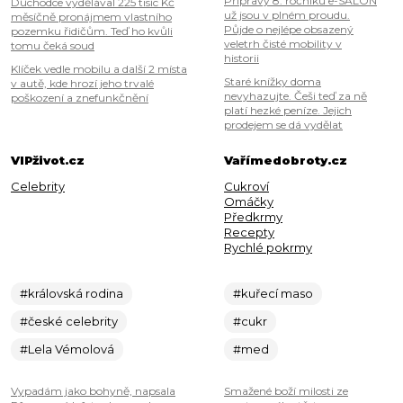
Přípravy 8. ročníku e-SALON
Důchodce vydělával 225 tisíc Kč
už jsou v plném proudu.
měsíčně pronájmem vlastního
Půjde o nejlépe obsazený
pozemku řidičům. Teď ho kvůli
veletrh čisté mobility v
tomu čeká soud
historii
Klíček vedle mobilu a další 2 místa
Staré knížky doma
v autě, kde hrozí jeho trvalé
nevyhazujte. Češi teď za ně
poškození a znefunkčnění
platí hezké peníze. Jejich
prodejem se dá vydělat
VIPživot.cz
Vařímedobroty.cz
Celebrity
Cukroví
Omáčky
Předkrmy
Recepty
Rychlé pokrmy
#královská rodina
#kuřecí maso
#české celebrity
#cukr
#Lela Vémolová
#med
Vypadám jako bohyně, napsala
Smažené boží milosti ze