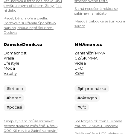
Pfauserová k fotce bez make-upu
smetanového těsta
s vyšpuleným břichem. Ženy jí za
Slaná nepečená roláda se
ni děkují
salámem a rajčaty
Padel, běh, moře a paella.
Masová bábovka se šunkou a
Borhyová si užívala Španělsko
sýrem
naplno, dokud nepřišel zlom.
Doslova
DámskýDeník.cz
MMAmag.cz
Domácnost
Zahraniční MMA
Krása
CZ/SK MMA
Lifestyle
Videa
Móda
UFC
Vztahy
KSW
#letadlo
#jiří procházka
#herec
#oktagon
#počasí
#ufc
Oneplay vám může strhávat
Joe Rogan přirovnal Mosese
peníze dvakrát měsíčně. Přes 6
Itaumu k Mikeu Tysonovi
000 Kč navíc a žádné varování
Polák může v UFC překonat