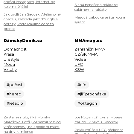
dnešní Instagram, internet by
Slaná nepečená roláda se
kolem něj šílel
salámem a rajčaty
Jak bydlí Jan Saudek: Ateliér plný
Masová bábovka se šunkou a
chaosu, zahrada jako džungle a
sýrem
obrazy, které Pavlína odmítá
prodat
DámskýDeník.cz
MMAmag.cz
Domácnost
Zahraniční MMA
Krása
CZ/SK MMA
Lifestyle
Videa
Móda
UFC
Vztahy
KSW
#počasí
#ufc
#herec
#jiří procházka
#letadlo
#oktagon
Ze sta na nulu, říká Monika
Joe Rogan přirovnal Mosese
Marešová. Leoš jí oznámil rozvod
Itaumu k Mikeu Tysonovi
v těhotenství, pak podle ní mizel
Polák může v UFC překonat
na dny k milence