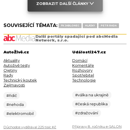
ZOBRAZIT DALŠÍ ČLÁNKY
SOUVISEJÍCÍ TÉMATA:
FK JABLONEC
HLÁŠKY
PETR RADA
Další portály spadající pod abcMedia
Network, s.r.o.
AutoŽivě.cz
Události247.cz
Aktuality
Domácí
Autoživě testy
Komentáře
Ojetiny
Rozhovory
Rady
Spotřebitel
Technický koutek
Technologie
Zajímavosti
#válka na ukrajině
#řidič
#česká republika
#nehoda
#zdražování
#elektromobil
Přípravy 8. ročníku e-SALON
Důchodce vydělával 225 tisíc Kč