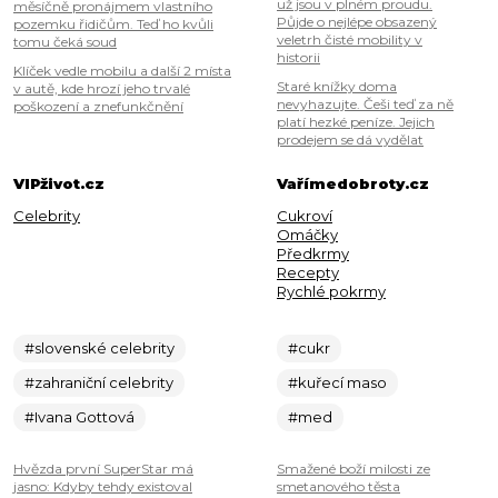
už jsou v plném proudu.
měsíčně pronájmem vlastního
Půjde o nejlépe obsazený
pozemku řidičům. Teď ho kvůli
veletrh čisté mobility v
tomu čeká soud
historii
Klíček vedle mobilu a další 2 místa
Staré knížky doma
v autě, kde hrozí jeho trvalé
nevyhazujte. Češi teď za ně
poškození a znefunkčnění
platí hezké peníze. Jejich
prodejem se dá vydělat
VIPživot.cz
Vařímedobroty.cz
Celebrity
Cukroví
Omáčky
Předkrmy
Recepty
Rychlé pokrmy
#slovenské celebrity
#cukr
#zahraniční celebrity
#kuřecí maso
#Ivana Gottová
#med
Hvězda první SuperStar má
Smažené boží milosti ze
jasno: Kdyby tehdy existoval
smetanového těsta