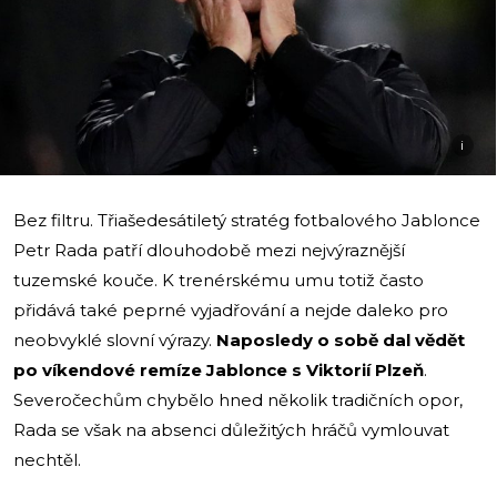
i
Bez filtru. Třiašedesátiletý stratég fotbalového Jablonce
Petr Rada patří dlouhodobě mezi nejvýraznější
tuzemské kouče. K trenérskému umu totiž často
přidává také peprné vyjadřování a nejde daleko pro
neobvyklé slovní výrazy.
Naposledy o sobě dal vědět
po víkendové remíze Jablonce s Viktorií Plzeň
.
Severočechům chybělo hned několik tradičních opor,
Rada se však na absenci důležitých hráčů vymlouvat
nechtěl.