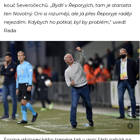
kouč Severočechů. „
Bydlí v Řeporyjích, tam je starosta
ten Novotný. Oni si rozumějí, ale já přes Řeporyje raději
nejezdím. Kdybych ho potkal, byl by problém
,“ uvedl
Rada.
i
Forma jabloneckého trenéra tak v jarní části nabírá na