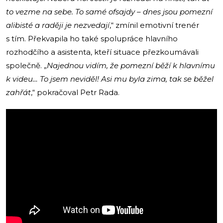
to vezme na sebe. To samé ofsajdy – dnes jsou pomezní
alibisté a raději je nezvedají
,“ zmínil emotivní trenér
s tím. Překvapila ho také spolupráce hlavního
rozhodčího a asistenta, kteří situace přezkoumávali
společně. „
Najednou vidím, že pomezní běží k hlavnímu
k videu… To jsem neviděl! Asi mu byla zima, tak se běžel
zahřát
,“ pokračoval Petr Rada.