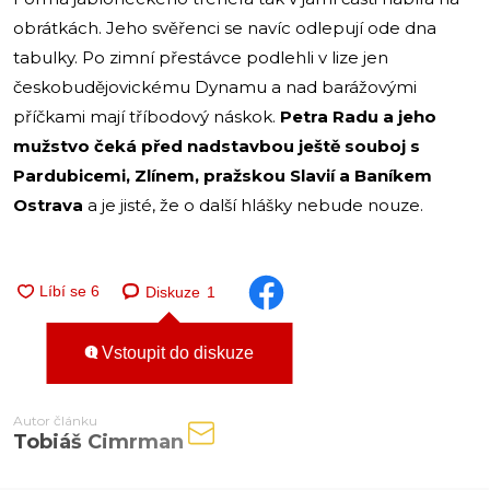
obrátkách. Jeho svěřenci se navíc odlepují ode dna
tabulky. Po zimní přestávce podlehli v lize jen
českobudějovickému Dynamu a nad barážovými
příčkami mají tříbodový náskok.
Petra Radu a jeho
mužstvo čeká před nadstavbou ještě souboj s
Pardubicemi, Zlínem, pražskou Slavií a Baníkem
Ostrava
a je jisté, že o další hlášky nebude nouze.
Diskuze
1
Vstoupit do diskuze
Autor článku
Tobiáš Cimrman