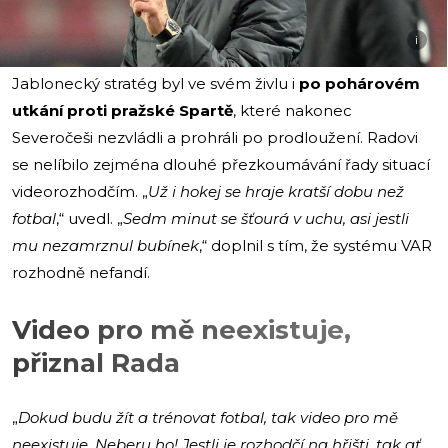
i
Jablonecký stratég byl ve svém živlu i
po pohárovém
utkání proti pražské Spartě
, které nakonec
Severočeši nezvládli a prohráli po prodloužení. Radovi
se nelíbilo zejména dlouhé přezkoumávání řady situací
videorozhodčím. „
Už i hokej se hraje kratší dobu než
fotbal
,“ uvedl. „
Sedm minut se šťourá v uchu, asi jestli
mu nezamrznul bubínek
,“ doplnil s tím, že systému VAR
rozhodně nefandí.
Video pro mě neexistuje,
přiznal Rada
„
Dokud budu žít a trénovat fotbal, tak video pro mě
neexistuje. Neberu ho! Jestli je rozhodčí na hřišti, tak ať