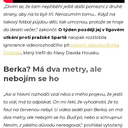
„
Divím se, že tam nepřiběhl ještě další pomezní z druhé
strany, aby na to byli tři. Nerozumím tomu… Když na
takový fotbal půjdou děti, tak umrznou, protože se hraje
do deseti večer
,“ zakončil.
O týden později jej v ligovém
utkání proti pražské Spartě
naopak rozzlobila
ignorance videorozhodčího při
ostrém zákroku Bořka
Dočkala
, který trefil do hlavy Davida Housku.
Berka? Má dva metry, ale
nebojím se ho
„
Asi si hlavní rozhodčí vzal něco z mého projevu, že jestli
to vidí, má to odpískat. On mi řekl, že vyhodnotil, že to
faul na červenou nebyl. U videa seděl pan Berka, on má
dva metry, ale nebojím se ho. Buď pil, nebo si schrupnul.
Nevím, z jakého důvodu nereagoval
,“ prohlásil vytočený