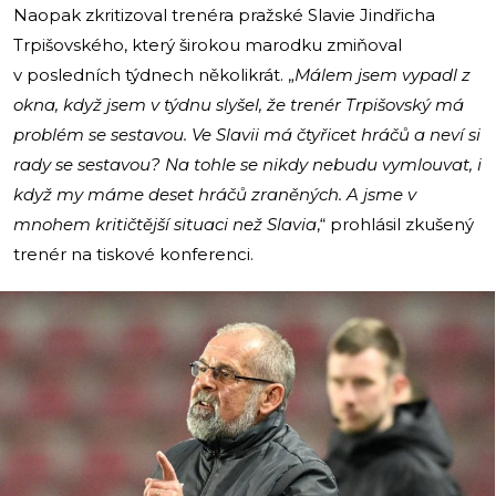
Naopak zkritizoval trenéra pražské Slavie Jindřicha
Trpišovského, který širokou marodku zmiňoval
v posledních týdnech několikrát. „
Málem jsem vypadl z
okna, když jsem v týdnu slyšel, že trenér Trpišovský má
problém se sestavou. Ve Slavii má čtyřicet hráčů a neví si
rady se sestavou? Na tohle se nikdy nebudu vymlouvat, i
když my máme deset hráčů zraněných. A jsme v
mnohem kritičtější situaci než Slavia
,“ prohlásil zkušený
trenér na tiskové konferenci.