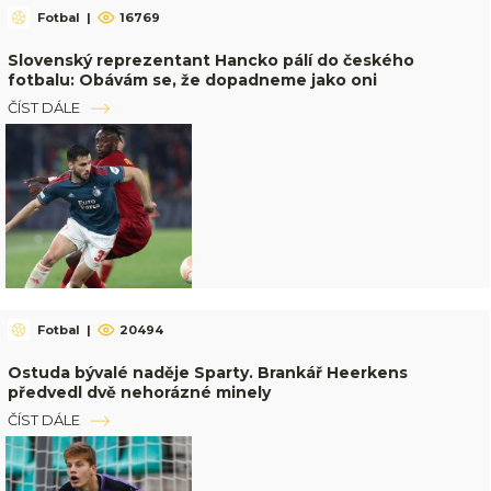
Fotbal
|
16769
Slovenský reprezentant Hancko pálí do českého
fotbalu: Obávám se, že dopadneme jako oni
ČÍST DÁLE
Fotbal
|
20494
Ostuda bývalé naděje Sparty. Brankář Heerkens
předvedl dvě nehorázné minely
ČÍST DÁLE