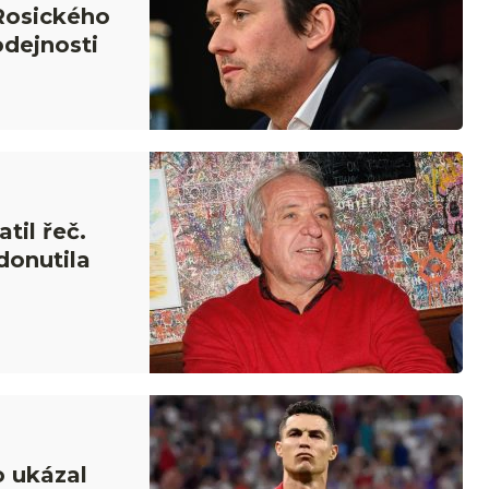
Rosického
odejnosti
til řeč.
donutila
 ukázal