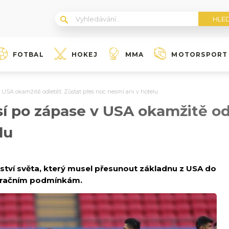
FOTBAL
HOKEJ
MMA
MOTORSPORT
 v USA okamžitě odletět. Zůstat přes noc nesmí ani v hotelu
usí po zápase v USA okamžitě od
lu
vství světa, který musel přesunout základnu z USA do
igračním podmínkám.