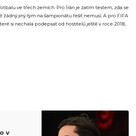
fotbalu ve třech zemích. Pro Írán je zatím testem, zda se
ré žádný jiný tým na šampionátu řešit nemusí. A pro FIFA
 které si nechala podepsat od hostitelů ještě v roce 2018,
o v