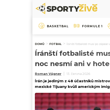
BASKETBAL
FORMULE 1
DOMŮ
FOTBAL
Íránští fotbalisté musí po zápase
Íránští fotbalisté m
noc nesmí ani v hote
Roman Vágner
13. června 2026
Írán je jediným z 48 účastníků mistro
mexické Tijuany kvůli americkým im