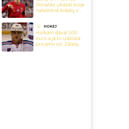
Ronaldo ukázal svoje
naleštěné krásky v
hodnotě půl miliardy
HOKEJ
Holkám dával 500
euro a já to udělala
pro jeho oči. Zálety
slovenského
reprezentanta
Gáboríka