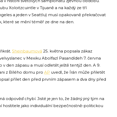
má v historii světových šampionátů zjevnou obdobu.
ubu Xoloitzcuintle v Tijuaně a na každý ze tří
ngeles a jeden v Seattlu) musí opakovaně překračovat
, které se mění téměř ze dne na den.
ikrát.
Sheinbaumová
25. května popsala zákaz
velvyslanec v Mexiku Abolfazl Pasandídeh 7. června
o v den zápasu a musí odletět ještě tentýž den. A 9.
liani z Bílého domu pro
AP
uvedl, že Írán může přiletět
opsal přílet den před prvním zápasem a dva dny před
 odpověď chybí. Jisté je jen to, že žádný jiný tým na
í hostitele jako individuální bezpečnostně-politickou