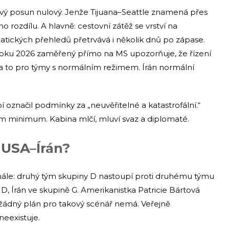
sový posun nulový. Jenže Tijuana–Seattle znamená přes
o rozdílu. A hlavně: cestovní zátěž se vrství na
tických přehledů přetrvává i několik dnů po zápase.
roku 2026 zaměřený přímo na MS upozorňuje, že řízení
, a to pro týmy s normálním režimem. Írán normální
 označil podmínky za „neuvěřitelné a katastrofální.“
tím minimum. Kabina mlčí, mluví svaz a diplomaté.
 USA–Írán?
nále: druhý tým skupiny D nastoupí proti druhému týmu
 D, Írán ve skupině G. Amerikanistka Patricie Bártová
FA žádný plán pro takový scénář nemá. Veřejně
neexistuje.