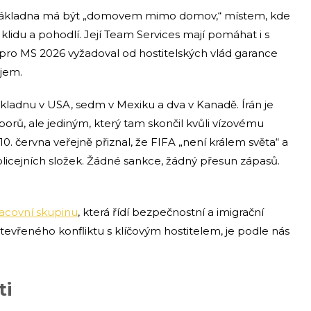
á základna má být „domovem mimo domov,“ místem, kde
 klidu a pohodlí. Její Team Services mají pomáhat i s
s pro MS 2026 vyžadoval od hostitelských vlád garance
jem.
ákladnu v USA, sedm v Mexiku a dva v Kanadě. Írán je
rů, ale jediným, který tam skončil kvůli vízovému
0. června veřejně přiznal, že FIFA „není králem světa“ a
licejních složek. Žádné sankce, žádný přesun zápasů.
acovní skupinu
, která řídí bezpečnostní a imigrační
evřeného konfliktu s klíčovým hostitelem, je podle nás
.
ti