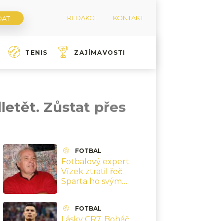
REDAKCE
KONTAKT
TENIS
ZAJÍMAVOSTI
letět. Zůstat přes
FOTBAL
Fotbalový expert
Vízek ztratil řeč.
Sparta ho svým
výkonem donutila
jenom chválit
FOTBAL
Lásky CR7. Boháč