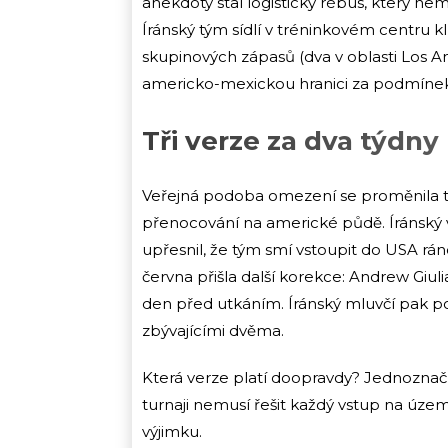
anekdoty stal logistický rébus, který ne
Íránský tým sídlí v tréninkovém centru kl
skupinových zápasů (dva v oblasti Los A
americko-mexickou hranici za podmínek
Tři verze za dva týdny
Veřejná podoba omezení se proměnila tř
přenocování na americké půdě. Íránský 
upřesnil, že tým smí vstoupit do USA rán
června přišla další korekce: Andrew Giu
den před utkáním. Íránský mluvčí pak p
zbývajícími dvěma.
Která verze platí doopravdy? Jednoznačná
turnaji nemusí řešit každý vstup na územ
výjimku.