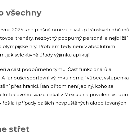
ro všechny
rvna 2025 sice plošně omezuje vstup íránských občanů,
tovce, trenéry, nezbytný podpůrný personál a nejbližší
bo olympijské hry. Problém tedy není v absolutním
m, jak selektivně úřady výjimku aplikují.
aséři a část podpůrného týmu. Část funkcionářů a
a. A fanoušci sportovní výjimku nemají vůbec, vstupenka
ění přes hranici. Írán přitom není jediný, koho se
 fotbalového svazu čekal v Mexiku na povolení vstupu
A řešila i případy dalších nevpuštěných akreditovaných
ne střet