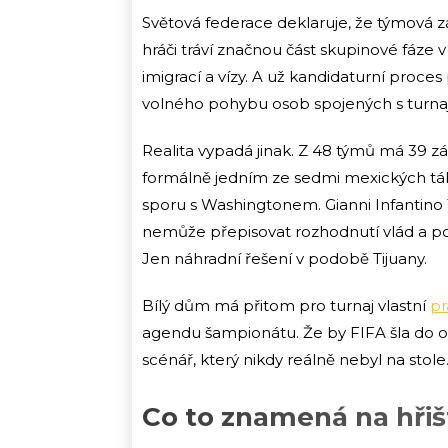
Světová federace deklaruje, že týmov
hráči tráví značnou část skupinové fáze v
imigrací a vízy. A už kandidaturní proce
volného pohybu osob spojených s turna
Realita vypadá jinak. Z 48 týmů má 39 z
formálně jedním ze sedmi mexických tábo
sporu s Washingtonem. Gianni Infantino 1
nemůže přepisovat rozhodnutí vlád a po
Jen náhradní řešení v podobě Tijuany.
Bílý dům má přitom pro turnaj vlastní
pr
agendu šampionátu. Že by FIFA šla do ot
scénář, který nikdy reálně nebyl na stole
Co to znamená na hřiš