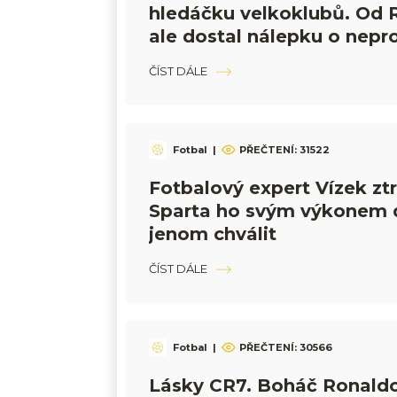
hledáčku velkoklubů. Od 
ale dostal nálepku o nepr
ČÍST DÁLE
Fotbal
|
PŘEČTENÍ:
31522
Fotbalový expert Vízek ztra
Sparta ho svým výkonem 
jenom chválit
ČÍST DÁLE
Fotbal
|
PŘEČTENÍ:
30566
Lásky CR7. Boháč Ronaldo