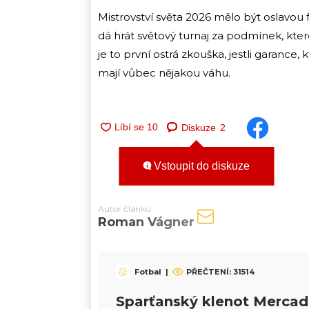
Mistrovství světa 2026 mělo být oslavou 
dá hrát světový turnaj za podmínek, kte
je to první ostrá zkouška, jestli garance,
mají vůbec nějakou váhu.
Diskuze
2
Vstoupit do diskuze
Autor článku
Roman Vágner
Fotbal
|
PŘEČTENÍ:
31514
Sparťanský klenot Mercad