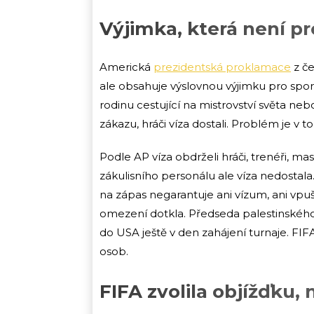
Výjimka, která není p
Americká
prezidentská proklamace
z če
ale obsahuje výslovnou výjimku pro spor
rodinu cestující na mistrovství světa ne
zákazu, hráči víza dostali. Problém je v to
Podle AP víza obdrželi hráči, trenéři, m
zákulisního personálu ale víza nedostal
na zápas negarantuje ani vízum, ani vpušt
omezení dotkla. Předseda palestinského
do USA ještě v den zahájení turnaje. FIF
osob.
FIFA zvolila objížďku, 