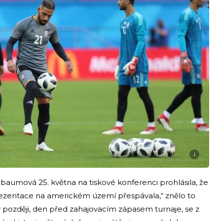
i
aumová 25. května na tiskové konferenci prohlásila, že
prezentace na americkém území přespávala,“ znělo to
 později, den před zahajovacím zápasem turnaje, se z