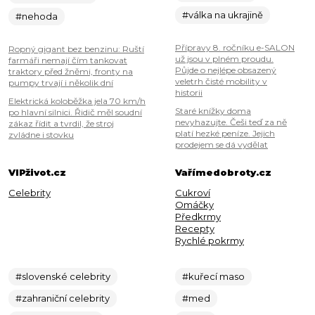
#válka na ukrajině
#nehoda
Přípravy 8. ročníku e-SALON
Ropný gigant bez benzinu: Ruští
už jsou v plném proudu.
farmáři nemají čím tankovat
Půjde o nejlépe obsazený
traktory před žněmi, fronty na
veletrh čisté mobility v
pumpy trvají i několik dní
historii
Elektrická koloběžka jela 70 km/h
Staré knížky doma
po hlavní silnici. Řidič měl soudní
nevyhazujte. Češi teď za ně
zákaz řídit a tvrdil, že stroj
platí hezké peníze. Jejich
zvládne i stovku
prodejem se dá vydělat
VIPživot.cz
Vařímedobroty.cz
Celebrity
Cukroví
Omáčky
Předkrmy
Recepty
Rychlé pokrmy
#slovenské celebrity
#kuřecí maso
#zahraniční celebrity
#med