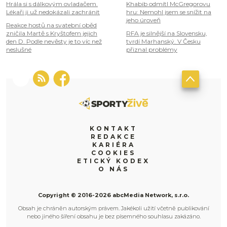
Hrála si s dálkovým ovladačem.
Khabib odmítl McGregorovu
Lékaři ji už nedokázali zachránit
hru: Nemohl jsem se snížit na
jeho úroveň
Reakce hostů na svatební oběd
zničila Martě s Kryštofem jejich
RFA je silnější na Slovensku,
den D. Podle nevěsty je to víc než
tvrdí Marhanský. V Česku
neslušné
přiznal problémy
KONTAKT
REDAKCE
KARIÉRA
COOKIES
ETICKÝ KODEX
O NÁS
Copyright © 2016-2026 abcMedia Network, s.r.o.
Obsah je chráněn autorským právem. Jakékoli užití včetně publikování
nebo jiného šíření obsahu je bez písemného souhlasu zakázáno.