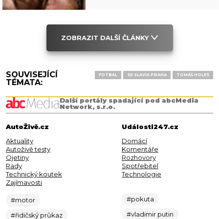
ZOBRAZIT DALŠÍ ČLÁNKY
SOUVISEJÍCÍ
FOTBAL
SK SLAVIA PRAHA
TOMÁŠ HOLEŠ
TÉMATA:
Další portály spadající pod abcMedia
Network, s.r.o.
AutoŽivě.cz
Události247.cz
Aktuality
Domácí
Autoživě testy
Komentáře
Ojetiny
Rozhovory
Rady
Spotřebitel
Technický koutek
Technologie
Zajímavosti
#pokuta
#motor
#vladimir putin
#řidičský průkaz