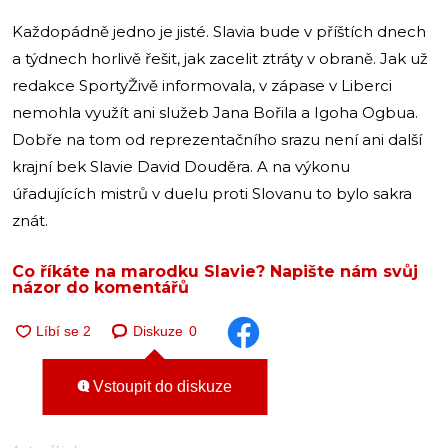
Každopádně jedno je jisté. Slavia bude v příštích dnech
a týdnech horlivě řešit, jak zacelit ztráty v obraně. Jak už
redakce SportyŽivě informovala, v zápase v Liberci
nemohla využít ani služeb Jana Bořila a Igoha Ogbua.
Dobře na tom od reprezentačního srazu není ani další
krajní bek Slavie David Douděra. A na výkonu
úřadujících mistrů v duelu proti Slovanu to bylo sakra
znát.
Co říkáte na marodku Slavie? Napište nám svůj
názor do komentářů
Diskuze
0
Vstoupit do diskuze