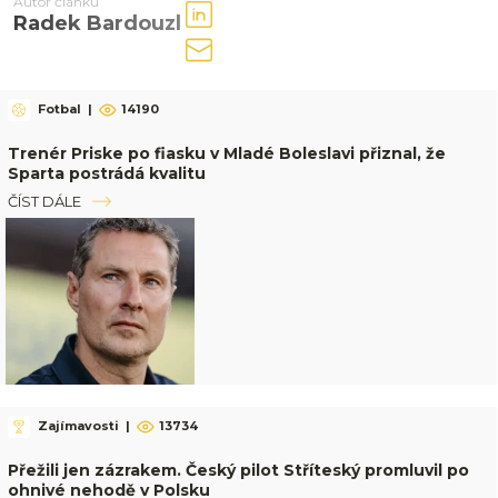
Autor článku
Radek Bardouzl
Fotbal
|
14190
Trenér Priske po fiasku v Mladé Boleslavi přiznal, že
Sparta postrádá kvalitu
ČÍST DÁLE
Zajímavosti
|
13734
Přežili jen zázrakem. Český pilot Stříteský promluvil po
ohnivé nehodě v Polsku