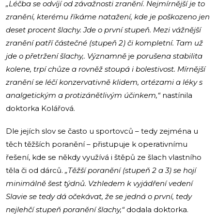
„Léčba se odvíjí od závažnosti zranění
.
Nejmírnější je to
zranění, kterému říkáme natažení, kde je poškozeno jen
deset procent šlachy. Jde o první stupeň. Mezi vážnější
zranění patří částečné (stupeň 2) či kompletní. Tam už
jde o přetržení šlachy,
.
Významně
je
porušena stabilita
kolene, trpí chůze a rovněž stoupá i bolestivost. Mírnější
zranění se léčí konzervativně klidem, ortézami a léky s
analgetickým a protizánětlivým účinkem,“
nastínila
doktorka Kolářová.
Dle jejích slov se často u sportovců – tedy zejména u
těch těžších poranění – přistupuje k operativnímu
řešení, kde se někdy využívá i štěpů ze šlach vlastního
těla či od dárců.
„Těžší poranění (stupeň 2 a 3) se hojí
minimálně šest týdnů. Vzhledem k vyjádření vedení
Slavie se tedy dá očekávat, že se jedná o první, tedy
nejlehčí stupeň poranění šlachy,“
dodala doktorka.