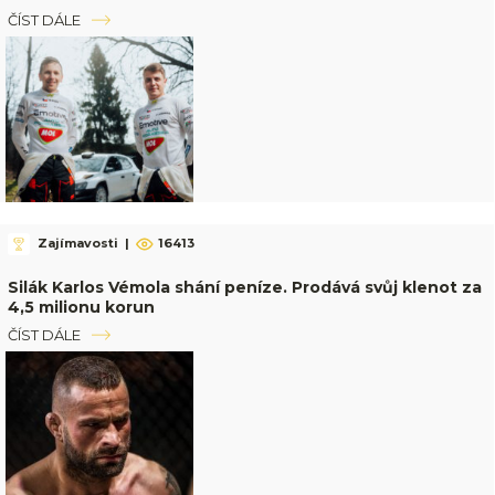
ČÍST DÁLE
Zajímavosti
|
16413
Silák Karlos Vémola shání peníze. Prodává svůj klenot za
4,5 milionu korun
ČÍST DÁLE