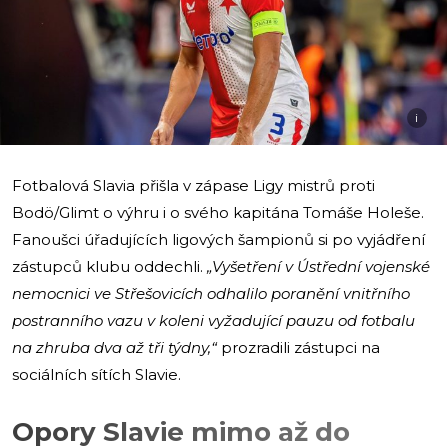
i
Fotbalová Slavia přišla v zápase Ligy mistrů proti
Bodö/Glimt o výhru i o svého kapitána Tomáše Holeše.
Fanoušci úřadujících ligových šampionů si po vyjádření
zástupců klubu oddechli.
„Vyšetření v Ústřední vojenské
nemocnici ve Střešovicích odhalilo poranění vnitřního
postranního vazu v koleni vyžadující pauzu od fotbalu
na zhruba dva až tři týdny,“
prozradili zástupci na
sociálních sítích Slavie.
Opory Slavie mimo až do