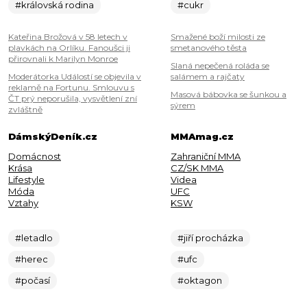
#královská rodina
#cukr
Kateřina Brožová v 58 letech v
Smažené boží milosti ze
plavkách na Orlíku. Fanoušci ji
smetanového těsta
přirovnali k Marilyn Monroe
Slaná nepečená roláda se
Moderátorka Událostí se objevila v
salámem a rajčaty
reklamě na Fortunu. Smlouvu s
Masová bábovka se šunkou a
ČT prý neporušila, vysvětlení zní
sýrem
zvláštně
DámskýDeník.cz
MMAmag.cz
Domácnost
Zahraniční MMA
Krása
CZ/SK MMA
Lifestyle
Videa
Móda
UFC
Vztahy
KSW
#letadlo
#jiří procházka
#herec
#ufc
#počasí
#oktagon