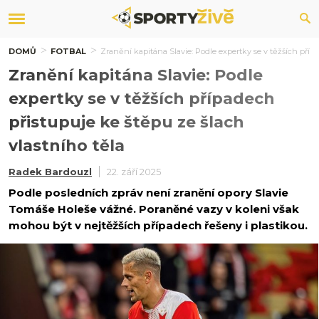
DOMŮ
FOTBAL
Zranění kapitána Slavie: Podle expertky se v těžších přípa
Zranění kapitána Slavie: Podle
expertky se v těžších případech
přistupuje ke štěpu ze šlach
vlastního těla
Radek Bardouzl
22. září 2025
Podle posledních zpráv není zranění opory Slavie
Tomáše Holeše vážné. Poraněné vazy v koleni však
mohou být v nejtěžších případech řešeny i plastikou.