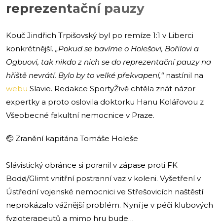
reprezentační pauzy
Kouč Jindřich Trpišovský byl po remíze 1:1 v Liberci
konkrétnější.
„Pokud se bavíme o Holešovi, Bořilovi a
Ogbuovi, tak nikdo z nich se do reprezentační pauzy na
hřiště nevrátí. Bylo by to velké překvapení,“
nastínil na
webu
Slavie. Redakce SportyŽivě chtěla znát názor
expertky a proto oslovila doktorku Hanu Kolářovou z
Všeobecné fakultní nemocnice v Praze.
🤕 Zranění kapitána Tomáše Holeše
Slávistický obránce si poranil v zápase proti FK
Bodø/Glimt vnitřní postranní vaz v koleni. Vyšetření v
Ústřední vojenské nemocnici ve Střešovicích naštěstí
neprokázalo vážnější problém. Nyní je v péči klubových
fyzioterapeutů a mimo hru bude…