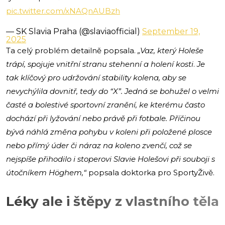
pic.twitter.com/xNAQnAUBzh
— SK Slavia Praha (@slaviaofficial)
September 19,
2025
Ta celý problém detailně popsala.
„Vaz, který Holeše
trápí, spojuje vnitřní stranu stehenní a holení kosti
.
Je
tak klíčový pro udržování stability kolena, aby se
nevychýlila dovnitř, tedy do “X”. Jedná se bohužel o velmi
časté a bolestivé sportovní zranění, ke kterému často
dochází při lyžování nebo právě při fotbale. Příčinou
bývá náhlá změna pohybu v koleni při položené plosce
nebo přímý úder či náraz na koleno zvenčí, což se
nejspíše přihodilo i stoperovi Slavie Holešovi při souboji s
útočníkem Höghem,“
popsala doktorka pro SportyŽivě.
Léky ale i štěpy z vlastního těla