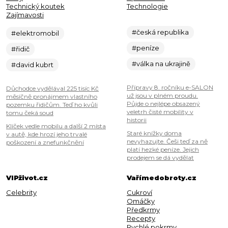
Technický koutek
Technologie
Zajímavosti
#česká republika
#elektromobil
#peníze
#řidič
#válka na ukrajině
#david kubrt
Přípravy 8. ročníku e-SALON
Důchodce vydělával 225 tisíc Kč
už jsou v plném proudu.
měsíčně pronájmem vlastního
Půjde o nejlépe obsazený
pozemku řidičům. Teď ho kvůli
veletrh čisté mobility v
tomu čeká soud
historii
Klíček vedle mobilu a další 2 místa
Staré knížky doma
v autě, kde hrozí jeho trvalé
nevyhazujte. Češi teď za ně
poškození a znefunkčnění
platí hezké peníze. Jejich
prodejem se dá vydělat
VIPživot.cz
Vařímedobroty.cz
Celebrity
Cukroví
Omáčky
Předkrmy
Recepty
Rychlé pokrmy