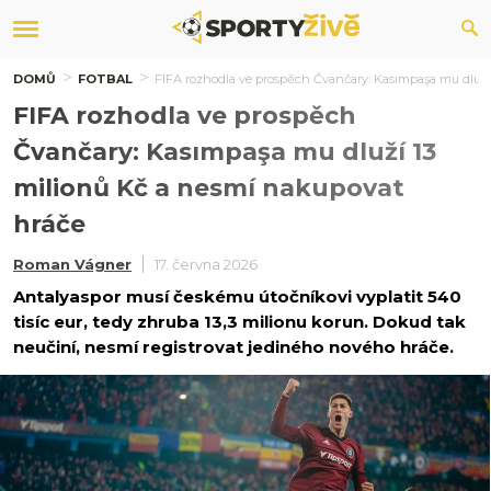
DOMŮ
FOTBAL
FIFA rozhodla ve prospěch Čvančary: Kasımpaşa mu dluží
FIFA rozhodla ve prospěch
Čvančary: Kasımpaşa mu dluží 13
milionů Kč a nesmí nakupovat
hráče
Roman Vágner
17. června 2026
Antalyaspor musí českému útočníkovi vyplatit 540
tisíc eur, tedy zhruba 13,3 milionu korun. Dokud tak
neučiní, nesmí registrovat jediného nového hráče.