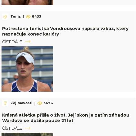
Tenis
|
8433
Potrestaná tenistka Vondroušová napsala vzkaz, který
naznačuje konec kariéry
ČÍST DÁLE
Zajímavosti
|
3476
Krásná atletka přišla o život. Její skon je zatím záhadou,
Wardová se dožila pouze 21 let
ČÍST DÁLE