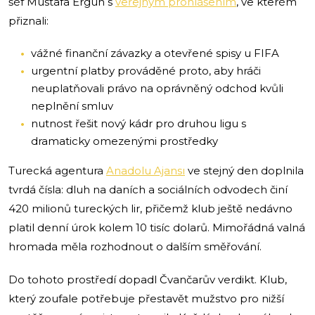
šéf Mustafa Ergün s
veřejným prohlášením
, ve kterém
přiznali:
vážné finanční závazky a otevřené spisy u FIFA
urgentní platby prováděné proto, aby hráči
neuplatňovali právo na oprávněný odchod kvůli
neplnění smluv
nutnost řešit nový kádr pro druhou ligu s
dramaticky omezenými prostředky
Turecká agentura
Anadolu Ajansı
ve stejný den doplnila
tvrdá čísla: dluh na daních a sociálních odvodech činí
420 milionů tureckých lir, přičemž klub ještě nedávno
platil denní úrok kolem 10 tisíc dolarů. Mimořádná valná
hromada měla rozhodnout o dalším směřování.
Do tohoto prostředí dopadl Čvančarův verdikt. Klub,
který zoufale potřebuje přestavět mužstvo pro nižší