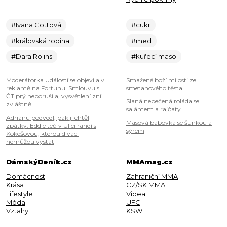
#Ivana Gottová
#cukr
#královská rodina
#med
#Dara Rolins
#kuřecí maso
Moderátorka Událostí se objevila v
Smažené boží milosti ze
reklamě na Fortunu. Smlouvu s
smetanového těsta
ČT prý neporušila, vysvětlení zní
Slaná nepečená roláda se
zvláštně
salámem a rajčaty
Adrianu podvedl, pak ji chtěl
Masová bábovka se šunkou a
zpátky. Eddie teď v Ulici randí s
sýrem
Kokešovou, kterou diváci
nemůžou vystát
DámskýDeník.cz
MMAmag.cz
Domácnost
Zahraniční MMA
Krása
CZ/SK MMA
Lifestyle
Videa
Móda
UFC
Vztahy
KSW