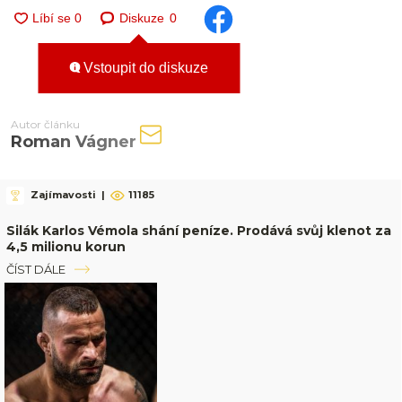
Diskuze
0
Vstoupit do diskuze
Autor článku
Roman Vágner
Zajímavosti
|
11185
Silák Karlos Vémola shání peníze. Prodává svůj klenot za
4,5 milionu korun
ČÍST DÁLE