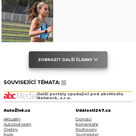
ZOBRAZIT DALŠÍ ČLÁNKY
SOUVISEJÍCÍ TÉMATA:
Další portály spadající pod abcMedia
Network, s.r.o.
AutoŽivě.cz
Události247.cz
Aktuality
Domácí
Autoživě testy
Komentáře
Ojetiny
Rozhovory
Rady
Spotřebitel