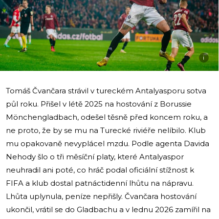
i
Tomáš Čvančara strávil v tureckém Antalyasporu sotva
půl roku. Přišel v létě 2025 na hostování z Borussie
Mönchengladbach, odešel těsně před koncem roku, a
ne proto, že by se mu na Turecké riviéře nelíbilo. Klub
mu opakovaně nevyplácel mzdu. Podle agenta Davida
Nehody šlo o tři měsíční platy, které Antalyaspor
neuhradil ani poté, co hráč podal oficiální stížnost k
FIFA a klub dostal patnáctidenní lhůtu na nápravu.
Lhůta uplynula, peníze nepřišly. Čvančara hostování
ukončil, vrátil se do Gladbachu a v lednu 2026 zamířil na