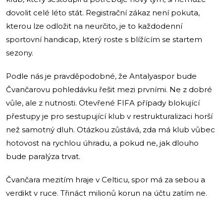
dovolit celé léto stát. Registrační zákaz není pokuta,
kterou lze odložit na neurčito, je to každodenní
sportovní handicap, který roste s blížícím se startem
sezony.
Podle nás je pravděpodobné, že Antalyaspor bude
Čvančarovu pohledávku řešit mezi prvními. Ne z dobré
vůle, ale z nutnosti. Otevřené FIFA případy blokující
přestupy je pro sestupující klub v restrukturalizaci horší
než samotný dluh. Otázkou zůstává, zda má klub vůbec
hotovost na rychlou úhradu, a pokud ne, jak dlouho
bude paralýza trvat.
Čvančara mezitím hraje v Celticu, spor má za sebou a
verdikt v ruce. Třináct milionů korun na účtu zatím ne.