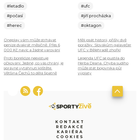
#letadlo
#ufc
#počasí
#jiří procházka
#herec
#oktagon
Oneplay vám může strhávat
Měli psát historii, přišly dvě
peníze dvakrát měsíčně. Přes 6
porážky. Slovákům galavečer
000 Kč navíc a žádné varování
UFC v Bělehradě zhořkl
Proti borelióze neexistuje
Legenda UFC se pustila do
očkování. Jediné, co vás chrání, je
Herba Deana. Chyba sudího
správné vytáhnutí klíštěte.
může stát bojovníka půl
Většina Čechů to dělá špatně
výplaty
KONTAKT
REDAKCE
KARIÉRA
COOKIES