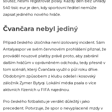
soutěž, nesmí registrovat posily. Každý den bez úhrady
540 tisíc eur je den, kdy sportovní ředitel nemůže
zapsat jediného nového hráče.
Čvančara nebyl jediný
Případ českého útočníka není izolovaný incident. Sám
Antalyaspor ve svém červnovém prohlášení přiznal, že
prováděl nouzové platby právě proto, aby zabránil
dalším hráčům v oprávněném odchodu, tedy přesně v
tom scénáři, který Čvančara využil o půl roku dříve.
Obdobným způsobem z klubu odešel i kosovský
záložník Zymer Bytyqi. Lokální média psala o více
aktivních řízeních u FIFA najednou.
Pro českého fotbalistu je verdikt důležitý i jako
precedent. Potvrzuje, že spor o nevyplacené mzdy v