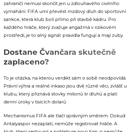
zahraničí nemusí skončit jen u zdlouhavého civilního
vymáhání. FIFA umí převést mzdový dluh do sportovní
sankce, která klub bolí přímo při stavbě kádru. Pro
každého hráče, který zvažuje angažmá v rizikovém
prostředí, je to silný signál: pravidla fungují a mají zuby.
Dostane Čvančara skutečně
zaplaceno?
To je otázka, na kterou verdikt sám o sobě neodpovídá.
Právní výhra a reálné inkaso jsou dvě různé věci, zvlášť u
klubu, který přiznává stovky milionů lir dluhů a platí
denní úroky v tisících dolarů.
Mechanismus FIFA ale tlačí správným směrem. Dokud
Antalyaspor nezaplatí, nemůže registrovat hráče. A
klub, který sestoupil a potřebuje nový tým, si nemůže