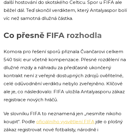
další hostování do skotského Celticu. Spor u FIFA ale
běžel dál. Teď skončil verdiktem, který Antalyaspor bolí
víc než samotná dlužná částka.
Co přesně FIFA rozhodla
Komora pro řešení sporů přiznala Čvančarovi celkem
540 tisíc eur včetně kompenzace. Přesné rozdělení na
dlužné mzdy a náhradu za předčasně ukončený
kontrakt není z veřejně dostupných zdrojů ověřitelné,
celé odůvodnění verdiktu nebylo zveřejněno. Klíčové
ale je, co následovalo: FIFA uložila Antalyasporu zákaz
registrace nových hráčů.
Ve slovníku FIFA to neznamená jen „nesmíte nikoho
koupit“. Podle
oficiálního vysvětlení FIFA
jde o plošný
zákaz registrovat nové fotbalisty, národně i