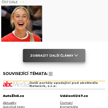
ČÍST DÁLE
ZOBRAZIT DALŠÍ ČLÁNKY
SOUVISEJÍCÍ TÉMATA:
Další portály spadající pod abcMedia
Network, s.r.o.
AutoŽivě.cz
Události247.cz
Aktuality
Domácí
Autoživě testy
Komentáře