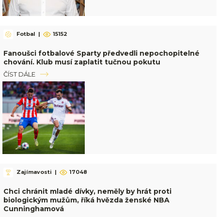
Fotbal
|
15152
Fanoušci fotbalové Sparty předvedli nepochopitelné
chování. Klub musí zaplatit tučnou pokutu
ČÍST DÁLE
Zajímavosti
|
17048
Chci chránit mladé dívky, neměly by hrát proti
biologickým mužům, říká hvězda ženské NBA
Cunninghamová