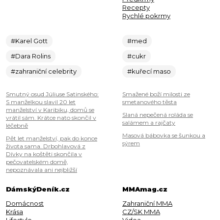
Recepty
Rychlé pokrmy
#Karel Gott
#med
#Dara Rolins
#cukr
#zahraniční celebrity
#kuřecí maso
Smutný osud Júliuse Satinského:
Smažené boží milosti ze
S manželkou slavil 20 let
smetanového těsta
manželství v Karibiku, domů se
Slaná nepečená roláda se
vrátil sám. Krátce nato skončil v
salámem a rajčaty
léčebně
Masová bábovka se šunkou a
Pět let manželství, pak do konce
sýrem
života sama. Drbohlavová z
Dívky na koštěti skončila v
pečovatelském domě,
nepoznávala ani nejbližší
DámskýDeník.cz
MMAmag.cz
Domácnost
Zahraniční MMA
Krása
CZ/SK MMA