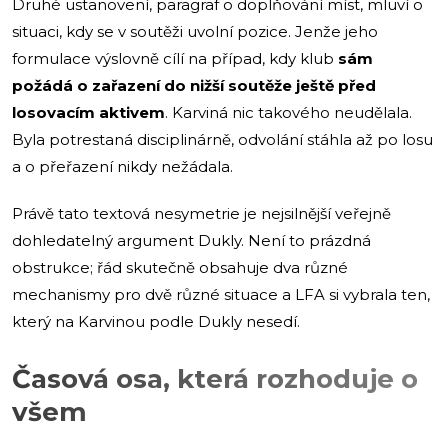
Druhé ustanovení, paragraf o doplňování míst, mluví o
situaci, kdy se v soutěži uvolní pozice. Jenže jeho
formulace výslovně cílí na případ, kdy klub
sám
požádá o zařazení do nižší soutěže ještě před
losovacím aktivem
. Karviná nic takového neudělala.
Byla potrestaná disciplinárně, odvolání stáhla až po losu
a o přeřazení nikdy nežádala.
Právě tato textová nesymetrie je nejsilnější veřejně
dohledatelný argument Dukly. Není to prázdná
obstrukce; řád skutečně obsahuje dva různé
mechanismy pro dvě různé situace a LFA si vybrala ten,
který na Karvinou podle Dukly nesedí.
Časová osa, která rozhoduje o
všem