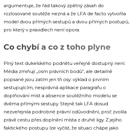
argumentuje, že řád takový zpětný zásah do
rozlosované soutěže nezná a že LFA de facto vytvořila
model dvou přímých sestupů a dvou přímých postupů,
pro který v pravidlech není opora.
Co chybí a co z toho plyne
Plný text dukelského podnětu veřejně dostupný není.
Média zmiňují „osm právních bodů“, ale detailně
popsané jsou zatím jen tři osy: výklad o prvním
sestupujícím, nesprávná aplikace paragrafu o
doplňování míst a absence soutěžního modelu se
dvěma přímými sestupy. Stejně tak LFA dosud
nezveřejnila podrobné právní odůvodnění, proč zvolila
právě cestu přes doplnění místa z druhé ligy. Z jejího
faktického postupu lze vyčíst, že situaci chápe jako