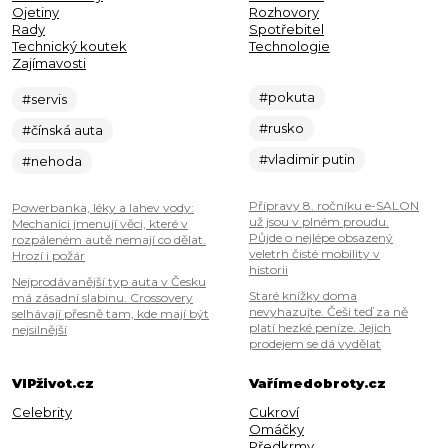
Ojetiny
Rozhovory
Rady
Spotřebitel
Technický koutek
Technologie
Zajímavosti
#pokuta
#servis
#rusko
#čínská auta
#vladimir putin
#nehoda
Přípravy 8. ročníku e-SALON
Powerbanka, léky a lahev vody:
už jsou v plném proudu.
Mechanici jmenují věci, které v
Půjde o nejlépe obsazený
rozpáleném autě nemají co dělat.
veletrh čisté mobility v
Hrozí i požár
historii
Nejprodávanější typ auta v Česku
Staré knížky doma
má zásadní slabinu. Crossovery
nevyhazujte. Češi teď za ně
selhávají přesně tam, kde mají být
platí hezké peníze. Jejich
nejsilnější
prodejem se dá vydělat
VIPživot.cz
Vařímedobroty.cz
Celebrity
Cukroví
Omáčky
Předkrmy