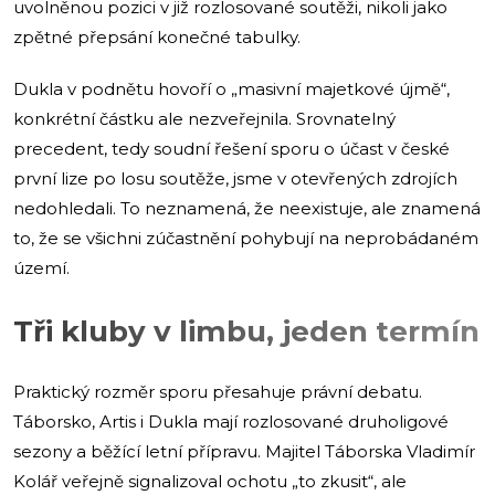
uvolněnou pozici v již rozlosované soutěži, nikoli jako
zpětné přepsání konečné tabulky.
Dukla v podnětu hovoří o „masivní majetkové újmě“,
konkrétní částku ale nezveřejnila. Srovnatelný
precedent, tedy soudní řešení sporu o účast v české
první lize po losu soutěže, jsme v otevřených zdrojích
nedohledali. To neznamená, že neexistuje, ale znamená
to, že se všichni zúčastnění pohybují na neprobádaném
území.
Tři kluby v limbu, jeden termín
Praktický rozměr sporu přesahuje právní debatu.
Táborsko, Artis i Dukla mají rozlosované druholigové
sezony a běžící letní přípravu. Majitel Táborska Vladimír
Kolář veřejně signalizoval ochotu „to zkusit“, ale