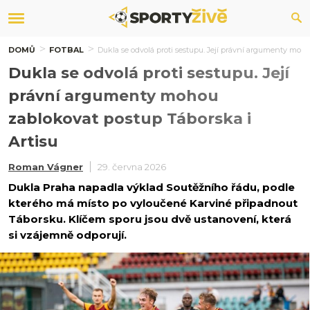
DOMŮ
FOTBAL
Dukla se odvolá proti sestupu. Její právní argumenty moho
Dukla se odvolá proti sestupu. Její
právní argumenty mohou
zablokovat postup Táborska i
Artisu
Roman Vágner
29. června 2026
Dukla Praha napadla výklad Soutěžního řádu, podle
kterého má místo po vyloučené Karviné připadnout
Táborsku. Klíčem sporu jsou dvě ustanovení, která
si vzájemně odporují.