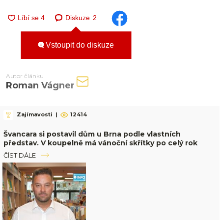
Diskuze
2
Vstoupit do diskuze
Autor článku
Roman Vágner
Zajímavosti
|
12414
Švancara si postavil dům u Brna podle vlastních
představ. V koupelně má vánoční skřítky po celý rok
ČÍST DÁLE