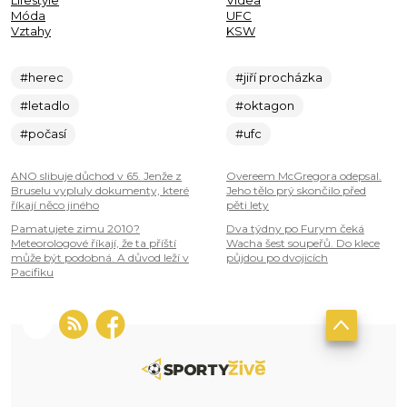
Lifestyle
Videa
Móda
UFC
Vztahy
KSW
#herec
#jiří procházka
#letadlo
#oktagon
#počasí
#ufc
ANO slibuje důchod v 65. Jenže z
Overeem McGregora odepsal.
Bruselu vypluly dokumenty, které
Jeho tělo prý skončilo před
říkají něco jiného
pěti lety
Pamatujete zimu 2010?
Dva týdny po Furym čeká
Meteorologové říkají, že ta příští
Wacha šest soupeřů. Do klece
může být podobná. A důvod leží v
půjdou po dvojicích
Pacifiku