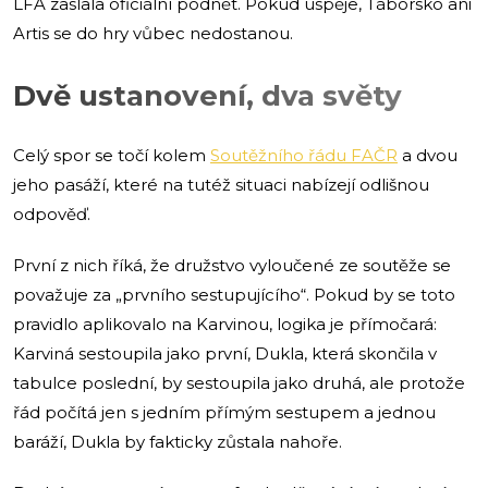
LFA zaslala oficiální podnět. Pokud uspěje, Táborsko ani
Artis se do hry vůbec nedostanou.
Dvě ustanovení, dva světy
Celý spor se točí kolem
Soutěžního řádu FAČR
a dvou
jeho pasáží, které na tutéž situaci nabízejí odlišnou
odpověď.
První z nich říká, že družstvo vyloučené ze soutěže se
považuje za „prvního sestupujícího“. Pokud by se toto
pravidlo aplikovalo na Karvinou, logika je přímočará:
Karviná sestoupila jako první, Dukla, která skončila v
tabulce poslední, by sestoupila jako druhá, ale protože
řád počítá jen s jedním přímým sestupem a jednou
baráží, Dukla by fakticky zůstala nahoře.