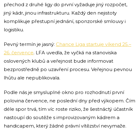
přechod z druhé ligy do první vyžaduje jiný rozpočet,
jiný kádr, jinou infrastrukturu. Každý den nejistoty
komplikuje přestupní jednání, sponzorské smlouvy i
logistiku.
Pevný termín je jasný:
Chance Liga startuje víkend 25.–
26. července
. LFA uvedla, že vyčká na stanoviska
oslovených klubů a veřejnost bude informovat
bezprostředně po uzavření procesu. Veřejnou pevnou
lhůtu ale nepublikovala.
Podle nás je smysluplné okno pro rozhodnutí první
polovina července, ne poslední dny před výkopem. Čím
déle spor trvá, tím víc roste riziko, že šestnáctý účastník
nastoupí do soutěže s improvizovaným kádrem a
handicapem, který žádné právní vítězství nevymaže.