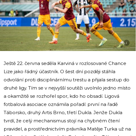
i
Ještě 22. června seděla Karviná v rozlosované Chance
Lize jako řádný účastník. O šest dní později stáhla
odvolání proti disciplinárnímu trestu a přijala sestup do
druhé ligy. Tím se v nejvyšší soutěži uvolnilo jedno místo
a okamžitě se rozhořel spor, kdo ho obsadí. Ligová
fotbalová asociace oznámila pořadí: první na řadě
Táborsko, druhý Artis Brno, třetí Dukla. Jenže Dukla
tvrdí, že celý mechanismus stojí na chybném čtení
pravidel, a prostřednictvím právníka Matěje Turka už na