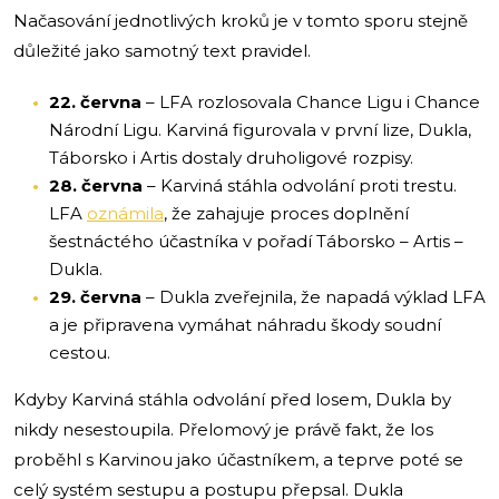
Načasování jednotlivých kroků je v tomto sporu stejně
důležité jako samotný text pravidel.
22. června
– LFA rozlosovala Chance Ligu i Chance
Národní Ligu. Karviná figurovala v první lize, Dukla,
Táborsko i Artis dostaly druholigové rozpisy.
28. června
– Karviná stáhla odvolání proti trestu.
LFA
oznámila
, že zahajuje proces doplnění
šestnáctého účastníka v pořadí Táborsko – Artis –
Dukla.
29. června
– Dukla zveřejnila, že napadá výklad LFA
a je připravena vymáhat náhradu škody soudní
cestou.
Kdyby Karviná stáhla odvolání před losem, Dukla by
nikdy nesestoupila. Přelomový je právě fakt, že los
proběhl s Karvinou jako účastníkem, a teprve poté se
celý systém sestupu a postupu přepsal. Dukla