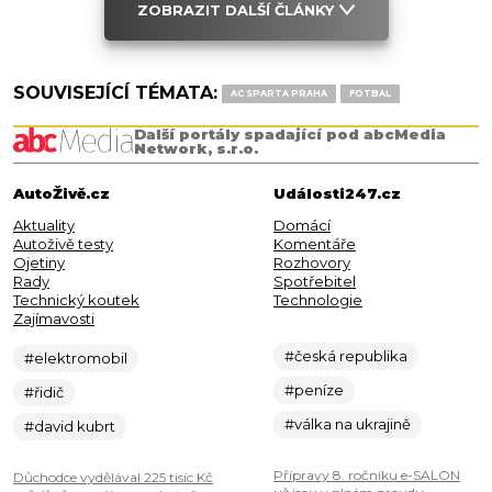
ZOBRAZIT DALŠÍ ČLÁNKY
SOUVISEJÍCÍ TÉMATA:
AC SPARTA PRAHA
FOTBAL
Další portály spadající pod abcMedia
Network, s.r.o.
AutoŽivě.cz
Události247.cz
Aktuality
Domácí
Autoživě testy
Komentáře
Ojetiny
Rozhovory
Rady
Spotřebitel
Technický koutek
Technologie
Zajímavosti
#česká republika
#elektromobil
#peníze
#řidič
#válka na ukrajině
#david kubrt
Přípravy 8. ročníku e-SALON
Důchodce vydělával 225 tisíc Kč