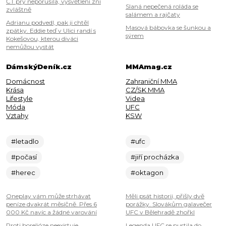
ČT prý neporušila, vysvětlení zní
Slaná nepečená roláda se
zvláštně
salámem a rajčaty
Adrianu podvedl, pak ji chtěl
Masová bábovka se šunkou a
zpátky. Eddie teď v Ulici randí s
sýrem
Kokešovou, kterou diváci
nemůžou vystát
DámskýDeník.cz
MMAmag.cz
Domácnost
Zahraniční MMA
Krása
CZ/SK MMA
Lifestyle
Videa
Móda
UFC
Vztahy
KSW
#letadlo
#ufc
#počasí
#jiří procházka
#herec
#oktagon
Oneplay vám může strhávat
Měli psát historii, přišly dvě
peníze dvakrát měsíčně. Přes 6
porážky. Slovákům galavečer
000 Kč navíc a žádné varování
UFC v Bělehradě zhořkl
Proti borelióze neexistuje
Legenda UFC se pustila do