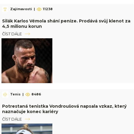
Zajímavosti
|
11238
Silák Karlos Vémola shání peníze. Prodává svůj klenot za
4,5 milionu korun
ČÍST DÁLE
Tenis
|
8486
Potrestaná tenistka Vondroušová napsala vzkaz, který
naznačuje konec kariéry
ČÍST DÁLE