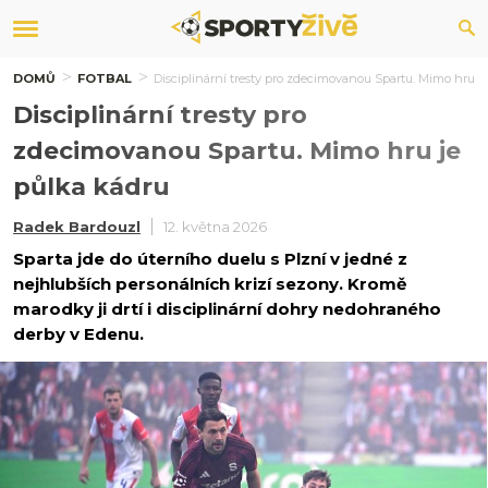
DOMŮ
FOTBAL
Disciplinární tresty pro zdecimovanou Spartu. Mimo hru j
Disciplinární tresty pro
zdecimovanou Spartu. Mimo hru je
půlka kádru
Radek Bardouzl
12. května 2026
Sparta jde do úterního duelu s Plzní v jedné z
nejhlubších personálních krizí sezony. Kromě
marodky ji drtí i disciplinární dohry nedohraného
derby v Edenu.