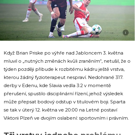
i
Když Brian Priske po výhře nad Jabloncem 3. května
mluvil o „nutných změnách kvůli zraněním“, netušil, že o
týden později přibude k rozbitému kádru ještě vrstva,
kterou žádný fyzioterapeut nespraví. Nedohrané 317.
derby v Edenu, kde Slavia vedla 3:2 v momentě
přerušení, spustilo disciplinární řízení, jehož výsledek
může přepsat bodový odstup v titulovém boji. Sparta
se tak v úterý 12. května ve 20:00 na Letné postaví
Viktorii Plzeň ve dvojím oslabení: sportovním i právním.