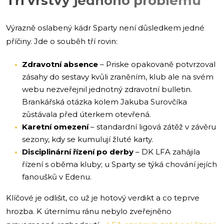
Tři vrstvy jednoho problému
Výrazně oslabený kádr Sparty není důsledkem jedné
příčiny. Jde o souběh tří rovin:
Zdravotní absence
– Priske opakovaně potvrzoval
zásahy do sestavy kvůli zraněním, klub ale na svém
webu nezveřejnil jednotný zdravotní bulletin.
Brankářská otázka kolem Jakuba Surovčíka
zůstávala před úterkem otevřená.
Karetní omezení
– standardní ligová zátěž v závěru
sezony, kdy se kumulují žluté karty.
Disciplinární řízení po derby
– DK LFA zahájila
řízení s oběma kluby; u Sparty se týká chování jejích
fanoušků v Edenu.
Klíčové je odlišit, co už je hotový verdikt a co teprve
hrozba. K úternímu ránu nebylo zveřejněno