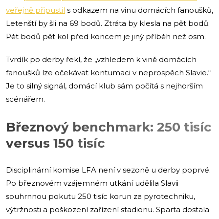
veřejně připustil
s odkazem na vinu domácích fanoušků,
Letenští by šli na 69 bodů. Ztráta by klesla na pět bodů.
Pět bodů pět kol před koncem je jiný příběh než osm.
Tvrdík po derby řekl, že „vzhledem k vině domácích
fanoušků lze očekávat kontumaci v neprospěch Slavie.“
Je to silný signál, domácí klub sám počítá s nejhorším
scénářem.
Březnový benchmark: 250 tisíc
versus 150 tisíc
Disciplinární komise LFA není v sezoně u derby poprvé.
Po březnovém vzájemném utkání udělila Slavii
souhrnnou pokutu 250 tisíc korun za pyrotechniku,
výtržnosti a poškození zařízení stadionu. Sparta dostala