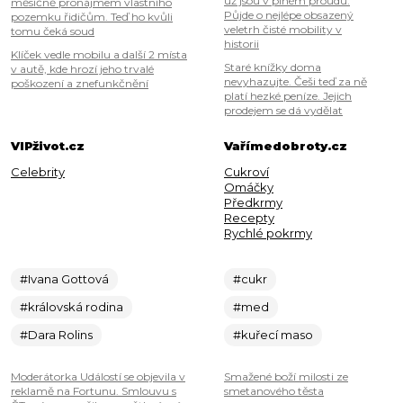
už jsou v plném proudu.
měsíčně pronájmem vlastního
Půjde o nejlépe obsazený
pozemku řidičům. Teď ho kvůli
veletrh čisté mobility v
tomu čeká soud
historii
Klíček vedle mobilu a další 2 místa
Staré knížky doma
v autě, kde hrozí jeho trvalé
nevyhazujte. Češi teď za ně
poškození a znefunkčnění
platí hezké peníze. Jejich
prodejem se dá vydělat
VIPživot.cz
Vařímedobroty.cz
Celebrity
Cukroví
Omáčky
Předkrmy
Recepty
Rychlé pokrmy
#Ivana Gottová
#cukr
#královská rodina
#med
#Dara Rolins
#kuřecí maso
Moderátorka Událostí se objevila v
Smažené boží milosti ze
reklamě na Fortunu. Smlouvu s
smetanového těsta