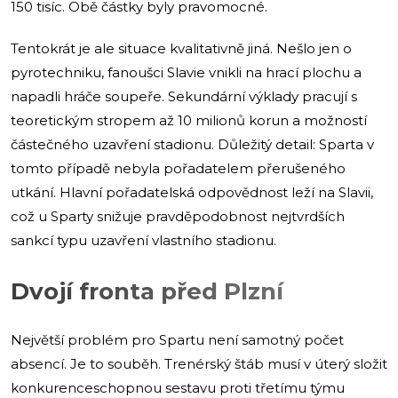
150 tisíc. Obě částky byly pravomocné.
Tentokrát je ale situace kvalitativně jiná. Nešlo jen o
pyrotechniku, fanoušci Slavie vnikli na hrací plochu a
napadli hráče soupeře. Sekundární výklady pracují s
teoretickým stropem až 10 milionů korun a možností
částečného uzavření stadionu. Důležitý detail: Sparta v
tomto případě nebyla pořadatelem přerušeného
utkání. Hlavní pořadatelská odpovědnost leží na Slavii,
což u Sparty snižuje pravděpodobnost nejtvrdších
sankcí typu uzavření vlastního stadionu.
Dvojí fronta před Plzní
Největší problém pro Spartu není samotný počet
absencí. Je to souběh. Trenérský štáb musí v úterý složit
konkurenceschopnou sestavu proti třetímu týmu