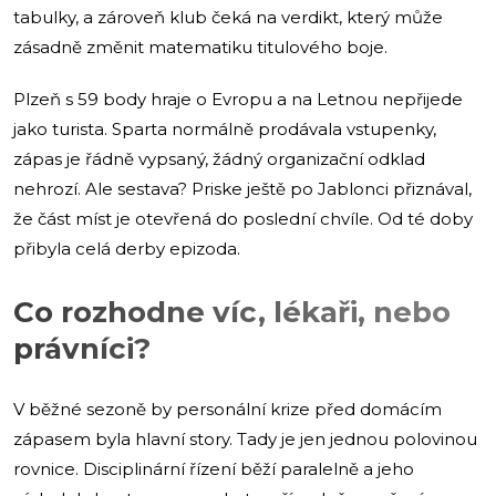
tabulky, a zároveň klub čeká na verdikt, který může
zásadně změnit matematiku titulového boje.
Plzeň s 59 body hraje o Evropu a na Letnou nepřijede
jako turista. Sparta normálně prodávala vstupenky,
zápas je řádně vypsaný, žádný organizační odklad
nehrozí. Ale sestava? Priske ještě po Jablonci přiznával,
že část míst je otevřená do poslední chvíle. Od té doby
přibyla celá derby epizoda.
Co rozhodne víc, lékaři, nebo
právníci?
V běžné sezoně by personální krize před domácím
zápasem byla hlavní story. Tady je jen jednou polovinou
rovnice. Disciplinární řízení běží paralelně a jeho