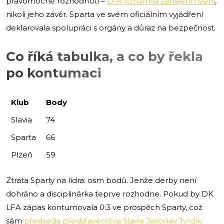
pravomocné rozhodnutí –
LFA oznámila zahájení řízení
,
nikoli jeho závěr. Sparta ve svém oficiálním vyjádření
deklarovala spolupráci s orgány a důraz na bezpečnost.
Co říká tabulka, a co by řekla
po kontumaci
Klub
Body
Slavia
74
Sparta
66
Plzeň
59
Ztráta Sparty na lídra: osm bodů. Jenže derby není
dohráno a disciplinárka teprve rozhodne. Pokud by DK
LFA zápas kontumovala 0:3 ve prospěch Sparty, což
sám
předseda představenstva Slavie Jaroslav Tvrdík