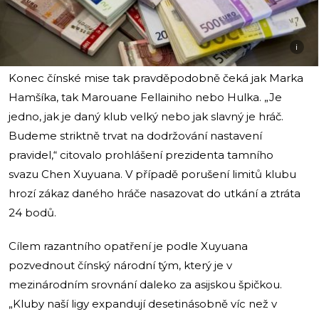
i
Konec čínské mise tak pravděpodobně čeká jak Marka
Hamšíka, tak Marouane Fellainiho nebo Hulka. „Je
jedno, jak je daný klub velký nebo jak slavný je hráč.
Budeme striktně trvat na dodržování nastavení
pravidel,“ citovalo prohlášení prezidenta tamního
svazu Chen Xuyuana. V případě porušení limitů klubu
hrozí zákaz daného hráče nasazovat do utkání a ztráta
24 bodů.
Cílem razantního opatření je podle Xuyuana
pozvednout čínský národní tým, který je v
mezinárodním srovnání daleko za asijskou špičkou.
„Kluby naší ligy expandují desetinásobně víc než v