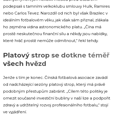
podepsali s tamními velkoklubu smlouvy Hulk, Ramires
nebo Carlos Tevez. Narozdíl od nich byl však Brazilec v
ideálním fotbalovém věku, jak však sám přiznal, zlákala
ho zejména vidina astronomického platu. „Čína má
prostě neskutečnou finanční sílu a někdy jsou nabídky,
které hráč prostě nemůže odmítnout,“ řekl tehdy.
Platový strop se dotkne téměř
všech hvězd
Jenže s tím je konec. Čínská fotbalová asociace zavádí
od nadcházející sezóny platový strop, který má právě
podobným přestupům zabránit. „Cílem této politiky je
omezit současné investiční bubliny v naší lize a podpořit
zdravý a udržitelný rozvoj profesionálního fotbalu,“ stojí
ve vyjádření.