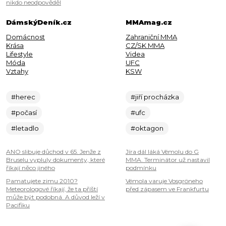
nikdo neodpověděl
DámskýDeník.cz
MMAmag.cz
Domácnost
Zahraniční MMA
Krása
CZ/SK MMA
Lifestyle
Videa
Móda
UFC
Vztahy
KSW
#herec
#jiří procházka
#počasí
#ufc
#letadlo
#oktagon
ANO slibuje důchod v 65. Jenže z
Jíra dál láká Vémolu do G
Bruselu vypluly dokumenty, které
MMA. Terminátor už nastavil
říkají něco jiného
podmínku
Pamatujete zimu 2010?
Vémola varuje Vosgröneho
Meteorologové říkají, že ta příští
před zápasem ve Frankfurtu
může být podobná. A důvod leží v
Pacifiku