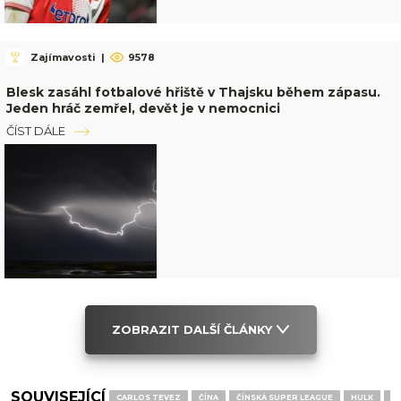
Zajímavosti
|
9578
Blesk zasáhl fotbalové hřiště v Thajsku během zápasu.
Jeden hráč zemřel, devět je v nemocnici
ČÍST DÁLE
ZOBRAZIT DALŠÍ ČLÁNKY
SOUVISEJÍCÍ
CARLOS TEVEZ
ČÍNA
ČÍNSKÁ SUPER LEAGUE
HULK
M