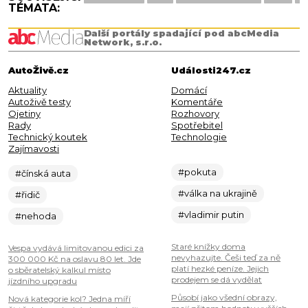
TÉMATA:
Další portály spadající pod abcMedia
Network, s.r.o.
AutoŽivě.cz
Události247.cz
Aktuality
Domácí
Autoživě testy
Komentáře
Ojetiny
Rozhovory
Rady
Spotřebitel
Technický koutek
Technologie
Zajímavosti
#pokuta
#čínská auta
#válka na ukrajině
#řidič
#vladimir putin
#nehoda
Staré knížky doma
Vespa vydává limitovanou edici za
nevyhazujte. Češi teď za ně
300 000 Kč na oslavu 80 let. Jde
platí hezké peníze. Jejich
o sběratelský kalkul místo
prodejem se dá vydělat
jízdního upgradu
Působí jako všední obrazy,
Nová kategorie kol? Jedna míří