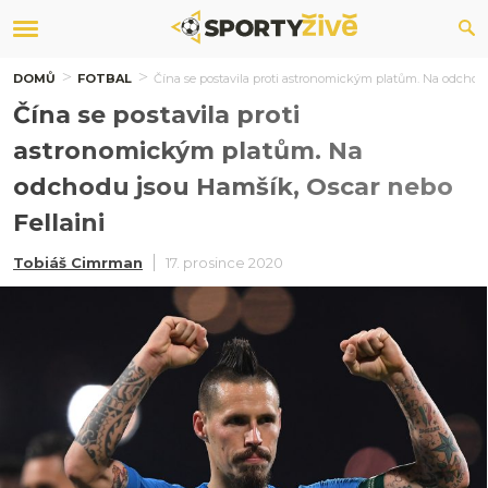
DOMŮ
FOTBAL
Čína se postavila proti astronomickým platům. Na odchodu
Čína se postavila proti
astronomickým platům. Na
odchodu jsou Hamšík, Oscar nebo
Fellaini
Tobiáš Cimrman
17. prosince 2020