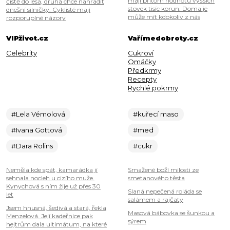
mají přitom hodnotu vyšších
čistě do lesa, druhá chce nahradit
stovek tisíc korun. Doma je
dnešní silničky. Cyklisté mají
může mít kdokoliv z nás
rozporuplné názory
VIPživot.cz
Vařímedobroty.cz
Celebrity
Cukroví
Omáčky
Předkrmy
Recepty
Rychlé pokrmy
#Lela Vémolová
#kuřecí maso
#Ivana Gottová
#med
#Dara Rolins
#cukr
Neměla kde spát, kamarádka jí
Smažené boží milosti ze
sehnala nocleh u cizího muže.
smetanového těsta
Kynychová s ním žije už přes 30
Slaná nepečená roláda se
let
salámem a rajčaty
Jsem hnusná, šedivá a stará, řekla
Masová bábovka se šunkou a
Menzelová. Její kadeřnice pak
sýrem
hejtrům dala ultimátum, na které