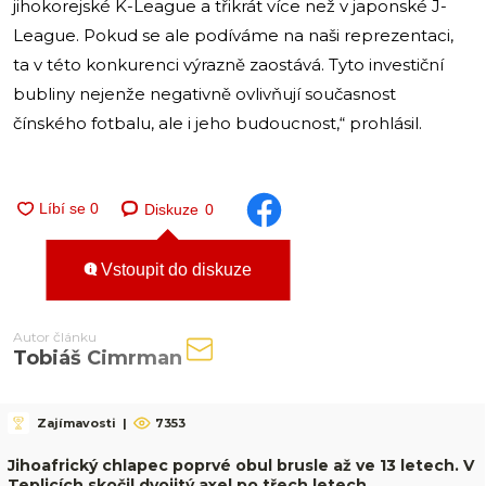
jihokorejské K-League a třikrát více než v japonské J-
League. Pokud se ale podíváme na naši reprezentaci,
ta v této konkurenci výrazně zaostává. Tyto investiční
bubliny nejenže negativně ovlivňují současnost
čínského fotbalu, ale i jeho budoucnost,“ prohlásil.
Diskuze
0
Vstoupit do diskuze
Autor článku
Tobiáš Cimrman
Zajímavosti
|
7353
Jihoafrický chlapec poprvé obul brusle až ve 13 letech. V
Teplicích skočil dvojitý axel po třech letech