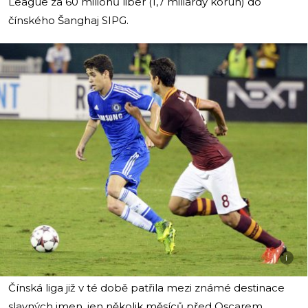
League za 60 miliónů liber (1,7 miliardy korun) do
čínského Šanghaj SIPG.
i
Čínská liga již v té době patřila mezi známé destinace
slavných jmen, jen několik měsíců před Oscarem