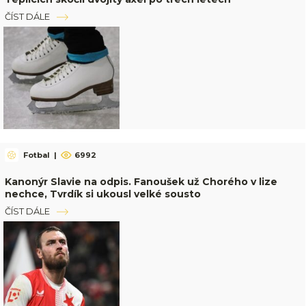
ČÍST DÁLE
Fotbal
|
6992
Kanonýr Slavie na odpis. Fanoušek už Chorého v lize
nechce, Tvrdík si ukousl velké sousto
ČÍST DÁLE