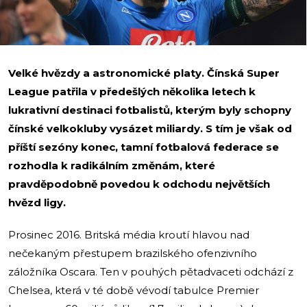
Velké hvězdy a astronomické platy. Čínská Super
League patřila v předešlých několika letech k
lukrativní destinaci fotbalistů, kterým byly schopny
čínské velkokluby vysázet miliardy. S tím je však od
příští sezóny konec, tamní fotbalová federace se
rozhodla k radikálním změnám, které
pravděpodobně povedou k odchodu největších
hvězd ligy.
Prosinec 2016. Britská média kroutí hlavou nad
nečekaným přestupem brazilského ofenzivního
záložníka Oscara. Ten v pouhých pětadvaceti odchází z
Chelsea, která v té době vévodí tabulce Premier