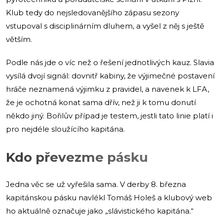
Klub tedy do nejsledovanějšího zápasu sezony
vstupoval s disciplinárním dluhem, a vyšel z něj s ještě
větším.
Podle nás jde o víc než o řešení jednotlivých kauz. Slavia
vysílá dvojí signál: dovnitř kabiny, že výjimečné postavení
hráče neznamená výjimku z pravidel, a navenek k LFA,
že je ochotná konat sama dřív, než ji k tomu donutí
někdo jiný. Bořilův případ je testem, jestli tato linie platí i
pro nejdéle sloužícího kapitána.
Kdo převezme pásku
Jedna věc se už vyřešila sama. V derby 8. března
kapitánskou pásku navlékl Tomáš Holeš a klubový web
ho aktuálně označuje jako „slávistického kapitána.“