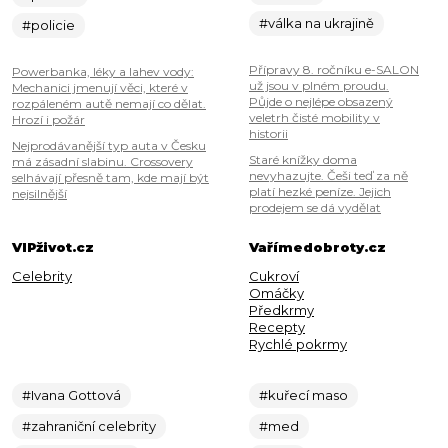
#válka na ukrajině
#policie
Přípravy 8. ročníku e-SALON
Powerbanka, léky a lahev vody:
už jsou v plném proudu.
Mechanici jmenují věci, které v
Půjde o nejlépe obsazený
rozpáleném autě nemají co dělat.
veletrh čisté mobility v
Hrozí i požár
historii
Nejprodávanější typ auta v Česku
Staré knížky doma
má zásadní slabinu. Crossovery
nevyhazujte. Češi teď za ně
selhávají přesně tam, kde mají být
platí hezké peníze. Jejich
nejsilnější
prodejem se dá vydělat
VIPživot.cz
Vařímedobroty.cz
Celebrity
Cukroví
Omáčky
Předkrmy
Recepty
Rychlé pokrmy
#Ivana Gottová
#kuřecí maso
#zahraniční celebrity
#med