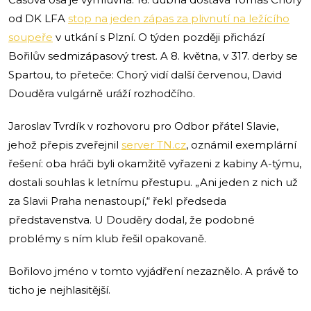
od DK LFA
stop na jeden zápas za plivnutí na ležícího
soupeře
v utkání s Plzní. O týden později přichází
Bořilův sedmizápasový trest. A 8. května, v 317. derby se
Spartou, to přeteče: Chorý vidí další červenou, David
Douděra vulgárně uráží rozhodčího.
Jaroslav Tvrdík v rozhovoru pro Odbor přátel Slavie,
jehož přepis zveřejnil
server TN.cz
, oznámil exemplární
řešení: oba hráči byli okamžitě vyřazeni z kabiny A-týmu,
dostali souhlas k letnímu přestupu. „Ani jeden z nich už
za Slavii Praha nenastoupí,“ řekl předseda
představenstva. U Douděry dodal, že podobné
problémy s ním klub řešil opakovaně.
Bořilovo jméno v tomto vyjádření nezaznělo. A právě to
ticho je nejhlasitější.