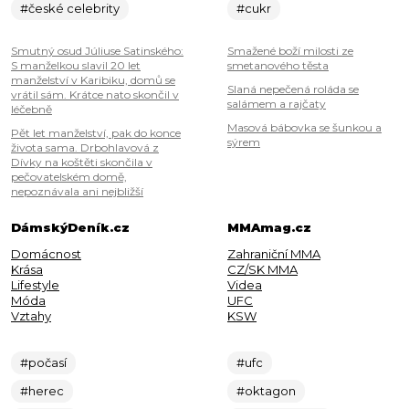
#české celebrity
#cukr
Smutný osud Júliuse Satinského:
Smažené boží milosti ze
S manželkou slavil 20 let
smetanového těsta
manželství v Karibiku, domů se
Slaná nepečená roláda se
vrátil sám. Krátce nato skončil v
salámem a rajčaty
léčebně
Masová bábovka se šunkou a
Pět let manželství, pak do konce
sýrem
života sama. Drbohlavová z
Dívky na koštěti skončila v
pečovatelském domě,
nepoznávala ani nejbližší
DámskýDeník.cz
MMAmag.cz
Domácnost
Zahraniční MMA
Krása
CZ/SK MMA
Lifestyle
Videa
Móda
UFC
Vztahy
KSW
#počasí
#ufc
#herec
#oktagon