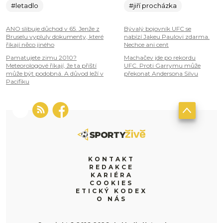
#letadlo
#jiří procházka
ANO slibuje důchod v 65. Jenže z
Bývalý bojovník UFC se
Bruselu vypluly dokumenty, které
nabízí Jakeu Paulovi zdarma.
říkají něco jiného
Nechce ani cent
Pamatujete zimu 2010?
Machačev jde po rekordu
Meteorologové říkají, že ta příští
UFC. Proti Garrymu může
může být podobná. A důvod leží v
překonat Andersona Silvu
Pacifiku
KONTAKT
REDAKCE
KARIÉRA
COOKIES
ETICKÝ KODEX
O NÁS