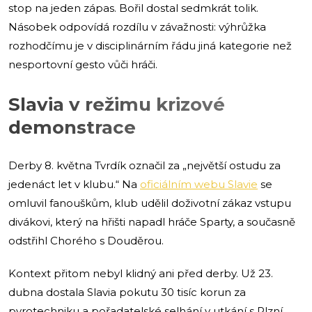
stop na jeden zápas. Bořil dostal sedmkrát tolik.
Násobek odpovídá rozdílu v závažnosti: výhrůžka
rozhodčímu je v disciplinárním řádu jiná kategorie než
nesportovní gesto vůči hráči.
Slavia v režimu krizové
demonstrace
Derby 8. května Tvrdík označil za „největší ostudu za
jedenáct let v klubu.“ Na
oficiálním webu Slavie
se
omluvil fanouškům, klub udělil doživotní zákaz vstupu
divákovi, který na hřišti napadl hráče Sparty, a současně
odstřihl Chorého s Douděrou.
Kontext přitom nebyl klidný ani před derby. Už 23.
dubna dostala Slavia pokutu 30 tisíc korun za
pyrotechniku a pořadatelské selhání v utkání s Plzní.