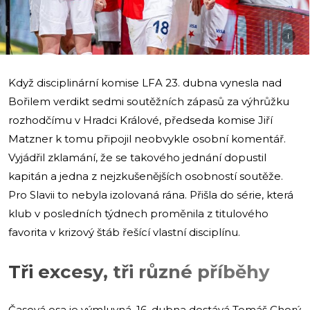
i
Když disciplinární komise LFA 23. dubna vynesla nad
Bořilem verdikt sedmi soutěžních zápasů za výhrůžku
rozhodčímu v Hradci Králové, předseda komise Jiří
Matzner k tomu připojil neobvykle osobní komentář.
Vyjádřil zklamání, že se takového jednání dopustil
kapitán a jedna z nejzkušenějších osobností soutěže.
Pro Slavii to nebyla izolovaná rána. Přišla do série, která
klub v posledních týdnech proměnila z titulového
favorita v krizový štáb řešící vlastní disciplínu.
Tři excesy, tři různé příběhy
Časová osa je výmluvná. 16. dubna dostává Tomáš Chorý