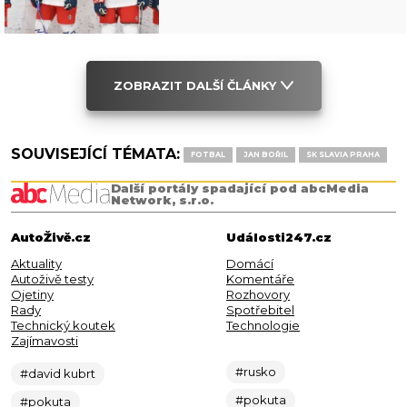
ZOBRAZIT DALŠÍ ČLÁNKY
SOUVISEJÍCÍ TÉMATA:
FOTBAL
JAN BOŘIL
SK SLAVIA PRAHA
Další portály spadající pod abcMedia
Network, s.r.o.
AutoŽivě.cz
Události247.cz
Aktuality
Domácí
Autoživě testy
Komentáře
Ojetiny
Rozhovory
Rady
Spotřebitel
Technický koutek
Technologie
Zajímavosti
#rusko
#david kubrt
#pokuta
#pokuta