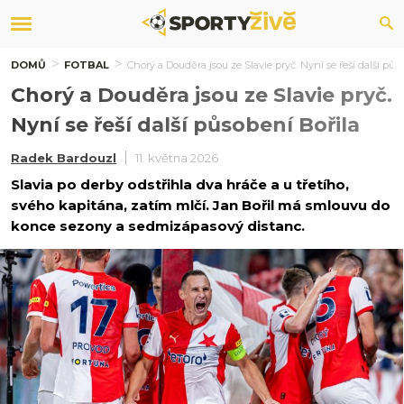
DOMŮ
FOTBAL
Chorý a Douděra jsou ze Slavie pryč. Nyní se řeší další půs
Chorý a Douděra jsou ze Slavie pryč.
Nyní se řeší další působení Bořila
Radek Bardouzl
11. května 2026
Slavia po derby odstřihla dva hráče a u třetího,
svého kapitána, zatím mlčí. Jan Bořil má smlouvu do
konce sezony a sedmizápasový distanc.