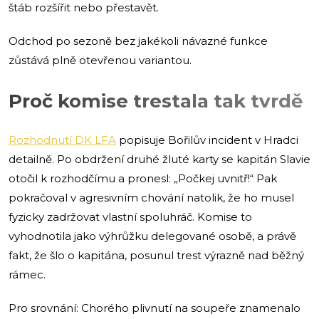
štáb rozšířit nebo přestavět.
Odchod po sezoně bez jakékoli návazné funkce
zůstává plně otevřenou variantou.
Proč komise trestala tak tvrdě
Rozhodnutí DK LFA
popisuje Bořilův incident v Hradci
detailně. Po obdržení druhé žluté karty se kapitán Slavie
otočil k rozhodčímu a pronesl: „Počkej uvnitř!“ Pak
pokračoval v agresivním chování natolik, že ho musel
fyzicky zadržovat vlastní spoluhráč. Komise to
vyhodnotila jako výhrůžku delegované osobě, a právě
fakt, že šlo o kapitána, posunul trest výrazně nad běžný
rámec.
Pro srovnání: Chorého plivnutí na soupeře znamenalo