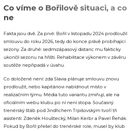
Co víme o Bořilově situaci, a co
ne
Fakta jsou dvě. Za prvé: Bořil v listopadu 2024 prodloužil
smlouvu do roku 2026, tedy do konce právě probíhající
sezony. Za druhé: sedmizápasový distanc mu fakticky
ukončil sezonu na hřišti. Rehabilitace výkonem v závěru
soutěže nepřipadá v úvahu.
Co doložené není: zda Slavia plánuje smlouvu znovu
prodloužit, nebo kapitánovi nabídnout místo v
realizačním týmu. Média tuto variantu zmiňují, ale na
oficiálním webu klubu po ní není stopa. Současný
trenérský štáb pod Jindřichem Trpišovským tvoří tři
asistenti: Zdeněk Houštecký, Milan Kerbr a Pavel Řehák.
Pokud by Bořil přešel do trenérské role, musel by klub