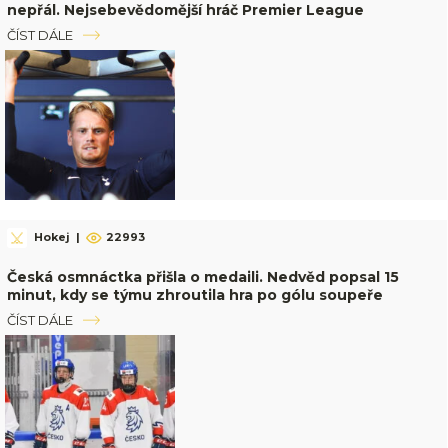
nepřál. Nejsebevědomější hráč Premier League
ČÍST DÁLE
Hokej
|
22993
Česká osmnáctka přišla o medaili. Nedvěd popsal 15
minut, kdy se týmu zhroutila hra po gólu soupeře
ČÍST DÁLE