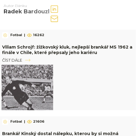
Autor článku
Radek Bardouzl
Fotbal
|
16262
Viliam Schrojf: žižkovský kluk, nejlepší brankář MS 1962 a
finále v Chile, které přepsaly jeho kariéru
ČÍST DÁLE
Fotbal
|
21606
Brankář Kinský dostal nálepku, kterou by si možná