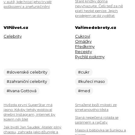
Staré knížky doma
v autě, kde hrozí jeho trvalé
nevyhazujte. Češi teď za ně
poškození a znefunkčnění
platí hezké peníze. Jejich
prodejem se dá vydělat
VIPživot.cz
Vařímedobroty.cz
Celebrity
Cukroví
Omáčky
Předkrmy
Recepty
Rychlé pokrmy
#slovenské celebrity
#cukr
#zahraniční celebrity
#kuřecí maso
#Ivana Gottová
#med
Hvězda první SuperStar má
Smažené boží milosti ze
jasno: Kdyby tehdy existoval
smetanového těsta
dnešní Instagram, internet by
Slaná nepečená roláda se
kolem něj šílel
salámem a rajčaty
Jak bydlí Jan Saudek: Ateliér plný
Masová bábovka se šunkou a
chaosu, zahrada jako džungle a
sýrem