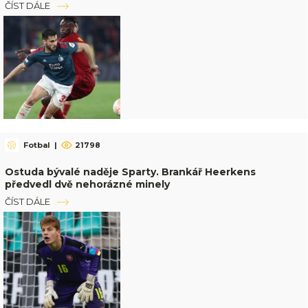
ČÍST DÁLE
Fotbal
|
21798
Ostuda bývalé naděje Sparty. Brankář Heerkens
předvedl dvě nehorázné minely
ČÍST DÁLE