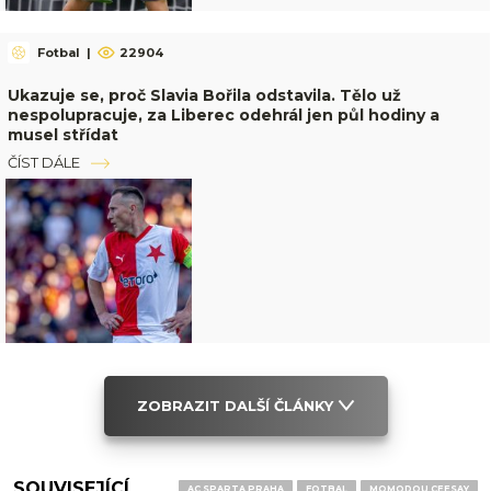
Fotbal
|
22904
Ukazuje se, proč Slavia Bořila odstavila. Tělo už
nespolupracuje, za Liberec odehrál jen půl hodiny a
musel střídat
ČÍST DÁLE
ZOBRAZIT DALŠÍ ČLÁNKY
SOUVISEJÍCÍ
AC SPARTA PRAHA
FOTBAL
MOMODOU CEESAY