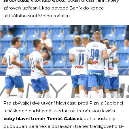
se odhodlali k tomuto kroku
,“ dodal Grussmann, který
zároveň upřesnil, kdo povede Baník do konce
aktuálního soutěžního ročníku.
i
Pro zbývající dvě utkání hlaví části proti Plzni a Jablonci
a následné nadstavbě usedne na trenérskou lavičku
coby hlavní trenér Tomáš Galásek
. Jeho asistenty
budou Jan Baránek a dosavadní trenér třetiligového B-