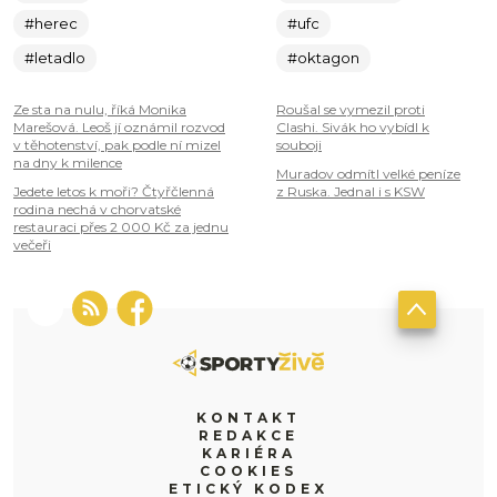
#herec
#ufc
#letadlo
#oktagon
Ze sta na nulu, říká Monika
Roušal se vymezil proti
Marešová. Leoš jí oznámil rozvod
Clashi. Sivák ho vybídl k
v těhotenství, pak podle ní mizel
souboji
na dny k milence
Muradov odmítl velké peníze
Jedete letos k moři? Čtyřčlenná
z Ruska. Jednal i s KSW
rodina nechá v chorvatské
restauraci přes 2 000 Kč za jednu
večeři
KONTAKT
REDAKCE
KARIÉRA
COOKIES
ETICKÝ KODEX