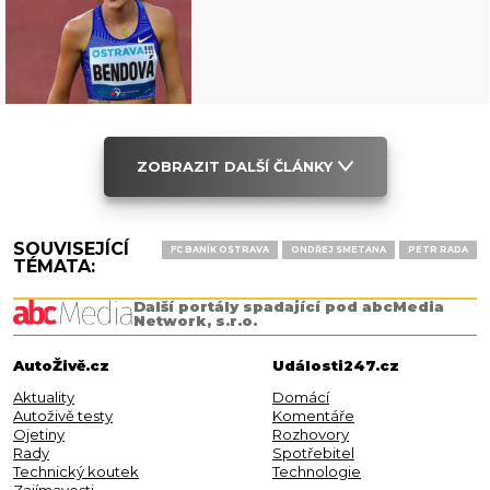
ZOBRAZIT DALŠÍ ČLÁNKY
SOUVISEJÍCÍ
FC BANÍK OSTRAVA
ONDŘEJ SMETANA
PETR RADA
TÉMATA:
Další portály spadající pod abcMedia
Network, s.r.o.
AutoŽivě.cz
Události247.cz
Aktuality
Domácí
Autoživě testy
Komentáře
Ojetiny
Rozhovory
Rady
Spotřebitel
Technický koutek
Technologie