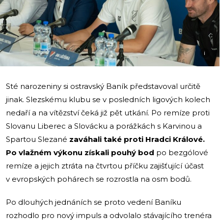
i
Sté narozeniny si ostravský Baník představoval určitě
jinak. Slezskému klubu se v posledních ligových kolech
nedaří a na vítězství čeká již pět utkání. Po remíze proti
Slovanu Liberec a Slovácku a porážkách s Karvinou a
Spartou Slezané
zaváhali také proti Hradci Králové.
Po vlažném výkonu získali pouhý bod
po bezgólové
remíze a jejich ztráta na čtvrtou příčku zajišťující účast
v evropských pohárech se rozrostla na osm bodů.
Po dlouhých jednáních se proto vedení Baníku
rozhodlo pro nový impuls a odvolalo stávajícího trenéra