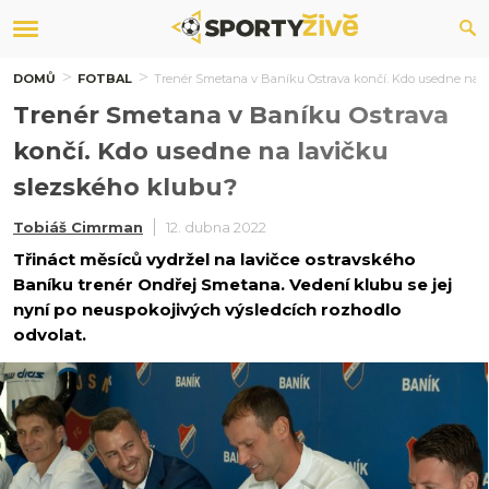
DOMŮ
FOTBAL
Trenér Smetana v Baníku Ostrava končí. Kdo usedne na l
Trenér Smetana v Baníku Ostrava
končí. Kdo usedne na lavičku
slezského klubu?
Tobiáš Cimrman
12. dubna 2022
Třináct měsíců vydržel na lavičce ostravského
Baníku trenér Ondřej Smetana. Vedení klubu se jej
nyní po neuspokojivých výsledcích rozhodlo
odvolat.