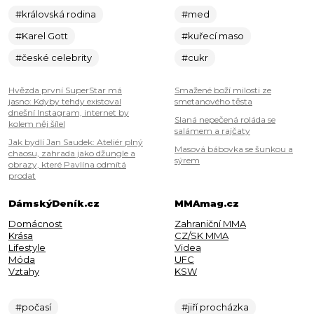
#královská rodina
#med
#Karel Gott
#kuřecí maso
#české celebrity
#cukr
Hvězda první SuperStar má
Smažené boží milosti ze
jasno: Kdyby tehdy existoval
smetanového těsta
dnešní Instagram, internet by
Slaná nepečená roláda se
kolem něj šílel
salámem a rajčaty
Jak bydlí Jan Saudek: Ateliér plný
Masová bábovka se šunkou a
chaosu, zahrada jako džungle a
sýrem
obrazy, které Pavlína odmítá
prodat
DámskýDeník.cz
MMAmag.cz
Domácnost
Zahraniční MMA
Krása
CZ/SK MMA
Lifestyle
Videa
Móda
UFC
Vztahy
KSW
#počasí
#jiří procházka