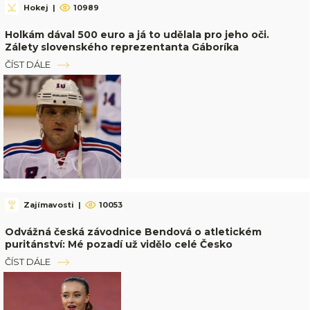
Hokej
|
10989
Holkám dával 500 euro a já to udělala pro jeho oči.
Zálety slovenského reprezentanta Gáboríka
ČÍST DÁLE
Zajímavosti
|
10053
Odvážná česká závodnice Bendová o atletickém
puritánství: Mé pozadí už vidělo celé Česko
ČÍST DÁLE