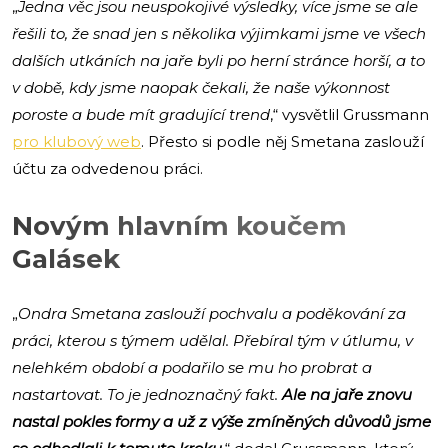
„
Jedna věc jsou neuspokojivé výsledky, více jsme se ale
řešili to, že snad jen s několika výjimkami jsme ve všech
dalších utkáních na jaře byli po herní stránce horší, a to
v době, kdy jsme naopak čekali, že naše výkonnost
poroste a bude mít gradující trend
,“ vysvětlil Grussmann
pro klubový web
. Přesto si podle něj Smetana zaslouží
účtu za odvedenou práci.
Novým hlavním koučem
Galásek
„
Ondra Smetana zaslouží pochvalu a poděkování za
práci, kterou s týmem udělal. Přebíral tým v útlumu, v
nelehkém období a podařilo se mu ho probrat a
nastartovat. To je jednoznačný fakt.
Ale na jaře znovu
nastal pokles formy a už z výše zmíněných důvodů jsme