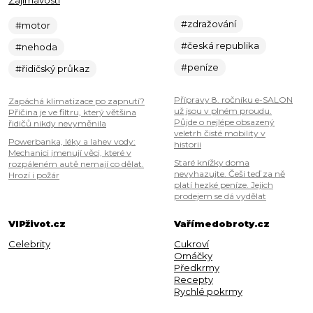
Zajímavosti
#zdražování
#motor
#česká republika
#nehoda
#peníze
#řidičský průkaz
Přípravy 8. ročníku e-SALON
Zapáchá klimatizace po zapnutí?
už jsou v plném proudu.
Příčina je ve filtru, který většina
Půjde o nejlépe obsazený
řidičů nikdy nevyměnila
veletrh čisté mobility v
Powerbanka, léky a lahev vody:
historii
Mechanici jmenují věci, které v
Staré knížky doma
rozpáleném autě nemají co dělat.
nevyhazujte. Češi teď za ně
Hrozí i požár
platí hezké peníze. Jejich
prodejem se dá vydělat
VIPživot.cz
Vařímedobroty.cz
Celebrity
Cukroví
Omáčky
Předkrmy
Recepty
Rychlé pokrmy