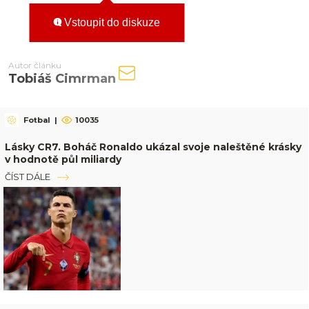
Vstoupit do diskuze
Autor článku
Tobiáš Cimrman
Fotbal
|
10035
Lásky CR7. Boháč Ronaldo ukázal svoje naleštěné krásky
v hodnotě půl miliardy
ČÍST DÁLE