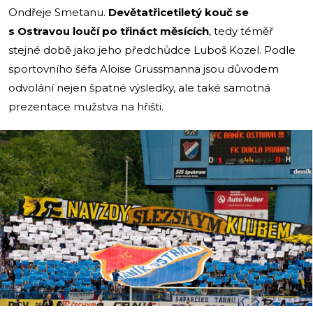
Ondřeje Smetanu.
Devětatřicetiletý kouč se
s Ostravou loučí po třináct měsících
, tedy téměř
stejné době jako jeho předchůdce Luboš Kozel. Podle
sportovního šéfa Aloise Grussmanna jsou důvodem
odvolání nejen špatné výsledky, ale také samotná
prezentace mužstva na hřišti.
i