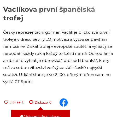
Vaclíkova první španělská
trofej
Český reprezentační golman Vaclík je blízko své první
trofeje v dresu Sevilly. „O motivaci a výzvě se bavit ani
nemusíme. Získat trofej v evropské soutěži a vyhrát ji se
nepodaří každý rok a každý to štěstí nemá. Odhodlání a
ambice to vyhrát je obrovská,“ prozradil brankář, který
má za sebou vítezství ve švýcarské i české nejvyšší
soutěži. Utkání startuje ve 21:00, přímým přenosem ho
vysílá ČT Sport.
Diskuze
0
Vstoupit do diskuze