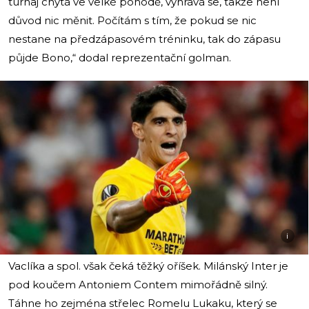
turnaj chytá ve velké pohodě, vyhrává se, takže není
důvod nic měnit. Počítám s tím, že pokud se nic
nestane na předzápasovém tréninku, tak do zápasu
půjde Bono,“ dodal reprezentační golman.
i
Vaclíka a spol. však čeká těžký oříšek. Milánský Inter je
pod koučem Antoniem Contem mimořádně silný.
Táhne ho zejména střelec Romelu Lukaku, který se