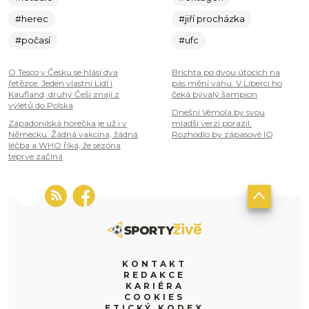
#herec
#jiří procházka
#počasí
#ufc
O Tesco v Česku se hlásí dva
Brichta po dvou útocích na
řetězce. Jeden vlastní Lidl i
pás mění váhu. V Liberci ho
Kaufland, druhý Češi znají z
čeká bývalý šampion
výletů do Polska
Dnešní Vémola by svou
Západonilská horečka je už i v
mladší verzi porazil.
Německu. Žádná vakcína, žádná
Rozhodlo by zápasové IQ
léčba a WHO říká, že sezóna
teprve začíná
KONTAKT
REDAKCE
KARIÉRA
COOKIES
ETICKÝ KODEX