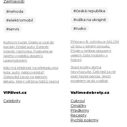
Zajímavosti
#česká republika
#nehoda
#válka na ukrajině
#elektromobil
#rusko
#servis
Přípravy 8. ročníku e-SALON
Kultovní tuner Opelu si vzal do
už jsou v plném proudu.
parády čínské auto: Exteriér,
Půjde o nejlépe obsazený
interiér i technika. Podívejte se,
veletrh čisté mobility v
jakého výsledku dosáhl s
historii
Leapmotorem
Staré knížky doma
Kdo má přednost na přejezdu pro
nevyhazujte. Češi teď za ně
kola: auto, nebo cyklista?
platí hezké peníze. Jejich
Odpověď závisí na jednom
prodejem se dá vydělat
detailu, který většina řidičů nezná
VIPživot.cz
Vařímedobroty.cz
Celebrity
Cukroví
Omáčky
Předkrmy
Recepty
Rychlé pokrmy