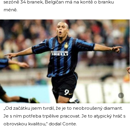
sezóně 34 branek, Belgičan má na kontě o branku
méně.
i
„Od začátku jsem tvrdil, že je to neobroušený diamant.
Je s ním potřeba trpělive pracovat. Je to atypický hráč s
obrovskou kvalitou,“ dodal Conte.