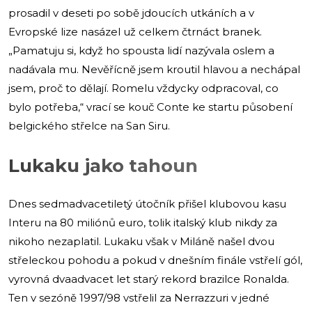
prosadil v deseti po sobě jdoucích utkáních a v
Evropské lize nasázel už celkem čtrnáct branek.
„Pamatuju si, když ho spousta lidí nazývala oslem a
nadávala mu. Nevěřícně jsem kroutil hlavou a nechápal
jsem, proč to dělají. Romelu vždycky odpracoval, co
bylo potřeba,“ vrací se kouč Conte ke startu působení
belgického střelce na San Siru.
Lukaku jako tahoun
Dnes sedmadvacetiletý útočník přišel klubovou kasu
Interu na 80 miliónů euro, tolik italský klub nikdy za
nikoho nezaplatil. Lukaku však v Miláně našel dvou
střeleckou pohodu a pokud v dnešním finále vstřelí gól,
vyrovná dvaadvacet let starý rekord brazilce Ronalda.
Ten v sezóně 1997/98 vstřelil za Nerrazzuri v jedné