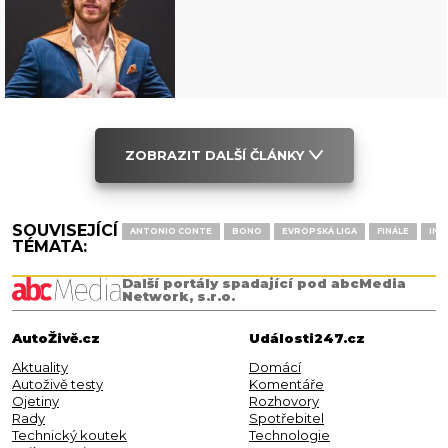
ZOBRAZIT DALŠÍ ČLÁNKY
SOUVISEJÍCÍ
ANTONIO CONTE
BONO
EVROPSKÁ LIGA
FINÁLE
INT
TÉMATA:
Další portály spadající pod abcMedia
Network, s.r.o.
AutoŽivě.cz
Události247.cz
Aktuality
Domácí
Autoživě testy
Komentáře
Ojetiny
Rozhovory
Rady
Spotřebitel
Technický koutek
Technologie