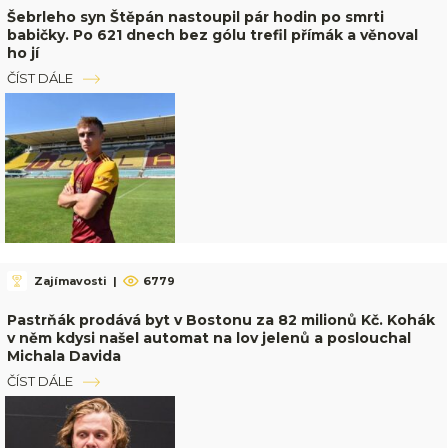
Šebrleho syn Štěpán nastoupil pár hodin po smrti
babičky. Po 621 dnech bez gólu trefil přímák a věnoval
ho jí
ČÍST DÁLE
Zajímavosti
|
6779
Pastrňák prodává byt v Bostonu za 82 milionů Kč. Kohák
v něm kdysi našel automat na lov jelenů a poslouchal
Michala Davida
ČÍST DÁLE