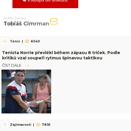
Autor článku
Tobiáš Cimrman
Tenis
|
6340
Tenista Norrie převlékl během zápasu 8 triček. Podle
kritiků vzal soupeři rytmus špinavou taktikou
ČÍST DÁLE
Zajímavosti
|
7835