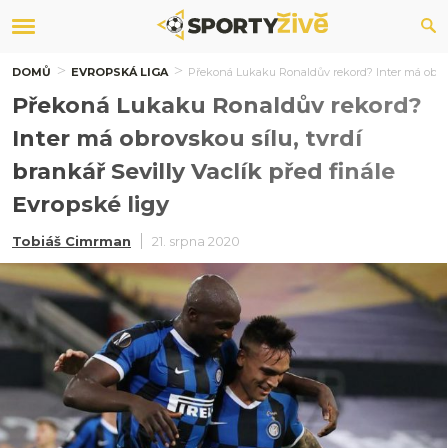
DOMŮ
EVROPSKÁ LIGA
Překoná Lukaku Ronaldův rekord? Inter má obrovsk
Překoná Lukaku Ronaldův rekord?
Inter má obrovskou sílu, tvrdí
brankář Sevilly Vaclík před finále
Evropské ligy
Tobiáš Cimrman
21. srpna 2020