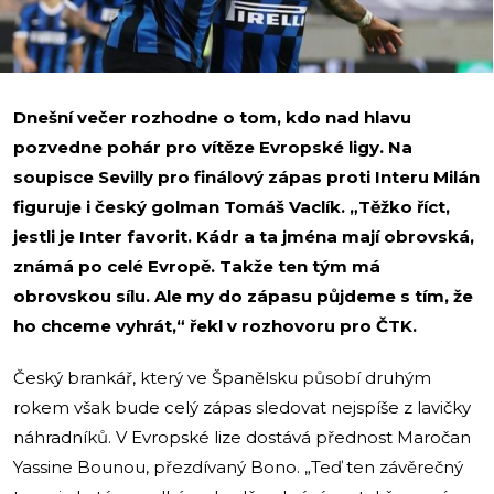
Dnešní večer rozhodne o tom, kdo nad hlavu
pozvedne pohár pro vítěze Evropské ligy. Na
soupisce Sevilly pro finálový zápas proti Interu Milán
figuruje i český golman Tomáš Vaclík. „Těžko říct,
jestli je Inter favorit. Kádr a ta jména mají obrovská,
známá po celé Evropě. Takže ten tým má
obrovskou sílu. Ale my do zápasu půjdeme s tím, že
ho chceme vyhrát,“ řekl v rozhovoru pro ČTK.
Český brankář, který ve Španělsku působí druhým
rokem však bude celý zápas sledovat nejspíše z lavičky
náhradníků. V Evropské lize dostává přednost Maročan
Yassine Bounou, přezdívaný Bono. „Teď ten závěrečný