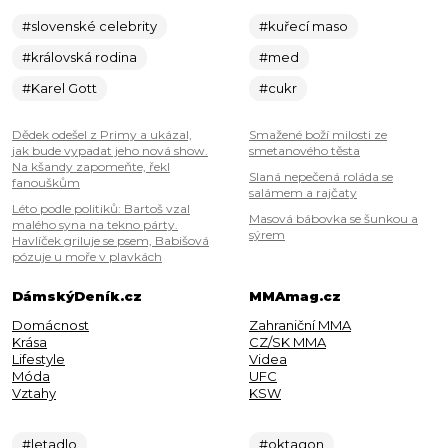
#slovenské celebrity
#kuřecí maso
#královská rodina
#med
#Karel Gott
#cukr
Dědek odešel z Primy a ukázal,
Smažené boží milosti ze
jak bude vypadat jeho nová show.
smetanového těsta
Na kšandy zapomeňte, řekl
Slaná nepečená roláda se
fanouškům
salámem a rajčaty
Léto podle politiků: Bartoš vzal
Masová bábovka se šunkou a
malého syna na tekno párty.
sýrem
Havlíček griluje se psem, Babišová
pózuje u moře v plavkách
DámskýDeník.cz
MMAmag.cz
Domácnost
Zahraniční MMA
Krása
CZ/SK MMA
Lifestyle
Videa
Móda
UFC
Vztahy
KSW
#letadlo
#oktagon