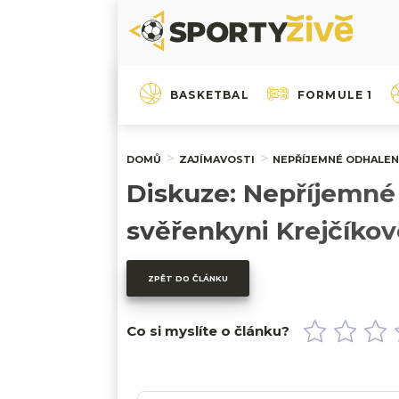
BASKETBAL
FORMULE 1
DOMŮ
ZAJÍMAVOSTI
NEPŘÍJEMNÉ ODHALENÍ
Diskuze: Nepříjemné 
svěřenkyni Krejčíkov
ZPĚT DO ČLÁNKU
Co si myslíte o článku?