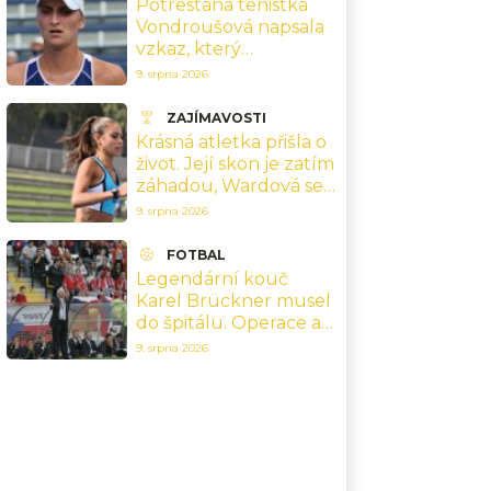
Potrestaná tenistka
Vondroušová napsala
vzkaz, který
naznačuje konec
9. srpna 2026
kariéry
ZAJÍMAVOSTI
Krásná atletka přišla o
život. Její skon je zatím
záhadou, Wardová se
dožila pouze 21 let
9. srpna 2026
FOTBAL
Legendární kouč
Karel Brückner musel
do špitálu. Operace a
starosti o svou ženu
9. srpna 2026