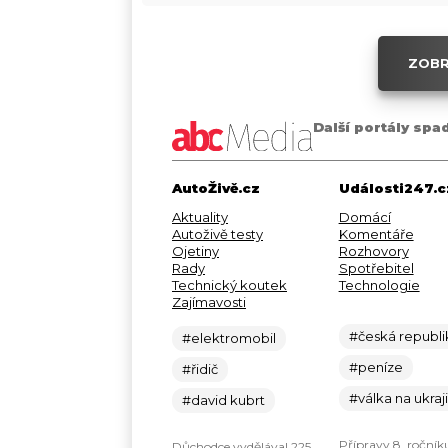
ZOBR
Další portály spa
AutoŽivě.cz
Události247.c
Aktuality
Domácí
Autoživě testy
Komentáře
Ojetiny
Rozhovory
Rady
Spotřebitel
Technický koutek
Technologie
Zajímavosti
#česká republi
#elektromobil
#peníze
#řidič
#válka na ukraj
#david kubrt
Přípravy 8. ročník
Důchodce vydělával 225