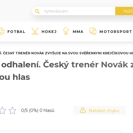
FOTBAL
HOKEJ
MMA
MOTORSPORT
. ČESKÝ TRENÉR NOVÁK ZVYŠUJE NA SVOU SVĚŘENKYNI KREJČÍKOVOU H
odhalení. Český trenér Novák 
ou hlas
0
/5 (
0
%)
0
hlasů
Nahlásit chybu