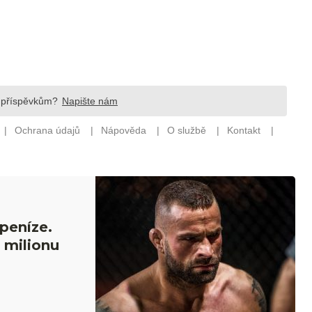
peníze.
 milionu