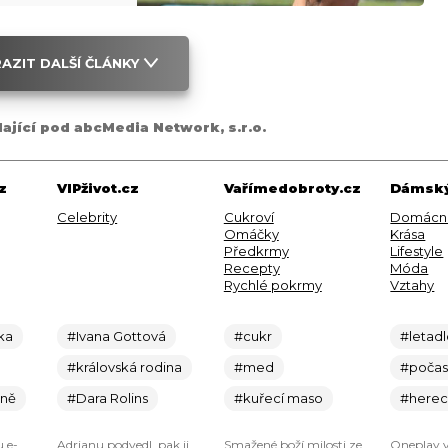
AZIT DALŠÍ ČLÁNKY
dající pod abcMedia Network, s.r.o.
z
VIPživot.cz
Vařímedobroty.cz
Dámský
Celebrity
Cukroví
Domácn
Omáčky
Krása
Předkrmy
Lifestyle
Recepty
Móda
Rychlé pokrmy
Vztahy
ka
#Ivana Gottová
#cukr
#letad
#královská rodina
#med
#počas
ině
#Dara Rolins
#kuřecí maso
#here
u e-
Adrianu podvedl, pak ji
Smažené boží milosti ze
Oneplay