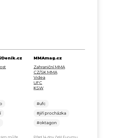
Deník.cz
MMAmag.cz
ost
Zahraniční MMA
CZ/SK MMA
Videa
UFC
KSW
lo
#ufc
í
#jiří procházka
c
#oktagon
 vám může
Před 14 dny čelil Furymu.