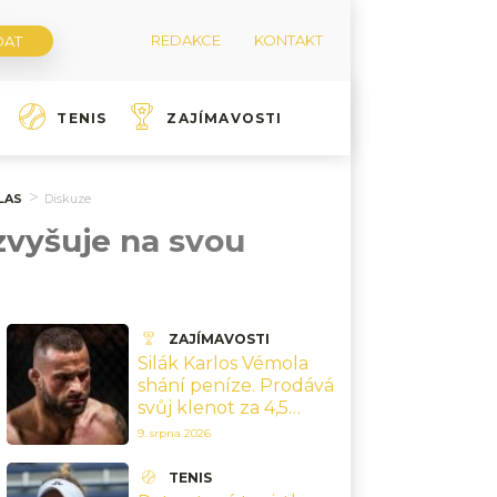
REDAKCE
KONTAKT
TENIS
ZAJÍMAVOSTI
LAS
Diskuze
zvyšuje na svou
ZAJÍMAVOSTI
Silák Karlos Vémola
shání peníze. Prodává
svůj klenot za 4,5
milionu korun
9. srpna 2026
TENIS