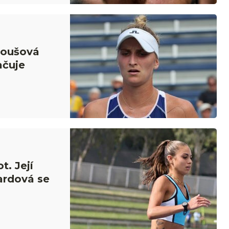
roušová
ačuje
t. Její
ardová se