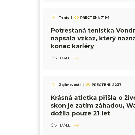
Tenis
|
PŘEČTENÍ: 7194
Potrestaná tenistka Vond
napsala vzkaz, který nazn
konec kariéry
ČÍST DÁLE
Zajímavosti
|
PŘEČTENÍ: 2237
Krásná atletka přišla o živo
skon je zatím záhadou, W
dožila pouze 21 let
ČÍST DÁLE