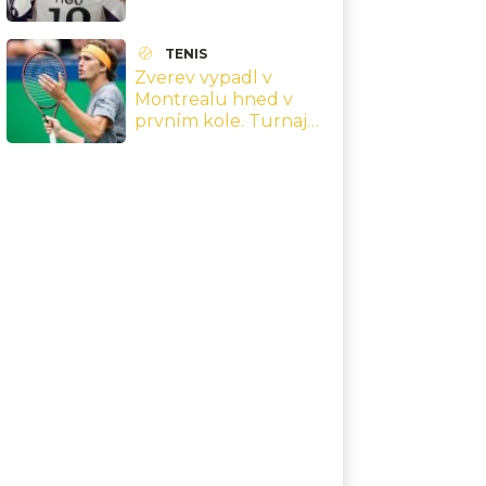
Nazval ho zbabělým
podvodníkem
TENIS
Zverev vypadl v
Montrealu hned v
prvním kole. Turnaj
byl přitom bez
Sinnera, Alcaraze i
Djokoviče