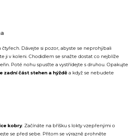
na
 čtyřech. Dávejte si pozor, abyste se neprohýbali
 ji v koleni. Chodidlem se snažte dostat co nejblíže
teřin. Poté nohu spusťte a vystřídejte s druhou. Opakujte
te zadní část stehen a hýždě
a když se nebudete
ice kobry
. Začínáte na bříšku s lokty vzepřenými o
ejte se před sebe. Přitom se výrazně prohněte