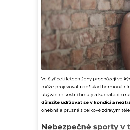
Ve čtyřiceti letech ženy procházejí velk
může projevovat například hormonálními 
ubýváním kostní hmoty a kornatěním cé
důležité udržovat se v kondici a neztr
ohebná a pružná s celkově zdravým tělem
Nebezpečné sporty v 