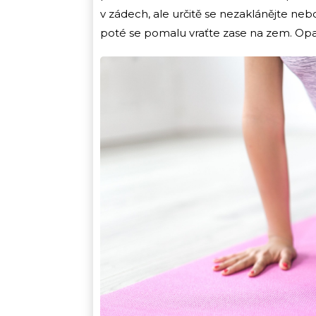
v zádech, ale určitě se nezaklánějte neb
poté se pomalu vraťte zase na zem. Opa