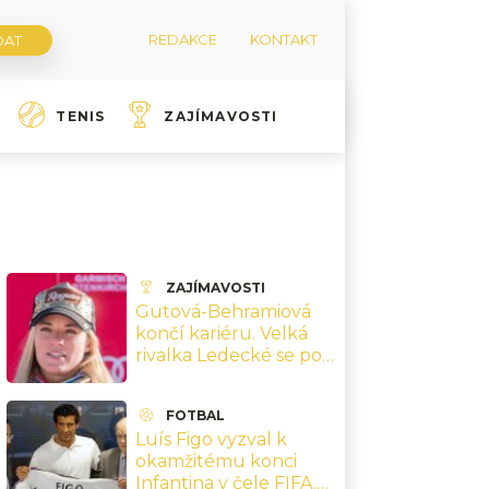
REDAKCE
KONTAKT
TENIS
ZAJÍMAVOSTI
ZAJÍMAVOSTI
Gutová-Behramiová
končí kariéru. Velká
rivalka Ledecké se po
zranění už na svah
nevrátí
FOTBAL
Luís Figo vyzval k
okamžitému konci
Infantina v čele FIFA.