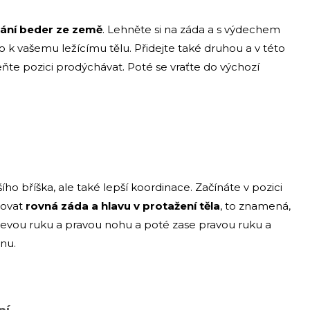
dání beder ze země
. Lehněte si na záda a s výdechem
 k vašemu ležícímu tělu. Přidejte také druhou a v této
te pozici prodýchávat. Poté se vraťte do výchozí
o bříška, ale také lepší koordinace. Začínáte v pozici
žovat
rovná záda a hlavu v protažení těla
, to znamená,
e levou ruku a pravou nohu a poté zase pravou ruku a
nu.