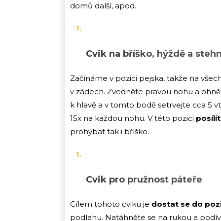
domů další, apod.
Cvik na bříško, hýždě a steh
Začínáme v pozici pejska, takže na všech
v zádech. Zvedněte pravou nohu a ohněte
k hlavě a v tomto bodě setrvejte cca 5 v
15x na každou nohu. V této pozici
posílí
prohýbat tak i bříško.
Cvik pro pružnost páteře
Cílem tohoto cviku je
dostat se do poz
podlahu. Natáhněte se na rukou a podív