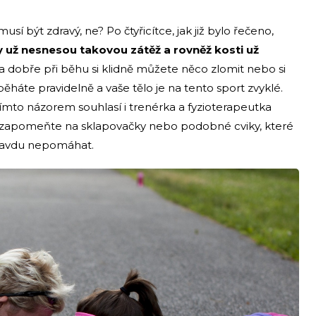
sí být zdravý, ne? Po čtyřicítce, jak již bylo řečeno,
 už nesnesou takovou zátěž a rovněž kosti už
ka a dobře při běhu si klidně můžete něco zlomit nebo si
e běháte pravidelně a vaše tělo je na tento sport zvyklé.
 tímto názorem souhlasí i trenérka a fyzioterapeutka
Ale zapomeňte na sklapovačky nebo podobné cviky, které
pravdu nepomáhat.