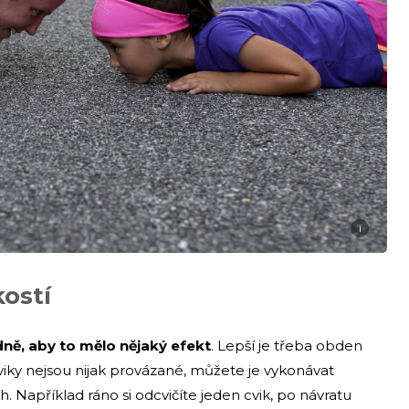
i
kostí
dně, aby to mělo nějaký efekt
. Lepší je třeba obden
viky nejsou nijak provázané, můžete je vykonávat
 Například ráno si odcvičíte jeden cvik, po návratu