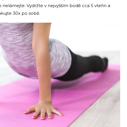
o nelámejte. Vydržte v nejvyšším bodě cca 5 vteřin a
kujte 30x po sobě.