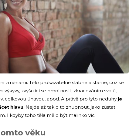
ými změnami. Tělo prokazatelně slábne a stárne, což se
výkyvy, zvyšující se hmotností, zkracováním svalů,
v, celkovou únavou, apod. A právě pro tyto neduhy
je
ácet hlavu
. Nejde až tak o to zhubnout, jako zůstat
. I kdyby toho těla mělo být malinko víc.
tomto věku