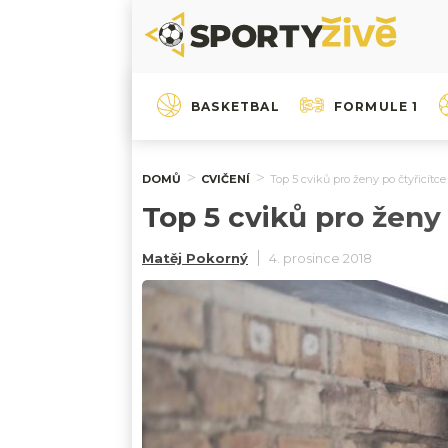
BASKETBAL
FORMULE 1
DOMŮ
CVIČENÍ
Top 5 cviků pro ženy po čtyřicítce 
Top 5 cviků pro ženy 
Matěj Pokorný
4. prosince 2018