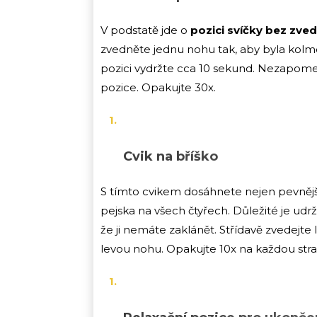
V podstatě jde o
pozici svíčky bez zve
zvedněte jednu nohu tak, aby byla kolmo
pozici vydržte cca 10 sekund. Nezapomeň
pozice. Opakujte 30x.
Cvik na bříško
S tímto cvikem dosáhnete nejen pevnějšíh
pejska na všech čtyřech. Důležité je udr
že ji nemáte zaklánět. Střídavě zvedejt
levou nohu. Opakujte 10x na každou stra