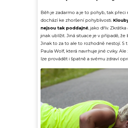
Běh je zadarmo a je to pohyb, tak přeci mu
dochází ke zhoršení pohyblivosti.
Klouby
nejsou tak poddajné
, jako dřív. Zkrát
jinak ublížit. Jiná situace je v případě, ž
Jinak to za to ale to rozhodně nestojí. S
Paula Wolf, která navrhuje jiné cviky. 
lze provádět i špatně a svému zdraví o