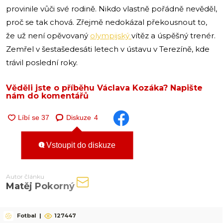
provinile vůči své rodině. Nikdo vlastně pořádně nevěděl,
proč se tak chová. Zřejmě nedokázal překousnout to,
že už není opěvovaný
olympijský
vítěz a úspěšný trenér.
Zemřel v šestašedesáti letech v ústavu v Terezíně, kde
trávil poslední roky.
Věděli jste o příběhu Václava Kozáka? Napište
nám do komentářů
Diskuze
4
Vstoupit do diskuze
Autor článku
Matěj Pokorný
Fotbal
|
127447