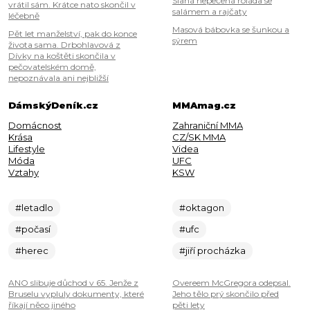
Slaná nepečená roláda se
vrátil sám. Krátce nato skončil v
salámem a rajčaty
léčebně
Masová bábovka se šunkou a
Pět let manželství, pak do konce
sýrem
života sama. Drbohlavová z
Dívky na koštěti skončila v
pečovatelském domě,
nepoznávala ani nejbližší
DámskýDeník.cz
MMAmag.cz
Domácnost
Zahraniční MMA
Krása
CZ/SK MMA
Lifestyle
Videa
Móda
UFC
Vztahy
KSW
#letadlo
#oktagon
#počasí
#ufc
#herec
#jiří procházka
ANO slibuje důchod v 65. Jenže z
Overeem McGregora odepsal.
Bruselu vypluly dokumenty, které
Jeho tělo prý skončilo před
říkají něco jiného
pěti lety