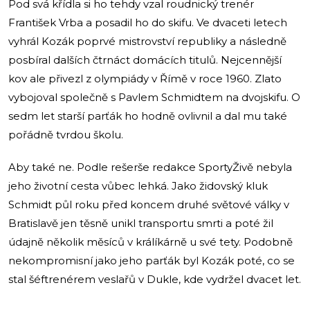
Pod svá křídla si ho tehdy vzal roudnický trenér
František Vrba a posadil ho do skifu. Ve dvaceti letech
vyhrál Kozák poprvé mistrovství republiky a následně
posbíral dalších čtrnáct domácích titulů. Nejcennější
kov ale přivezl z olympiády v Římě v roce 1960. Zlato
vybojoval společně s Pavlem Schmidtem na dvojskifu. O
sedm let starší parťák ho hodně ovlivnil a dal mu také
pořádně tvrdou školu.
Aby také ne. Podle rešerše redakce SportyŽivě nebyla
jeho životní cesta vůbec lehká. Jako židovský kluk
Schmidt půl roku před koncem druhé světové války v
Bratislavě jen těsně unikl transportu smrti a poté žil
údajně několik měsíců v králíkárně u své tety. Podobně
nekompromisní jako jeho parťák byl Kozák poté, co se
stal šéftrenérem veslařů v Dukle, kde vydržel dvacet let.