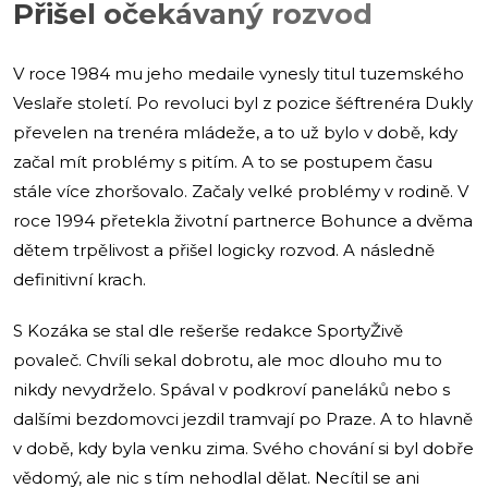
Přišel očekávaný rozvod
V roce 1984 mu jeho medaile vynesly titul tuzemského
Veslaře století. Po revoluci byl z pozice šéftrenéra Dukly
převelen na trenéra mládeže, a to už bylo v době, kdy
začal mít problémy s pitím. A to se postupem času
stále více zhoršovalo. Začaly velké problémy v rodině. V
roce 1994 přetekla životní partnerce Bohunce a dvěma
dětem trpělivost a přišel logicky rozvod. A následně
definitivní krach.
S Kozáka se stal dle rešerše redakce SportyŽivě
povaleč. Chvíli sekal dobrotu, ale moc dlouho mu to
nikdy nevydrželo. Spával v podkroví paneláků nebo s
dalšími bezdomovci jezdil tramvají po Praze. A to hlavně
v době, kdy byla venku zima. Svého chování si byl dobře
vědomý, ale nic s tím nehodlal dělat. Necítil se ani