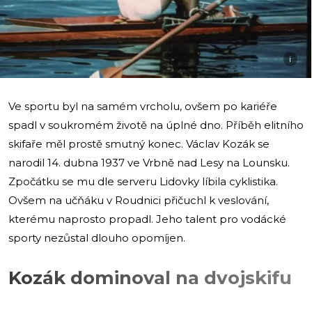
i
Ve sportu byl na samém vrcholu, ovšem po kariéře
spadl v soukromém životě na úplné dno. Příběh elitního
skifaře měl prostě smutný konec. Václav Kozák se
narodil 14. dubna 1937 ve Vrbně nad Lesy na Lounsku.
Zpočátku se mu dle serveru Lidovky líbila cyklistika.
Ovšem na učňáku v Roudnici přičuchl k veslování,
kterému naprosto propadl. Jeho talent pro vodácké
sporty nezůstal dlouho opomíjen.
Kozák dominoval na dvojskifu