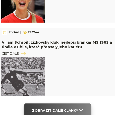
Fotbal
|
123744
Viliam Schrojf: žižkovský kluk, nejlepší brankář MS 1962 a
finále v Chile, které přepsaly jeho kariéru
ČÍST DÁLE
ZOBRAZIT DALŠÍ ČLÁNKY