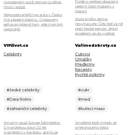
Půjde o nejlépe obsazený
rozpáleném autě nemají co dělat.
veletrh čisté mobility v
Hrozí i požár
historii
Nejprodávanější typ auta v Česku
Staré knížky doma
má zásadní slabinu. Crossovery
nevyhazujte. Češi teď za ně
selhávají přesně tam, kde mají být
platí hezké peníze. Jejich
nejsilnější
prodejem se dá vydělat
VIPživot.cz
Vařímedobroty.cz
Celebrity
Cukroví
Omáčky
Předkrmy
Recepty
Rychlé pokrmy
#české celebrity
#cukr
#Dara Rolins
#med
#zahraniční celebrity
#kuřecí maso
Smutný osud Júliuse Satinského:
Smažené boží milosti ze
S manželkou slavil 20 let
smetanového těsta
manželství v Karibiku, domů se