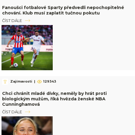
Fanoušci fotbalové Sparty předvedli nepochopitelné
chování. Klub musí zaplatit tučnou pokutu
ČÍST DÁLE
Zajímavosti
|
129343
Chci chránit mladé dívky, neměly by hrát proti
biologickým mužům, říká hvězda ženské NBA
Cunninghamová
ČÍST DÁLE