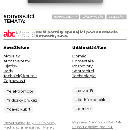
SOUVISEJÍCÍ
OLYMPIJSKÉ HRY
VÁCLAV KOZÁK
VESLOVÁNÍ
TÉMATA:
Další portály spadající pod abcMedia
Network, s.r.o.
AutoŽivě.cz
Události247.cz
Aktuality
Domácí
Autoživě testy
Komentáře
Ojetiny
Rozhovory
Rady
Spotřebitel
Technický koutek
Technologie
Zajímavosti
#covid-19
#elektromobil
#česká republika
#řidičský průkaz
#peníze
#david kubrt
Přípravy 8. ročníku e-SALON
Powerbanka, léky a lahev vody:
už jsou v plném proudu.
Mechanici jmenují věci, které v