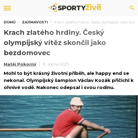
DOMŮ
ZAJÍMAVOSTI
Krach zlatého hrdiny. Český olympijský vítěz skon
Krach zlatého hrdiny. Český
olympijský vítěz skončil jako
bezdomovec
Matěj Pokorný
8. srpna 2025
Mohl to být krásný životní příběh, ale happy end se
nekonal. Olympijský šampion Václav Kozák přičichl k
ohnivé vodě. Nakonec odepsal i svou rodinu.