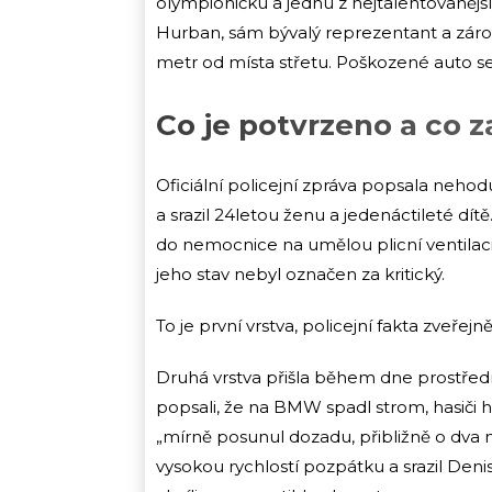
olympioničku a jednu z nejtalentovanější
Hurban, sám bývalý reprezentant a zárov
metr od místa střetu. Poškozené auto se
Co je potvrzeno a co 
Oficiální policejní zpráva popsala nehod
a srazil 24letou ženu a jedenáctileté dít
do nemocnice na umělou plicní ventilaci
jeho stav nebyl označen za kritický.
To je první vrstva, policejní fakta zveřej
Druhá vrstva přišla během dne prostřed
popsali, že na BMW spadl strom, hasiči ho 
„mírně posunul dozadu, přibližně o dva 
vysokou rychlostí pozpátku a srazil Denis