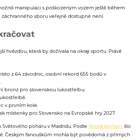
 umožnili manipulaci s poškozeným vozem ještě během
 a záchranného sboru veřejně dostupné není.
kračovat
 hvězdou, která by dožívala na okraji sportu. Právě
místo z 64 závodnic, osobní rekord 655 bodů v
.
lní bronz pro slovenskou lukostřelbu.
lukostřelbě.
c v prvním kole.
isk místenky pro Slovensko na Evropské hry 2027.
ik Světového poháru v Madridu. Podle
World Archery
šlo
ormě. Českým fanouškům mohla být povědomá z přímých