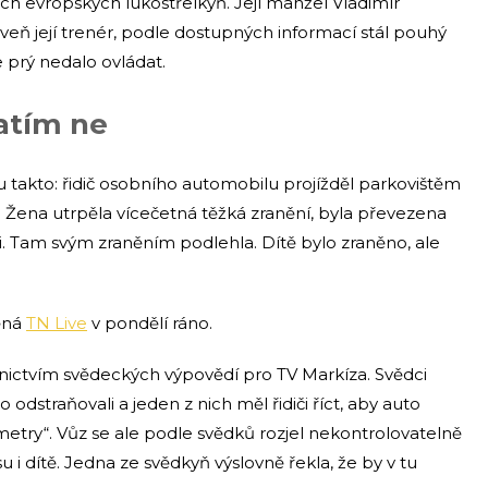
ch evropských lukostřelkyň. Její manžel Vladimír
eň její trenér, podle dostupných informací stál pouhý
 prý nedalo ovládat.
zatím ne
u takto: řidič osobního automobilu projížděl parkovištěm
ě. Žena utrpěla vícečetná těžká zranění, byla převezena
. Tam svým zraněním podlehla. Dítě bylo zraněno, ale
něná
TN Live
v pondělí ráno.
nictvím svědeckých výpovědí pro TV Markíza. Svědci
odstraňovali a jeden z nich měl řidiči říct, aby auto
metry“. Vůz se ale podle svědků rozjel nekontrolovatelně
u i dítě. Jedna ze svědkyň výslovně řekla, že by v tu