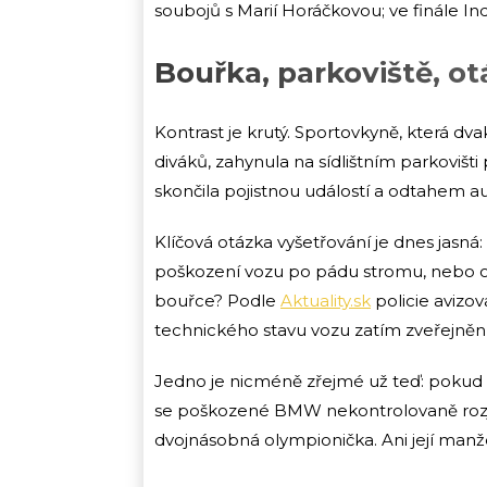
soubojů s Marií Horáčkovou; ve finále Ind
Bouřka, parkoviště, o
Kontrast je krutý. Sportovkyně, která dvak
diváků, zahynula na sídlištním parkovišti 
skončila pojistnou událostí a odtahem au
Klíčová otázka vyšetřování je dnes jasn
poškození vozu po pádu stromu, nebo 
bouřce? Podle
Aktuality.sk
policie avizov
technického stavu vozu zatím zveřejněn
Jedno je nicméně zřejmé už teď: pokud 
se poškozené BMW nekontrolovaně rozjelo
dvojnásobná olympionička. Ani její manžel