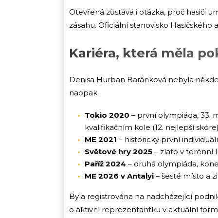
Otevřená zůstává i otázka, proč hasiči
zásahu. Oficiální stanovisko Hasičského
Kariéra, která měla po
Denisa Hurban Baránková nebyla někdejší
naopak.
Tokio 2020
– první olympiáda, 33. 
kvalifikačním kole (12. nejlepší skóre)
ME 2021
– historicky první individuá
Světové hry 2025
– zlato v terénní 
Paříž 2024
– druhá olympiáda, kone
ME 2026 v Antalyi
– šesté místo a z
Byla registrována na nadcházející podn
o aktivní reprezentantku v aktuální f