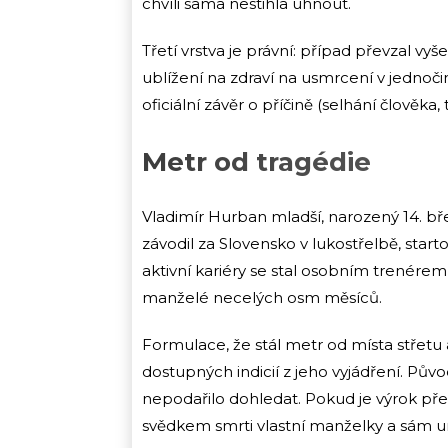
chvíli sama nestihla uhnout.
Třetí vrstva je právní: případ převzal vyše
ublížení na zdraví na usmrcení v jednoč
oficiální závěr o příčině (selhání člověk
Metr od tragédie
Vladimír Hurban mladší, narozený 14. bře
závodil za Slovensko v lukostřelbě, star
aktivní kariéry se stal osobním trenérem 
manželé necelých osm měsíců.
Formulace, že stál metr od místa střetu
dostupných indicií z jeho vyjádření. Pův
nepodařilo dohledat. Pokud je výrok př
svědkem smrti vlastní manželky a sám uni