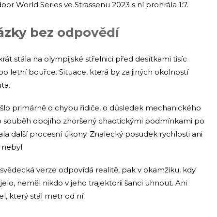
oor World Series ve Strassenu 2023 s ní prohrála 1:7.
tázky bez odpovědí
rát stála na olympijské střelnici před desítkami tisíc
po letní bouřce. Situace, která by za jiných okolností
ta.
á: šlo primárně o chybu řidiče, o důsledek mechanického
o souběh obojího zhoršený chaotickými podmínkami po
ala další procesní úkony. Znalecký posudek rychlosti ani
 nebyl.
svědecká verze odpovídá realitě, pak v okamžiku, kdy
, neměl nikdo v jeho trajektorii šanci uhnout. Ani
, který stál metr od ní.