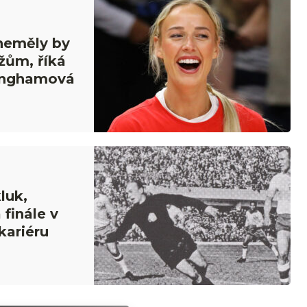
 neměly by
žům, říká
inghamová
luk,
 finále v
kariéru