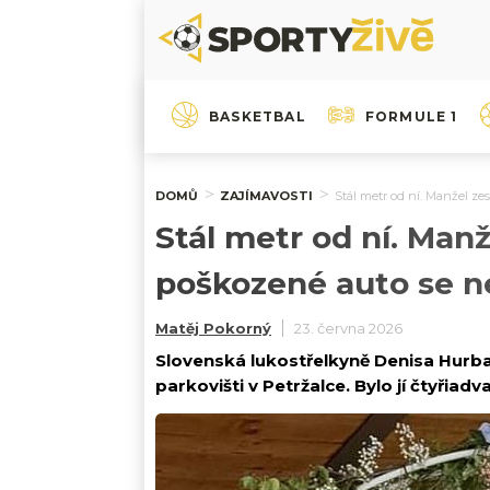
BASKETBAL
FORMULE 1
DOMŮ
ZAJÍMAVOSTI
Stál metr od ní. Manžel z
Stál metr od ní. Man
poškozené auto se n
Matěj Pokorný
23. června 2026
Slovenská lukostřelkyně Denisa Hurb
parkovišti v Petržalce. Bylo jí čtyřiadva