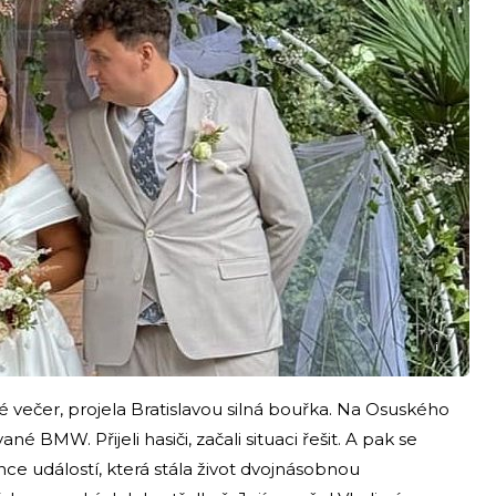
i
té večer, projela Bratislavou silná bouřka. Na Osuského
é BMW. Přijeli hasiči, začali situaci řešit. A pak se
e událostí, která stála život dvojnásobnou