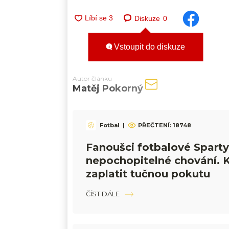
Diskuze
0
Vstoupit do diskuze
Autor článku
Matěj Pokorný
Fotbal
|
PŘEČTENÍ:
18748
Fanoušci fotbalové Sparty
nepochopitelné chování. 
zaplatit tučnou pokutu
ČÍST DÁLE