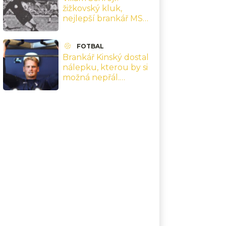
žižkovský kluk,
nejlepší brankář MS
1962 a finále v Chile,
které přepsaly jeho
FOTBAL
kariéru
Brankář Kinský dostal
nálepku, kterou by si
možná nepřál.
Nejsebevědomější
hráč Premier League