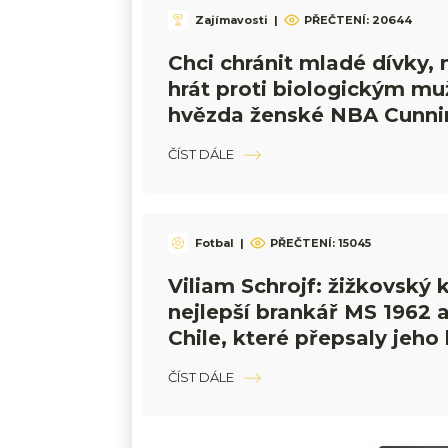
Zajímavosti
|
PŘEČTENÍ:
20644
Chci chránit mladé dívky,
hrát proti biologickým mu
hvězda ženské NBA Cunn
ČÍST DÁLE
Fotbal
|
PŘEČTENÍ:
15045
Viliam Schrojf: žižkovský k
nejlepší brankář MS 1962 a
Chile, které přepsaly jeho 
ČÍST DÁLE