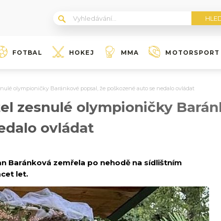
FOTBAL
HOKEJ
MMA
MOTORSPORT
esnulé olympioničky Baránkové popsal, že poškozené auto se nedalo ovládat
žel zesnulé olympioničky Barán
edalo ovládat
an Baránková zemřela po nehodě na sídlištním
cet let.