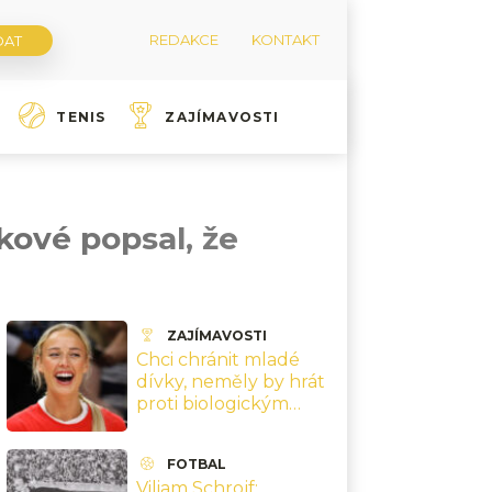
REDAKCE
KONTAKT
TENIS
ZAJÍMAVOSTI
kové popsal, že
ZAJÍMAVOSTI
Chci chránit mladé
dívky, neměly by hrát
proti biologickým
mužům, říká hvězda
ženské NBA
FOTBAL
Cunninghamová
Viliam Schrojf: