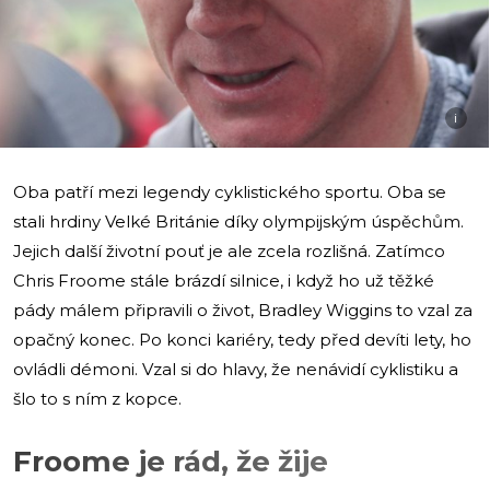
i
Oba patří mezi legendy cyklistického sportu. Oba se
stali hrdiny Velké Británie díky olympijským úspěchům.
Jejich další životní pouť je ale zcela rozlišná. Zatímco
Chris Froome stále brázdí silnice, i když ho už těžké
pády málem připravili o život, Bradley Wiggins to vzal za
opačný konec. Po konci kariéry, tedy před devíti lety, ho
ovládli démoni. Vzal si do hlavy, že nenávidí cyklistiku a
šlo to s ním z kopce.
Froome je rád, že žije