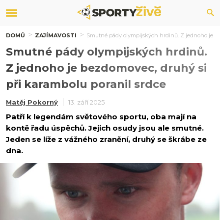
DOMŮ
ZAJÍMAVOSTI
Smutné pády olympijských hrdinů. Z jednoho je be
Smutné pády olympijských hrdinů.
Z jednoho je bezdomovec, druhý si
při karambolu poranil srdce
Matěj Pokorný
13. září 2025
Patří k legendám světového sportu, oba mají na
kontě řadu úspěchů. Jejich osudy jsou ale smutné.
Jeden se líže z vážného zranění, druhý se škrábe ze
dna.