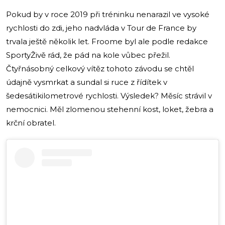
Pokud by v roce 2019 při tréninku nenarazil ve vysoké
rychlosti do zdi, jeho nadvláda v Tour de France by
trvala ještě několik let. Froome byl ale podle redakce
SportyŽivě rád, že pád na kole vůbec přežil.
Čtyřnásobný celkový vítěz tohoto závodu se chtěl
údajně vysmrkat a sundal si ruce z řídítek v
šedesátikilometrové rychlosti. Výsledek? Měsíc strávil v
nemocnici. Měl zlomenou stehenní kost, loket, žebra a
krční obratel.