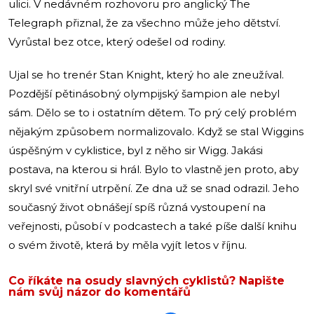
ulici. V nedávném rozhovoru pro anglický The
Telegraph přiznal, že za všechno může jeho dětství.
Vyrůstal bez otce, který odešel od rodiny.
Ujal se ho trenér Stan Knight, který ho ale zneužíval.
Pozdější pětinásobný olympijský šampion ale nebyl
sám. Dělo se to i ostatním dětem. To prý celý problém
nějakým způsobem normalizovalo. Když se stal Wiggins
úspěšným v cyklistice, byl z něho sir Wigg. Jakási
postava, na kterou si hrál. Bylo to vlastně jen proto, aby
skryl své vnitřní utrpění. Ze dna už se snad odrazil. Jeho
současný život obnášejí spíš různá vystoupení na
veřejnosti, působí v podcastech a také píše další knihu
o svém životě, která by měla vyjít letos v říjnu.
Co říkáte na osudy slavných cyklistů? Napište
nám svůj názor do komentářů