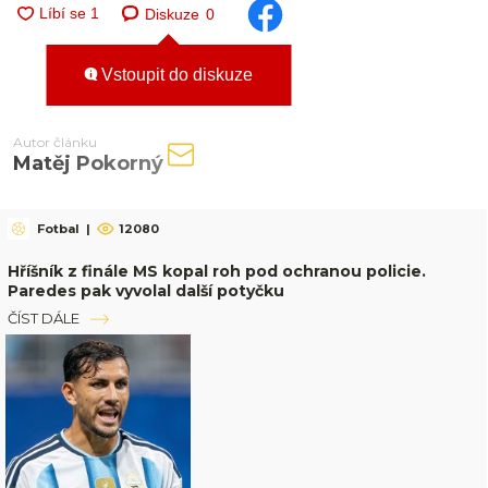
Diskuze
0
Vstoupit do diskuze
Autor článku
Matěj Pokorný
Fotbal
|
12080
Hříšník z finále MS kopal roh pod ochranou policie.
Paredes pak vyvolal další potyčku
ČÍST DÁLE