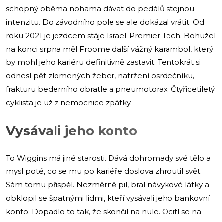
schopný oběma nohama dávat do pedálů stejnou
intenzitu. Do závodního pole se ale dokázal vrátit. Od
roku 2021 je jezdcem stáje Israel-Premier Tech. Bohužel
na konci srpna měl Froome další vážný karambol, který
by mohl jeho kariéru definitivně zastavit. Tentokrát si
odnesl pět zlomených žeber, natržení osrdečníku,
frakturu bederního obratle a pneumotorax. Čtyřicetiletý
cyklista je už z nemocnice zpátky.
Vysávali jeho konto
To Wiggins má jiné starosti. Dává dohromady své tělo a
mysl poté, co se mu po kariéře doslova zhroutil svět.
Sám tomu přispěl. Nezměrně pil, bral návykové látky a
obklopil se špatnými lidmi, kteří vysávali jeho bankovní
konto. Dopadlo to tak, že skončil na nule. Ocitl se na