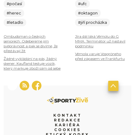
#počasí
#ufc
#herec
#oktagon
#letadlo
#jiří procházka
Ombudsman o českých
Jíra dál láká Vémolu do G
seniorech: Odebereme jim
MMA. Terminátor už nastavil
svéprávnost a pak se divíme, že
podmínku
přestávají žít
Vémola varuje Vosgröneho
Žádné vykládání na pás, žádný
před zápasem ve Frankfurtu
skener. Kaufland testuje vozík,
který markuje zboží sám od sebe
KONTAKT
REDAKCE
KARIÉRA
COOKIES
ETICKÝ KODEX