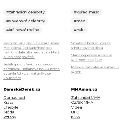
#zahraniční celebrity
#kuřecí maso
#slovenské celebrity
#med
#královská rodina
#cukr
Jsem hnusná, šedivá a stará, řekla
Smažené boží milosti ze
Menzelová. Její kadeřnice pak
smetanového těsta
hejtrům dala ultimátum, na které
Slaná nepečená roláda se
nikdo neodpověděl
salámem a rajčaty
Seděli spolu v lavici a on se do ní
Masová bábovka se šunkou a
zamiloval. Bočanová po 40 letech
sýrem
vytáhla fotku z maturáku se
Zounarem
DámskýDeník.cz
MMAmag.cz
Domácnost
Zahraniční MMA
Krása
CZ/SK MMA
Lifestyle
Videa
Móda
UFC
Vztahy
KSW