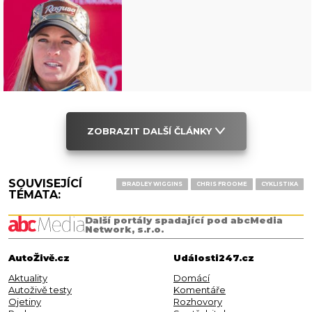
ZOBRAZIT DALŠÍ ČLÁNKY
SOUVISEJÍCÍ
BRADLEY WIGGINS
CHRIS FROOME
CYKLISTIKA
TÉMATA:
Další portály spadající pod abcMedia
Network, s.r.o.
AutoŽivě.cz
Události247.cz
Aktuality
Domácí
Autoživě testy
Komentáře
Ojetiny
Rozhovory