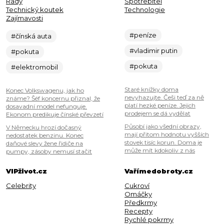
Rady
Spotřebitel
Technický koutek
Technologie
Zajímavosti
#peníze
#čínská auta
#vladimir putin
#pokuta
#pokuta
#elektromobil
Staré knížky doma
Konec Volkswagenu, jak ho
nevyhazujte. Češi teď za ně
známe? Šéf koncernu přiznal, že
platí hezké peníze. Jejich
dosavadní model nefunguje.
prodejem se dá vydělat
Ekonom predikuje čínské převzetí
Působí jako všední obrazy,
V Německu hrozí dočasný
mají přitom hodnotu vyšších
nedostatek benzinu. Konec
stovek tisíc korun. Doma je
daňové slevy žene řidiče na
může mít kdokoliv z nás
pumpy, zásoby nemusí stačit
VIPživot.cz
Vařímedobroty.cz
Celebrity
Cukroví
Omáčky
Předkrmy
Recepty
Rychlé pokrmy