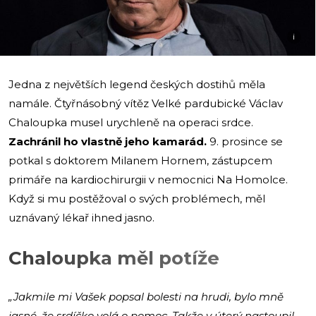
i
Jedna z největších legend českých dostihů měla
namále. Čtyřnásobný vítěz Velké pardubické Václav
Chaloupka musel urychleně na operaci srdce.
Zachránil ho vlastně jeho kamarád.
9. prosince se
potkal s doktorem Milanem Hornem, zástupcem
primáře na kardiochirurgii v nemocnici Na Homolce.
Když si mu postěžoval o svých problémech, měl
uznávaný lékař ihned jasno.
Chaloupka měl potíže
„Jakmile mi Vašek popsal bolesti na hrudi, bylo mně
jasné, že srdíčko volá o pomoc. Takže v úterý nastoupil,