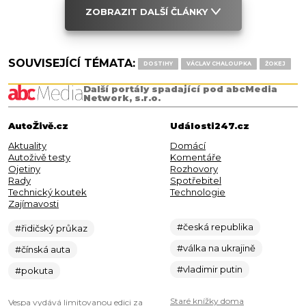
ZOBRAZIT DALŠÍ ČLÁNKY
SOUVISEJÍCÍ TÉMATA:
DOSTIHY
VÁCLAV CHALOUPKA
ŽOKEJ
Další portály spadající pod abcMedia
Network, s.r.o.
AutoŽivě.cz
Události247.cz
Aktuality
Domácí
Autoživě testy
Komentáře
Ojetiny
Rozhovory
Rady
Spotřebitel
Technický koutek
Technologie
Zajímavosti
#česká republika
#řidičský průkaz
#válka na ukrajině
#čínská auta
#vladimir putin
#pokuta
Staré knížky doma
Vespa vydává limitovanou edici za