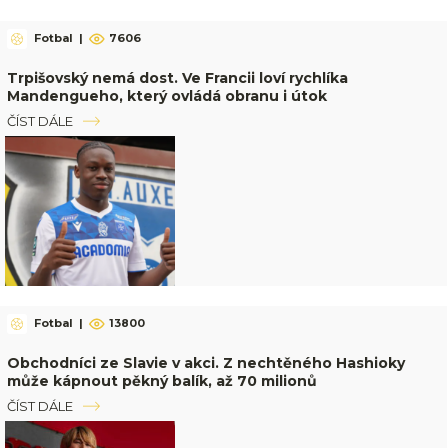
Fotbal
|
7606
Trpišovský nemá dost. Ve Francii loví rychlíka
Mandengueho, který ovládá obranu i útok
ČÍST DÁLE
Fotbal
|
13800
Obchodníci ze Slavie v akci. Z nechtěného Hashioky
může kápnout pěkný balík, až 70 milionů
ČÍST DÁLE