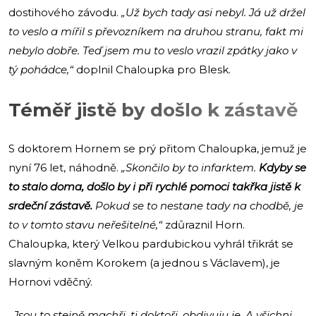
dostihového závodu.
„Už bych tady asi nebyl. Já už držel
to veslo a mířil s převozníkem na druhou stranu, fakt mi
nebylo dobře. Teď jsem mu to veslo vrazil zpátky jako v
tý pohádce,“
doplnil Chaloupka pro Blesk.
Téměř jistě by došlo k zástavě
S doktorem Hornem se prý přitom Chaloupka, jemuž je
nyní 76 let, náhodně.
„Skončilo by to infarktem.
Kdyby se
to stalo doma, došlo by i při rychlé pomoci takřka jistě k
srdeční zástavě.
Pokud se to nestane tady na chodbě, je
to v tomto stavu neřešitelné,“
zdůraznil Horn.
Chaloupka, který Velkou pardubickou vyhrál třikrát se
slavným koněm Korokem (a jednou s Václavem), je
Hornovi vděčný.
„Jsou to stejně machři, ti doktoři, obdivuju je. A všichni