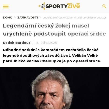
DOMŮ
ZAJÍMAVOSTI
Legendární český žokej musel urychleně podstoupit
Legendární český žokej musel
urychleně podstoupit operaci srdce
Radek Bardouzl
5. ledna 2025
Náhodné setkání s kamarádem zachránilo české
legendě dostihových závodů život. Velikán Velké
pardubické Václav Chaloupka je po operaci srdce.