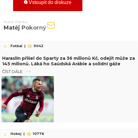
Vstoupit do diskuze
Autor článku
Matěj Pokorný
Fotbal
|
9042
Haraslín přišel do Sparty za 36 milionů Kč, odejít může za
145 milionů. Láká ho Saúdská Arábie a solidní gáže
ČÍST DÁLE
Hokej
|
10776