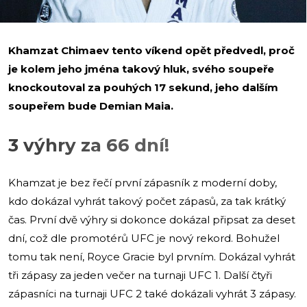
Khamzat Chimaev tento víkend opět předvedl, proč
je kolem jeho jména takový hluk, svého soupeře
knockoutoval za pouhých 17 sekund, jeho dalším
soupeřem bude Demian Maia.
3 výhry za 66 dní!
Khamzat je bez řečí první zápasník z moderní doby,
kdo dokázal vyhrát takový počet zápasů, za tak krátký
čas. První dvě výhry si dokonce dokázal připsat za deset
dní, což dle promotérů UFC je nový rekord. Bohužel
tomu tak není, Royce Gracie byl prvním. Dokázal vyhrát
tři zápasy za jeden večer na turnaji UFC 1. Další čtyři
zápasníci na turnaji UFC 2 také dokázali vyhrát 3 zápasy.