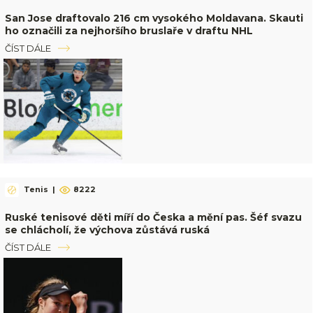
San Jose draftovalo 216 cm vysokého Moldavana. Skauti
ho označili za nejhoršího bruslaře v draftu NHL
ČÍST DÁLE
Tenis
|
8222
Ruské tenisové děti míří do Česka a mění pas. Šéf svazu
se chlácholí, že výchova zůstává ruská
ČÍST DÁLE