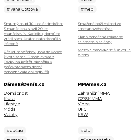
#Ivana Gottová
#med
Smutný osud Júliuse Satinského:
Smažené boží milosti ze
S manželkou slavil 20 let
smetanového těsta
manželství v Karibiku, domů se
Slaná nepečená roláda se
vrátil sám. Krátce nato skončil v
salámem a rajčaty
léčebně
Masová bábovka se šunkou a
Pět let manželství, pak do konce
sýrem
života sama. Drbohlavová z
Dívky na koštěti skončila v
pečovatelském domě,
nepoznávala ani nejbližší
DámskýDeník.cz
MMAmag.cz
Domácnost
Zahraniční MMA
Krása
CZ/SK MMA
Lifestyle
Videa
Móda
UFC
Vztahy
KSW
#počasí
#ufc
#letadlo
#jiří procházka