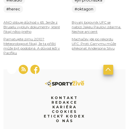
#herec
#oktagon
ANO slibuje důchod v 65. Jenže z
Bývalý bojovník UFC se
Bruselu vypluly dokumenty, které
nabízí Jakeu Paulovi zdarma.
říkají něco jiného
Nechce ani cent
Pamatujete zimu 2010?
Machačev jde po rekordu
Meteorologové říkají, že ta příští
UFC. Proti Garrymu může
může být podobná. A důvod leží v
překonat Andersona Silvu
Pacifiku
KONTAKT
REDAKCE
KARIÉRA
COOKIES
ETICKÝ KODEX
O NÁS