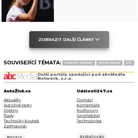
ZOBRAZIT DALŠÍ ČLÁNKY
SOUVISEJÍCÍ TÉMATA:
KHAMZAT CHIMAEV
ROYCE GRACIE
UFC
Další portály spadající pod abcMedia
Network, s.r.o.
AutoŽivě.cz
Události247.cz
Aktuality
Domácí
Autoživě testy
Komentáře
Ojetiny
Rozhovory
Rady
Spotřebitel
Technický koutek
Technologie
Zajímavosti
#zdražování
#motor