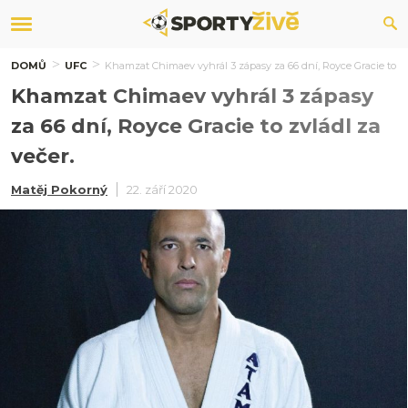
DOMŮ
UFC
Khamzat Chimaev vyhrál 3 zápasy za 66 dní, Royce Gracie to zvl
Khamzat Chimaev vyhrál 3 zápasy
za 66 dní, Royce Gracie to zvládl za
večer.
Matěj Pokorný
22. září 2020