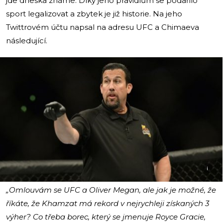
jde dneska známe. Díky jeho pravidlům se podařilo
sport legalizovat a zbytek je již historie. Na jeho
Twittrovém účtu napsal na adresu UFC a Chimaeva
následující.
i
„Omlouvám se UFC a Oliver Megan, ale jak je možné, že
říkáte, že Khamzat má rekord v nejrychleji získaných 3
výher? Co třeba borec, který se jmenuje Royce Gracie,