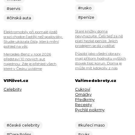
#rusko
#servis
#peníze
#čínská auta
Staré knížky doma
Elektromobily při pomalé jízdě
nevyhazujte. Češi teď za ně
srazí chodce častěji než spalováky.
platí hezké peníze. Jejich
Studie ukázala čísla, která mění
prodejem se dá vydělat
pohled na věc
Působí jako všední obrazy,
Mercedes-Benz v roce 2026
mají přitom hodnotu vyšších
představí 10 nových aut
stovek tisíc korun. Doma je
najednou: Zde je přehled všech,
může mít kdokoliv z nás
které v Česku uvidíme
VIPživot.cz
Vařímedobroty.cz
Celebrity
Cukroví
Omáčky
Předkrmy
Recepty
Rychlé pokrmy
#české celebrity
#kuřecí maso
#Dara Rolins
#cukr