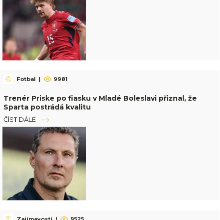
Fotbal
|
9981
Trenér Priske po fiasku v Mladé Boleslavi přiznal, že
Sparta postrádá kvalitu
ČÍST DÁLE
Zajímavosti
|
9525