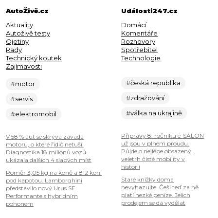
AutoŽivě.cz
Události247.cz
Aktuality
Domácí
Autoživě testy
Komentáře
Ojetiny
Rozhovory
Rady
Spotřebitel
Technický koutek
Technologie
Zajímavosti
#česká republika
#motor
#zdražování
#servis
#válka na ukrajině
#elektromobil
Přípravy 8. ročníku e-SALON
V 58 % aut se skrývá závada
už jsou v plném proudu.
motoru, o které řidič netuší.
Půjde o nejlépe obsazený
Diagnostika 18 milionů vozů
veletrh čisté mobility v
ukázala dalších 4 slabých míst
historii
Poměr 3,05 kg na koně a 812 koní
Staré knížky doma
pod kapotou. Lamborghini
nevyhazujte. Češi teď za ně
představilo nový Urus SE
platí hezké peníze. Jejich
Performante s hybridním
prodejem se dá vydělat
pohonem