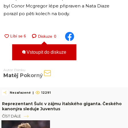
byl Conor Mcgregor lépe připraven a Nata Diaze
porazil po pěti kolech na body.
Diskuze
0
Vstoupit do diskuze
Autor článku
Matěj Pokorný
Nezařazené
|
12291
Reprezentant Šulc v zájmu italského giganta. Českého
kanonýra sleduje Juventus
ČÍST DÁLE