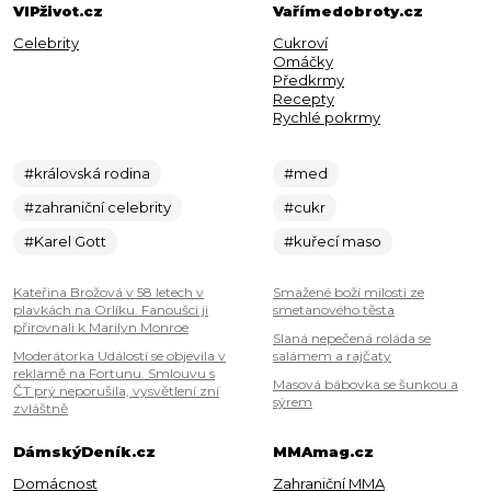
VIPživot.cz
Vařímedobroty.cz
Celebrity
Cukroví
Omáčky
Předkrmy
Recepty
Rychlé pokrmy
#královská rodina
#med
#zahraniční celebrity
#cukr
#Karel Gott
#kuřecí maso
Kateřina Brožová v 58 letech v
Smažené boží milosti ze
plavkách na Orlíku. Fanoušci ji
smetanového těsta
přirovnali k Marilyn Monroe
Slaná nepečená roláda se
Moderátorka Událostí se objevila v
salámem a rajčaty
reklamě na Fortunu. Smlouvu s
Masová bábovka se šunkou a
ČT prý neporušila, vysvětlení zní
sýrem
zvláštně
DámskýDeník.cz
MMAmag.cz
Domácnost
Zahraniční MMA