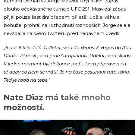
Kamaru Usman vs Jorge Masvidal byl hlavní zápas
dlouho očekávaného turnaje UFC 251. Masvidal zápas
přijal pouze šest dní předem, přiletěl, udělal váhu a
bohužel prohrál na rozhodnutí rozhodčích. Jorge se ale
nevzdal a na svém Twitteru před nedávnem uvedl:
„6 dní. 6 kilo dolů. Odletěl jsem do Vegas. Z Vegas do Abu
Dhabi. Zápasil jsem proti šampiónovi. Udělal jsem škody.
V jeden moment byl dokonce „out“. Jsem připraven od
té doby co jsem se vrátil. Je na čase posunout tuto váhu.
Teď je řada na tebe.“
Nate Diaz má také mnoho
možností.