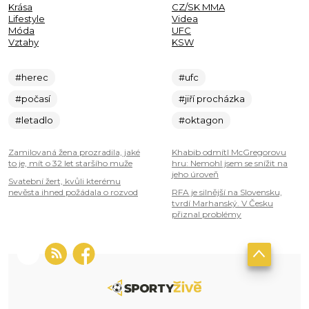
Krása
CZ/SK MMA
Lifestyle
Videa
Móda
UFC
Vztahy
KSW
#herec
#ufc
#počasí
#jiří procházka
#letadlo
#oktagon
Zamilovaná žena prozradila, jaké
Khabib odmítl McGregorovu
to je, mít o 32 let staršího muže
hru: Nemohl jsem se snížit na
jeho úroveň
Svatební žert, kvůli kterému
nevěsta ihned požádala o rozvod
RFA je silnější na Slovensku,
tvrdí Marhanský. V Česku
přiznal problémy