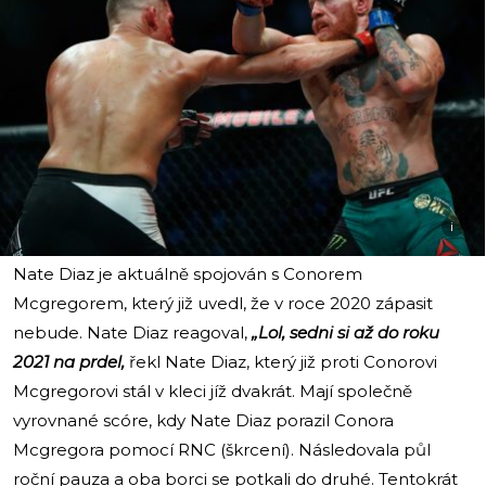
i
Nate Diaz je aktuálně spojován s Conorem
Mcgregorem, který již uvedl, že v roce 2020 zápasit
nebude. Nate Diaz reagoval,
„Lol, sedni si až do roku
2021 na prdel,
řekl Nate Diaz, který již proti Conorovi
Mcgregorovi stál v kleci jíž dvakrát. Mají společně
vyrovnané scóre, kdy Nate Diaz porazil Conora
Mcgregora pomocí RNC (škrcení). Následovala půl
roční pauza a oba borci se potkali do druhé. Tentokrát