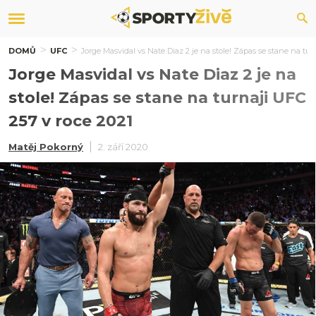
DOMŮ
UFC
Jorge Masvidal vs Nate Diaz 2 je na stole! Zápas se stane na tur
Jorge Masvidal vs Nate Diaz 2 je na
stole! Zápas se stane na turnaji UFC
257 v roce 2021
Matěj Pokorný
2. září 2020