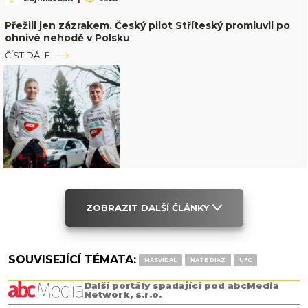
Přežili jen zázrakem. Český pilot Stříteský promluvil po
ohnivé nehodě v Polsku
ČÍST DÁLE
ZOBRAZIT DALŠÍ ČLÁNKY
SOUVISEJÍCÍ TÉMATA:
MASVIDAL
NATE DIAZ
UFC
Další portály spadající pod abcMedia
Network, s.r.o.